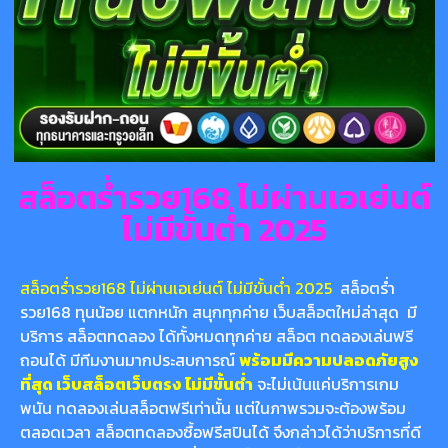
สล็อตรํ่ารวย168 ไม่ผ่านเอเย่นต์
ไม่มีขั้นต่ำ 2025
สล็อตรํ่ารวย168 ไม่ผ่านเอเย่นต์ ไม่มีขั้นต่ำ 2025
สล็อตรํ่า
รวย168 ทุนน้อย แตกหนัก สนุกทุกค่าย เว็บสล็อตใหม่ล่าสุด มี
บริการ สล็อตทดลอง ได้ทั้งหมดทุกค่าย สล็อต ทดลองเล่นฟรี
ถอนได้ มีทีมงานมากประสบการณ์
พร้อมมีความปลอดภัยสูง
ที่สุด เว็บสล็อตเว็บตรง ไม่มีขั้นต่ำ
จะไม่เน้นแค่บริการเกม
พนัน ทดลองเล่นสล็อตฟรีเท่านั้น แต่ในภาพรวมจะต้องพร้อม
ตลอดเวลา สล็อตทดลองซื้อฟรีสปินได้ จึงกล่าวได้ว่าบริการที่ดี