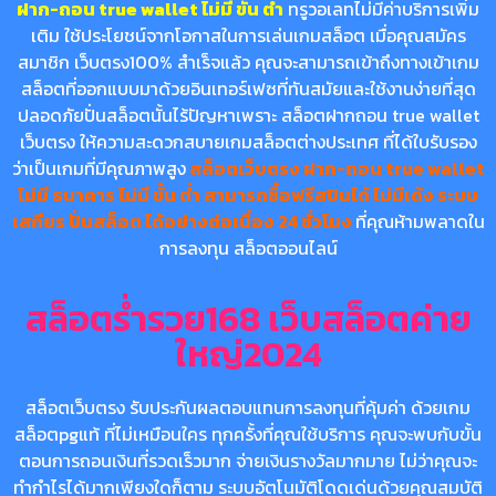
ฝาก-ถอน true wallet ไม่มี ขั้น ต่ํา
ทรูวอเลทไม่มีค่าบริการเพิ่ม
เติม ใช้ประโยชน์จากโอกาสในการเล่นเกมสล็อต เมื่อคุณสมัคร
สมาชิก เว็บตรง100% สำเร็จแล้ว คุณจะสามารถเข้าถึงทางเข้าเกม
สล็อตที่ออกแบบมาด้วยอินเทอร์เฟซที่ทันสมัยและใช้งานง่ายที่สุด
ปลอดภัย
ปั่นสล็อตนั้นไร้ปัญหาเพราะ สล็อตฝากถอน true wallet
เว็บตรง ให้ความสะดวกสบายเกมสล็อตต่างประเทศ ที่ได้ใบรับรอง
ว่าเป็นเกมที่มีคุณภาพสูง
สล็อตเว็บตรง ฝาก-ถอน true wallet
ไม่มี ธนาคาร ไม่มี ขั้น ต่ํา สามารถซื้อฟรีสปินได้ ไม่มีเด้ง ระบบ
เสถียร ปั่นสล็อต ได้อย่างต่อเนื่อง 24 ชั่วโมง
ที่คุณห้ามพลาดใน
การลงทุน สล็อตออนไลน์
สล็อตร่ำรวย168 เว็บสล็อตค่าย
ใหญ่2024
สล็อตเว็บตรง รับประกันผลตอบแทนการลงทุนที่คุ้มค่า ด้วยเกม
สล็อตpgแท้ ที่ไม่เหมือนใคร ทุกครั้งที่คุณใช้บริการ คุณจะพบกับขั้น
ตอนการถอนเงินที่รวดเร็วมาก จ่ายเงินรางวัลมากมาย ไม่ว่าคุณจะ
ทำกำไรได้มากเพียงใดก็ตาม ระบบอัตโนมัติโดดเด่นด้วยคุณสมบัติ