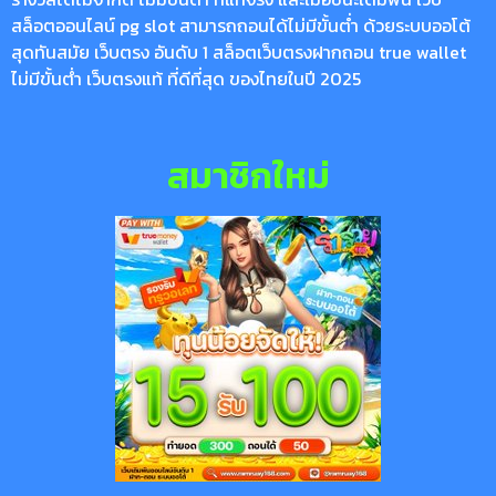
สล็อตออนไลน์ pg slot สามารถถอนได้ไม่มีขั้นต่ำ ด้วยระบบออโต้
สุดทันสมัย เว็บตรง อันดับ 1 สล็อตเว็บตรงฝากถอน true wallet
68
ไม่มีขั้นต่ํา เว็บตรงแท้ ที่ดีที่สุด ของไทยในปี 2025
สมาชิกใหม่
68
25
68ทดลอง
68พนัน