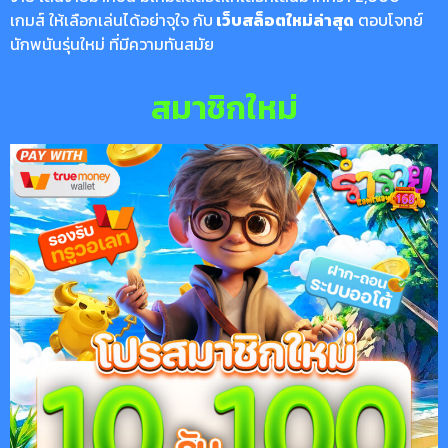
เกมส์ ให้เลือกเล่นได้อย่าจุใจ กับ
เว็บสล็อตใหม่ล่าสุด
ตอบโจทย์
นักพนันรุ่นใหม่ ที่มีความทันสมัย
สมาชิกใหม่