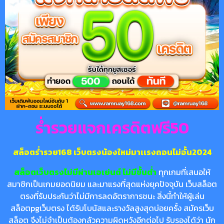
ร่ำรวยแจกเครดิตฟรี50
สล็อตร่ำรวย168 เว็บตรงน้องใหม่มาเเรงถอนไม่อั้น2024
สล็อตเว็บตรงไม่มีผ่านเอเย่นต์ ไม่มีขั้นต่ำ
ทุกเกมที่เสนอให้
สมาชิกเป็นเกมยอดนิยม และมาแรงที่สุดแห่งยุคปัจจุบัน เว็บสล็อต
ตรงที่รับประกันว่าไม่มีการลดอัตราการชนะ สิ่งนี้ทำให้ผู้เล่น
สล็อตpgเว็บตรง ได้รับโบนัสและรางวัลสูงสุดบ่อยครั้ง สมัครเว็บ
สล็อต จึงไม่จำเป็นต้องกลัวความผิดหวังอีกต่อไป รับรองได้ว่า นัก