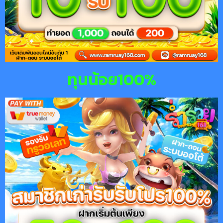
ทุนน้อย100%