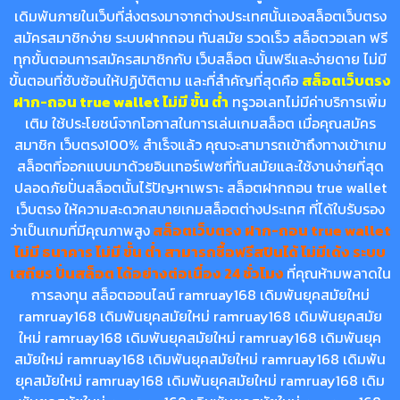
เดิมพันภายในเว็บที่ส่งตรงมาจากต่างประเทศนั้นเอง
สล็อตเว็บตรง
สมัครสมาชิกง่าย ระบบฝากถอน ทันสมัย รวดเร็ว สล็อตวอเลท ฟรี
ทุกขั้นตอน
การสมัครสมาชิกกับ เว็บสล็อต นั้นฟรีและง่ายดาย ไม่มี
ขั้นตอนที่ซับซ้อนให้ปฏิบัติตาม และที่สำคัญที่สุดคือ
สล็อตเว็บตรง
ฝาก-ถอน true wallet ไม่มี ขั้น ต่ํา
ทรูวอเลทไม่มีค่าบริการเพิ่ม
เติม ใช้ประโยชน์จากโอกาสในการเล่นเกมสล็อต เมื่อคุณสมัคร
สมาชิก เว็บตรง100% สำเร็จแล้ว คุณจะสามารถเข้าถึงทางเข้าเกม
สล็อตที่ออกแบบมาด้วยอินเทอร์เฟซที่ทันสมัยและใช้งานง่ายที่สุด
ปลอดภัย
ปั่นสล็อตนั้นไร้ปัญหาเพราะ สล็อตฝากถอน true wallet
เว็บตรง ให้ความสะดวกสบายเกมสล็อตต่างประเทศ ที่ได้ใบรับรอง
ว่าเป็นเกมที่มีคุณภาพสูง
สล็อตเว็บตรง ฝาก-ถอน true wallet
ไม่มี ธนาคาร ไม่มี ขั้น ต่ํา สามารถซื้อฟรีสปินได้ ไม่มีเด้ง ระบบ
เสถียร ปั่นสล็อต ได้อย่างต่อเนื่อง 24 ชั่วโมง
ที่คุณห้ามพลาดใน
การลงทุน สล็อตออนไลน์ ramruay168 เดิมพันยุคสมัยใหม่
ramruay168 เดิมพันยุคสมัยใหม่ ramruay168 เดิมพันยุคสมัย
ใหม่ ramruay168 เดิมพันยุคสมัยใหม่ ramruay168 เดิมพันยุค
สมัยใหม่ ramruay168 เดิมพันยุคสมัยใหม่ ramruay168 เดิมพัน
ยุคสมัยใหม่ ramruay168 เดิมพันยุคสมัยใหม่ ramruay168 เดิม