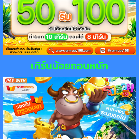
OT
เทิร์นน้อยถอนหนัก