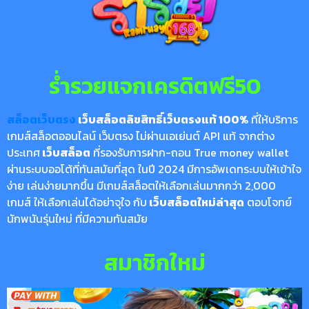
ร่ำรวยแจกเครดิตฟรี50
สล็อตเว็บตรง
เว็บสล็อตลิขสิทธิ์เว็บตรงแท้ 100%
ที่ให้บริการ
เกมส์สล็อตออนไลน์ เว็บตรง ไม่ผ่านเอเย่นต์ API แท้ จากต่าง
ประเทศ
เว็บสล็อต
ที่รองรับการฝาก-ถอน True money wallet
ผ่านระบบออโต้ที่ทันสมัยที่สุด ในปี 2024 มีการอัพเดทระบบให้เข้าใจ
ง่าย เล่นง่ายมากขึ้น มีเกมส์สล็อตให้เลือกเล่นมากกว่า 2,000
เกมส์ ให้เลือกเล่นได้อย่าจุใจ กับ
เว็บสล็อตใหม่ล่าสุด
ตอบโจทย์
นักพนันรุ่นใหม่ ที่มีความทันสมัย
สมาชิกใหม่