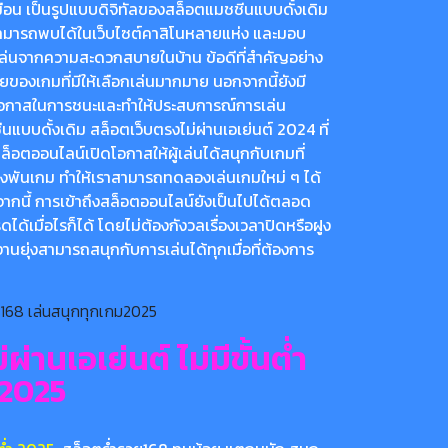
สมือน เป็นรูปแบบดิจิทัลของสล็อตแมชชีนแบบดั้งเดิม
้สามารถพบได้ในเว็บไซต์คาสิโนหลายแห่ง และมอบ
้เล่นจากความสะดวกสบายในบ้าน ข้อดีที่สำคัญอย่าง
องเกมที่มีให้เลือกเล่นมากมาย นอกจากนี้ยังมี
ิ่มโอกาสในการชนะและทำให้ประสบการณ์การเล่น
แบบดั้งเดิม สล็อตเว็บตรงไม่ผ่านเอเย่นต์ 2024 ที่
็อตออนไลน์เปิดโอกาสให้ผู้เล่นได้สนุกกับเกมที่
ถึงพันเกม ทำให้เราสามารถทดลองเล่นเกมใหม่ ๆ ได้
จากนี้ การเข้าถึงสล็อตออนไลน์ยังเป็นไปได้ตลอด
ได้เมื่อไรก็ได้ โดยไม่ต้องกังวลเรื่องเวลาปิดหรือฝูง
รางงานยุ่งสามารถสนุกกับการเล่นได้ทุกเมื่อที่ต้องการ
ผ่านเอเย่นต์ ไม่มีขั้นต่ำ
2025