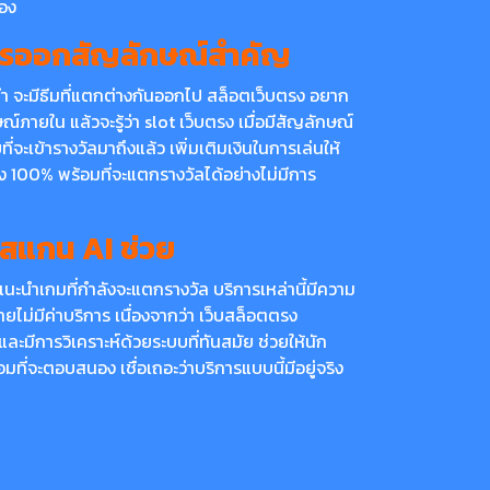
เอง
การออกสัญลักษณ์สำคัญ
นำ จะมีธีมที่แตกต่างกันออกไป สล็อตเว็บตรง อยาก
ภายใน แล้วจะรู้ว่า slot เว็บตรง เมื่อมีสัญลักษณ์
จะเข้ารางวัลมาถึงแล้ว เพิ่มเติมเงินในการเล่นให้
บตรง 100% พร้อมที่จะแตกรางวัลได้อย่างไม่มีการ
มสแกน AI ช่วย
ะแนะนำเกมที่กำลังจะแตกรางวัล บริการเหล่านี้มีความ
ยไม่มีค่าบริการ เนื่องจากว่า เว็บสล็อตตรง
ละมีการวิเคราะห์ด้วยระบบที่ทันสมัย ช่วยให้นัก
มที่จะตอบสนอง เชื่อเถอะว่าบริการแบบนี้มีอยู่จริง