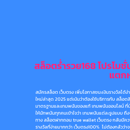
สล็อตรํ่ารวย168 โปรโมชั
แตกห
สมัครสล็อต เว็บตรง เพิ่มโอกาสชนะเงินรางวัลได้ง่
ใหม่ล่าสุด 2025 แต่เน้นว่าต้องใช้บริการกับ สล็อตลิข
มาตรฐานและเกมพนันของแท้ เกมพนันออนไลน์ ที่
ให้นักพนันทุกคนเข้าใจว่า เกมพนันแต่ละรูปแบบ ถึง
ทาง สล็อตฝากถอน true wallet เว็บตรง กลับมีควา
รางวัลที่ง่ายมากกว่า เว็บตรง100% ไม่ต้องกลัวว่าจ