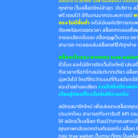
สล็อตรํ่ารวย168 ไม่ผ่านเอเย่นต์ ไม่มีขั้
ทุกค่าย เว็บสล็อตใหม่ล่าสุด มีบริการ
ฟรี ถอนได้ มีทีมงานมากประสบการณ์
พร
ตรง ไม่มีขั้นต่ำ
จะไม่เน้นแค่บริการเกมพ
ต้องพร้อมตลอดเวลา สล็อตทดลองซื้อฟรีสป
รายละเอียดนั่นเอง สล็อตpgเว็บตรง อยาก
สามารถ ทดลองเล่นสล็อตฟรีได้ทุกค่าย 
สล็อตเว็บตรง ฝากถอน true wallet ไม่
ชั่วโมง และไม่มีการปิดเว็บไซต์หนี เล่นส
ดึงเวลาหรือว่าโกงแม้แต่บาทเดียว สล็อ
มุ่งหวังได้ ใครที่คิดว่าระบบที่ทันสมัยจะ
แนะนำอย่างละเอียด
รวมไปถึงมีภาพประ
เรียนรู้ก่อนที่จะเริ่มต้นใช้งานจริง
สมัครสมาชิกใหม่ เพื่อเล่นเกมสล็อตคุ
ประเภทไหน สามารถที่จะการันตี API ต
ให้ สมัครเว็บสล็อต ถึงแม้ว่าภายนอกจะ
คุณภาพกลับแตกต่างกันออกไป สล็อต P
ถอน true wallet เว็บตรง ที่คุณ ปั่นสล็อต