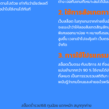
ต่าง เจอกับเกมที่เหมาะสมได้นั่น
กตามไปด้วย เท่ากับว่ามีแต่ผลดี
ใจนำไปใช้งานได้ทันที
2. ใช้การสังเกต
เว็บสล็อต ในทุกเกมจากค่ายชั้น
จะแนะนำว่าให้ลองสังเกตสัญลักษณ์
พิเศษออกมาบ่อย ๆ หมายถึงรอบที่
สูงขึ้น เวลาเข้าไปจะคุ้มค่า เว็
จำกัด
3. การใช้โปรแกร
สล็อตเว็บตรง กับบริการ AI ที่จ
แม่นยำมากกว่า 90 % ใช้งานได้ง่า
ทั้งหมด เป็นการรวบรวมสถิติมา แ
พนันรู้ว่าเกมไหนและค่ายอะไรพร้อ