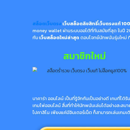
สล็อตเว็บตรง
เว็บสล็อตลิขสิทธิ์เว็บตรงแท้ 10
money wallet ผ่านระบบออโต้ที่ทันสมัยที่สุด ในปี 20
กับ
เว็บสล็อตใหม่ล่าสุด
ตอบโจทย์นักพนันรุ่นใหม่ ท
สมาชิกใหม่
บาคาร่า ออนไลน์ เป็นที่รู้จักกันเป็นอย่างดี เกมที่
เกมไพ่ออนไลน์ สื่งที่ทำให้นักพนันเล่นได้อย่างสะสบ
ไปคาสิโน เพียงแค่มีอินเตอร์เน็ต ก็สามารถเล่นเกม