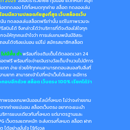
นต่ำ 2025
สล็อตรํ่ารวย168 ทุนน้อย แตกหนัก สนุก
 สล็อตทดลอง ได้ทั้งหมดทุกค่าย สล็อต ทดลองเล่น
้อมมีความปลอดภัยสูงที่สุด เว็บสล็อตเว็บ
นัน ทดลองเล่นสล็อตฟรีเท่านั้น แต่ในภาพรวมจะ
ินได้ จึงกล่าวได้ว่าบริการที่ดีจะต้องใส่ใจทุก
จะให้ทุกคนเข้าใจว่า การเล่นเกมพนันมีอิสระ
ถอนได้จริงแน่นอน แม้ไม่ สมัครสมาชิกสล็อต
มีขั้น ต่ํา
พร้อมที่จะเติมเต็มได้ตลอดเวลา 24
ล็อตฟรี พร้อมที่จะจ่ายเงินรางวัลเต็มจำนวนไม่มีการ
ตแตก ง่าย ช่วยให้ทุกคนสามารถตอบสนองกับสิ่งที่
ใช้งานยาก สามารถเข้าไปที่หน้าเว็บได้เลย จะมีการ
กอบอีกด้วย สล็อต เว็บตรง 100% เรียกได้ว่า
ณภาพของเกมพนันออนไลน์ทั้งหมด ไม่ว่าจะค่ายเกม
รงจากค่ายแน่นอน สล็อตเว็บตรง อยากจะแนะนำ
มีบริการแบบเดียวกันทั้งหมด แต่มาตรฐานและ
G เว็บตรงแตกหนัก จะส่งตรงทั้งหมด สล็อต ฝาก
 ได้อย่างมั่นใจ ไร้กังวล