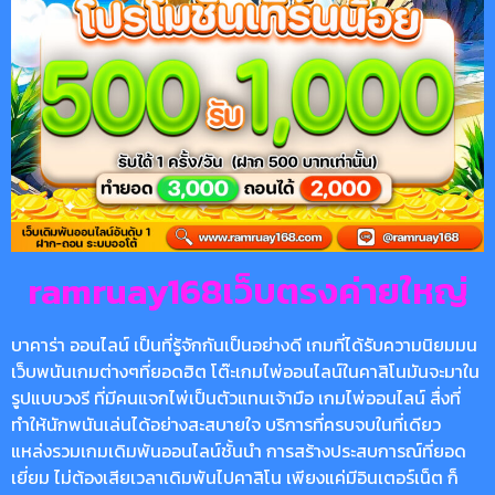
ramruay168เว็บตรงค่ายใหญ่
บาคาร่า ออนไลน์ เป็นที่รู้จักกันเป็นอย่างดี เกมที่ได้รับความนิยมมน
เว็บพนันเกมต่างๆที่ยอดฮิต โต๊ะเกมไพ่ออนไลน์ในคาสิโนมันจะมาใน
รูปแบบวงรี ที่มีคนแจกไพ่เป็นตัวแทนเจ้ามือ เกมไพ่ออนไลน์ สื่งที่
ทำให้นักพนันเล่นได้อย่างสะสบายใจ บริการที่ครบจบในที่เดียว
แหล่งรวมเกมเดิมพันออนไลน์ชั้นนำ การสร้างประสบการณ์ที่ยอด
เยี่ยม ไม่ต้องเสียเวลาเดิมพันไปคาสิโน เพียงแค่มีอินเตอร์เน็ต ก็