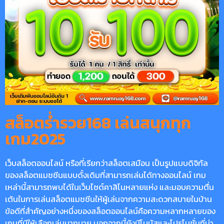
สล็อตร่ำรวย168 เล่นสนุกทุก
เกม2025
เว็บสล็อตออนไลน์ หรือที่เรียกว่าสล็อตเสมือน เป็นรูปแบบดิจิทัล
ของสล็อตแมชชีนแบบดั้งเดิมที่สามารถเล่นได้ทางออนไลน์ เกม
เหล่านี้สามารถพบได้ในเว็บไซต์คาสิโนหลายแห่ง และมอบความตื่น
เต้นในการเล่นสล็อตแมชชีนให้ผู้เล่นจากความสะดวกสบายในบ้าน
ข้อดีที่สำคัญอย่างหนึ่งของสล็อตออนไลน์คือความหลากหลายของ
เกมที่มีให้เลือกเล่นมากมาย นอกจากนี้ยังมีโบนัสและโปรโมชั่นที่น่า