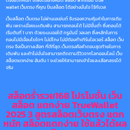
wallet เว็บตรง ที่คุณ ปั่นสล็อต ได้อย่างมั่นใจ ไร้กังวล
เว็บสล็อต เว็บตรง ไม่ผ่านเอเย่นต์ รับรองความคุ้มค่าในการเดิม
พัน เพราะเมื่อชนะเดิมพัน สามารถถอนได้ ไม่มีขั้นต่ำ ซึ่งถอนได้
เริ่มต้นที่ 1 บาท ด้วยระบบออโต้ ทรูมันนี่ วอเลท ซึ่งหลักในการ
ถอนไม่มีเงื่อนไขใดๆ ไม่มีโกง ไม่มีต้องทำเทิร์นโอเวอร์ สล็อต เว็บ
ตรง จึงเป็นทางเลือก ที่ดีที่สุด เว็บตรงคือคำตอบสุดท้ายในการ
เดิมพัน และถ้าไม่มั่นใจสามารถติดตามรีวิวจากโลกออนไลน์ เว็บ
สล็อตแตกง่าย อันดับ 1 จะช่วยให้สามารถเข้าใจและเลือกสรรได้
จริง
สล็อตรํ่ารวย168 โปรโมชั่น เว็บ
สล็อต แตกง่าย TrueWallet
2025 3 สูตรสล็อตเว็บตรง แตก
หนัก สล็อตแตกง่าย ใช้แล้วได้ผล