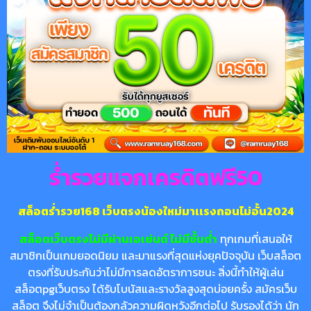
ร่ำรวยแจกเครดิตฟรี50
สล็อตร่ำรวย168 เว็บตรงน้องใหม่มาเเรงถอนไม่อั้น2024
สล็อตเว็บตรงไม่มีผ่านเอเย่นต์ ไม่มีขั้นต่ำ
ทุกเกมที่เสนอให้
สมาชิกเป็นเกมยอดนิยม และมาแรงที่สุดแห่งยุคปัจจุบัน เว็บสล็อต
ตรงที่รับประกันว่าไม่มีการลดอัตราการชนะ สิ่งนี้ทำให้ผู้เล่น
สล็อตpgเว็บตรง ได้รับโบนัสและรางวัลสูงสุดบ่อยครั้ง สมัครเว็บ
สล็อต จึงไม่จำเป็นต้องกลัวความผิดหวังอีกต่อไป รับรองได้ว่า นัก