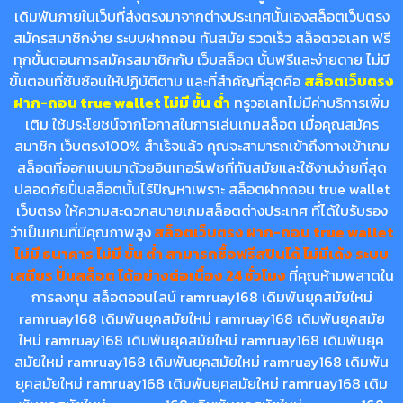
เดิมพันภายในเว็บที่ส่งตรงมาจากต่างประเทศนั้นเอง
สล็อตเว็บตรง
สมัครสมาชิกง่าย ระบบฝากถอน ทันสมัย รวดเร็ว สล็อตวอเลท ฟรี
ทุกขั้นตอน
การสมัครสมาชิกกับ เว็บสล็อต นั้นฟรีและง่ายดาย ไม่มี
ขั้นตอนที่ซับซ้อนให้ปฏิบัติตาม และที่สำคัญที่สุดคือ
สล็อตเว็บตรง
ฝาก-ถอน true wallet ไม่มี ขั้น ต่ํา
ทรูวอเลทไม่มีค่าบริการเพิ่ม
เติม ใช้ประโยชน์จากโอกาสในการเล่นเกมสล็อต เมื่อคุณสมัคร
สมาชิก เว็บตรง100% สำเร็จแล้ว คุณจะสามารถเข้าถึงทางเข้าเกม
สล็อตที่ออกแบบมาด้วยอินเทอร์เฟซที่ทันสมัยและใช้งานง่ายที่สุด
ปลอดภัย
ปั่นสล็อตนั้นไร้ปัญหาเพราะ สล็อตฝากถอน true wallet
เว็บตรง ให้ความสะดวกสบายเกมสล็อตต่างประเทศ ที่ได้ใบรับรอง
ว่าเป็นเกมที่มีคุณภาพสูง
สล็อตเว็บตรง ฝาก-ถอน true wallet
ไม่มี ธนาคาร ไม่มี ขั้น ต่ํา สามารถซื้อฟรีสปินได้ ไม่มีเด้ง ระบบ
เสถียร ปั่นสล็อต ได้อย่างต่อเนื่อง 24 ชั่วโมง
ที่คุณห้ามพลาดใน
การลงทุน สล็อตออนไลน์ ramruay168 เดิมพันยุคสมัยใหม่
ramruay168 เดิมพันยุคสมัยใหม่ ramruay168 เดิมพันยุคสมัย
ใหม่ ramruay168 เดิมพันยุคสมัยใหม่ ramruay168 เดิมพันยุค
สมัยใหม่ ramruay168 เดิมพันยุคสมัยใหม่ ramruay168 เดิมพัน
ยุคสมัยใหม่ ramruay168 เดิมพันยุคสมัยใหม่ ramruay168 เดิม