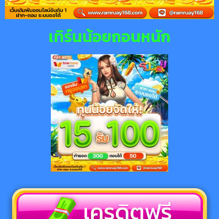
เทิร์นน้อยถอนหนัก