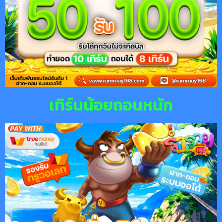
เทิร์นน้อยถอนหนัก