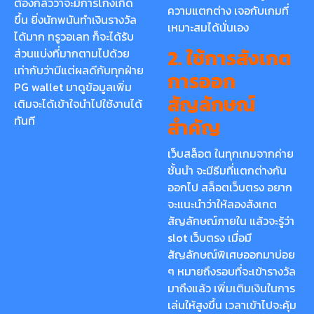
ต้องกลัวว่าจะมีการโกงเกิด
ความแตกต่าง เจอกับเกมที่
ขึ้น ยิ่งนักพนันทำเงินรางวัล
เหมาะสมได้นั่นเอง
ได้มาก ทรูวอเลท ก็จะได้รับ
2. ใช้การสังเกต
ส่วนแบ่งที่มากตามไปด้วย
เท่ากับว่ามีแต่ผลดีกับทุกฝ่าย
การออก
PG wallet มาดูข้อมูลเพิ่ม
สัญลักษณ์
เติมจะได้เข้าใจนำไปใช้งานได้
ทันที
สำคัญ
เว็บสล็อต ในทุกเกมจากค่าย
ชั้นนำ จะมีธีมที่แตกต่างกัน
ออกไป สล็อตเว็บตรง อยาก
จะแนะนำว่าให้ลองสังเกต
สัญลักษณ์ภายใน แล้วจะรู้ว่า
slot เว็บตรง เมื่อมี
สัญลักษณ์พิเศษออกมาบ่อย
ๆ หมายถึงรอบที่จะเข้ารางวัล
มาถึงแล้ว เพิ่มเติมเงินในการ
เล่นให้สูงขึ้น เวลาเข้าไปจะคุ้ม