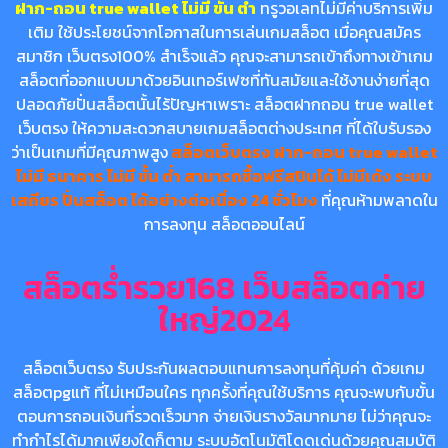
ฝาก-ถอน true wallet ไม่มี ขั้น ต่ํา
ทรูวอเลทไม่มีค่าบริการเพิ่ม
เติม ใช้ประโยชน์จากโอกาสในการเล่นเกมสล็อต เมื่อคุณสมัคร
สมาชิก เว็บตรง100% สำเร็จแล้ว คุณจะสามารถเข้าถึงทางเข้าเกม
สล็อตที่ออกแบบมาด้วยอินเทอร์เฟซที่ทันสมัยและใช้งานง่ายที่สุด
ปลอดภัย
ปั่นสล็อตนั้นไร้ปัญหาเพราะ สล็อตฝากถอน true wallet
เว็บตรง ให้ความสะดวกสบายเกมสล็อตต่างประเทศ ที่ได้ใบรับรอง
ว่าเป็นเกมที่มีคุณภาพสูง
สล็อตเว็บตรง ฝาก-ถอน true wallet
ไม่มี ธนาคาร ไม่มี ขั้น ต่ํา สามารถซื้อฟรีสปินได้ ไม่มีเด้ง ระบบ
เสถียร ปั่นสล็อต ได้อย่างต่อเนื่อง 24 ชั่วโมง
ที่คุณห้ามพลาดใน
การลงทุน สล็อตออนไลน์
สล็อตร่ำรวย168 เว็บสล็อตค่าย
ใหญ่2024
สล็อตเว็บตรง รับประกันผลตอบแทนการลงทุนที่คุ้มค่า ด้วยเกม
สล็อตpgแท้ ที่ไม่เหมือนใคร ทุกครั้งที่คุณใช้บริการ คุณจะพบกับขั้น
ตอนการถอนเงินที่รวดเร็วมาก จ่ายเงินรางวัลมากมาย ไม่ว่าคุณจะ
ทำกำไรได้มากเพียงใดก็ตาม ระบบอัตโนมัติโดดเด่นด้วยคุณสมบัติ