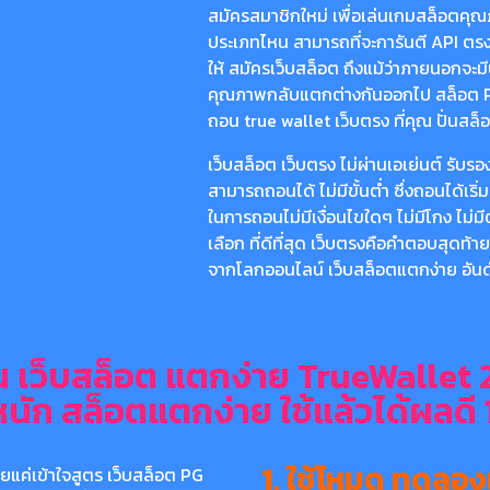
สมัครสมาชิกใหม่ เพื่อเล่นเกมสล็อตคุ
ประเภทไหน สามารถที่จะการันตี API ต
ให้ สมัครเว็บสล็อต ถึงแม้ว่าภายนอกจะ
คุณภาพกลับแตกต่างกันออกไป สล็อต P
ถอน true wallet เว็บตรง ที่คุณ ปั่นสล็อต
เว็บสล็อต เว็บตรง ไม่ผ่านเอเย่นต์ รับร
สามารถถอนได้ ไม่มีขั้นต่ำ ซึ่งถอนได้เริ่ม
ในการถอนไม่มีเงื่อนไขใดๆ ไม่มีโกง ไม่มี
เลือก ที่ดีที่สุด เว็บตรงคือคำตอบสุดท้
จากโลกออนไลน์ เว็บสล็อตแตกง่าย อันดั
่น เว็บสล็อต แตกง่าย TrueWallet
นัก สล็อตแตกง่าย ใช้แล้วได้ผลดี
1. ใช้โหมด ทดลอง
ายแค่เข้าใจสูตร เว็บสล็อต PG