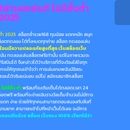
ผ่านเอเย่นต์ ไม่มีขั้นต่ำ
2025
นต่ำ 2025
สล็อตรํ่ารวย168 ทุนน้อย แตกหนัก สนุก
 สล็อตทดลอง ได้ทั้งหมดทุกค่าย สล็อต ทดลองเล่น
้อมมีความปลอดภัยสูงที่สุด เว็บสล็อตเว็บ
นัน ทดลองเล่นสล็อตฟรีเท่านั้น แต่ในภาพรวมจะ
ินได้ จึงกล่าวได้ว่าบริการที่ดีจะต้องใส่ใจทุก
จะให้ทุกคนเข้าใจว่า การเล่นเกมพนันมีอิสระ
ถอนได้จริงแน่นอน แม้ไม่ สมัครสมาชิกสล็อต
มีขั้น ต่ํา
พร้อมที่จะเติมเต็มได้ตลอดเวลา 24
ล็อตฟรี พร้อมที่จะจ่ายเงินรางวัลเต็มจำนวนไม่มีการ
ตแตก ง่าย ช่วยให้ทุกคนสามารถตอบสนองกับสิ่งที่
ใช้งานยาก สามารถเข้าไปที่หน้าเว็บได้เลย จะมีการ
กอบอีกด้วย สล็อต เว็บตรง 100% เรียกได้ว่า