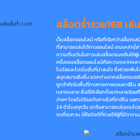
สล็อตร่ำรวย168 เล
เว็บสล็อตออนไลน์ หรือที่เรียกว่าสล็อตเ
ที่สามารถเล่นได้ทางออนไลน์ เกมเหล่านี
ความตื่นเต้นในการเล่นสล็อตแมชชีนให้ผู
หนึ่งของสล็อตออนไลน์คือความหลากหลายข
โบนัสและโปรโมชั่นที่น่าสนใจ ซึ่งช่วยเพ
สนุกสนานยิ่งขึ้น แตกต่างจากสล็อตแมชชีน
ถูกจำกัดในพื้นที่ทางกายภาพของคาสิโน สล
หลากหลาย ซึ่งมีให้เลือกตั้งแต่หลายร้อย
ง่ายๆ โดยไม่ต้องเดินทางไปที่คาสิโน นอก
24 ชั่วโมงทุกวัน เราจึงสามารถเล่นเกมโปรด
ชนที่รบกวน นี่คือข้อดีที่ช่วยให้ผู้ที่มีตา