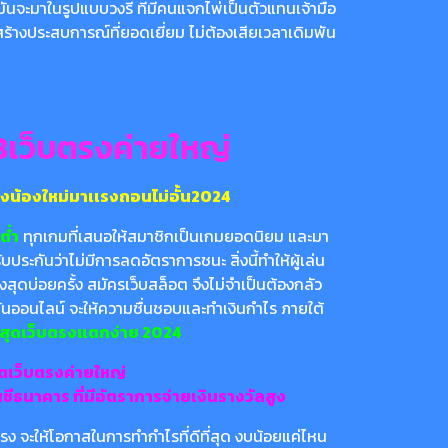
นมันจะมาในรูปแบบวงรี ที่มีคนแจกไพ่เป็นตัวแทนเจ้ามือ
สร้างประสบการณ์ที่ยอดเยี่ยม ไม่ต้องเสียเวลาเดิมพัน
เว็บตรงค่ายใหญ่
งน้องใหม่มาเเรงถอนไม่อั้น2024
ต่ำ
ทุกเกมที่เสนอให้สมาชิกเป็นเกมยอดนิยม และมา
ับประกันว่าไม่มีการลดอัตราการชนะ สิ่งนี้ทำให้ผู้เล่น
สุดบ่อยครั้ง สมัครเว็บสล็อต จึงไม่จำเป็นต้องกลัว
นันออนไลน์ จะให้ความชื่นชอบและทำเงินกำไร ภายใต้
่าสุดเว็บตรงแตกง่าย 2024
อตเว็บตรงค่ายใหญ่
ชีธนาคาร ที่มีอัตราการจ่ายเงินรางวัลสูง
ตรง จะให้โอกาสในการทำกำไรที่ดีที่สุด งบน้อยแค่ไหน