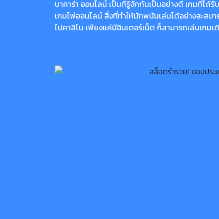
บาคาร่า ออนไลน์ เป็นที่รู้จักกันเป็นอย่างดี เกมที่
เกมไพ่ออนไลน์ สื่งที่ทำให้นักพนันเล่นได้อย่างสะสบ
ไปคาสิโน เพียงแค่มีอินเตอร์เน็ต ก็สามารถเล่นเกม