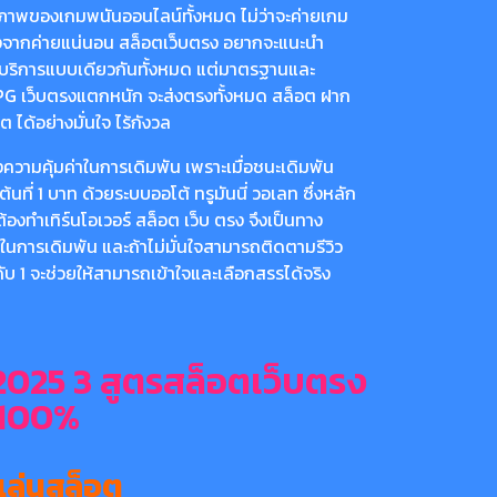
ณภาพของเกมพนันออนไลน์ทั้งหมด ไม่ว่าจะค่ายเกม
รงจากค่ายแน่นอน สล็อตเว็บตรง อยากจะแนะนำ
มีบริการแบบเดียวกันทั้งหมด แต่มาตรฐานและ
G เว็บตรงแตกหนัก จะส่งตรงทั้งหมด สล็อต ฝาก
 ได้อย่างมั่นใจ ไร้กังวล
องความคุ้มค่าในการเดิมพัน เพราะเมื่อชนะเดิมพัน
ต้นที่ 1 บาท ด้วยระบบออโต้ ทรูมันนี่ วอเลท ซึ่งหลัก
ต้องทำเทิร์นโอเวอร์ สล็อต เว็บ ตรง จึงเป็นทาง
ายในการเดิมพัน และถ้าไม่มั่นใจสามารถติดตามรีวิว
บ 1 จะช่วยให้สามารถเข้าใจและเลือกสรรได้จริง
 2025 3 สูตรสล็อตเว็บตรง
 100%
เล่นสล็อต