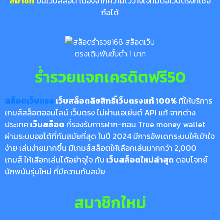
สมาชิก
บนเว็บสล็อต เนื่องจากความไว้วางใจที่มีต่อเว็บตรงที่เชื่อ
ถือได้
ร่ำรวยแจกเครดิตฟรี50
สล็อตเว็บตรง
เว็บสล็อตลิขสิทธิ์เว็บตรงแท้ 100%
ที่ให้บริการ
เกมส์สล็อตออนไลน์ เว็บตรง ไม่ผ่านเอเย่นต์ API แท้ จากต่าง
ประเทศ
เว็บสล็อต
ที่รองรับการฝาก-ถอน True money wallet
ผ่านระบบออโต้ที่ทันสมัยที่สุด ในปี 2024 มีการอัพเดทระบบให้เข้าใจ
ง่าย เล่นง่ายมากขึ้น มีเกมส์สล็อตให้เลือกเล่นมากกว่า 2,000
เกมส์ ให้เลือกเล่นได้อย่าจุใจ กับ
เว็บสล็อตใหม่ล่าสุด
ตอบโจทย์
นักพนันรุ่นใหม่ ที่มีความทันสมัย
สมาชิกใหม่