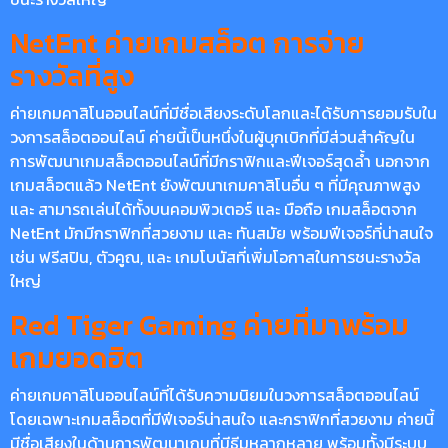
NetEnt ค่ายเกมสล็อต การจ่าย
รางวัลที่สูง
ค่ายเกมคาสิโนออนไลน์ที่มีชื่อเสียงระดับโลกและได้รับการยอมรับใน
วงการสล็อตออนไลน์ ค่ายนี้เป็นหนึ่งในผู้บุกเบิกที่มีส่วนสำคัญใน
การพัฒนาเกมสล็อตออนไลน์ที่มีกราฟิกและฟีเจอร์สุดล้ำ นอกจาก
เกมสล็อตแล้ว NetEnt ยังพัฒนาเกมคาสิโนอื่น ๆ ที่มีคุณภาพสูง
และ สามารถเล่นได้ทั้งบนคอมพิวเตอร์ และ มือถือ เกมสล็อตจาก
NetEnt มักมีกราฟิกที่สวยงาม และ ทันสมัย พร้อมฟีเจอร์ที่น่าสนใจ
เช่น ฟรีสปิน, ตัวคูณ, และ เกมโบนัสที่เพิ่มโอกาสในการชนะรางวัล
ใหญ่
Red Tiger Gaming ค่ายที่มาพร้อม
เกมยอดฮิต
ค่ายเกมคาสิโนออนไลน์ที่ได้รับความนิยมในวงการสล็อตออนไลน์
โดยเฉพาะเกมสล็อตที่มีฟีเจอร์น่าสนใจ และกราฟิกที่สวยงาม ค่ายนี้
มีชื่อเสียงในด้านการพัฒนาเกมที่มีธีมหลากหลาย พร้อมทั้งมีระบบ