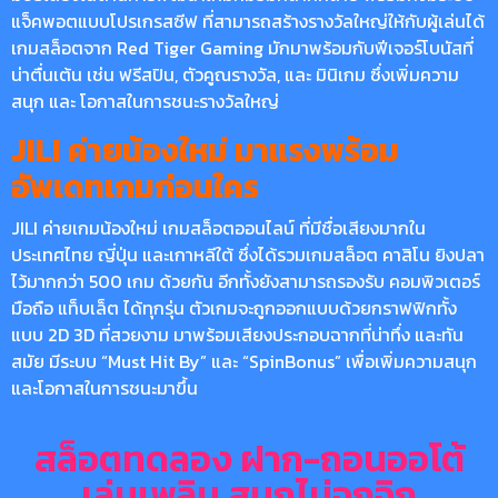
แจ็คพอตแบบโปรเกรสซีฟ ที่สามารถสร้างรางวัลใหญ่ให้กับผู้เล่นได้
เกมสล็อตจาก Red Tiger Gaming มักมาพร้อมกับฟีเจอร์โบนัสที่
น่าตื่นเต้น เช่น ฟรีสปิน, ตัวคูณรางวัล, และ มินิเกม ซึ่งเพิ่มความ
สนุก และ โอกาสในการชนะรางวัลใหญ่
JILI ค่ายน้องใหม่ มาแรงพร้อม
อัพเดทเกมก่อนใคร
JILI ค่ายเกมน้องใหม่ เกมสล็อตออนไลน์ ที่มีชื่อเสียงมากใน
ประเทศไทย ญี่ปุ่น และเกาหลีใต้ ซึ่งได้รวมเกมสล็อต คาสิโน ยิงปลา
ไว้มากกว่า 500 เกม ด้วยกัน อีกทั้งยังสามารถรองรับ คอมพิวเตอร์
มือถือ แท็บเล็ต ได้ทุกรุ่น ตัวเกมจะถูกออกแบบด้วยกราฟฟิกทั้ง
แบบ 2D 3D ที่สวยงาม มาพร้อมเสียงประกอบฉากที่น่าทึ่ง และทัน
สมัย มีระบบ
“
Must
Hit
By”
และ “
SpinBonus”
เพื่อ
เพิ่ม
ความ
สนุก
และ
โอกาส
ใน
การ
ชนะมาขึ้น
สล็อตทดลอง ฝาก-ถอนออโต้
เล่นเพลิน สนุกไม่จุกจิก