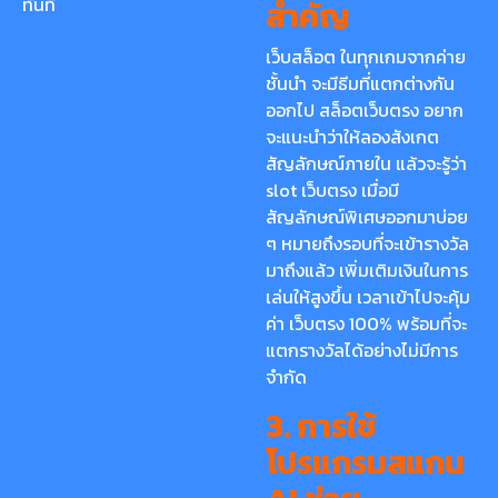
ทันที
สำคัญ
เว็บสล็อต ในทุกเกมจากค่าย
ชั้นนำ จะมีธีมที่แตกต่างกัน
ออกไป สล็อตเว็บตรง อยาก
จะแนะนำว่าให้ลองสังเกต
สัญลักษณ์ภายใน แล้วจะรู้ว่า
slot เว็บตรง เมื่อมี
สัญลักษณ์พิเศษออกมาบ่อย
ๆ หมายถึงรอบที่จะเข้ารางวัล
มาถึงแล้ว เพิ่มเติมเงินในการ
เล่นให้สูงขึ้น เวลาเข้าไปจะคุ้ม
ค่า เว็บตรง 100% พร้อมที่จะ
แตกรางวัลได้อย่างไม่มีการ
จำกัด
3. การใช้
โปรแกรมสแกน