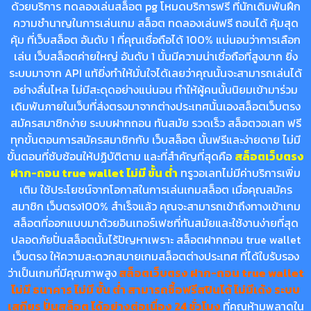
ด้วยบริการ ทดลองเล่นสล็อต pg โหมดบริการฟรี ที่นักเดิมพันฝึก
ความชำนาญในการเล่นเกม สล็อต ทดลองเล่นฟรี ถอนได้ คุ้มสุด
คุ้ม ที่เว็บสล็อต อันดับ 1 ที่คุณเชื่อถือได้ 100% แน่นอนว่าการเลือก
เล่น เว็บสล็อตค่ายใหญ่ อันดับ 1 นั้นมีความน่าเชื่อถือที่สูงมาก ยิ่ง
ระบบมาจาก API แท้ยิ่งทำให้มั่นใจได้เลยว่าคุณนั้นจะสามารถเล่นได้
อย่างลื่นไหล ไม่มีสะดุดอย่างแน่นอน ทำให้ผู้คนนั้นนิยมเข้ามาร่วม
เดิมพันภายในเว็บที่ส่งตรงมาจากต่างประเทศนั้นเอง
สล็อตเว็บตรง
สมัครสมาชิกง่าย ระบบฝากถอน ทันสมัย รวดเร็ว สล็อตวอเลท ฟรี
ทุกขั้นตอน
การสมัครสมาชิกกับ เว็บสล็อต นั้นฟรีและง่ายดาย ไม่มี
ขั้นตอนที่ซับซ้อนให้ปฏิบัติตาม และที่สำคัญที่สุดคือ
สล็อตเว็บตรง
ฝาก-ถอน true wallet ไม่มี ขั้น ต่ํา
ทรูวอเลทไม่มีค่าบริการเพิ่ม
เติม ใช้ประโยชน์จากโอกาสในการเล่นเกมสล็อต เมื่อคุณสมัคร
สมาชิก เว็บตรง100% สำเร็จแล้ว คุณจะสามารถเข้าถึงทางเข้าเกม
สล็อตที่ออกแบบมาด้วยอินเทอร์เฟซที่ทันสมัยและใช้งานง่ายที่สุด
ปลอดภัย
ปั่นสล็อตนั้นไร้ปัญหาเพราะ สล็อตฝากถอน true wallet
เว็บตรง ให้ความสะดวกสบายเกมสล็อตต่างประเทศ ที่ได้ใบรับรอง
ว่าเป็นเกมที่มีคุณภาพสูง
สล็อตเว็บตรง ฝาก-ถอน true wallet
ไม่มี ธนาคาร ไม่มี ขั้น ต่ํา สามารถซื้อฟรีสปินได้ ไม่มีเด้ง ระบบ
เสถียร ปั่นสล็อต ได้อย่างต่อเนื่อง 24 ชั่วโมง
ที่คุณห้ามพลาดใน