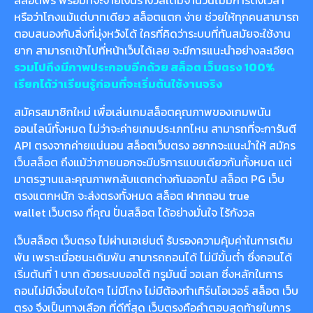
หรือว่าโกงแม้แต่บาทเดียว สล็อตแตก ง่าย ช่วยให้ทุกคนสามารถ
ตอบสนองกับสิ่งที่มุ่งหวังได้ ใครที่คิดว่าระบบที่ทันสมัยจะใช้งาน
ยาก สามารถเข้าไปที่หน้าเว็บได้เลย จะมีการแนะนำอย่างละเอียด
รวมไปถึงมีภาพประกอบอีกด้วย สล็อต เว็บตรง 100%
เรียกได้ว่าเรียนรู้ก่อนที่จะเริ่มต้นใช้งานจริง
สมัครสมาชิกใหม่ เพื่อเล่นเกมสล็อตคุณภาพของเกมพนัน
ออนไลน์ทั้งหมด ไม่ว่าจะค่ายเกมประเภทไหน สามารถที่จะการันตี
API ตรงจากค่ายแน่นอน สล็อตเว็บตรง อยากจะแนะนำให้ สมัคร
เว็บสล็อต ถึงแม้ว่าภายนอกจะมีบริการแบบเดียวกันทั้งหมด แต่
มาตรฐานและคุณภาพกลับแตกต่างกันออกไป สล็อต PG เว็บ
ตรงแตกหนัก จะส่งตรงทั้งหมด สล็อต ฝากถอน true
wallet เว็บตรง ที่คุณ ปั่นสล็อต ได้อย่างมั่นใจ ไร้กังวล
เว็บสล็อต เว็บตรง ไม่ผ่านเอเย่นต์ รับรองความคุ้มค่าในการเดิม
พัน เพราะเมื่อชนะเดิมพัน สามารถถอนได้ ไม่มีขั้นต่ำ ซึ่งถอนได้
เริ่มต้นที่ 1 บาท ด้วยระบบออโต้ ทรูมันนี่ วอเลท ซึ่งหลักในการ
ถอนไม่มีเงื่อนไขใดๆ ไม่มีโกง ไม่มีต้องทำเทิร์นโอเวอร์ สล็อต เว็บ
ตรง จึงเป็นทางเลือก ที่ดีที่สุด เว็บตรงคือคำตอบสุดท้ายในการ