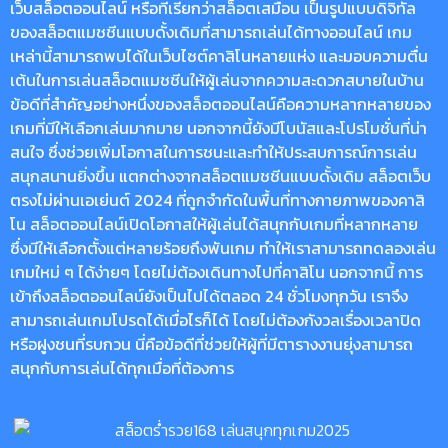
เว็บสล็อตออนไลน์ หรือที่เรียกว่าสล็อตเสมือน เป็นรูปแบบดิจิทัล
ของสล็อตแมชชีนแบบดั้งเดิมที่สามารถเล่นได้ทางออนไลน์ เกม
เหล่านี้สามารถพบได้ในเว็บไซต์คาสิโนหลายแห่ง และมอบความตื่น
เต้นในการเล่นสล็อตแมชชีนให้ผู้เล่นจากความสะดวกสบายในบ้าน
ข้อดีที่สำคัญอย่างหนึ่งของสล็อตออนไลน์คือความหลากหลายของ
เกมที่มีให้เลือกเล่นมากมาย นอกจากนี้ยังมีโบนัสและโปรโมชั่นที่น่า
สนใจ ซึ่งช่วยเพิ่มโอกาสในการชนะและทำให้ประสบการณ์การเล่น
สนุกสนานยิ่งขึ้น แตกต่างจากสล็อตแมชชีนแบบดั้งเดิม สล็อตเว็บ
ตรงไม่ผ่านเอเย่นต์ 2024 ที่ถูกจำกัดในพื้นที่ทางกายภาพของคาสิ
โน สล็อตออนไลน์เปิดโอกาสให้ผู้เล่นได้สนุกกับเกมที่หลากหลาย
ซึ่งมีให้เลือกตั้งแต่หลายร้อยถึงพันเกม ทำให้เราสามารถทดลองเล่น
เกมใหม่ ๆ ได้ง่ายๆ โดยไม่ต้องเดินทางไปที่คาสิโน นอกจากนี้ การ
เข้าถึงสล็อตออนไลน์ยังเป็นไปได้ตลอด 24 ชั่วโมงทุกวัน เราจึง
สามารถเล่นเกมโปรดได้เมื่อไรก็ได้ โดยไม่ต้องกังวลเรื่องเวลาปิด
หรือฝูงชนที่รบกวน นี่คือข้อดีที่ช่วยให้ผู้ที่มีตารางงานยุ่งสามารถ
สนุกกับการเล่นได้ทุกเมื่อที่ต้องการ