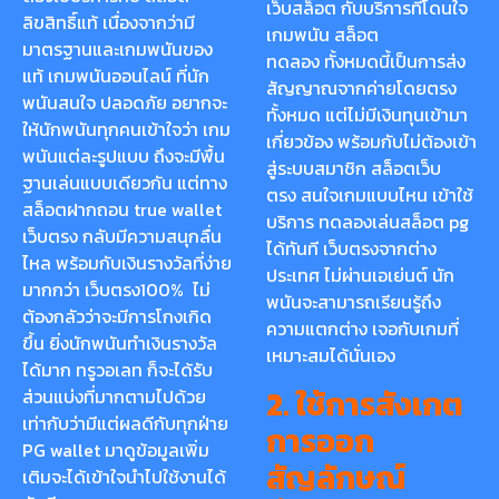
เว็บสล็อต กับบริการที่โดนใจ
ลิขสิทธิ์แท้ เนื่องจากว่ามี
เกมพนัน สล็อต
มาตรฐานและเกมพนันของ
ทดลอง ทั้งหมดนี้เป็นการส่ง
แท้ เกมพนันออนไลน์ ที่นัก
สัญญาณจากค่ายโดยตรง
พนันสนใจ ปลอดภัย อยากจะ
ทั้งหมด แต่ไม่มีเงินทุนเข้ามา
ให้นักพนันทุกคนเข้าใจว่า เกม
เกี่ยวข้อง พร้อมกับไม่ต้องเข้า
พนันแต่ละรูปแบบ ถึงจะมีพื้น
สู่ระบบสมาชิก สล็อตเว็บ
ฐานเล่นแบบเดียวกัน แต่ทาง
ตรง สนใจเกมแบบไหน เข้าใช้
สล็อตฝากถอน true wallet
บริการ ทดลองเล่นสล็อต pg
เว็บตรง กลับมีความสนุกลื่น
ได้ทันที เว็บตรงจากต่าง
ไหล พร้อมกับเงินรางวัลที่ง่าย
ประเทศ ไม่ผ่านเอเย่นต์ นัก
มากกว่า เว็บตรง100% ไม่
พนันจะสามารถเรียนรู้ถึง
ต้องกลัวว่าจะมีการโกงเกิด
ความแตกต่าง เจอกับเกมที่
ขึ้น ยิ่งนักพนันทำเงินรางวัล
เหมาะสมได้นั่นเอง
ได้มาก ทรูวอเลท ก็จะได้รับ
2. ใช้การสังเกต
ส่วนแบ่งที่มากตามไปด้วย
เท่ากับว่ามีแต่ผลดีกับทุกฝ่าย
การออก
PG wallet มาดูข้อมูลเพิ่ม
สัญลักษณ์
เติมจะได้เข้าใจนำไปใช้งานได้