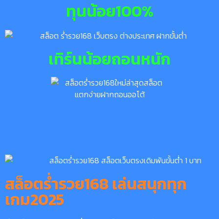
ทุนน้อย100%
เทิร์นน้อยถอนหนัก
สล็อตร่ำรวย168 เล่นสนุกทุก
เกม2025