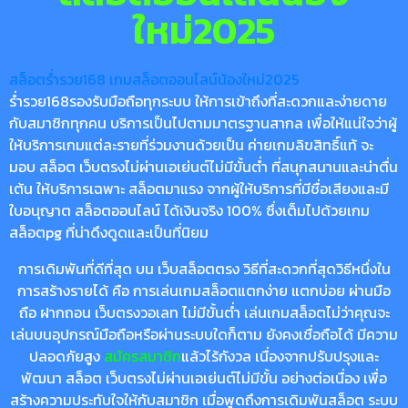
ใหม่2025
สล็อตรํ่ารวย168 เกมสล็อตออนไลน์น้องใหม่2025
ร่ำรวย168รองรับมือถือทุกระบบ ให้การเข้าถึงที่สะดวกและง่ายดาย
กับสมาชิกทุกคน บริการเป็นไปตามมาตรฐานสากล เพื่อให้แน่ใจว่าผู้
ให้บริการเกมแต่ละรายที่ร่วมงานด้วยเป็น ค่ายเกมลิขสิทธิ์แท้ จะ
มอบ สล็อต เว็บตรงไม่ผ่านเอเย่นต์ไม่มีขั้นต่ำ ที่สนุกสนานและน่าตื่น
เต้น ให้บริการเฉพาะ สล็อตมาแรง จากผู้ให้บริการที่มีชื่อเสียงและมี
ใบอนุญาต สล็อตออนไลน์ ได้เงินจริง 100% ซึ่งเต็มไปด้วยเกม
สล็อตpg ที่น่าดึงดูดและเป็นที่นิยม
การเดิมพันที่ดีที่สุด บน เว็บสล็อตตรง วิธีที่สะดวกที่สุดวิธีหนึ่งใน
การสร้างรายได้ คือ การเล่นเกมสล็อตแตกง่าย แตกบ่อย ผ่านมือ
ถือ ฝากถอน เว็บตรงวอเลท ไม่มีขั้นต่ำ เล่นเกมสล็อตไม่ว่าคุณจะ
เล่นบนอุปกรณ์มือถือหรือผ่านระบบใดก็ตาม ยังคงเชื่อถือได้ มีความ
ปลอดภัยสูง
สมัครสมาชิก
แล้วไร้กังวล เนื่องจากปรับปรุงและ
พัฒนา สล็อต เว็บตรงไม่ผ่านเอเย่นต์ไม่มีขั้น อย่างต่อเนื่อง เพื่อ
สร้างความประทับใจให้กับสมาชิก เมื่อพูดถึงการเดิมพันสล็อต ระบบ