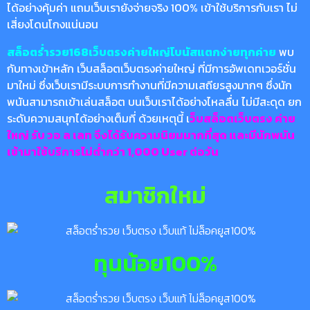
ได้อย่างคุ้มค่า แถมเว็บเรายังจ่ายจริง 100% เข้าใช้บริการกับเรา ไม่
เสี่ยงโดนโกงแน่นอน
สล็อตร่ำรวย168เว็บตรงค่ายใหญ่โบนัสแตกง่ายทุกค่าย
พบ
กับทางเข้าหลัก เว็บสล็อตเว็บตรงค่ายใหญ่ ที่มีการอัพเดทเวอร์ชั่น
มาใหม่ ซึ่งเว็บเรามีระบบการทำงานที่มีความเสถียรสูงมากๆ ซึ่งนัก
พนันสามารถเข้าเล่นสล็อต บนเว็บเราได้อย่างไหลลื่น ไม่มีสะดุด ยก
ระดับความสนุกได้อย่างเต็มที่ ด้วยเหตุนี้ เ
ว็บสล็อตเว็บตรง ค่าย
ใหญ่ รับ วอ ล เลท จึงได้รับความนิยมมากที่สุด และมีนักพนัน
เข้ามาใช้บริการไม่ต่ำกว่า 1,000 User ต่อวัน
สมาชิกใหม่
ทุนน้อย100%