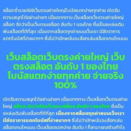
สล็อตร่ำรวย168เว็บตรงค่ายใหญ่โบนัสแตกง่ายทุกค่าย เปิดรับ
ความสนุกได้อย่างง่ายๆ เนื่องจากทาง เว็บสล็อตเว็บตรงค่ายใหญ่
สล็อต จัดว่าเป็นเว็บตรงสล็อต อันดับ 1 ของไทย ซึ่งเป็นแหล่งเดิม
พันสล็อตที่ดีที่สุด เนื่องจากสล็อตทุกค่ายบนเว็บเรา มีอัตราการ
แตกโบนัสที่ง่ายมากๆ ซึ่งไม่ว่านักพนันจะเลือกเล่นสล็อตเกมไหนบน
เว็บสล็อตเว็บตรงค่ายใหญ่ เว็บ
ตรงสล็อต อันดับ 1 ของไทย
โบนัสแตกง่ายทุกค่าย จ่ายจริง
100%
เปิดรับความสนุกได้อย่างง่ายๆ เนื่องจากทาง เว็บสล็อตเว็บตรงค่าย
ใหญ่
สล็อต จัดว่าเป็นเว็บตรงสล็อต อันดับ 1 ของไทย
ซึ่งเป็น
แหล่งเดิมพันสล็อตที่ดีที่สุด
เนื่องจากสล็อตทุกค่ายบนเว็บเรา
มีอัตราการแตกโบนัสที่ง่ายมากๆ
ซึ่งไม่ว่านักพนันจะเลือกเล่น
สล็อตเกมไหนบน เว็บสล็อตแตกง่าย อันดับ 1 ก็สามารถสร้างกำไร