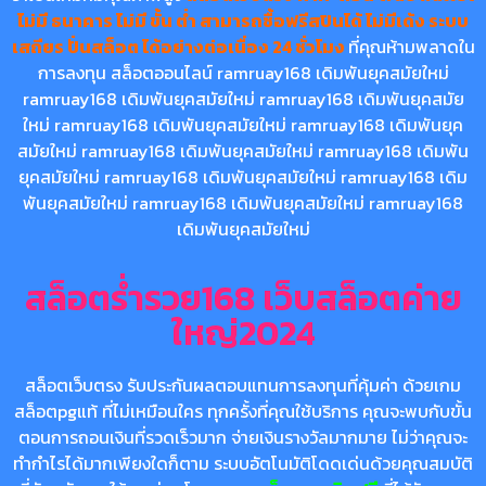
ไม่มี ธนาคาร ไม่มี ขั้น ต่ํา สามารถซื้อฟรีสปินได้ ไม่มีเด้ง ระบบ
เสถียร ปั่นสล็อต ได้อย่างต่อเนื่อง 24 ชั่วโมง
ที่คุณห้ามพลาดใน
การลงทุน สล็อตออนไลน์ ramruay168 เดิมพันยุคสมัยใหม่
ramruay168 เดิมพันยุคสมัยใหม่ ramruay168 เดิมพันยุคสมัย
ใหม่ ramruay168 เดิมพันยุคสมัยใหม่ ramruay168 เดิมพันยุค
สมัยใหม่ ramruay168 เดิมพันยุคสมัยใหม่ ramruay168 เดิมพัน
ยุคสมัยใหม่ ramruay168 เดิมพันยุคสมัยใหม่ ramruay168 เดิม
พันยุคสมัยใหม่ ramruay168 เดิมพันยุคสมัยใหม่ ramruay168
เดิมพันยุคสมัยใหม่
สล็อตร่ำรวย168 เว็บสล็อตค่าย
ใหญ่2024
สล็อตเว็บตรง รับประกันผลตอบแทนการลงทุนที่คุ้มค่า ด้วยเกม
สล็อตpgแท้ ที่ไม่เหมือนใคร ทุกครั้งที่คุณใช้บริการ คุณจะพบกับขั้น
ตอนการถอนเงินที่รวดเร็วมาก จ่ายเงินรางวัลมากมาย ไม่ว่าคุณจะ
ทำกำไรได้มากเพียงใดก็ตาม ระบบอัตโนมัติโดดเด่นด้วยคุณสมบัติ