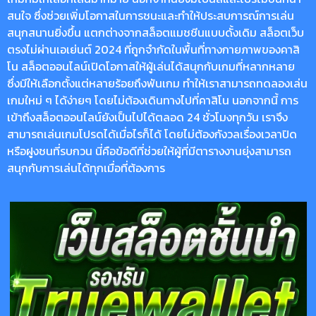
สนใจ ซึ่งช่วยเพิ่มโอกาสในการชนะและทำให้ประสบการณ์การเล่น
สนุกสนานยิ่งขึ้น แตกต่างจากสล็อตแมชชีนแบบดั้งเดิม สล็อตเว็บ
ตรงไม่ผ่านเอเย่นต์ 2024 ที่ถูกจำกัดในพื้นที่ทางกายภาพของคาสิ
โน สล็อตออนไลน์เปิดโอกาสให้ผู้เล่นได้สนุกกับเกมที่หลากหลาย
ซึ่งมีให้เลือกตั้งแต่หลายร้อยถึงพันเกม ทำให้เราสามารถทดลองเล่น
เกมใหม่ ๆ ได้ง่ายๆ โดยไม่ต้องเดินทางไปที่คาสิโน นอกจากนี้ การ
เข้าถึงสล็อตออนไลน์ยังเป็นไปได้ตลอด 24 ชั่วโมงทุกวัน เราจึง
สามารถเล่นเกมโปรดได้เมื่อไรก็ได้ โดยไม่ต้องกังวลเรื่องเวลาปิด
หรือฝูงชนที่รบกวน นี่คือข้อดีที่ช่วยให้ผู้ที่มีตารางงานยุ่งสามารถ
สนุกกับการเล่นได้ทุกเมื่อที่ต้องการ