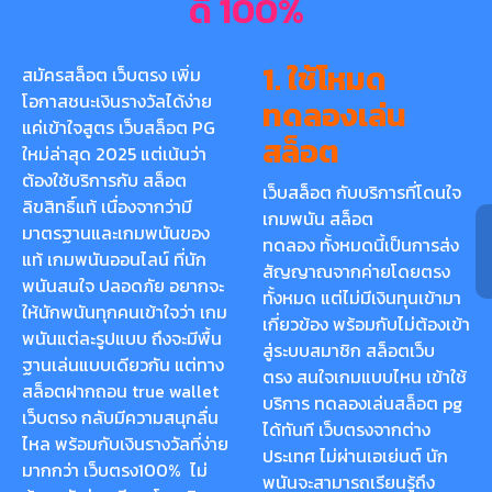
ดี 100%
1. ใช้โหมด
สมัครสล็อต เว็บตรง เพิ่ม
โอกาสชนะเงินรางวัลได้ง่าย
ทดลองเล่น
แค่เข้าใจสูตร เว็บสล็อต PG
สล็อต
ใหม่ล่าสุด 2025 แต่เน้นว่า
ต้องใช้บริการกับ สล็อต
เว็บสล็อต กับบริการที่โดนใจ
ลิขสิทธิ์แท้ เนื่องจากว่ามี
เกมพนัน สล็อต
มาตรฐานและเกมพนันของ
ทดลอง ทั้งหมดนี้เป็นการส่ง
แท้ เกมพนันออนไลน์ ที่นัก
สัญญาณจากค่ายโดยตรง
พนันสนใจ ปลอดภัย อยากจะ
ทั้งหมด แต่ไม่มีเงินทุนเข้ามา
ให้นักพนันทุกคนเข้าใจว่า เกม
เกี่ยวข้อง พร้อมกับไม่ต้องเข้า
พนันแต่ละรูปแบบ ถึงจะมีพื้น
สู่ระบบสมาชิก สล็อตเว็บ
ฐานเล่นแบบเดียวกัน แต่ทาง
ตรง สนใจเกมแบบไหน เข้าใช้
สล็อตฝากถอน true wallet
บริการ ทดลองเล่นสล็อต pg
เว็บตรง กลับมีความสนุกลื่น
ได้ทันที เว็บตรงจากต่าง
ไหล พร้อมกับเงินรางวัลที่ง่าย
ประเทศ ไม่ผ่านเอเย่นต์ นัก
มากกว่า เว็บตรง100% ไม่
พนันจะสามารถเรียนรู้ถึง