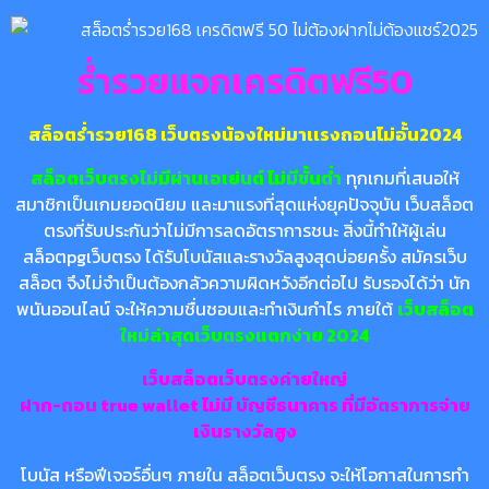
ร่ำรวยแจกเครดิตฟรี50
สล็อตร่ำรวย168 เว็บตรงน้องใหม่มาเเรงถอนไม่อั้น2024
สล็อตเว็บตรงไม่มีผ่านเอเย่นต์ ไม่มีขั้นต่ำ
ทุกเกมที่เสนอให้
สมาชิกเป็นเกมยอดนิยม และมาแรงที่สุดแห่งยุคปัจจุบัน เว็บสล็อต
ตรงที่รับประกันว่าไม่มีการลดอัตราการชนะ สิ่งนี้ทำให้ผู้เล่น
สล็อตpgเว็บตรง ได้รับโบนัสและรางวัลสูงสุดบ่อยครั้ง สมัครเว็บ
สล็อต จึงไม่จำเป็นต้องกลัวความผิดหวังอีกต่อไป รับรองได้ว่า นัก
พนันออนไลน์ จะให้ความชื่นชอบและทำเงินกำไร ภายใต้
เว็บสล็อต
ใหม่ล่าสุดเว็บตรงแตกง่าย 2024
เว็บสล็อตเว็บตรงค่ายใหญ่
ฝาก-ถอน true wallet ไม่มี บัญชีธนาคาร ที่มีอัตราการจ่าย
เงินรางวัลสูง
โบนัส หรือฟีเจอร์อื่นๆ ภายใน สล็อตเว็บตรง จะให้โอกาสในการทำ