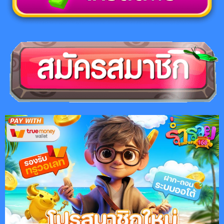
ิดต่อ
รา