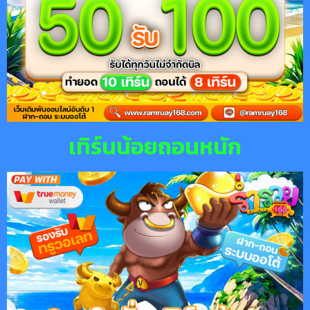
เทิร์นน้อยถอนหนัก