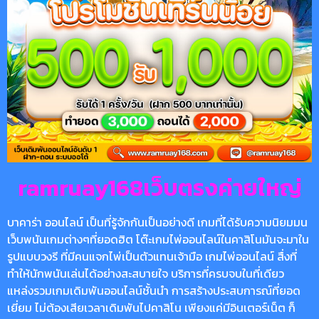
ramruay168เว็บตรงค่ายใหญ่
บาคาร่า ออนไลน์ เป็นที่รู้จักกันเป็นอย่างดี เกมที่ได้รับความนิยมมน
เว็บพนันเกมต่างๆที่ยอดฮิต โต๊ะเกมไพ่ออนไลน์ในคาสิโนมันจะมาใน
รูปแบบวงรี ที่มีคนแจกไพ่เป็นตัวแทนเจ้ามือ เกมไพ่ออนไลน์ สื่งที่
ทำให้นักพนันเล่นได้อย่างสะสบายใจ บริการที่ครบจบในที่เดียว
แหล่งรวมเกมเดิมพันออนไลน์ชั้นนำ การสร้างประสบการณ์ที่ยอด
เยี่ยม ไม่ต้องเสียเวลาเดิมพันไปคาสิโน เพียงแค่มีอินเตอร์เน็ต ก็