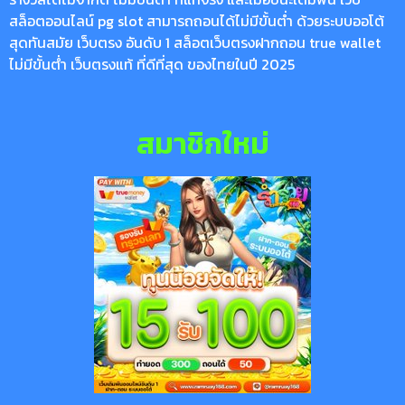
สล็อตออนไลน์ pg slot สามารถถอนได้ไม่มีขั้นต่ำ ด้วยระบบออโต้
สุดทันสมัย เว็บตรง อันดับ 1 สล็อตเว็บตรงฝากถอน true wallet
ไม่มีขั้นต่ํา เว็บตรงแท้ ที่ดีที่สุด ของไทยในปี 2025
สมาชิกใหม่