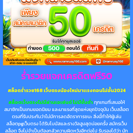
ร่ำรวยแจกเครดิตฟรี50
สล็อตร่ำรวย168 เว็บตรงน้องใหม่มาเเรงถอนไม่อั้น2024
สล็อตเว็บตรงไม่มีผ่านเอเย่นต์ ไม่มีขั้นต่ำ
ทุกเกมที่เสนอให้
สมาชิกเป็นเกมยอดนิยม และมาแรงที่สุดแห่งยุคปัจจุบัน เว็บสล็อต
ตรงที่รับประกันว่าไม่มีการลดอัตราการชนะ สิ่งนี้ทำให้ผู้เล่น
สล็อตpgเว็บตรง ได้รับโบนัสและรางวัลสูงสุดบ่อยครั้ง สมัครเว็บ
สล็อต จึงไม่จำเป็นต้องกลัวความผิดหวังอีกต่อไป รับรองได้ว่า นัก