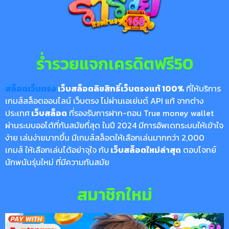
ร่ำรวยแจกเครดิตฟรี50
สล็อตเว็บตรง
เว็บสล็อตลิขสิทธิ์เว็บตรงแท้ 100%
ที่ให้บริการ
เกมส์สล็อตออนไลน์ เว็บตรง ไม่ผ่านเอเย่นต์ API แท้ จากต่าง
ประเทศ
เว็บสล็อต
ที่รองรับการฝาก-ถอน True money wallet
ผ่านระบบออโต้ที่ทันสมัยที่สุด ในปี 2024 มีการอัพเดทระบบให้เข้าใจ
ง่าย เล่นง่ายมากขึ้น มีเกมส์สล็อตให้เลือกเล่นมากกว่า 2,000
เกมส์ ให้เลือกเล่นได้อย่าจุใจ กับ
เว็บสล็อตใหม่ล่าสุด
ตอบโจทย์
นักพนันรุ่นใหม่ ที่มีความทันสมัย
สมาชิกใหม่