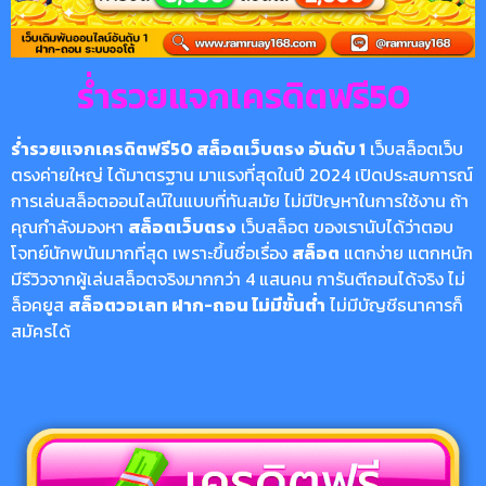
ร่ำรวยแจกเครดิตฟรี50
ร่ำรวยแจกเครดิตฟรี50 สล็อตเว็บตรง อันดับ 1
เว็บสล็อตเว็บ
ตรงค่ายใหญ่ ได้มาตรฐาน มาแรงที่สุดในปี 2024 เปิดประสบการณ์
การเล่นสล็อตออนไลน์ในแบบที่ทันสมัย ไม่มีปัญหาในการใช้งาน ถ้า
คุณกำลังมองหา
สล็อตเว็บตรง
เว็บสล็อต ของเรานับได้ว่าตอบ
โจทย์นักพนันมากที่สุด เพราะขึ้นชื่อเรื่อง
สล็อต
แตกง่าย แตกหนัก
มีรีวิวจากผู้เล่นสล็อตจริงมากกว่า 4 แสนคน การันตีถอนได้จริง ไม่
ล็อคยูส
สล็อตวอเลท ฝาก-ถอน ไม่มีขั้นต่ำ
ไม่มีบัญชีธนาคารก็
สมัครได้