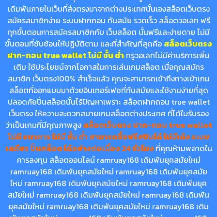
เดิมพันภายในเว็บที่ส่งตรงมาจากต่างประเทศนั้นเอง
สล็อตเว็บตรง
สมัครสมาชิกง่าย ระบบฝากถอน ทันสมัย รวดเร็ว สล็อตวอเลท ฟรี
ทุกขั้นตอน
การสมัครสมาชิกกับ เว็บสล็อต นั้นฟรีและง่ายดาย ไม่มี
ขั้นตอนที่ซับซ้อนให้ปฏิบัติตาม และที่สำคัญที่สุดคือ
สล็อตเว็บตรง
ฝาก-ถอน true wallet ไม่มี ขั้น ต่ํา
ทรูวอเลทไม่มีค่าบริการเพิ่ม
เติม ใช้ประโยชน์จากโอกาสในการเล่นเกมสล็อต เมื่อคุณสมัคร
สมาชิก เว็บตรง100% สำเร็จแล้ว คุณจะสามารถเข้าถึงทางเข้าเกม
สล็อตที่ออกแบบมาด้วยอินเทอร์เฟซที่ทันสมัยและใช้งานง่ายที่สุด
ปลอดภัย
ปั่นสล็อตนั้นไร้ปัญหาเพราะ สล็อตฝากถอน true wallet
เว็บตรง ให้ความสะดวกสบายเกมสล็อตต่างประเทศ ที่ได้ใบรับรอง
ว่าเป็นเกมที่มีคุณภาพสูง
สล็อตเว็บตรง ฝาก-ถอน true wallet
ไม่มี ธนาคาร ไม่มี ขั้น ต่ํา สามารถซื้อฟรีสปินได้ ไม่มีเด้ง ระบบ
เสถียร ปั่นสล็อต ได้อย่างต่อเนื่อง 24 ชั่วโมง
ที่คุณห้ามพลาดใน
การลงทุน สล็อตออนไลน์ ramruay168 เดิมพันยุคสมัยใหม่
ramruay168 เดิมพันยุคสมัยใหม่ ramruay168 เดิมพันยุคสมัย
ใหม่ ramruay168 เดิมพันยุคสมัยใหม่ ramruay168 เดิมพันยุค
สมัยใหม่ ramruay168 เดิมพันยุคสมัยใหม่ ramruay168 เดิมพัน
ยุคสมัยใหม่ ramruay168 เดิมพันยุคสมัยใหม่ ramruay168 เดิม