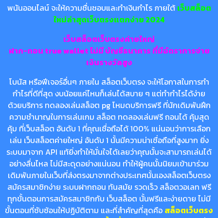
พนันออนไลน์ จะให้ความชื่นชอบและทำเงินกำไร ภายใต้
เว็บสล็อต
ใหม่ล่าสุดเว็บตรงแตกง่าย 2024
เว็บสล็อตเว็บตรงค่ายใหญ่
ฝาก-ถอน true wallet ไม่มี บัญชีธนาคาร ที่มีอัตราการจ่าย
เงินรางวัลสูง
โบนัส หรือฟีเจอร์อื่นๆ ภายใน สล็อตเว็บตรง จะให้โอกาสในการทำ
กำไรที่ดีที่สุด งบน้อยแค่ไหนก็เล่นได้สบาย ๆ แต่ทำกำไรได้ง่าย
ด้วยบริการ ทดลองเล่นสล็อต pg โหมดบริการฟรี ที่นักเดิมพันฝึก
ความชำนาญในการเล่นเกม สล็อต ทดลองเล่นฟรี ถอนได้ คุ้มสุด
คุ้ม ที่เว็บสล็อต อันดับ 1 ที่คุณเชื่อถือได้ 100% แน่นอนว่าการเลือก
เล่น เว็บสล็อตค่ายใหญ่ อันดับ 1 นั้นมีความน่าเชื่อถือที่สูงมาก ยิ่ง
ระบบมาจาก API แท้ยิ่งทำให้มั่นใจได้เลยว่าคุณนั้นจะสามารถเล่นได้
อย่างลื่นไหล ไม่มีสะดุดอย่างแน่นอน ทำให้ผู้คนนั้นนิยมเข้ามาร่วม
เดิมพันภายในเว็บที่ส่งตรงมาจากต่างประเทศนั้นเอง
สล็อตเว็บตรง
สมัครสมาชิกง่าย ระบบฝากถอน ทันสมัย รวดเร็ว สล็อตวอเลท ฟรี
ทุกขั้นตอน
การสมัครสมาชิกกับ เว็บสล็อต นั้นฟรีและง่ายดาย ไม่มี
ขั้นตอนที่ซับซ้อนให้ปฏิบัติตาม และที่สำคัญที่สุดคือ
สล็อตเว็บตรง