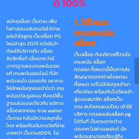
ดี 100%
1. ใช้โหมด
สมัครสล็อต เว็บตรง เพิ่ม
โอกาสชนะเงินรางวัลได้ง่าย
ทดลองเล่น
แค่เข้าใจสูตร เว็บสล็อต PG
สล็อต
ใหม่ล่าสุด 2025 แต่เน้นว่า
ต้องใช้บริการกับ สล็อต
เว็บสล็อต กับบริการที่โดนใจ
ลิขสิทธิ์แท้ เนื่องจากว่ามี
เกมพนัน สล็อต
มาตรฐานและเกมพนันของ
ทดลอง ทั้งหมดนี้เป็นการส่ง
แท้ เกมพนันออนไลน์ ที่นัก
สัญญาณจากค่ายโดยตรง
พนันสนใจ ปลอดภัย อยากจะ
ทั้งหมด แต่ไม่มีเงินทุนเข้ามา
ให้นักพนันทุกคนเข้าใจว่า เกม
เกี่ยวข้อง พร้อมกับไม่ต้องเข้า
พนันแต่ละรูปแบบ ถึงจะมีพื้น
สู่ระบบสมาชิก สล็อตเว็บ
ฐานเล่นแบบเดียวกัน แต่ทาง
ตรง สนใจเกมแบบไหน เข้าใช้
สล็อตฝากถอน true wallet
บริการ ทดลองเล่นสล็อต pg
เว็บตรง กลับมีความสนุกลื่น
ได้ทันที เว็บตรงจากต่าง
ไหล พร้อมกับเงินรางวัลที่ง่าย
ประเทศ ไม่ผ่านเอเย่นต์ นัก
มากกว่า เว็บตรง100% ไม่
พนันจะสามารถเรียนรู้ถึง