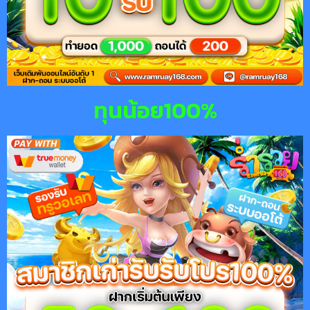
ทุนน้อย100%