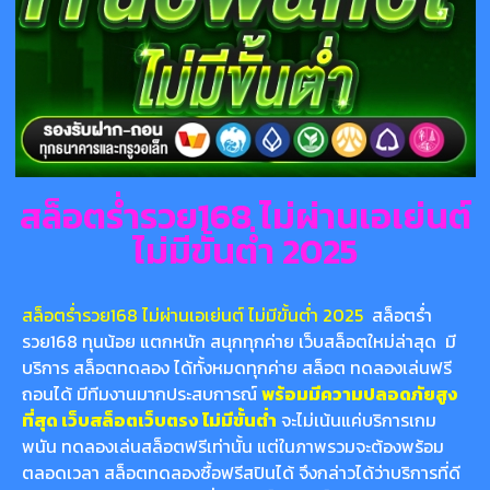
สล็อตรํ่ารวย168 ไม่ผ่านเอเย่นต์
ไม่มีขั้นต่ำ 2025
สล็อตรํ่ารวย168 ไม่ผ่านเอเย่นต์ ไม่มีขั้นต่ำ 2025
สล็อตรํ่า
รวย168 ทุนน้อย แตกหนัก สนุกทุกค่าย เว็บสล็อตใหม่ล่าสุด มี
บริการ สล็อตทดลอง ได้ทั้งหมดทุกค่าย สล็อต ทดลองเล่นฟรี
ถอนได้ มีทีมงานมากประสบการณ์
พร้อมมีความปลอดภัยสูง
ที่สุด เว็บสล็อตเว็บตรง ไม่มีขั้นต่ำ
จะไม่เน้นแค่บริการเกม
พนัน ทดลองเล่นสล็อตฟรีเท่านั้น แต่ในภาพรวมจะต้องพร้อม
ตลอดเวลา สล็อตทดลองซื้อฟรีสปินได้ จึงกล่าวได้ว่าบริการที่ดี