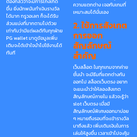
ต้องกลัวว่าจะมีการโกงเกิด
ความแตกต่าง เจอกับเกมที่
ขึ้น ยิ่งนักพนันทำเงินรางวัล
เหมาะสมได้นั่นเอง
ได้มาก ทรูวอเลท ก็จะได้รับ
2. ใช้การสังเกต
ส่วนแบ่งที่มากตามไปด้วย
เท่ากับว่ามีแต่ผลดีกับทุกฝ่าย
การออก
PG wallet มาดูข้อมูลเพิ่ม
สัญลักษณ์
เติมจะได้เข้าใจนำไปใช้งานได้
ทันที
สำคัญ
เว็บสล็อต ในทุกเกมจากค่าย
ชั้นนำ จะมีธีมที่แตกต่างกัน
ออกไป สล็อตเว็บตรง อยาก
จะแนะนำว่าให้ลองสังเกต
สัญลักษณ์ภายใน แล้วจะรู้ว่า
slot เว็บตรง เมื่อมี
สัญลักษณ์พิเศษออกมาบ่อย
ๆ หมายถึงรอบที่จะเข้ารางวัล
มาถึงแล้ว เพิ่มเติมเงินในการ
เล่นให้สูงขึ้น เวลาเข้าไปจะคุ้ม