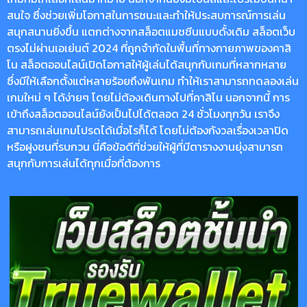
สนใจ ซึ่งช่วยเพิ่มโอกาสในการชนะและทำให้ประสบการณ์การเล่น
สนุกสนานยิ่งขึ้น แตกต่างจากสล็อตแมชชีนแบบดั้งเดิม สล็อตเว็บ
ตรงไม่ผ่านเอเย่นต์ 2024 ที่ถูกจำกัดในพื้นที่ทางกายภาพของคาสิ
โน สล็อตออนไลน์เปิดโอกาสให้ผู้เล่นได้สนุกกับเกมที่หลากหลาย
ซึ่งมีให้เลือกตั้งแต่หลายร้อยถึงพันเกม ทำให้เราสามารถทดลองเล่น
เกมใหม่ ๆ ได้ง่ายๆ โดยไม่ต้องเดินทางไปที่คาสิโน นอกจากนี้ การ
เข้าถึงสล็อตออนไลน์ยังเป็นไปได้ตลอด 24 ชั่วโมงทุกวัน เราจึง
สามารถเล่นเกมโปรดได้เมื่อไรก็ได้ โดยไม่ต้องกังวลเรื่องเวลาปิด
หรือฝูงชนที่รบกวน นี่คือข้อดีที่ช่วยให้ผู้ที่มีตารางงานยุ่งสามารถ
สนุกกับการเล่นได้ทุกเมื่อที่ต้องการ