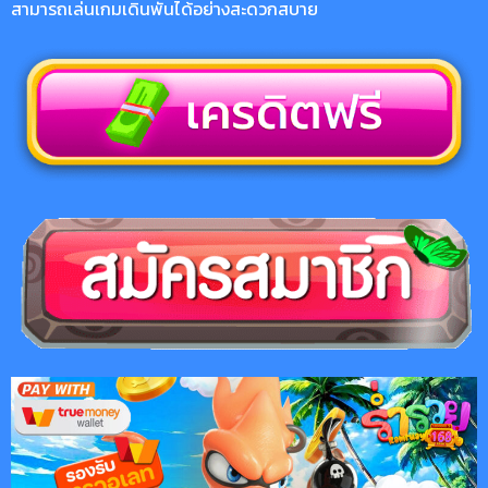
สามารถเล่นเกมเดินพันได้อย่างสะดวกสบาย