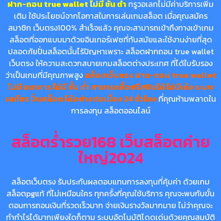
ฝาก-ถอน true wallet ไม่มี ขั้น ต่ํา
ทรูวอเลทไม่มีค่าบริการเพิ่ม
เติม ใช้ประโยชน์จากโอกาสในการเล่นเกมสล็อต เมื่อคุณสมัคร
สมาชิก เว็บตรง100% สำเร็จแล้ว คุณจะสามารถเข้าถึงทางเข้าเกม
สล็อตที่ออกแบบมาด้วยอินเทอร์เฟซที่ทันสมัยและใช้งานง่ายที่สุด
ปลอดภัย
ปั่นสล็อตนั้นไร้ปัญหาเพราะ สล็อตฝากถอน true wallet
เว็บตรง ให้ความสะดวกสบายเกมสล็อตต่างประเทศ ที่ได้ใบรับรอง
ว่าเป็นเกมที่มีคุณภาพสูง
สล็อตเว็บตรง ฝาก-ถอน true wallet
ไม่มี ธนาคาร ไม่มี ขั้น ต่ํา สามารถซื้อฟรีสปินได้ ไม่มีเด้ง ระบบ
เสถียร ปั่นสล็อต ได้อย่างต่อเนื่อง 24 ชั่วโมง
ที่คุณห้ามพลาดใน
การลงทุน สล็อตออนไลน์
สล็อตร่ำรวย168 เว็บสล็อตค่าย
ใหญ่2024
สล็อตเว็บตรง รับประกันผลตอบแทนการลงทุนที่คุ้มค่า ด้วยเกม
สล็อตpgแท้ ที่ไม่เหมือนใคร ทุกครั้งที่คุณใช้บริการ คุณจะพบกับขั้น
ตอนการถอนเงินที่รวดเร็วมาก จ่ายเงินรางวัลมากมาย ไม่ว่าคุณจะ
ทำกำไรได้มากเพียงใดก็ตาม ระบบอัตโนมัติโดดเด่นด้วยคุณสมบัติ