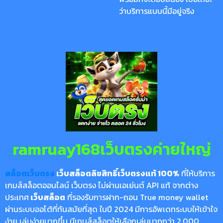
ว่าบริการแบบนี้มีอยู่จริง
ramruay168เว็บตรงค่ายใหญ่
สล็อตเว็บตรง
เว็บสล็อตลิขสิทธิ์เว็บตรงแท้ 100%
ที่ให้บริการ
เกมส์สล็อตออนไลน์ เว็บตรง ไม่ผ่านเอเย่นต์ API แท้ จากต่าง
ประเทศ
เว็บสล็อต
ที่รองรับการฝาก-ถอน True money wallet
ผ่านระบบออโต้ที่ทันสมัยที่สุด ในปี 2024 มีการอัพเดทระบบให้เข้าใจ
ง่าย เล่นง่ายมากขึ้น มีเกมส์สล็อตให้เลือกเล่นมากกว่า 2,000