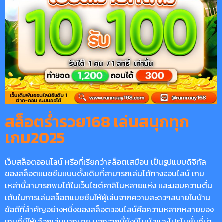
สล็อตร่ำรวย168 เล่นสนุกทุก
เกม2025
เว็บสล็อตออนไลน์ หรือที่เรียกว่าสล็อตเสมือน เป็นรูปแบบดิจิทัล
ของสล็อตแมชชีนแบบดั้งเดิมที่สามารถเล่นได้ทางออนไลน์ เกม
เหล่านี้สามารถพบได้ในเว็บไซต์คาสิโนหลายแห่ง และมอบความตื่น
เต้นในการเล่นสล็อตแมชชีนให้ผู้เล่นจากความสะดวกสบายในบ้าน
ข้อดีที่สำคัญอย่างหนึ่งของสล็อตออนไลน์คือความหลากหลายของ
เกมที่มีให้เลือกเล่นมากมาย นอกจากนี้ยังมีโบนัสและโปรโมชั่นที่น่า