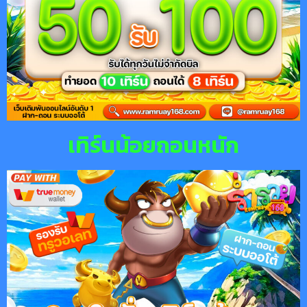
เทิร์นน้อยถอนหนัก