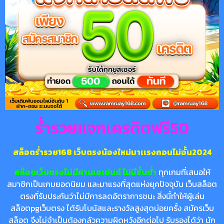
ร่ำรวยแจกเครดิตฟรี50
สล็อตร่ำรวย168 เว็บตรงน้องใหม่มาเเรงถอนไม่อั้น2024
สล็อตเว็บตรงไม่มีผ่านเอเย่นต์ ไม่มีขั้นต่ำ
ทุกเกมที่เสนอให้
สมาชิกเป็นเกมยอดนิยม และมาแรงที่สุดแห่งยุคปัจจุบัน เว็บสล็อต
ตรงที่รับประกันว่าไม่มีการลดอัตราการชนะ สิ่งนี้ทำให้ผู้เล่น
สล็อตpgเว็บตรง ได้รับโบนัสและรางวัลสูงสุดบ่อยครั้ง สมัครเว็บ
สล็อต จึงไม่จำเป็นต้องกลัวความผิดหวังอีกต่อไป รับรองได้ว่า นัก