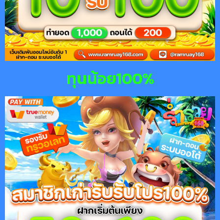
ทุนน้อย100%