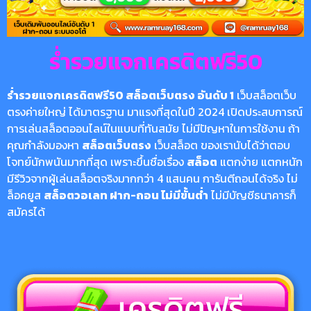
ร่ำรวยแจกเครดิตฟรี50
ร่ำรวยแจกเครดิตฟรี50 สล็อตเว็บตรง อันดับ 1
เว็บสล็อตเว็บ
ตรงค่ายใหญ่ ได้มาตรฐาน มาแรงที่สุดในปี 2024 เปิดประสบการณ์
การเล่นสล็อตออนไลน์ในแบบที่ทันสมัย ไม่มีปัญหาในการใช้งาน ถ้า
คุณกำลังมองหา
สล็อตเว็บตรง
เว็บสล็อต ของเรานับได้ว่าตอบ
โจทย์นักพนันมากที่สุด เพราะขึ้นชื่อเรื่อง
สล็อต
แตกง่าย แตกหนัก
มีรีวิวจากผู้เล่นสล็อตจริงมากกว่า 4 แสนคน การันตีถอนได้จริง ไม่
ล็อคยูส
สล็อตวอเลท ฝาก-ถอน ไม่มีขั้นต่ำ
ไม่มีบัญชีธนาคารก็
สมัครได้