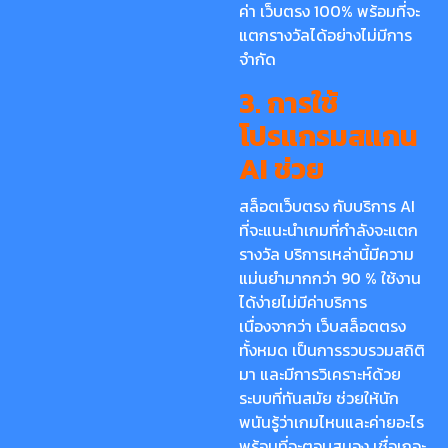
ค่า เว็บตรง 100% พร้อมที่จะ
แตกรางวัลได้อย่างไม่มีการ
จำกัด
3. การใช้
โปรแกรมสแกน
AI ช่วย
สล็อตเว็บตรง กับบริการ AI
ที่จะแนะนำเกมที่กำลังจะแตก
รางวัล บริการเหล่านี้มีความ
แม่นยำมากกว่า 90 % ใช้งาน
ได้ง่ายไม่มีค่าบริการ
เนื่องจากว่า เว็บสล็อตตรง
ทั้งหมด เป็นการรวบรวมสถิติ
มา และมีการวิเคราะห์ด้วย
ระบบที่ทันสมัย ช่วยให้นัก
พนันรู้ว่าเกมไหนและค่ายอะไร
พร้อมที่จะตอบสนอง เชื่อเถอะ