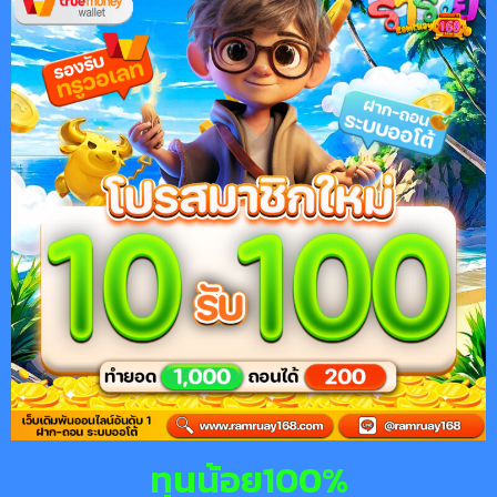
ทุนน้อย100%