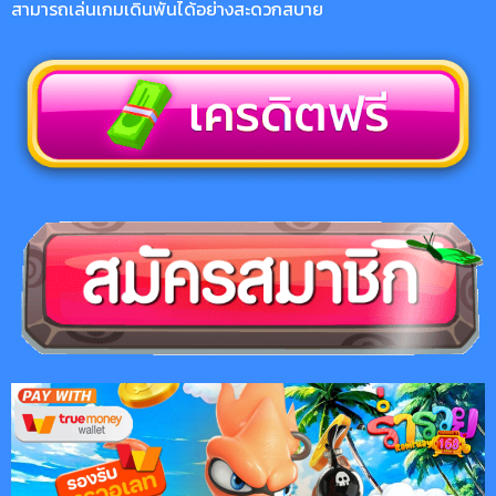
สามารถเล่นเกมเดินพันได้อย่างสะดวกสบาย