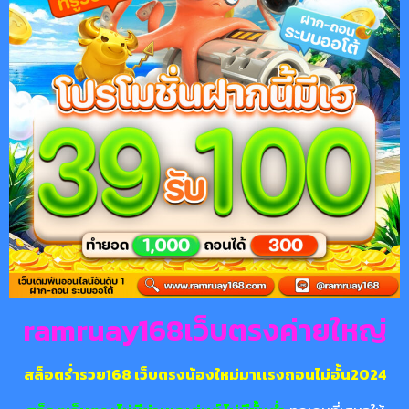
ramruay168เว็บตรงค่ายใหญ่
สล็อตร่ำรวย168 เว็บตรงน้องใหม่มาเเรงถอนไม่อั้น2024