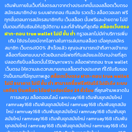
เดิมพันภายในเว็บที่ส่งตรงมาจากต่างประเทศนั้นเอง
สล็อตเว็บตรง
สมัครสมาชิกง่าย ระบบฝากถอน ทันสมัย รวดเร็ว สล็อตวอเลท ฟรี
ทุกขั้นตอน
การสมัครสมาชิกกับ เว็บสล็อต นั้นฟรีและง่ายดาย ไม่มี
ขั้นตอนที่ซับซ้อนให้ปฏิบัติตาม และที่สำคัญที่สุดคือ
สล็อตเว็บตรง
ฝาก-ถอน true wallet ไม่มี ขั้น ต่ํา
ทรูวอเลทไม่มีค่าบริการเพิ่ม
เติม ใช้ประโยชน์จากโอกาสในการเล่นเกมสล็อต เมื่อคุณสมัคร
สมาชิก เว็บตรง100% สำเร็จแล้ว คุณจะสามารถเข้าถึงทางเข้าเกม
สล็อตที่ออกแบบมาด้วยอินเทอร์เฟซที่ทันสมัยและใช้งานง่ายที่สุด
ปลอดภัย
ปั่นสล็อตนั้นไร้ปัญหาเพราะ สล็อตฝากถอน true wallet
เว็บตรง ให้ความสะดวกสบายเกมสล็อตต่างประเทศ ที่ได้ใบรับรอง
ว่าเป็นเกมที่มีคุณภาพสูง
สล็อตเว็บตรง ฝาก-ถอน true wallet
ไม่มี ธนาคาร ไม่มี ขั้น ต่ํา สามารถซื้อฟรีสปินได้ ไม่มีเด้ง ระบบ
เสถียร ปั่นสล็อต ได้อย่างต่อเนื่อง 24 ชั่วโมง
ที่คุณห้ามพลาดใน
การลงทุน สล็อตออนไลน์ ramruay168 เดิมพันยุคสมัยใหม่
ramruay168 เดิมพันยุคสมัยใหม่ ramruay168 เดิมพันยุคสมัย
ใหม่ ramruay168 เดิมพันยุคสมัยใหม่ ramruay168 เดิมพันยุค
สมัยใหม่ ramruay168 เดิมพันยุคสมัยใหม่ ramruay168 เดิมพัน
ยุคสมัยใหม่ ramruay168 เดิมพันยุคสมัยใหม่ ramruay168 เดิม