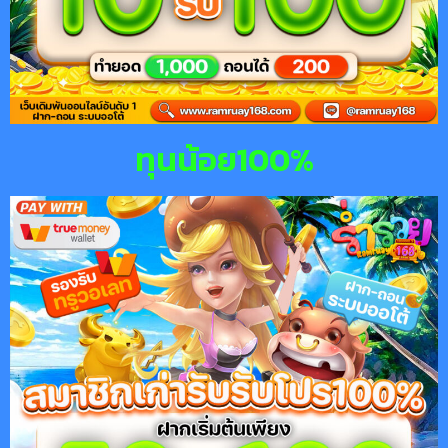
ทุนน้อย100%