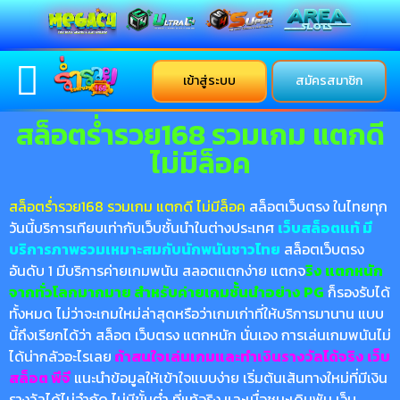
เข้าสู่ระบบ
สมัครสมาชิก
สล็อตรํ่ารวย168 รวมเกม แตกดี
ไม่มีล็อค
สล็อตรํ่ารวย168 รวมเกม แตกดี ไม่มีล็อค
สล็อตเว็บตรง ในไทยทุก
วันนี้บริการเทียบเท่ากับเว็บชั้นนำในต่างประเทศ
เว็บสล็อตแท้ มี
บริการภาพรวมเหมาะสมกับนักพนันชาวไทย
สล็อตเว็บตรง
อันดับ 1 มีบริการค่ายเกมพนัน สลอตแตกง่าย แตกจ
ริง แตกหนัก
จากทั่วโลกมากมาย สำหรับค่ายเกมชั้นนำอย่าง PG
ก็รองรับได้
ทั้งหมด ไม่ว่าจะเกมใหม่ล่าสุดหรือว่าเกมเก่าที่ให้บริการมานาน แบบ
นี้ถึงเรียกได้ว่า สล็อต เว็บตรง แตกหนัก นั่นเอง การเล่นเกมพนันไม่
ได้น่ากลัวอะไรเลย
ถ้าสนใจเล่นเกมและทำเงินรางวัลได้จริง เว็บ
สล็อต พีจี
แนะนำข้อมูลให้เข้าใจแบบง่าย เริ่มต้นเส้นทางใหม่ที่มีเงิน
รางวัลได้ไม่จำกัด ไม่มีขั้นต่ำ ที่แท้จริง และเมื่อชนะเดิมพัน เว็บ