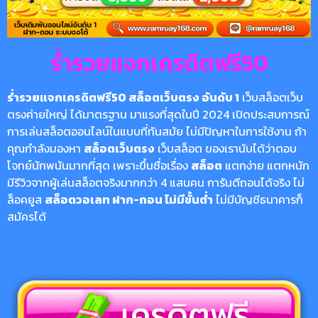
ร่ำรวยแจกเครดิตฟรี50
ร่ำรวยแจกเครดิตฟรี50 สล็อตเว็บตรง อันดับ 1
เว็บสล็อตเว็บ
ตรงค่ายใหญ่ ได้มาตรฐาน มาแรงที่สุดในปี 2024 เปิดประสบการณ์
การเล่นสล็อตออนไลน์ในแบบที่ทันสมัย ไม่มีปัญหาในการใช้งาน ถ้า
คุณกำลังมองหา
สล็อตเว็บตรง
เว็บสล็อต ของเรานับได้ว่าตอบ
โจทย์นักพนันมากที่สุด เพราะขึ้นชื่อเรื่อง
สล็อต
แตกง่าย แตกหนัก
มีรีวิวจากผู้เล่นสล็อตจริงมากกว่า 4 แสนคน การันตีถอนได้จริง ไม่
ล็อคยูส
สล็อตวอเลท ฝาก-ถอน ไม่มีขั้นต่ำ
ไม่มีบัญชีธนาคารก็
สมัครได้