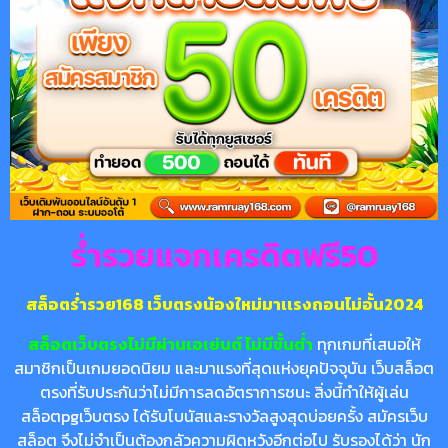
ร่ำรวยแจกเครดิตฟรี50
สล็อตร่ำรวย168 เว็บตรงน้องใหม่มาเเรงถอนไม่อั้น2024
สล็อตเว็บตรงไม่มีผ่านเอเย่นต์ ไม่มีขั้นต่ำ
ทุกเกมที่เสนอให้
สมาชิกเป็นเกมยอดนิยม และมาแรงที่สุดแห่งยุคปัจจุบัน เว็บสล็อต
ตรงที่รับประกันว่าไม่มีการลดอัตราการชนะ สิ่งนี้ทำให้ผู้เล่น
สล็อตpgเว็บตรง ได้รับโบนัสและรางวัลสูงสุดบ่อยครั้ง สมัครเว็บ
สล็อต จึงไม่จำเป็นต้องกลัวความผิดหวังอีกต่อไป รับรองได้ว่า นัก