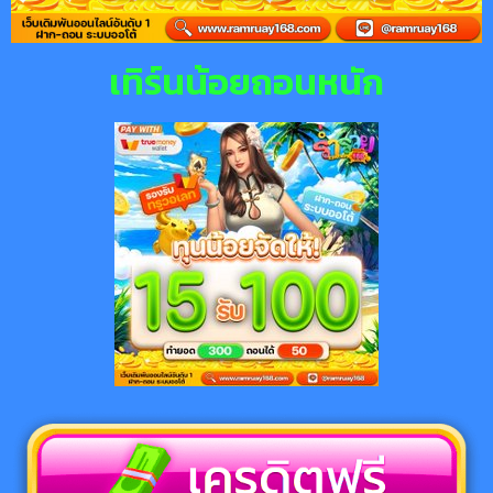
เทิร์นน้อยถอนหนัก