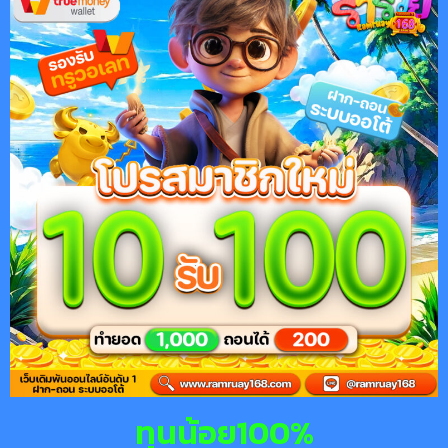
ทุนน้อย100%