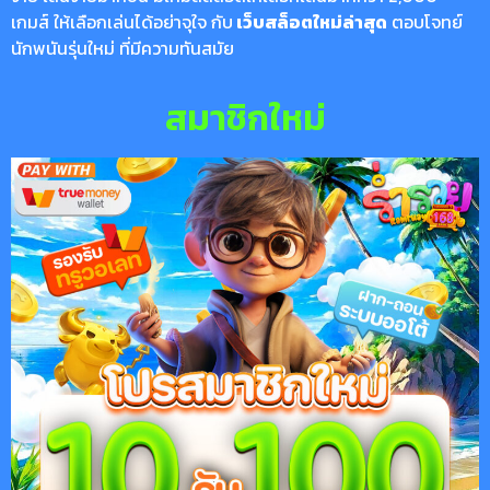
เกมส์ ให้เลือกเล่นได้อย่าจุใจ กับ
เว็บสล็อตใหม่ล่าสุด
ตอบโจทย์
นักพนันรุ่นใหม่ ที่มีความทันสมัย
สมาชิกใหม่