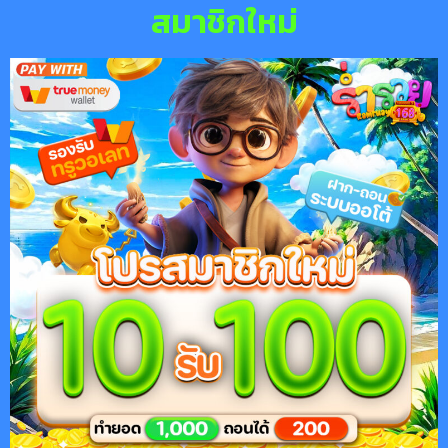
สมาชิกใหม่