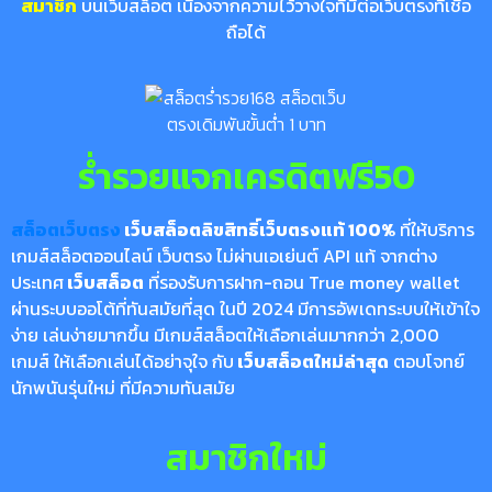
สมาชิก
บนเว็บสล็อต เนื่องจากความไว้วางใจที่มีต่อเว็บตรงที่เชื่อ
ถือได้
ร่ำรวยแจกเครดิตฟรี50
สล็อตเว็บตรง
เว็บสล็อตลิขสิทธิ์เว็บตรงแท้ 100%
ที่ให้บริการ
เกมส์สล็อตออนไลน์ เว็บตรง ไม่ผ่านเอเย่นต์ API แท้ จากต่าง
ประเทศ
เว็บสล็อต
ที่รองรับการฝาก-ถอน True money wallet
ผ่านระบบออโต้ที่ทันสมัยที่สุด ในปี 2024 มีการอัพเดทระบบให้เข้าใจ
ง่าย เล่นง่ายมากขึ้น มีเกมส์สล็อตให้เลือกเล่นมากกว่า 2,000
เกมส์ ให้เลือกเล่นได้อย่าจุใจ กับ
เว็บสล็อตใหม่ล่าสุด
ตอบโจทย์
นักพนันรุ่นใหม่ ที่มีความทันสมัย
สมาชิกใหม่