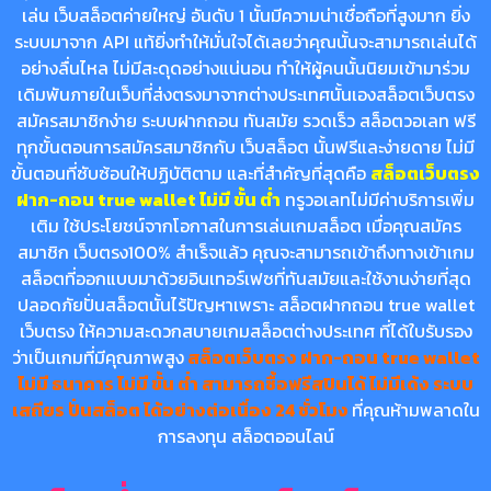
เล่น เว็บสล็อตค่ายใหญ่ อันดับ 1 นั้นมีความน่าเชื่อถือที่สูงมาก ยิ่ง
ระบบมาจาก API แท้ยิ่งทำให้มั่นใจได้เลยว่าคุณนั้นจะสามารถเล่นได้
อย่างลื่นไหล ไม่มีสะดุดอย่างแน่นอน ทำให้ผู้คนนั้นนิยมเข้ามาร่วม
เดิมพันภายในเว็บที่ส่งตรงมาจากต่างประเทศนั้นเอง
สล็อตเว็บตรง
สมัครสมาชิกง่าย ระบบฝากถอน ทันสมัย รวดเร็ว สล็อตวอเลท ฟรี
ทุกขั้นตอน
การสมัครสมาชิกกับ เว็บสล็อต นั้นฟรีและง่ายดาย ไม่มี
ขั้นตอนที่ซับซ้อนให้ปฏิบัติตาม และที่สำคัญที่สุดคือ
สล็อตเว็บตรง
ฝาก-ถอน true wallet ไม่มี ขั้น ต่ํา
ทรูวอเลทไม่มีค่าบริการเพิ่ม
เติม ใช้ประโยชน์จากโอกาสในการเล่นเกมสล็อต เมื่อคุณสมัคร
สมาชิก เว็บตรง100% สำเร็จแล้ว คุณจะสามารถเข้าถึงทางเข้าเกม
สล็อตที่ออกแบบมาด้วยอินเทอร์เฟซที่ทันสมัยและใช้งานง่ายที่สุด
ปลอดภัย
ปั่นสล็อตนั้นไร้ปัญหาเพราะ สล็อตฝากถอน true wallet
เว็บตรง ให้ความสะดวกสบายเกมสล็อตต่างประเทศ ที่ได้ใบรับรอง
ว่าเป็นเกมที่มีคุณภาพสูง
สล็อตเว็บตรง ฝาก-ถอน true wallet
ไม่มี ธนาคาร ไม่มี ขั้น ต่ํา สามารถซื้อฟรีสปินได้ ไม่มีเด้ง ระบบ
เสถียร ปั่นสล็อต ได้อย่างต่อเนื่อง 24 ชั่วโมง
ที่คุณห้ามพลาดใน
การลงทุน สล็อตออนไลน์