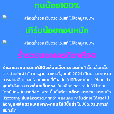
ทุนน้อย100%
เทิร์นน้อยถอนหนัก
ร่ำรวยแจกเครดิตฟรี50
ร่ำรวยแจกเครดิตฟรี50 สล็อตเว็บตรง อันดับ 1
เว็บสล็อตเว็บ
ตรงค่ายใหญ่ ได้มาตรฐาน มาแรงที่สุดในปี 2024 เปิดประสบการณ์
การเล่นสล็อตออนไลน์ในแบบที่ทันสมัย ไม่มีปัญหาในการใช้งาน ถ้า
คุณกำลังมองหา
สล็อตเว็บตรง
เว็บสล็อต ของเรานับได้ว่าตอบ
โจทย์นักพนันมากที่สุด เพราะขึ้นชื่อเรื่อง
สล็อต
แตกง่าย แตกหนัก
มีรีวิวจากผู้เล่นสล็อตจริงมากกว่า 4 แสนคน การันตีถอนได้จริง ไม่
ล็อคยูส
สล็อตวอเลท ฝาก-ถอน ไม่มีขั้นต่ำ
ไม่มีบัญชีธนาคารก็
สมัครได้