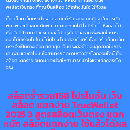
wallet เว็บตรง ที่คุณ ปั่นสล็อต ได้อย่างมั่นใจ ไร้กังวล
เว็บสล็อต เว็บตรง ไม่ผ่านเอเย่นต์ รับรองความคุ้มค่าในการเดิม
พัน เพราะเมื่อชนะเดิมพัน สามารถถอนได้ ไม่มีขั้นต่ำ ซึ่งถอนได้
เริ่มต้นที่ 1 บาท ด้วยระบบออโต้ ทรูมันนี่ วอเลท ซึ่งหลักในการ
ถอนไม่มีเงื่อนไขใดๆ ไม่มีโกง ไม่มีต้องทำเทิร์นโอเวอร์ สล็อต เว็บ
ตรง จึงเป็นทางเลือก ที่ดีที่สุด เว็บตรงคือคำตอบสุดท้ายในการ
เดิมพัน และถ้าไม่มั่นใจสามารถติดตามรีวิวจากโลกออนไลน์ เว็บ
สล็อตแตกง่าย อันดับ 1 จะช่วยให้สามารถเข้าใจและเลือกสรรได้
จริง
สล็อตรํ่ารวย168 โปรโมชั่น เว็บ
สล็อต แตกง่าย TrueWallet
2025 3 สูตรสล็อตเว็บตรง แตก
หนัก สล็อตแตกง่าย ใช้แล้วได้ผล