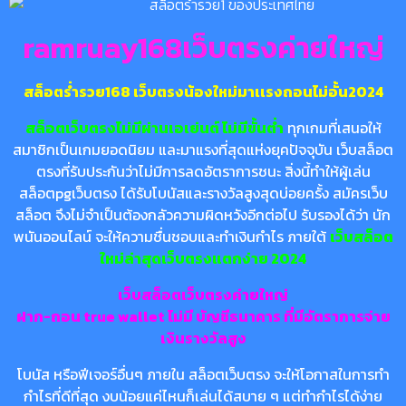
ramruay168เว็บตรงค่ายใหญ่
สล็อตร่ำรวย168 เว็บตรงน้องใหม่มาเเรงถอนไม่อั้น2024
สล็อตเว็บตรงไม่มีผ่านเอเย่นต์ ไม่มีขั้นต่ำ
ทุกเกมที่เสนอให้
สมาชิกเป็นเกมยอดนิยม และมาแรงที่สุดแห่งยุคปัจจุบัน เว็บสล็อต
ตรงที่รับประกันว่าไม่มีการลดอัตราการชนะ สิ่งนี้ทำให้ผู้เล่น
สล็อตpgเว็บตรง ได้รับโบนัสและรางวัลสูงสุดบ่อยครั้ง สมัครเว็บ
สล็อต จึงไม่จำเป็นต้องกลัวความผิดหวังอีกต่อไป รับรองได้ว่า นัก
พนันออนไลน์ จะให้ความชื่นชอบและทำเงินกำไร ภายใต้
เว็บสล็อต
ใหม่ล่าสุดเว็บตรงแตกง่าย 2024
เว็บสล็อตเว็บตรงค่ายใหญ่
ฝาก-ถอน true wallet ไม่มี บัญชีธนาคาร ที่มีอัตราการจ่าย
เงินรางวัลสูง
โบนัส หรือฟีเจอร์อื่นๆ ภายใน สล็อตเว็บตรง จะให้โอกาสในการทำ
กำไรที่ดีที่สุด งบน้อยแค่ไหนก็เล่นได้สบาย ๆ แต่ทำกำไรได้ง่าย