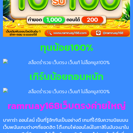
ทุนน้อย100%
เทิร์นน้อยถอนหนัก
ramruay168เว็บตรงค่ายใหญ่
บาคาร่า ออนไลน์ เป็นที่รู้จักกันเป็นอย่างดี เกมที่ได้รับความนิยมมน
เว็บพนันเกมต่างๆที่ยอดฮิต โต๊ะเกมไพ่ออนไลน์ในคาสิโนมันจะมาใน