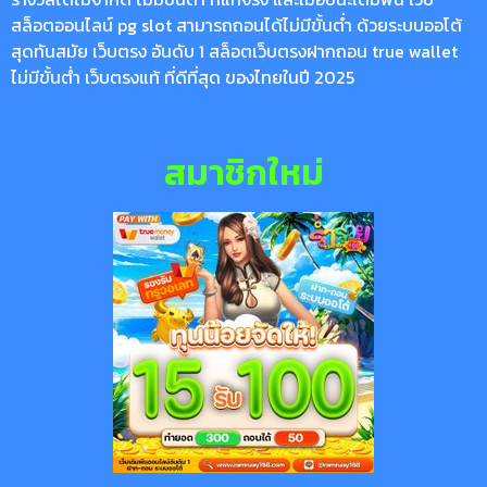
สล็อตออนไลน์ pg slot สามารถถอนได้ไม่มีขั้นต่ำ ด้วยระบบออโต้
สุดทันสมัย เว็บตรง อันดับ 1 สล็อตเว็บตรงฝากถอน true wallet
ไม่มีขั้นต่ํา เว็บตรงแท้ ที่ดีที่สุด ของไทยในปี 2025
สมาชิกใหม่
ปร
ม
่น