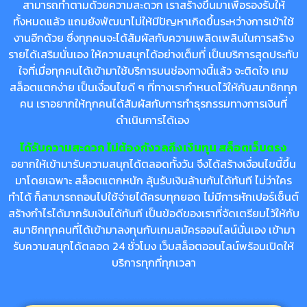
สามารถทำตามด้วยความสะดวก เราสร้างขึ้นมาเพื่อรองรับให้
ทั้งหมดแล้ว แถมยังพัฒนาไม่ให้มีปัญหาเกิดขึ้นระหว่างการเข้าใช้
งานอีกด้วย ซึ่งทุกคนจะได้สัมผัสกับความเพลิดเพลินในการสร้าง
รายได้เสริมนั่นเอง ให้ความสนุกได้อย่างเต็มที่ เป็นบริการสุดประทับ
ใจที่เมื่อทุกคนได้เข้ามาใช้บริการบนช่องทางนี้แล้ว จะติดใจ เกม
สล็อตแตกง่าย เป็นเงื่อนไขดี ๆ ที่ทางเรากำหนดไว้ให้กับสมาชิกทุก
คน เราอยากให้ทุกคนได้สัมผัสกับการทำธุรกรรมทางการเงินที่
ดำเนินการได้เอง
ได้รับความสะดวก ไม่ต้องกังวลถึงเงินทุน สล็อตเว็บตรง
อยากให้เข้ามารับความสนุกได้ตลอดทั้งวัน จึงได้สร้างเงื่อนไขนี้ขึ้น
มาโดยเฉพาะ สล็อตแตกหนัก ลุ้นรับเงินล้านกันได้ทันที ไม่ว่าใคร
ทำได้ ก็สามารถถอนไปใช้จ่ายได้ครบทุกยอด ไม่มีการหักเปอร์เซ็นต์
สร้างกำไรได้มากรับเงินได้ทันที เป็นข้อดีของเราที่จัดเตรียมไว้ให้กับ
สมาชิกทุกคนที่ได้เข้ามาลงทุนกับเกมสมัครออนไลน์นั่นเอง เข้ามา
รับความสนุกได้ตลอด 24 ชั่วโมง เว็บสล็อตออนไลน์พร้อมเปิดให้
บริการทุกที่ทุกเวลา