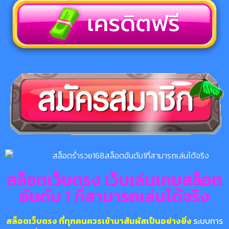
สล็อตเว็บตรง เว็บเล่นเกมสล็อต
อันดับ 1 ที่สามารถเล่นได้จริง
สล็อตเว็บตรง ที่ทุกคนควรเข้ามาสัมผัสเป็นอย่างยิ่ง
ระบบการ