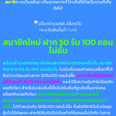
สมาชิก
บนเว็บสล็อต เนื่องจากความไว้วางใจที่มีต่อเว็บตรงที่เชื่อ
ถือได้
สมาชิกใหม่ ฝาก 50 รับ 100 ถอน
ไม่อั้น
สล็อตร่ำรวย168สมาชิกใหม่ฝาก50รับ100ถอนไม่อั้น สมาชิก
ใหม่ ฝาก 50 รับ 100 ถอนไม่อั้น
โปรโมชั่นของค่ายเกมสล็อตที่ได้
รับความนิยมอย่างมาก 50รับ100 ถอนไม่อั้น
เพราะถือเป็นโปรโมชั่
นที่น่าสนใจ 50รับ100 ถอนไม่อั้น
และได้รับความคุ้มค่าไม่น้อยกัน
เลยทีเดียว สำหรับโปรโมชั่นนี้เป็นโปรโมชั่นที่ถูกจัดขึ้นเอาใจคอ
สล็อตกันเลยทีเดียว
เพราะไม่ต้องมีเงินทุนจำนวนมากก็
สามารถที่เข้ามาเดิมพันเกมสล็อต ฝาก50รับ100ไม่ต้องทำ
เทิร์น
ได้ด้วยเช่นกัน 50รับ100 ถอนไม่อั้น ทั้งยังมีสิทธิรับโบนัสสุด
คุ้มไปใช้ต่อยอด ฝาก50รับ100ไม่ต้องทําเทิร์นถอนไม่จํากัด ในการ