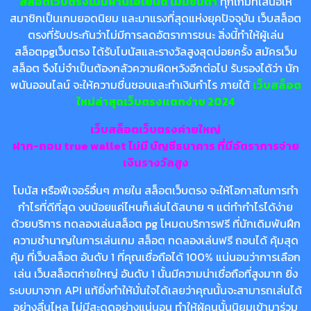
สล็อตเว็บตรงไม่มีผ่านเอเย่นต์ ไม่มีขั้นต่ำ
ทุกเกมที่เสนอให้
สมาชิกเป็นเกมยอดนิยม และมาแรงที่สุดแห่งยุคปัจจุบัน เว็บสล็อต
ตรงที่รับประกันว่าไม่มีการลดอัตราการชนะ สิ่งนี้ทำให้ผู้เล่น
สล็อตpgเว็บตรง ได้รับโบนัสและรางวัลสูงสุดบ่อยครั้ง สมัครเว็บ
สล็อต จึงไม่จำเป็นต้องกลัวความผิดหวังอีกต่อไป รับรองได้ว่า นัก
พนันออนไลน์ จะให้ความชื่นชอบและทำเงินกำไร ภายใต้
เว็บสล็อต
ใหม่ล่าสุดเว็บตรงแตกง่าย 2024
เว็บสล็อตเว็บตรงค่ายใหญ่
ฝาก-ถอน true wallet ไม่มี บัญชีธนาคาร ที่มีอัตราการจ่าย
เงินรางวัลสูง
โบนัส หรือฟีเจอร์อื่นๆ ภายใน สล็อตเว็บตรง จะให้โอกาสในการทำ
กำไรที่ดีที่สุด งบน้อยแค่ไหนก็เล่นได้สบาย ๆ แต่ทำกำไรได้ง่าย
ด้วยบริการ ทดลองเล่นสล็อต pg โหมดบริการฟรี ที่นักเดิมพันฝึก
ความชำนาญในการเล่นเกม สล็อต ทดลองเล่นฟรี ถอนได้ คุ้มสุด
คุ้ม ที่เว็บสล็อต อันดับ 1 ที่คุณเชื่อถือได้ 100% แน่นอนว่าการเลือก
เล่น เว็บสล็อตค่ายใหญ่ อันดับ 1 นั้นมีความน่าเชื่อถือที่สูงมาก ยิ่ง
ระบบมาจาก API แท้ยิ่งทำให้มั่นใจได้เลยว่าคุณนั้นจะสามารถเล่นได้
อย่างลื่นไหล ไม่มีสะดุดอย่างแน่นอน ทำให้ผู้คนนั้นนิยมเข้ามาร่วม