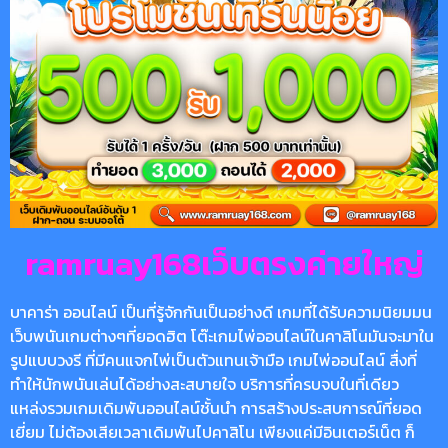
ramruay168เว็บตรงค่ายใหญ่
บาคาร่า ออนไลน์ เป็นที่รู้จักกันเป็นอย่างดี เกมที่ได้รับความนิยมมน
เว็บพนันเกมต่างๆที่ยอดฮิต โต๊ะเกมไพ่ออนไลน์ในคาสิโนมันจะมาใน
รูปแบบวงรี ที่มีคนแจกไพ่เป็นตัวแทนเจ้ามือ เกมไพ่ออนไลน์ สื่งที่
ทำให้นักพนันเล่นได้อย่างสะสบายใจ บริการที่ครบจบในที่เดียว
แหล่งรวมเกมเดิมพันออนไลน์ชั้นนำ การสร้างประสบการณ์ที่ยอด
เยี่ยม ไม่ต้องเสียเวลาเดิมพันไปคาสิโน เพียงแค่มีอินเตอร์เน็ต ก็