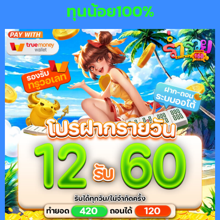
ทุนน้อย100%