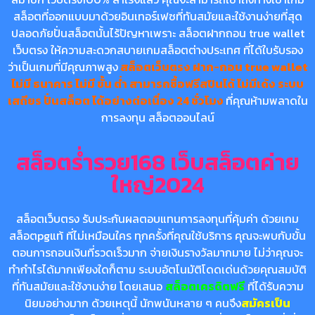
สล็อตที่ออกแบบมาด้วยอินเทอร์เฟซที่ทันสมัยและใช้งานง่ายที่สุด
ปลอดภัย
ปั่นสล็อตนั้นไร้ปัญหาเพราะ สล็อตฝากถอน true wallet
เว็บตรง ให้ความสะดวกสบายเกมสล็อตต่างประเทศ ที่ได้ใบรับรอง
ว่าเป็นเกมที่มีคุณภาพสูง
สล็อตเว็บตรง ฝาก-ถอน true wallet
ไม่มี ธนาคาร ไม่มี ขั้น ต่ํา สามารถซื้อฟรีสปินได้ ไม่มีเด้ง ระบบ
เสถียร ปั่นสล็อต ได้อย่างต่อเนื่อง 24 ชั่วโมง
ที่คุณห้ามพลาดใน
การลงทุน สล็อตออนไลน์
สล็อตร่ำรวย168 เว็บสล็อตค่าย
ใหญ่2024
สล็อตเว็บตรง รับประกันผลตอบแทนการลงทุนที่คุ้มค่า ด้วยเกม
สล็อตpgแท้ ที่ไม่เหมือนใคร ทุกครั้งที่คุณใช้บริการ คุณจะพบกับขั้น
ตอนการถอนเงินที่รวดเร็วมาก จ่ายเงินรางวัลมากมาย ไม่ว่าคุณจะ
ทำกำไรได้มากเพียงใดก็ตาม ระบบอัตโนมัติโดดเด่นด้วยคุณสมบัติ
ที่ทันสมัยและใช้งานง่าย โดยเสนอ
สล็อตเครดิตฟรี
ที่ได้รับความ
นิยมอย่างมาก ด้วยเหตุนี้ นักพนันหลาย ๆ คนจึง
สมัครเป็น