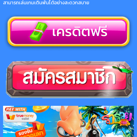
สามารถเล่นเกมเดินพันได้อย่างสะดวกสบาย