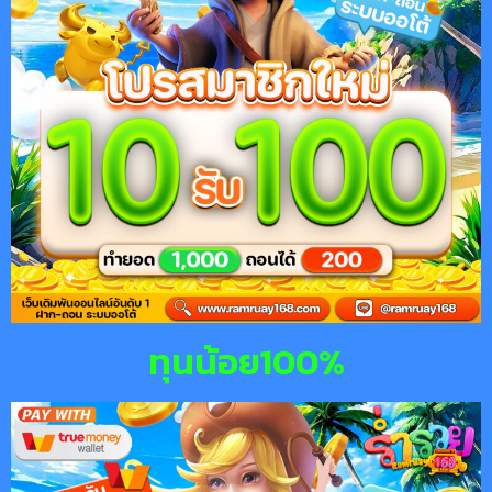
ทุนน้อย100%