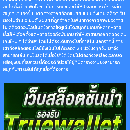
สนใจ ซึ่งช่วยเพิ่มโอกาสในการชนะและทำให้ประสบการณ์การเล่น
สนุกสนานยิ่งขึ้น แตกต่างจากสล็อตแมชชีนแบบดั้งเดิม สล็อตเว็บ
ตรงไม่ผ่านเอเย่นต์ 2024 ที่ถูกจำกัดในพื้นที่ทางกายภาพของคาสิ
โน สล็อตออนไลน์เปิดโอกาสให้ผู้เล่นได้สนุกกับเกมที่หลากหลาย
ซึ่งมีให้เลือกตั้งแต่หลายร้อยถึงพันเกม ทำให้เราสามารถทดลองเล่น
เกมใหม่ ๆ ได้ง่ายๆ โดยไม่ต้องเดินทางไปที่คาสิโน นอกจากนี้ การ
เข้าถึงสล็อตออนไลน์ยังเป็นไปได้ตลอด 24 ชั่วโมงทุกวัน เราจึง
สามารถเล่นเกมโปรดได้เมื่อไรก็ได้ โดยไม่ต้องกังวลเรื่องเวลาปิด
หรือฝูงชนที่รบกวน นี่คือข้อดีที่ช่วยให้ผู้ที่มีตารางงานยุ่งสามารถ
สนุกกับการเล่นได้ทุกเมื่อที่ต้องการ