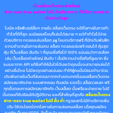
เว็บสล็อตเว็บตรงค่ายใหญ่
ฝาก-ถอน true wallet ไม่มี บัญชีธนาคาร ที่มีอัตราการจ่าย
เงินรางวัลสูง
โบนัส หรือฟีเจอร์อื่นๆ ภายใน สล็อตเว็บตรง จะให้โอกาสในการทำ
กำไรที่ดีที่สุด งบน้อยแค่ไหนก็เล่นได้สบาย ๆ แต่ทำกำไรได้ง่าย
ด้วยบริการ ทดลองเล่นสล็อต pg โหมดบริการฟรี ที่นักเดิมพันฝึก
ความชำนาญในการเล่นเกม สล็อต ทดลองเล่นฟรี ถอนได้ คุ้มสุด
คุ้ม ที่เว็บสล็อต อันดับ 1 ที่คุณเชื่อถือได้ 100% แน่นอนว่าการเลือก
เล่น เว็บสล็อตค่ายใหญ่ อันดับ 1 นั้นมีความน่าเชื่อถือที่สูงมาก ยิ่ง
ระบบมาจาก API แท้ยิ่งทำให้มั่นใจได้เลยว่าคุณนั้นจะสามารถเล่นได้
อย่างลื่นไหล ไม่มีสะดุดอย่างแน่นอน ทำให้ผู้คนนั้นนิยมเข้ามาร่วม
เดิมพันภายในเว็บที่ส่งตรงมาจากต่างประเทศนั้นเอง
สล็อตเว็บตรง
สมัครสมาชิกง่าย ระบบฝากถอน ทันสมัย รวดเร็ว สล็อตวอเลท ฟรี
ทุกขั้นตอน
การสมัครสมาชิกกับ เว็บสล็อต นั้นฟรีและง่ายดาย ไม่มี
ขั้นตอนที่ซับซ้อนให้ปฏิบัติตาม และที่สำคัญที่สุดคือ
สล็อตเว็บตรง
ฝาก-ถอน true wallet ไม่มี ขั้น ต่ํา
ทรูวอเลทไม่มีค่าบริการเพิ่ม
เติม ใช้ประโยชน์จากโอกาสในการเล่นเกมสล็อต เมื่อคุณสมัคร
สมาชิก เว็บตรง100% สำเร็จแล้ว คุณจะสามารถเข้าถึงทางเข้าเกม