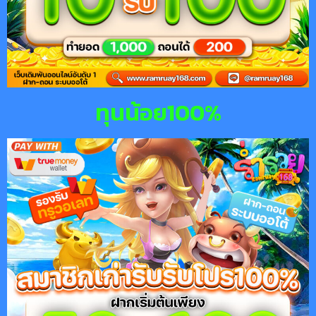
ทุนน้อย100%