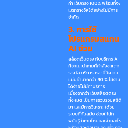
ค่า เว็บตรง 100% พร้อมที่จะ
แตกรางวัลได้อย่างไม่มีการ
จำกัด
3. การใช้
โปรแกรมสแกน
AI ช่วย
สล็อตเว็บตรง กับบริการ AI
ที่จะแนะนำเกมที่กำลังจะแตก
รางวัล บริการเหล่านี้มีความ
แม่นยำมากกว่า 90 % ใช้งาน
ได้ง่ายไม่มีค่าบริการ
เนื่องจากว่า เว็บสล็อตตรง
ทั้งหมด เป็นการรวบรวมสถิติ
มา และมีการวิเคราะห์ด้วย
ระบบที่ทันสมัย ช่วยให้นัก
พนันรู้ว่าเกมไหนและค่ายอะไร
พร้อมที่จะตอบสนอง เชื่อเถอะ