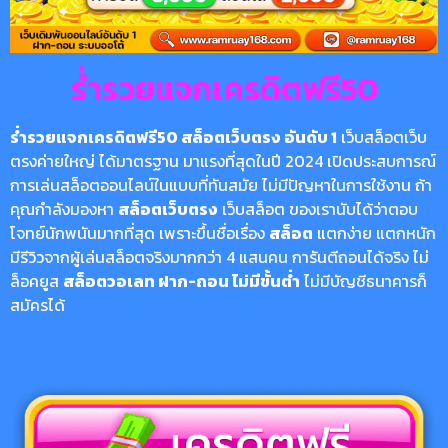
ร่ำรวยแจกเครดิตฟรี50
ร่ำรวยแจกเครดิตฟรี50 สล็อตเว็บตรง อันดับ 1
เว็บสล็อตเว็บ
ตรงค่ายใหญ่ ได้มาตรฐาน มาแรงที่สุดในปี 2024 เปิดประสบการณ์
การเล่นสล็อตออนไลน์ในแบบที่ทันสมัย ไม่มีปัญหาในการใช้งาน ถ้า
คุณกำลังมองหา
สล็อตเว็บตรง
เว็บสล็อต ของเรานับได้ว่าตอบ
โจทย์นักพนันมากที่สุด เพราะขึ้นชื่อเรื่อง
สล็อต
แตกง่าย แตกหนัก
มีรีวิวจากผู้เล่นสล็อตจริงมากกว่า 4 แสนคน การันตีถอนได้จริง ไม่
ล็อคยูส
สล็อตวอเลท ฝาก-ถอน ไม่มีขั้นต่ำ
ไม่มีบัญชีธนาคารก็
สมัครได้