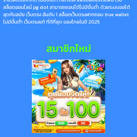
สล็อตออนไลน์ pg slot สามารถถอนได้ไม่มีขั้นต่ำ ด้วยระบบออโต้
สุดทันสมัย เว็บตรง อันดับ 1 สล็อตเว็บตรงฝากถอน true wallet
ไม่มีขั้นต่ํา เว็บตรงแท้ ที่ดีที่สุด ของไทยในปี 2025
สมาชิกใหม่