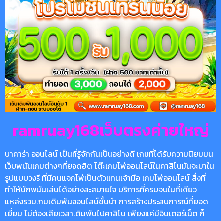
ramruay168เว็บตรงค่ายใหญ่
บาคาร่า ออนไลน์ เป็นที่รู้จักกันเป็นอย่างดี เกมที่ได้รับความนิยมมน
เว็บพนันเกมต่างๆที่ยอดฮิต โต๊ะเกมไพ่ออนไลน์ในคาสิโนมันจะมาใน
รูปแบบวงรี ที่มีคนแจกไพ่เป็นตัวแทนเจ้ามือ เกมไพ่ออนไลน์ สื่งที่
ทำให้นักพนันเล่นได้อย่างสะสบายใจ บริการที่ครบจบในที่เดียว
แหล่งรวมเกมเดิมพันออนไลน์ชั้นนำ การสร้างประสบการณ์ที่ยอด
เยี่ยม ไม่ต้องเสียเวลาเดิมพันไปคาสิโน เพียงแค่มีอินเตอร์เน็ต ก็