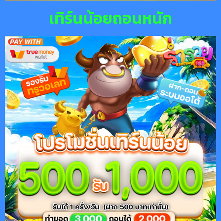
เทิร์นน้อยถอนหนัก