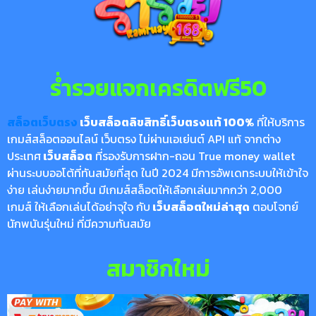
ร่ำรวยแจกเครดิตฟรี50
สล็อตเว็บตรง
เว็บสล็อตลิขสิทธิ์เว็บตรงแท้ 100%
ที่ให้บริการ
เกมส์สล็อตออนไลน์ เว็บตรง ไม่ผ่านเอเย่นต์ API แท้ จากต่าง
ประเทศ
เว็บสล็อต
ที่รองรับการฝาก-ถอน True money wallet
ผ่านระบบออโต้ที่ทันสมัยที่สุด ในปี 2024 มีการอัพเดทระบบให้เข้าใจ
ง่าย เล่นง่ายมากขึ้น มีเกมส์สล็อตให้เลือกเล่นมากกว่า 2,000
เกมส์ ให้เลือกเล่นได้อย่าจุใจ กับ
เว็บสล็อตใหม่ล่าสุด
ตอบโจทย์
นักพนันรุ่นใหม่ ที่มีความทันสมัย
สมาชิกใหม่