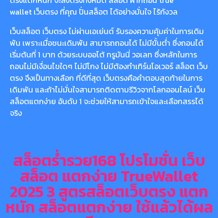
wallet เว็บตรง ที่คุณ ปั่นสล็อต ได้อย่างมั่นใจ ไร้กังวล
เว็บสล็อต เว็บตรง ไม่ผ่านเอเย่นต์ รับรองความคุ้มค่าในการเดิม
พัน เพราะเมื่อชนะเดิมพัน สามารถถอนได้ ไม่มีขั้นต่ำ ซึ่งถอนได้
เริ่มต้นที่ 1 บาท ด้วยระบบออโต้ ทรูมันนี่ วอเลท ซึ่งหลักในการ
ถอนไม่มีเงื่อนไขใดๆ ไม่มีโกง ไม่มีต้องทำเทิร์นโอเวอร์ สล็อต เว็บ
ตรง จึงเป็นทางเลือก ที่ดีที่สุด เว็บตรงคือคำตอบสุดท้ายในการ
เดิมพัน และถ้าไม่มั่นใจสามารถติดตามรีวิวจากโลกออนไลน์ เว็บ
สล็อตแตกง่าย อันดับ 1 จะช่วยให้สามารถเข้าใจและเลือกสรรได้
จริง
สล็อตรํ่ารวย168 โปรโมชั่น เว็บ
สล็อต แตกง่าย TrueWallet
2025 3 สูตรสล็อตเว็บตรง แตก
หนัก สล็อตแตกง่าย ใช้แล้วได้ผล