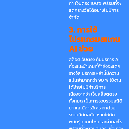
ค่า เว็บตรง 100% พร้อมที่จะ
แตกรางวัลได้อย่างไม่มีการ
จำกัด
3. การใช้
โปรแกรมสแกน
AI ช่วย
สล็อตเว็บตรง กับบริการ AI
ที่จะแนะนำเกมที่กำลังจะแตก
รางวัล บริการเหล่านี้มีความ
แม่นยำมากกว่า 90 % ใช้งาน
ได้ง่ายไม่มีค่าบริการ
เนื่องจากว่า เว็บสล็อตตรง
ทั้งหมด เป็นการรวบรวมสถิติ
มา และมีการวิเคราะห์ด้วย
ระบบที่ทันสมัย ช่วยให้นัก
พนันรู้ว่าเกมไหนและค่ายอะไร
พร้อมที่จะตอบสนอง เชื่อเถอะ