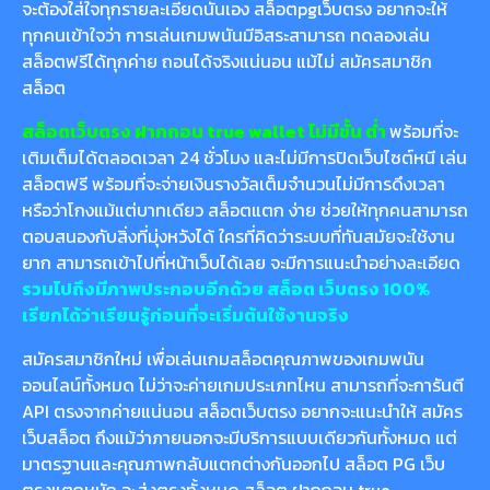
จะต้องใส่ใจทุกรายละเอียดนั่นเอง สล็อตpgเว็บตรง อยากจะให้
ทุกคนเข้าใจว่า การเล่นเกมพนันมีอิสระสามารถ ทดลองเล่น
สล็อตฟรีได้ทุกค่าย ถอนได้จริงแน่นอน แม้ไม่ สมัครสมาชิก
สล็อต
สล็อตเว็บตรง ฝากถอน true wallet ไม่มีขั้น ต่ํา
พร้อมที่จะ
เติมเต็มได้ตลอดเวลา 24 ชั่วโมง และไม่มีการปิดเว็บไซต์หนี เล่น
สล็อตฟรี พร้อมที่จะจ่ายเงินรางวัลเต็มจำนวนไม่มีการดึงเวลา
หรือว่าโกงแม้แต่บาทเดียว สล็อตแตก ง่าย ช่วยให้ทุกคนสามารถ
ตอบสนองกับสิ่งที่มุ่งหวังได้ ใครที่คิดว่าระบบที่ทันสมัยจะใช้งาน
ยาก สามารถเข้าไปที่หน้าเว็บได้เลย จะมีการแนะนำอย่างละเอียด
รวมไปถึงมีภาพประกอบอีกด้วย สล็อต เว็บตรง 100%
เรียกได้ว่าเรียนรู้ก่อนที่จะเริ่มต้นใช้งานจริง
สมัครสมาชิกใหม่ เพื่อเล่นเกมสล็อตคุณภาพของเกมพนัน
ออนไลน์ทั้งหมด ไม่ว่าจะค่ายเกมประเภทไหน สามารถที่จะการันตี
API ตรงจากค่ายแน่นอน สล็อตเว็บตรง อยากจะแนะนำให้ สมัคร
เว็บสล็อต ถึงแม้ว่าภายนอกจะมีบริการแบบเดียวกันทั้งหมด แต่
มาตรฐานและคุณภาพกลับแตกต่างกันออกไป สล็อต PG เว็บ
ตรงแตกหนัก จะส่งตรงทั้งหมด สล็อต ฝากถอน true