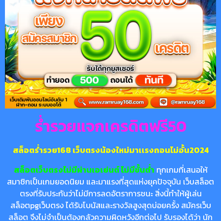
ร่ำรวยแจกเครดิตฟรี50
สล็อตร่ำรวย168 เว็บตรงน้องใหม่มาเเรงถอนไม่อั้น2024
สล็อตเว็บตรงไม่มีผ่านเอเย่นต์ ไม่มีขั้นต่ำ
ทุกเกมที่เสนอให้
สมาชิกเป็นเกมยอดนิยม และมาแรงที่สุดแห่งยุคปัจจุบัน เว็บสล็อต
ตรงที่รับประกันว่าไม่มีการลดอัตราการชนะ สิ่งนี้ทำให้ผู้เล่น
สล็อตpgเว็บตรง ได้รับโบนัสและรางวัลสูงสุดบ่อยครั้ง สมัครเว็บ
สล็อต จึงไม่จำเป็นต้องกลัวความผิดหวังอีกต่อไป รับรองได้ว่า นัก