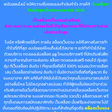
พนันออนไลน์ จะให้ความชื่นชอบและทำเงินกำไร ภายใต้
เว็บสล็อต
ใหม่ล่าสุดเว็บตรงแตกง่าย 2024
เว็บสล็อตเว็บตรงค่ายใหญ่
ฝาก-ถอน true wallet ไม่มี บัญชีธนาคาร ที่มีอัตราการจ่าย
เงินรางวัลสูง
โบนัส หรือฟีเจอร์อื่นๆ ภายใน สล็อตเว็บตรง จะให้โอกาสในการทำ
กำไรที่ดีที่สุด งบน้อยแค่ไหนก็เล่นได้สบาย ๆ แต่ทำกำไรได้ง่าย
ด้วยบริการ ทดลองเล่นสล็อต pg โหมดบริการฟรี ที่นักเดิมพันฝึก
ความชำนาญในการเล่นเกม สล็อต ทดลองเล่นฟรี ถอนได้ คุ้มสุด
คุ้ม ที่เว็บสล็อต อันดับ 1 ที่คุณเชื่อถือได้ 100% แน่นอนว่าการเลือก
เล่น เว็บสล็อตค่ายใหญ่ อันดับ 1 นั้นมีความน่าเชื่อถือที่สูงมาก ยิ่ง
ระบบมาจาก API แท้ยิ่งทำให้มั่นใจได้เลยว่าคุณนั้นจะสามารถเล่นได้
อย่างลื่นไหล ไม่มีสะดุดอย่างแน่นอน ทำให้ผู้คนนั้นนิยมเข้ามาร่วม
เดิมพันภายในเว็บที่ส่งตรงมาจากต่างประเทศนั้นเอง
สล็อตเว็บตรง
สมัครสมาชิกง่าย ระบบฝากถอน ทันสมัย รวดเร็ว สล็อตวอเลท ฟรี
ทุกขั้นตอน
การสมัครสมาชิกกับ เว็บสล็อต นั้นฟรีและง่ายดาย ไม่มี
ขั้นตอนที่ซับซ้อนให้ปฏิบัติตาม และที่สำคัญที่สุดคือ
สล็อตเว็บตรง