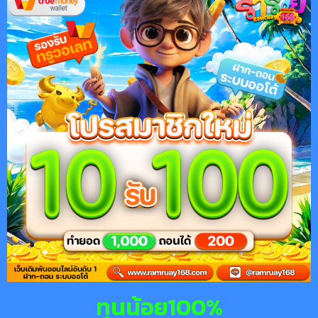
ทุนน้อย100%