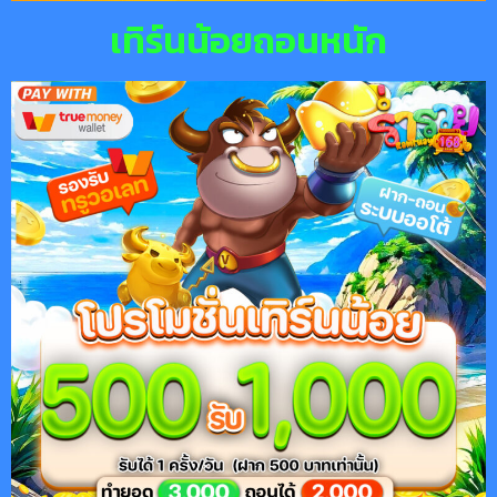
เทิร์นน้อยถอนหนัก