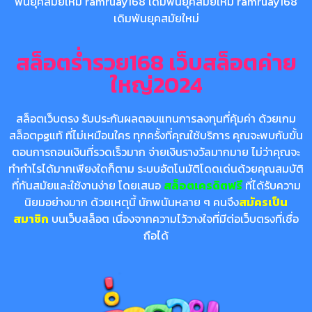
พันยุคสมัยใหม่ ramruay168 เดิมพันยุคสมัยใหม่ ramruay168
เดิมพันยุคสมัยใหม่
สล็อตร่ำรวย168 เว็บสล็อตค่าย
ใหญ่2024
สล็อตเว็บตรง รับประกันผลตอบแทนการลงทุนที่คุ้มค่า ด้วยเกม
สล็อตpgแท้ ที่ไม่เหมือนใคร ทุกครั้งที่คุณใช้บริการ คุณจะพบกับขั้น
ตอนการถอนเงินที่รวดเร็วมาก จ่ายเงินรางวัลมากมาย ไม่ว่าคุณจะ
ทำกำไรได้มากเพียงใดก็ตาม ระบบอัตโนมัติโดดเด่นด้วยคุณสมบัติ
ที่ทันสมัยและใช้งานง่าย โดยเสนอ
สล็อตเครดิตฟรี
ที่ได้รับความ
นิยมอย่างมาก ด้วยเหตุนี้ นักพนันหลาย ๆ คนจึง
สมัครเป็น
สมาชิก
บนเว็บสล็อต เนื่องจากความไว้วางใจที่มีต่อเว็บตรงที่เชื่อ
ถือได้