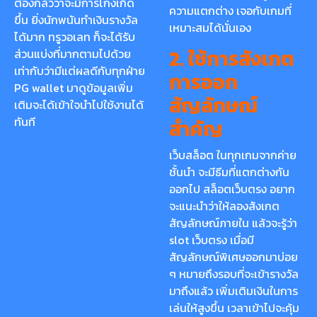
ต้องกลัวว่าจะมีการโกงเกิด
ความแตกต่าง เจอกับเกมที่
ขึ้น ยิ่งนักพนันทำเงินรางวัล
เหมาะสมได้นั่นเอง
ได้มาก ทรูวอเลท ก็จะได้รับ
2. ใช้การสังเกต
ส่วนแบ่งที่มากตามไปด้วย
เท่ากับว่ามีแต่ผลดีกับทุกฝ่าย
การออก
PG wallet มาดูข้อมูลเพิ่ม
สัญลักษณ์
เติมจะได้เข้าใจนำไปใช้งานได้
ทันที
สำคัญ
เว็บสล็อต ในทุกเกมจากค่าย
ชั้นนำ จะมีธีมที่แตกต่างกัน
ออกไป สล็อตเว็บตรง อยาก
จะแนะนำว่าให้ลองสังเกต
สัญลักษณ์ภายใน แล้วจะรู้ว่า
slot เว็บตรง เมื่อมี
สัญลักษณ์พิเศษออกมาบ่อย
ๆ หมายถึงรอบที่จะเข้ารางวัล
มาถึงแล้ว เพิ่มเติมเงินในการ
เล่นให้สูงขึ้น เวลาเข้าไปจะคุ้ม