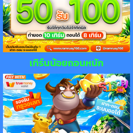
เทิร์นน้อยถอนหนัก