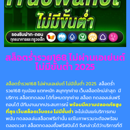
สล็อตรํ่ารวย168 ไม่ผ่านเอเย่นต์
ไม่มีขั้นต่ำ 2025
สล็อตรํ่ารวย168 ไม่ผ่านเอเย่นต์ ไม่มีขั้นต่ำ 2025
สล็อตรํ่า
รวย168 ทุนน้อย แตกหนัก สนุกทุกค่าย เว็บสล็อตใหม่ล่าสุด มี
บริการ สล็อตทดลอง ได้ทั้งหมดทุกค่าย สล็อต ทดลองเล่นฟรี
ถอนได้ มีทีมงานมากประสบการณ์
พร้อมมีความปลอดภัยสูง
ที่สุด เว็บสล็อตเว็บตรง ไม่มีขั้นต่ำ
จะไม่เน้นแค่บริการเกม
พนัน ทดลองเล่นสล็อตฟรีเท่านั้น แต่ในภาพรวมจะต้องพร้อม
ตลอดเวลา สล็อตทดลองซื้อฟรีสปินได้ จึงกล่าวได้ว่าบริการที่ดี