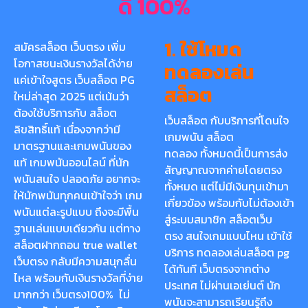
ดี 100%
1. ใช้โหมด
สมัครสล็อต เว็บตรง เพิ่ม
โอกาสชนะเงินรางวัลได้ง่าย
ทดลองเล่น
แค่เข้าใจสูตร เว็บสล็อต PG
สล็อต
ใหม่ล่าสุด 2025 แต่เน้นว่า
ต้องใช้บริการกับ สล็อต
เว็บสล็อต กับบริการที่โดนใจ
ลิขสิทธิ์แท้ เนื่องจากว่ามี
เกมพนัน สล็อต
มาตรฐานและเกมพนันของ
ทดลอง ทั้งหมดนี้เป็นการส่ง
แท้ เกมพนันออนไลน์ ที่นัก
สัญญาณจากค่ายโดยตรง
พนันสนใจ ปลอดภัย อยากจะ
ทั้งหมด แต่ไม่มีเงินทุนเข้ามา
ให้นักพนันทุกคนเข้าใจว่า เกม
เกี่ยวข้อง พร้อมกับไม่ต้องเข้า
พนันแต่ละรูปแบบ ถึงจะมีพื้น
สู่ระบบสมาชิก สล็อตเว็บ
ฐานเล่นแบบเดียวกัน แต่ทาง
ตรง สนใจเกมแบบไหน เข้าใช้
สล็อตฝากถอน true wallet
บริการ ทดลองเล่นสล็อต pg
เว็บตรง กลับมีความสนุกลื่น
ได้ทันที เว็บตรงจากต่าง
ไหล พร้อมกับเงินรางวัลที่ง่าย
ประเทศ ไม่ผ่านเอเย่นต์ นัก
มากกว่า เว็บตรง100% ไม่
พนันจะสามารถเรียนรู้ถึง