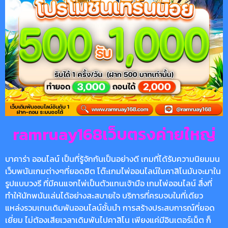
ramruay168เว็บตรงค่ายใหญ่
บาคาร่า ออนไลน์ เป็นที่รู้จักกันเป็นอย่างดี เกมที่ได้รับความนิยมมน
เว็บพนันเกมต่างๆที่ยอดฮิต โต๊ะเกมไพ่ออนไลน์ในคาสิโนมันจะมาใน
รูปแบบวงรี ที่มีคนแจกไพ่เป็นตัวแทนเจ้ามือ เกมไพ่ออนไลน์ สื่งที่
ทำให้นักพนันเล่นได้อย่างสะสบายใจ บริการที่ครบจบในที่เดียว
แหล่งรวมเกมเดิมพันออนไลน์ชั้นนำ การสร้างประสบการณ์ที่ยอด
เยี่ยม ไม่ต้องเสียเวลาเดิมพันไปคาสิโน เพียงแค่มีอินเตอร์เน็ต ก็