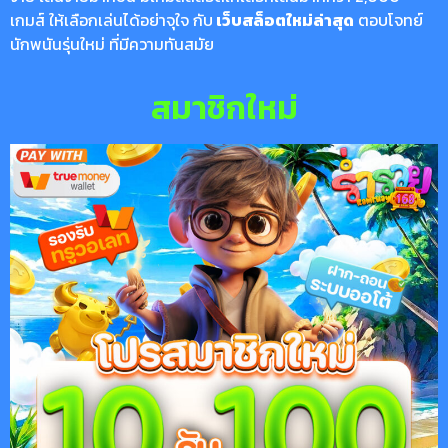
เกมส์ ให้เลือกเล่นได้อย่าจุใจ กับ
เว็บสล็อตใหม่ล่าสุด
ตอบโจทย์
นักพนันรุ่นใหม่ ที่มีความทันสมัย
สมาชิกใหม่