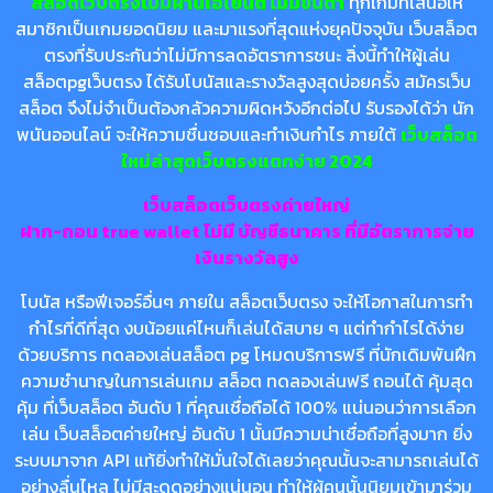
สล็อตเว็บตรงไม่มีผ่านเอเย่นต์ ไม่มีขั้นต่ำ
ทุกเกมที่เสนอให้
สมาชิกเป็นเกมยอดนิยม และมาแรงที่สุดแห่งยุคปัจจุบัน เว็บสล็อต
ตรงที่รับประกันว่าไม่มีการลดอัตราการชนะ สิ่งนี้ทำให้ผู้เล่น
สล็อตpgเว็บตรง ได้รับโบนัสและรางวัลสูงสุดบ่อยครั้ง สมัครเว็บ
สล็อต จึงไม่จำเป็นต้องกลัวความผิดหวังอีกต่อไป รับรองได้ว่า นัก
พนันออนไลน์ จะให้ความชื่นชอบและทำเงินกำไร ภายใต้
เว็บสล็อต
ใหม่ล่าสุดเว็บตรงแตกง่าย 2024
เว็บสล็อตเว็บตรงค่ายใหญ่
ฝาก-ถอน true wallet ไม่มี บัญชีธนาคาร ที่มีอัตราการจ่าย
เงินรางวัลสูง
โบนัส หรือฟีเจอร์อื่นๆ ภายใน สล็อตเว็บตรง จะให้โอกาสในการทำ
กำไรที่ดีที่สุด งบน้อยแค่ไหนก็เล่นได้สบาย ๆ แต่ทำกำไรได้ง่าย
ด้วยบริการ ทดลองเล่นสล็อต pg โหมดบริการฟรี ที่นักเดิมพันฝึก
ความชำนาญในการเล่นเกม สล็อต ทดลองเล่นฟรี ถอนได้ คุ้มสุด
คุ้ม ที่เว็บสล็อต อันดับ 1 ที่คุณเชื่อถือได้ 100% แน่นอนว่าการเลือก
เล่น เว็บสล็อตค่ายใหญ่ อันดับ 1 นั้นมีความน่าเชื่อถือที่สูงมาก ยิ่ง
ระบบมาจาก API แท้ยิ่งทำให้มั่นใจได้เลยว่าคุณนั้นจะสามารถเล่นได้
อย่างลื่นไหล ไม่มีสะดุดอย่างแน่นอน ทำให้ผู้คนนั้นนิยมเข้ามาร่วม