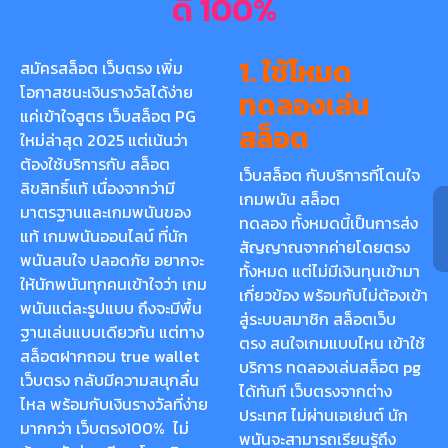
ดี 100%
1. ใช้โหมด
สมัครสล็อต เว็บตรง เพิ่ม
โอกาสชนะเงินรางวัลได้ง่าย
ทดลองเล่น
แค่เข้าใจสูตร เว็บสล็อต PG
สล็อต
ใหม่ล่าสุด 2025 แต่เน้นว่า
ต้องใช้บริการกับ สล็อต
เว็บสล็อต กับบริการที่โดนใจ
ลิขสิทธิ์แท้ เนื่องจากว่ามี
เกมพนัน สล็อต
มาตรฐานและเกมพนันของ
ทดลอง ทั้งหมดนี้เป็นการส่ง
แท้ เกมพนันออนไลน์ ที่นัก
สัญญาณจากค่ายโดยตรง
พนันสนใจ ปลอดภัย อยากจะ
ทั้งหมด แต่ไม่มีเงินทุนเข้ามา
ให้นักพนันทุกคนเข้าใจว่า เกม
เกี่ยวข้อง พร้อมกับไม่ต้องเข้า
พนันแต่ละรูปแบบ ถึงจะมีพื้น
สู่ระบบสมาชิก สล็อตเว็บ
ฐานเล่นแบบเดียวกัน แต่ทาง
ตรง สนใจเกมแบบไหน เข้าใช้
สล็อตฝากถอน true wallet
บริการ ทดลองเล่นสล็อต pg
เว็บตรง กลับมีความสนุกลื่น
ได้ทันที เว็บตรงจากต่าง
ไหล พร้อมกับเงินรางวัลที่ง่าย
ประเทศ ไม่ผ่านเอเย่นต์ นัก
มากกว่า เว็บตรง100% ไม่
พนันจะสามารถเรียนรู้ถึง