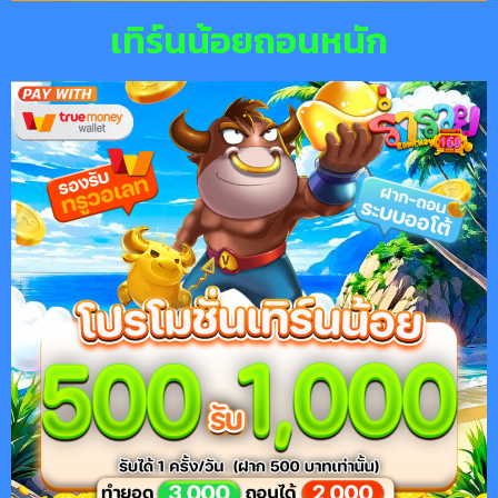
เทิร์นน้อยถอนหนัก