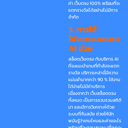
ค่า เว็บตรง 100% พร้อมที่จะ
แตกรางวัลได้อย่างไม่มีการ
จำกัด
3. การใช้
โปรแกรมสแกน
AI ช่วย
สล็อตเว็บตรง กับบริการ AI
ที่จะแนะนำเกมที่กำลังจะแตก
รางวัล บริการเหล่านี้มีความ
แม่นยำมากกว่า 90 % ใช้งาน
ได้ง่ายไม่มีค่าบริการ
เนื่องจากว่า เว็บสล็อตตรง
ทั้งหมด เป็นการรวบรวมสถิติ
มา และมีการวิเคราะห์ด้วย
ระบบที่ทันสมัย ช่วยให้นัก
พนันรู้ว่าเกมไหนและค่ายอะไร
พร้อมที่จะตอบสนอง เชื่อเถอะ