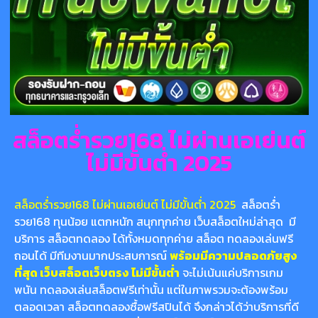
สล็อตรํ่ารวย168 ไม่ผ่านเอเย่นต์
ไม่มีขั้นต่ำ 2025
สล็อตรํ่ารวย168 ไม่ผ่านเอเย่นต์ ไม่มีขั้นต่ำ 2025
สล็อตรํ่า
รวย168 ทุนน้อย แตกหนัก สนุกทุกค่าย เว็บสล็อตใหม่ล่าสุด มี
บริการ สล็อตทดลอง ได้ทั้งหมดทุกค่าย สล็อต ทดลองเล่นฟรี
ถอนได้ มีทีมงานมากประสบการณ์
พร้อมมีความปลอดภัยสูง
ที่สุด เว็บสล็อตเว็บตรง ไม่มีขั้นต่ำ
จะไม่เน้นแค่บริการเกม
พนัน ทดลองเล่นสล็อตฟรีเท่านั้น แต่ในภาพรวมจะต้องพร้อม
ตลอดเวลา สล็อตทดลองซื้อฟรีสปินได้ จึงกล่าวได้ว่าบริการที่ดี