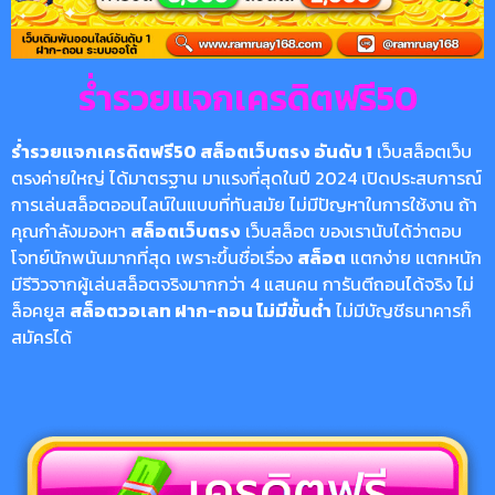
ร่ำรวยแจกเครดิตฟรี50
ร่ำรวยแจกเครดิตฟรี50 สล็อตเว็บตรง อันดับ 1
เว็บสล็อตเว็บ
ตรงค่ายใหญ่ ได้มาตรฐาน มาแรงที่สุดในปี 2024 เปิดประสบการณ์
การเล่นสล็อตออนไลน์ในแบบที่ทันสมัย ไม่มีปัญหาในการใช้งาน ถ้า
คุณกำลังมองหา
สล็อตเว็บตรง
เว็บสล็อต ของเรานับได้ว่าตอบ
โจทย์นักพนันมากที่สุด เพราะขึ้นชื่อเรื่อง
สล็อต
แตกง่าย แตกหนัก
มีรีวิวจากผู้เล่นสล็อตจริงมากกว่า 4 แสนคน การันตีถอนได้จริง ไม่
ล็อคยูส
สล็อตวอเลท ฝาก-ถอน ไม่มีขั้นต่ำ
ไม่มีบัญชีธนาคารก็
สมัครได้