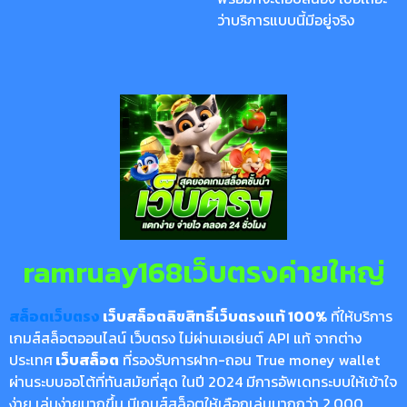
ว่าบริการแบบนี้มีอยู่จริง
ramruay168เว็บตรงค่ายใหญ่
สล็อตเว็บตรง
เว็บสล็อตลิขสิทธิ์เว็บตรงแท้ 100%
ที่ให้บริการ
เกมส์สล็อตออนไลน์ เว็บตรง ไม่ผ่านเอเย่นต์ API แท้ จากต่าง
ประเทศ
เว็บสล็อต
ที่รองรับการฝาก-ถอน True money wallet
ผ่านระบบออโต้ที่ทันสมัยที่สุด ในปี 2024 มีการอัพเดทระบบให้เข้าใจ
ง่าย เล่นง่ายมากขึ้น มีเกมส์สล็อตให้เลือกเล่นมากกว่า 2,000