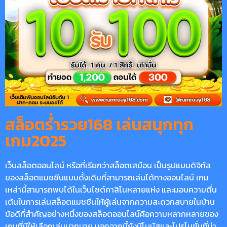
สล็อตร่ำรวย168 เล่นสนุกทุก
เกม2025
เว็บสล็อตออนไลน์ หรือที่เรียกว่าสล็อตเสมือน เป็นรูปแบบดิจิทัล
ของสล็อตแมชชีนแบบดั้งเดิมที่สามารถเล่นได้ทางออนไลน์ เกม
เหล่านี้สามารถพบได้ในเว็บไซต์คาสิโนหลายแห่ง และมอบความตื่น
เต้นในการเล่นสล็อตแมชชีนให้ผู้เล่นจากความสะดวกสบายในบ้าน
ข้อดีที่สำคัญอย่างหนึ่งของสล็อตออนไลน์คือความหลากหลายของ
เกมที่มีให้เลือกเล่นมากมาย นอกจากนี้ยังมีโบนัสและโปรโมชั่นที่น่า