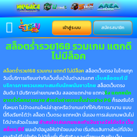
เข้าสู่ระบบ
สมัครสมาชิก
สล็อตรํ่ารวย168 รวมเกม แตกดี
ไม่มีล็อค
สล็อตรํ่ารวย168 รวมเกม แตกดี ไม่มีล็อค
สล็อตเว็บตรง ในไทยทุก
วันนี้บริการเทียบเท่ากับเว็บชั้นนำในต่างประเทศ
เว็บสล็อตแท้ มี
บริการภาพรวมเหมาะสมกับนักพนันชาวไทย
สล็อตเว็บตรง
อันดับ 1 มีบริการค่ายเกมพนัน สลอตแตกง่าย แตกจ
ริง แตกหนัก
จากทั่วโลกมากมาย สำหรับค่ายเกมชั้นนำอย่าง PG
ก็รองรับได้
ทั้งหมด ไม่ว่าจะเกมใหม่ล่าสุดหรือว่าเกมเก่าที่ให้บริการมานาน แบบ
นี้ถึงเรียกได้ว่า สล็อต เว็บตรง แตกหนัก นั่นเอง การเล่นเกมพนันไม่
ได้น่ากลัวอะไรเลย
ถ้าสนใจเล่นเกมและทำเงินรางวัลได้จริง เว็บ
สล็อต พีจี
แนะนำข้อมูลให้เข้าใจแบบง่าย เริ่มต้นเส้นทางใหม่ที่มีเงิน
รางวัลได้ไม่จำกัด ไม่มีขั้นต่ำ ที่แท้จริง และเมื่อชนะเดิมพัน เว็บ