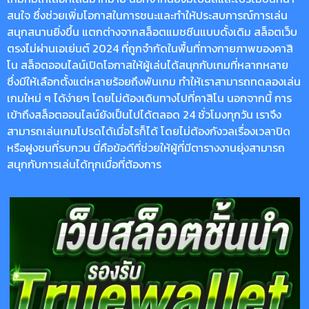
สนใจ ซึ่งช่วยเพิ่มโอกาสในการชนะและทำให้ประสบการณ์การเล่น
สนุกสนานยิ่งขึ้น แตกต่างจากสล็อตแมชชีนแบบดั้งเดิม สล็อตเว็บ
ตรงไม่ผ่านเอเย่นต์ 2024 ที่ถูกจำกัดในพื้นที่ทางกายภาพของคาสิ
โน สล็อตออนไลน์เปิดโอกาสให้ผู้เล่นได้สนุกกับเกมที่หลากหลาย
ซึ่งมีให้เลือกตั้งแต่หลายร้อยถึงพันเกม ทำให้เราสามารถทดลองเล่น
เกมใหม่ ๆ ได้ง่ายๆ โดยไม่ต้องเดินทางไปที่คาสิโน นอกจากนี้ การ
เข้าถึงสล็อตออนไลน์ยังเป็นไปได้ตลอด 24 ชั่วโมงทุกวัน เราจึง
สามารถเล่นเกมโปรดได้เมื่อไรก็ได้ โดยไม่ต้องกังวลเรื่องเวลาปิด
หรือฝูงชนที่รบกวน นี่คือข้อดีที่ช่วยให้ผู้ที่มีตารางงานยุ่งสามารถ
สนุกกับการเล่นได้ทุกเมื่อที่ต้องการ