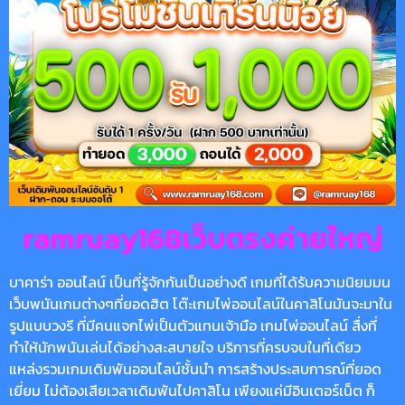
ramruay168เว็บตรงค่ายใหญ่
บาคาร่า ออนไลน์ เป็นที่รู้จักกันเป็นอย่างดี เกมที่ได้รับความนิยมมน
เว็บพนันเกมต่างๆที่ยอดฮิต โต๊ะเกมไพ่ออนไลน์ในคาสิโนมันจะมาใน
รูปแบบวงรี ที่มีคนแจกไพ่เป็นตัวแทนเจ้ามือ เกมไพ่ออนไลน์ สื่งที่
ทำให้นักพนันเล่นได้อย่างสะสบายใจ บริการที่ครบจบในที่เดียว
แหล่งรวมเกมเดิมพันออนไลน์ชั้นนำ การสร้างประสบการณ์ที่ยอด
เยี่ยม ไม่ต้องเสียเวลาเดิมพันไปคาสิโน เพียงแค่มีอินเตอร์เน็ต ก็