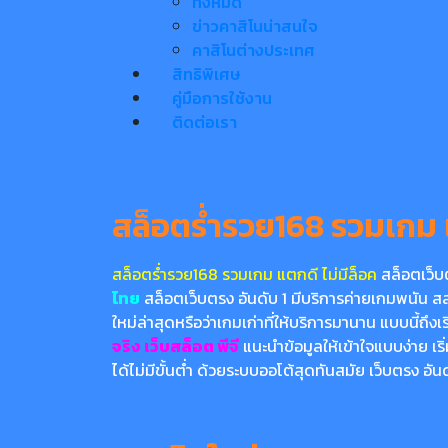
ทั้งหมด
ข่าวคาสิโนน่าสนใจ
คาสิโนต่างประเทศ
สิทธิพิเศษ
คู่มือการใช้งาน
ติดต่อเรา
สล็อตรํ่ารวย168 รวมเกม 
สล็อตรํ่ารวย168 รวมเกม แตกดี ไม่มีล็อค
สล็อตเว็บต
ไทย
สล็อตเว็บตรง อันดับ 1 มีบริการค่ายเกมพนัน
ใหม่ล่าสุดหรือว่าเกมเก่าที่ให้บริการมานาน แบบนี้ถึ
จริง เว็บสล็อต พีจี
แนะนำข้อมูลให้เข้าใจแบบง่าย เริ่
ได้ไม่มีขั้นต่ำ ด้วยระบบออโต้สุดทันสมัย เว็บตรง อัน