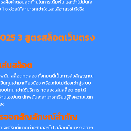
ว็บตรงคือคำตอบสุดท้ายในการเดิมพัน และถ้าไม่มั่นใจ
1 จะช่วยให้สามารถเข้าใจและเลือกสรรได้จริง
2025 3 สูตรสล็อตเว็บตรง
เล่นสล็อต
เกมพนัน สล็อตทดลอง ทั้งหมดนี้เป็นการส่งสัญญาณ
ินทุนเข้ามาเกี่ยวข้อง พร้อมกับไม่ต้องเข้าสู่ระบบ
บบไหน เข้าใช้บริการ ทดลองเล่นสล็อต pg ได้
ผ่านเอเย่นต์ นักพนันจะสามารถเรียนรู้ถึงความแตก
เอง
การออกสัญลักษณ์สำคัญ
นำ จะมีธีมที่แตกต่างกันออกไป สล็อตเว็บตรง อยาก