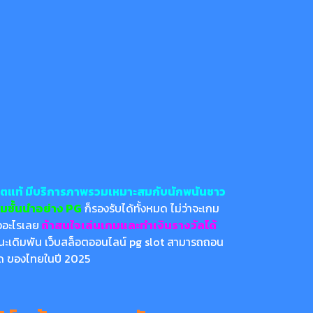
อตแท้ มีบริการภาพรวมเหมาะสมกับนักพนันชาว
มชั้นนำอย่าง PG
ก็รองรับได้ทั้งหมด ไม่ว่าจะเกม
ัวอะไรเลย
ถ้าสนใจเล่นเกมและทำเงินรางวัลได้
เมื่อชนะเดิมพัน เว็บสล็อตออนไลน์ pg slot สามารถถอน
่สุด ของไทยในปี 2025