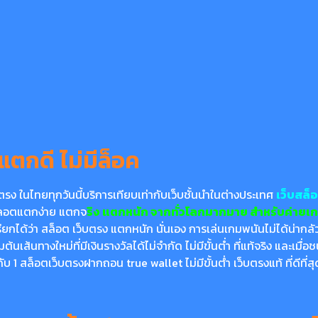
แตกดี ไม่มีล็อค
รง ในไทยทุกวันนี้บริการเทียบเท่ากับเว็บชั้นนำในต่างประเทศ
เว็บสล็
 สลอตแตกง่าย แตกจ
ริง แตกหนัก จากทั่วโลกมากมาย สำหรับค่ายเก
งเรียกได้ว่า สล็อต เว็บตรง แตกหนัก นั่นเอง การเล่นเกมพนันไม่ได้น่ากล
มต้นเส้นทางใหม่ที่มีเงินรางวัลได้ไม่จำกัด ไม่มีขั้นต่ำ ที่แท้จริง และ
ดับ 1 สล็อตเว็บตรงฝากถอน true wallet ไม่มีขั้นต่ํา เว็บตรงแท้ ที่ดีที