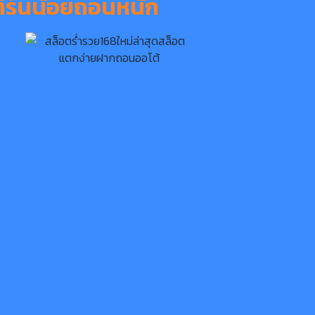
ทิร์นน้อยถอนหนัก