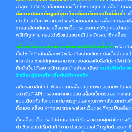
ล่าสุด มีบริการ สล็อตทดลอง ได้ทั้งหมดทุกค่าย สล็อต ทด
มีความปลอดภัยสูงที่สุด เว็บสล็อตเว็บตรง ไม่มีขั้นต่ำ
จะไ
เท่านั้น แต่ในภาพรวมจะต้องพร้อมตลอดเวลา สล็อตทดลองซื้อฟรี
รายละเอียดนั่นเอง สล็อตpgเว็บตรง อยากจะให้ทุกคนเข้าใจว
ฟรีได้ทุกค่าย ถอนได้จริงแน่นอน แม้ไม่ สมัครสมาชิกสล็อต
สล็อตเว็บตรง ฝากถอน true wallet ไม่มีขั้น ต่ํา
พร้อมที่
เว็บไซต์หนี เล่นสล็อตฟรี พร้อมที่จะจ่ายเงินรางวัลเต็มจำนวน
แตก ง่าย ช่วยให้ทุกคนสามารถตอบสนองกับสิ่งที่มุ่งหวังได้ ใค
ที่หน้าเว็บได้เลย จะมีการแนะนำอย่างละเอียด
รวมไปถึงมีภาพป
ว่าเรียนรู้ก่อนที่จะเริ่มต้นใช้งานจริง
สมัครสมาชิกใหม่ เพื่อเล่นเกมสล็อตคุณภาพของเกมพนันออนไล
จะการันตี API ตรงจากค่ายแน่นอน สล็อตเว็บตรง อยากจะแนะนำ
แบบเดียวกันทั้งหมด แต่มาตรฐานและคุณภาพกลับแตกต่างกั
ทั้งหมด สล็อต ฝากถอน true wallet เว็บตรง ที่คุณ ปั่นสล็อต ไ
เว็บสล็อต เว็บตรง ไม่ผ่านเอเย่นต์ รับรองความคุ้มค่าในการเดิ
ต่ำ ซึ่งถอนได้เริ่มต้นที่ 1 บาท ด้วยระบบออโต้ ทรูมันนี่ วอเลท 