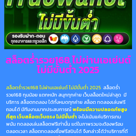
สล็อตรํ่ารวย168 ไม่ผ่านเอเย่นต์
ไม่มีขั้นต่ำ 2025
สล็อตรํ่ารวย168 ไม่ผ่านเอเย่นต์ ไม่มีขั้นต่ำ 2025
สล็อตรํ่า
รวย168 ทุนน้อย แตกหนัก สนุกทุกค่าย เว็บสล็อตใหม่ล่าสุด มี
บริการ สล็อตทดลอง ได้ทั้งหมดทุกค่าย สล็อต ทดลองเล่นฟรี
ถอนได้ มีทีมงานมากประสบการณ์
พร้อมมีความปลอดภัยสูง
ที่สุด เว็บสล็อตเว็บตรง ไม่มีขั้นต่ำ
จะไม่เน้นแค่บริการเกม
พนัน ทดลองเล่นสล็อตฟรีเท่านั้น แต่ในภาพรวมจะต้องพร้อม
ตลอดเวลา สล็อตทดลองซื้อฟรีสปินได้ จึงกล่าวได้ว่าบริการที่ดี