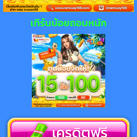
เทิร์นน้อยถอนหนัก