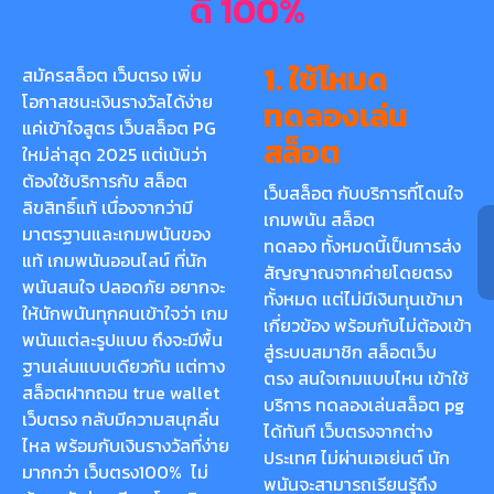
ดี 100%
1. ใช้โหมด
สมัครสล็อต เว็บตรง เพิ่ม
โอกาสชนะเงินรางวัลได้ง่าย
ทดลองเล่น
แค่เข้าใจสูตร เว็บสล็อต PG
สล็อต
ใหม่ล่าสุด 2025 แต่เน้นว่า
ต้องใช้บริการกับ สล็อต
เว็บสล็อต กับบริการที่โดนใจ
ลิขสิทธิ์แท้ เนื่องจากว่ามี
เกมพนัน สล็อต
มาตรฐานและเกมพนันของ
ทดลอง ทั้งหมดนี้เป็นการส่ง
แท้ เกมพนันออนไลน์ ที่นัก
สัญญาณจากค่ายโดยตรง
พนันสนใจ ปลอดภัย อยากจะ
ทั้งหมด แต่ไม่มีเงินทุนเข้ามา
ให้นักพนันทุกคนเข้าใจว่า เกม
เกี่ยวข้อง พร้อมกับไม่ต้องเข้า
พนันแต่ละรูปแบบ ถึงจะมีพื้น
สู่ระบบสมาชิก สล็อตเว็บ
ฐานเล่นแบบเดียวกัน แต่ทาง
ตรง สนใจเกมแบบไหน เข้าใช้
สล็อตฝากถอน true wallet
บริการ ทดลองเล่นสล็อต pg
เว็บตรง กลับมีความสนุกลื่น
ได้ทันที เว็บตรงจากต่าง
ไหล พร้อมกับเงินรางวัลที่ง่าย
ประเทศ ไม่ผ่านเอเย่นต์ นัก
มากกว่า เว็บตรง100% ไม่
พนันจะสามารถเรียนรู้ถึง