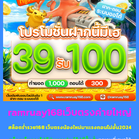
ramruay168เว็บตรงค่ายใหญ่
สล็อตร่ำรวย168 เว็บตรงน้องใหม่มาเเรงถอนไม่อั้น2024