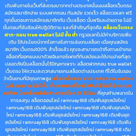
เดิมพันภายในเว็บที่ส่งตรงมาจากต่างประเทศนั้นเอง
สล็อตเว็บตรง
สมัครสมาชิกง่าย ระบบฝากถอน ทันสมัย รวดเร็ว สล็อตวอเลท ฟรี
ทุกขั้นตอน
การสมัครสมาชิกกับ เว็บสล็อต นั้นฟรีและง่ายดาย ไม่มี
ขั้นตอนที่ซับซ้อนให้ปฏิบัติตาม และที่สำคัญที่สุดคือ
สล็อตเว็บตรง
ฝาก-ถอน true wallet ไม่มี ขั้น ต่ํา
ทรูวอเลทไม่มีค่าบริการเพิ่ม
เติม ใช้ประโยชน์จากโอกาสในการเล่นเกมสล็อต เมื่อคุณสมัคร
สมาชิก เว็บตรง100% สำเร็จแล้ว คุณจะสามารถเข้าถึงทางเข้าเกม
สล็อตที่ออกแบบมาด้วยอินเทอร์เฟซที่ทันสมัยและใช้งานง่ายที่สุด
ปลอดภัย
ปั่นสล็อตนั้นไร้ปัญหาเพราะ สล็อตฝากถอน true wallet
เว็บตรง ให้ความสะดวกสบายเกมสล็อตต่างประเทศ ที่ได้ใบรับรอง
ว่าเป็นเกมที่มีคุณภาพสูง
สล็อตเว็บตรง ฝาก-ถอน true wallet
ไม่มี ธนาคาร ไม่มี ขั้น ต่ํา สามารถซื้อฟรีสปินได้ ไม่มีเด้ง ระบบ
เสถียร ปั่นสล็อต ได้อย่างต่อเนื่อง 24 ชั่วโมง
ที่คุณห้ามพลาดใน
การลงทุน สล็อตออนไลน์ ramruay168 เดิมพันยุคสมัยใหม่
ramruay168 เดิมพันยุคสมัยใหม่ ramruay168 เดิมพันยุคสมัย
ใหม่ ramruay168 เดิมพันยุคสมัยใหม่ ramruay168 เดิมพันยุค
สมัยใหม่ ramruay168 เดิมพันยุคสมัยใหม่ ramruay168 เดิมพัน
ยุคสมัยใหม่ ramruay168 เดิมพันยุคสมัยใหม่ ramruay168 เดิม