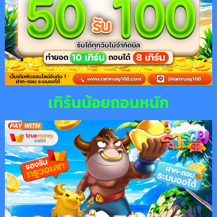
เทิร์นน้อยถอนหนัก