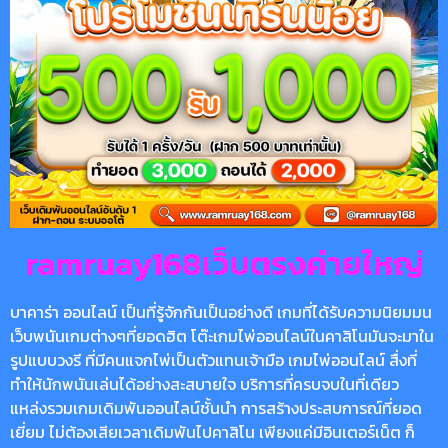
ramruay168เว็บตรงค่ายใหญ่
บาคาร่า ออนไลน์ เป็นที่รู้จักกันเป็นอย่างดี เกมที่ได้รับความนิยมมน
เว็บพนันเกมต่างๆที่ยอดฮิต โต๊ะเกมไพ่ออนไลน์ในคาสิโนมันจะมาใน
รูปแบบวงรี ที่มีคนแจกไพ่เป็นตัวแทนเจ้ามือ เกมไพ่ออนไลน์ สื่งที่
ทำให้นักพนันเล่นได้อย่างสะสบายใจ บริการที่ครบจบในที่เดียว
แหล่งรวมเกมเดิมพันออนไลน์ชั้นนำ การสร้างประสบการณ์ที่ยอด
เยี่ยม ไม่ต้องเสียเวลาเดิมพันไปคาสิโน เพียงแค่มีอินเตอร์เน็ต ก็