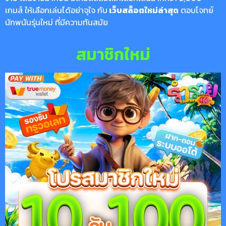
เกมส์ ให้เลือกเล่นได้อย่าจุใจ กับ
เว็บสล็อตใหม่ล่าสุด
ตอบโจทย์
นักพนันรุ่นใหม่ ที่มีความทันสมัย
สมาชิกใหม่