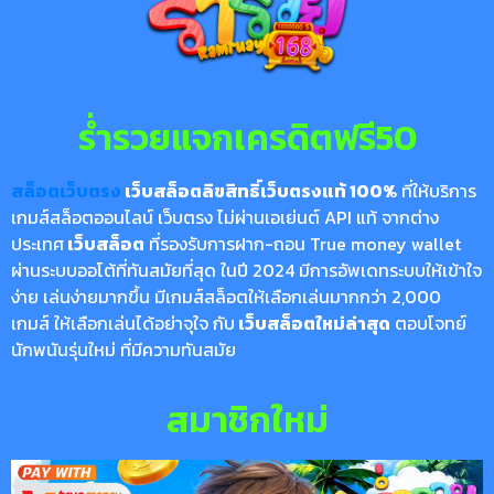
ร่ำรวยแจกเครดิตฟรี50
สล็อตเว็บตรง
เว็บสล็อตลิขสิทธิ์เว็บตรงแท้ 100%
ที่ให้บริการ
เกมส์สล็อตออนไลน์ เว็บตรง ไม่ผ่านเอเย่นต์ API แท้ จากต่าง
ประเทศ
เว็บสล็อต
ที่รองรับการฝาก-ถอน True money wallet
ผ่านระบบออโต้ที่ทันสมัยที่สุด ในปี 2024 มีการอัพเดทระบบให้เข้าใจ
ง่าย เล่นง่ายมากขึ้น มีเกมส์สล็อตให้เลือกเล่นมากกว่า 2,000
เกมส์ ให้เลือกเล่นได้อย่าจุใจ กับ
เว็บสล็อตใหม่ล่าสุด
ตอบโจทย์
นักพนันรุ่นใหม่ ที่มีความทันสมัย
สมาชิกใหม่