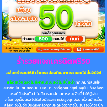
ร่ำรวยแจกเครดิตฟรี50
สล็อตร่ำรวย168 เว็บตรงน้องใหม่มาเเรงถอนไม่อั้น2024
สล็อตเว็บตรงไม่มีผ่านเอเย่นต์ ไม่มีขั้นต่ำ
ทุกเกมที่เสนอให้
สมาชิกเป็นเกมยอดนิยม และมาแรงที่สุดแห่งยุคปัจจุบัน เว็บสล็อต
ตรงที่รับประกันว่าไม่มีการลดอัตราการชนะ สิ่งนี้ทำให้ผู้เล่น
สล็อตpgเว็บตรง ได้รับโบนัสและรางวัลสูงสุดบ่อยครั้ง สมัครเว็บ
สล็อต จึงไม่จำเป็นต้องกลัวความผิดหวังอีกต่อไป รับรองได้ว่า นัก