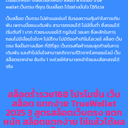
wallet เว็บตรง ที่คุณ ปั่นสล็อต ได้อย่างมั่นใจ ไร้กังวล
เว็บสล็อต เว็บตรง ไม่ผ่านเอเย่นต์ รับรองความคุ้มค่าในการเดิม
พัน เพราะเมื่อชนะเดิมพัน สามารถถอนได้ ไม่มีขั้นต่ำ ซึ่งถอนได้
เริ่มต้นที่ 1 บาท ด้วยระบบออโต้ ทรูมันนี่ วอเลท ซึ่งหลักในการ
ถอนไม่มีเงื่อนไขใดๆ ไม่มีโกง ไม่มีต้องทำเทิร์นโอเวอร์ สล็อต เว็บ
ตรง จึงเป็นทางเลือก ที่ดีที่สุด เว็บตรงคือคำตอบสุดท้ายในการ
เดิมพัน และถ้าไม่มั่นใจสามารถติดตามรีวิวจากโลกออนไลน์ เว็บ
สล็อตแตกง่าย อันดับ 1 จะช่วยให้สามารถเข้าใจและเลือกสรรได้
จริง
สล็อตรํ่ารวย168 โปรโมชั่น เว็บ
สล็อต แตกง่าย TrueWallet
2025 3 สูตรสล็อตเว็บตรง แตก
หนัก สล็อตแตกง่าย ใช้แล้วได้ผล