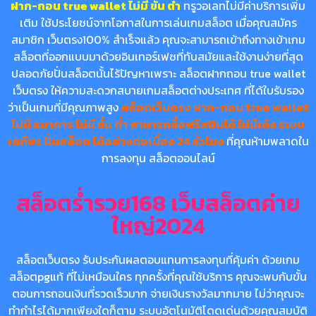
ฝาก-ถอน true wallet ไม่มี ขั้น ต่ํา
ทรูวอเลทไม่มีค่าบริการเพิ่ม
เติม ใช้ประโยชน์จากโอกาสในการเล่นเกมสล็อต เมื่อคุณสมัคร
สมาชิก เว็บตรง100% สำเร็จแล้ว คุณจะสามารถเข้าถึงทางเข้าเกม
สล็อตที่ออกแบบมาด้วยอินเทอร์เฟซที่ทันสมัยและใช้งานง่ายที่สุด
ปลอดภัย
ปั่นสล็อตนั้นไร้ปัญหาเพราะ สล็อตฝากถอน true wallet
เว็บตรง ให้ความสะดวกสบายเกมสล็อตต่างประเทศ ที่ได้ใบรับรอง
ว่าเป็นเกมที่มีคุณภาพสูง
สล็อตเว็บตรง ฝาก-ถอน true wallet
ไม่มี ธนาคาร ไม่มี ขั้น ต่ํา สามารถซื้อฟรีสปินได้ ไม่มีเด้ง ระบบ
เสถียร ปั่นสล็อต ได้อย่างต่อเนื่อง 24 ชั่วโมง
ที่คุณห้ามพลาดใน
การลงทุน สล็อตออนไลน์
สล็อตร่ำรวย168 เว็บสล็อตค่าย
ใหญ่2024
สล็อตเว็บตรง รับประกันผลตอบแทนการลงทุนที่คุ้มค่า ด้วยเกม
สล็อตpgแท้ ที่ไม่เหมือนใคร ทุกครั้งที่คุณใช้บริการ คุณจะพบกับขั้น
ตอนการถอนเงินที่รวดเร็วมาก จ่ายเงินรางวัลมากมาย ไม่ว่าคุณจะ
ทำกำไรได้มากเพียงใดก็ตาม ระบบอัตโนมัติโดดเด่นด้วยคุณสมบัติ