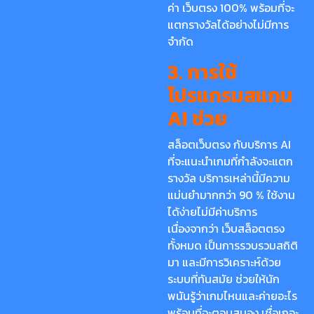
ค่า เว็บตรง 100% พร้อมที่จะ
แตกรางวัลได้อย่างไม่มีการ
จำกัด
3. การใช้
โปรแกรมสแกน
AI ช่วย
สล็อตเว็บตรง กับบริการ AI
ที่จะแนะนำเกมที่กำลังจะแตก
รางวัล บริการเหล่านี้มีความ
แม่นยำมากกว่า 90 % ใช้งาน
ได้ง่ายไม่มีค่าบริการ
เนื่องจากว่า เว็บสล็อตตรง
ทั้งหมด เป็นการรวบรวมสถิติ
มา และมีการวิเคราะห์ด้วย
ระบบที่ทันสมัย ช่วยให้นัก
พนันรู้ว่าเกมไหนและค่ายอะไร
พร้อมที่จะตอบสนอง เชื่อเถอะ