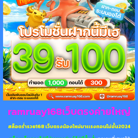
ramruay168เว็บตรงค่ายใหญ่
สล็อตร่ำรวย168 เว็บตรงน้องใหม่มาเเรงถอนไม่อั้น2024