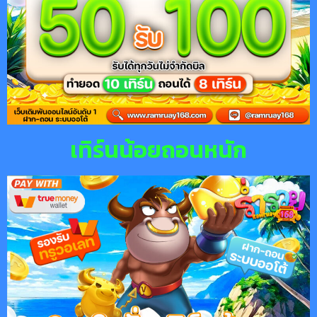
OT
เทิร์นน้อยถอนหนัก