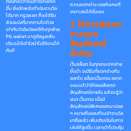
ต้องกลัวว่าจะมีการโกงเกิด
ความแตกต่าง เจอกับเกมที่
ขึ้น ยิ่งนักพนันทำเงินรางวัล
เหมาะสมได้นั่นเอง
ได้มาก ทรูวอเลท ก็จะได้รับ
2. ใช้การสังเกต
ส่วนแบ่งที่มากตามไปด้วย
เท่ากับว่ามีแต่ผลดีกับทุกฝ่าย
การออก
PG wallet มาดูข้อมูลเพิ่ม
สัญลักษณ์
เติมจะได้เข้าใจนำไปใช้งานได้
ทันที
สำคัญ
เว็บสล็อต ในทุกเกมจากค่าย
ชั้นนำ จะมีธีมที่แตกต่างกัน
ออกไป สล็อตเว็บตรง อยาก
จะแนะนำว่าให้ลองสังเกต
สัญลักษณ์ภายใน แล้วจะรู้ว่า
slot เว็บตรง เมื่อมี
สัญลักษณ์พิเศษออกมาบ่อย
ๆ หมายถึงรอบที่จะเข้ารางวัล
มาถึงแล้ว เพิ่มเติมเงินในการ
เล่นให้สูงขึ้น เวลาเข้าไปจะคุ้ม