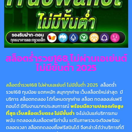
สล็อตรํ่ารวย168 ไม่ผ่านเอเย่นต์
ไม่มีขั้นต่ำ 2025
สล็อตรํ่ารวย168 ไม่ผ่านเอเย่นต์ ไม่มีขั้นต่ำ 2025
สล็อตรํ่า
รวย168 ทุนน้อย แตกหนัก สนุกทุกค่าย เว็บสล็อตใหม่ล่าสุด มี
บริการ สล็อตทดลอง ได้ทั้งหมดทุกค่าย สล็อต ทดลองเล่นฟรี
ถอนได้ มีทีมงานมากประสบการณ์
พร้อมมีความปลอดภัยสูง
ที่สุด เว็บสล็อตเว็บตรง ไม่มีขั้นต่ำ
จะไม่เน้นแค่บริการเกม
พนัน ทดลองเล่นสล็อตฟรีเท่านั้น แต่ในภาพรวมจะต้องพร้อม
ตลอดเวลา สล็อตทดลองซื้อฟรีสปินได้ จึงกล่าวได้ว่าบริการที่ดี