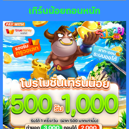
เทิร์นน้อยถอนหนัก