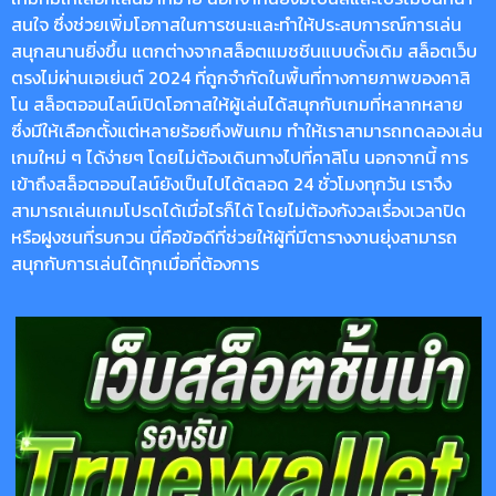
สนใจ ซึ่งช่วยเพิ่มโอกาสในการชนะและทำให้ประสบการณ์การเล่น
สนุกสนานยิ่งขึ้น แตกต่างจากสล็อตแมชชีนแบบดั้งเดิม สล็อตเว็บ
ตรงไม่ผ่านเอเย่นต์ 2024 ที่ถูกจำกัดในพื้นที่ทางกายภาพของคาสิ
โน สล็อตออนไลน์เปิดโอกาสให้ผู้เล่นได้สนุกกับเกมที่หลากหลาย
ซึ่งมีให้เลือกตั้งแต่หลายร้อยถึงพันเกม ทำให้เราสามารถทดลองเล่น
เกมใหม่ ๆ ได้ง่ายๆ โดยไม่ต้องเดินทางไปที่คาสิโน นอกจากนี้ การ
เข้าถึงสล็อตออนไลน์ยังเป็นไปได้ตลอด 24 ชั่วโมงทุกวัน เราจึง
สามารถเล่นเกมโปรดได้เมื่อไรก็ได้ โดยไม่ต้องกังวลเรื่องเวลาปิด
หรือฝูงชนที่รบกวน นี่คือข้อดีที่ช่วยให้ผู้ที่มีตารางงานยุ่งสามารถ
สนุกกับการเล่นได้ทุกเมื่อที่ต้องการ