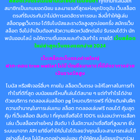
สล็อตเว็บตรงไม่มีผ่านเอเย่นต์ ไม่มีขั้นต่ำ
ทุกเกมที่เสนอให้
สมาชิกเป็นเกมยอดนิยม และมาแรงที่สุดแห่งยุคปัจจุบัน เว็บสล็อต
ตรงที่รับประกันว่าไม่มีการลดอัตราการชนะ สิ่งนี้ทำให้ผู้เล่น
สล็อตpgเว็บตรง ได้รับโบนัสและรางวัลสูงสุดบ่อยครั้ง สมัครเว็บ
สล็อต จึงไม่จำเป็นต้องกลัวความผิดหวังอีกต่อไป รับรองได้ว่า นัก
พนันออนไลน์ จะให้ความชื่นชอบและทำเงินกำไร ภายใต้
เว็บสล็อต
ใหม่ล่าสุดเว็บตรงแตกง่าย 2024
เว็บสล็อตเว็บตรงค่ายใหญ่
ฝาก-ถอน true wallet ไม่มี บัญชีธนาคาร ที่มีอัตราการจ่าย
เงินรางวัลสูง
โบนัส หรือฟีเจอร์อื่นๆ ภายใน สล็อตเว็บตรง จะให้โอกาสในการทำ
กำไรที่ดีที่สุด งบน้อยแค่ไหนก็เล่นได้สบาย ๆ แต่ทำกำไรได้ง่าย
ด้วยบริการ ทดลองเล่นสล็อต pg โหมดบริการฟรี ที่นักเดิมพันฝึก
ความชำนาญในการเล่นเกม สล็อต ทดลองเล่นฟรี ถอนได้ คุ้มสุด
คุ้ม ที่เว็บสล็อต อันดับ 1 ที่คุณเชื่อถือได้ 100% แน่นอนว่าการเลือก
เล่น เว็บสล็อตค่ายใหญ่ อันดับ 1 นั้นมีความน่าเชื่อถือที่สูงมาก ยิ่ง
ระบบมาจาก API แท้ยิ่งทำให้มั่นใจได้เลยว่าคุณนั้นจะสามารถเล่นได้
อย่างลื่นไหล ไม่มีสะดุดอย่างแน่นอน ทำให้ผู้คนนั้นนิยมเข้ามาร่วม