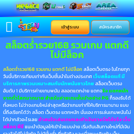
เข้าสู่ระบบ
สมัครสมาชิก
สล็อตรํ่ารวย168 รวมเกม แตกดี
ไม่มีล็อค
สล็อตรํ่ารวย168 รวมเกม แตกดี ไม่มีล็อค
สล็อตเว็บตรง ในไทยทุก
วันนี้บริการเทียบเท่ากับเว็บชั้นนำในต่างประเทศ
เว็บสล็อตแท้ มี
บริการภาพรวมเหมาะสมกับนักพนันชาวไทย
สล็อตเว็บตรง
อันดับ 1 มีบริการค่ายเกมพนัน สลอตแตกง่าย แตกจ
ริง แตกหนัก
จากทั่วโลกมากมาย สำหรับค่ายเกมชั้นนำอย่าง PG
ก็รองรับได้
ทั้งหมด ไม่ว่าจะเกมใหม่ล่าสุดหรือว่าเกมเก่าที่ให้บริการมานาน แบบ
นี้ถึงเรียกได้ว่า สล็อต เว็บตรง แตกหนัก นั่นเอง การเล่นเกมพนันไม่
ได้น่ากลัวอะไรเลย
ถ้าสนใจเล่นเกมและทำเงินรางวัลได้จริง เว็บ
สล็อต พีจี
แนะนำข้อมูลให้เข้าใจแบบง่าย เริ่มต้นเส้นทางใหม่ที่มีเงิน
รางวัลได้ไม่จำกัด ไม่มีขั้นต่ำ ที่แท้จริง และเมื่อชนะเดิมพัน เว็บ