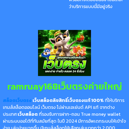
ว่าบริการแบบนี้มีอยู่จริง
ramruay168เว็บตรงค่ายใหญ่
สล็อตเว็บตรง
เว็บสล็อตลิขสิทธิ์เว็บตรงแท้ 100%
ที่ให้บริการ
เกมส์สล็อตออนไลน์ เว็บตรง ไม่ผ่านเอเย่นต์ API แท้ จากต่าง
ประเทศ
เว็บสล็อต
ที่รองรับการฝาก-ถอน True money wallet
ผ่านระบบออโต้ที่ทันสมัยที่สุด ในปี 2024 มีการอัพเดทระบบให้เข้าใจ
ง่าย เล่นง่ายมากขึ้น มีเกมส์สล็อตให้เลือกเล่นมากกว่า 2,000