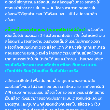
จะต้องใส่ใจทุกรายละเอียดนั่นเอง สล็อตpgเว็บตรง อยากจะให้
ทุกคนเข้าใจว่า การเล่นเกมพนันมีอิสระสามารถ ทดลองเล่น
สล็อตฟรีได้ทุกค่าย ถอนได้จริงแน่นอน แม้ไม่ สมัครสมาชิก
สล็อต
สล็อตเว็บตรง ฝากถอน true wallet ไม่มีขั้น ต่ํา
พร้อมที่จะ
เติมเต็มได้ตลอดเวลา 24 ชั่วโมง และไม่มีการปิดเว็บไซต์หนี เล่น
สล็อตฟรี พร้อมที่จะจ่ายเงินรางวัลเต็มจำนวนไม่มีการดึงเวลา
หรือว่าโกงแม้แต่บาทเดียว สล็อตแตก ง่าย ช่วยให้ทุกคนสามารถ
ตอบสนองกับสิ่งที่มุ่งหวังได้ ใครที่คิดว่าระบบที่ทันสมัยจะใช้งาน
ยาก สามารถเข้าไปที่หน้าเว็บได้เลย จะมีการแนะนำอย่างละเอียด
รวมไปถึงมีภาพประกอบอีกด้วย สล็อต เว็บตรง 100%
เรียกได้ว่าเรียนรู้ก่อนที่จะเริ่มต้นใช้งานจริง
สมัครสมาชิกใหม่ เพื่อเล่นเกมสล็อตคุณภาพของเกมพนัน
ออนไลน์ทั้งหมด ไม่ว่าจะค่ายเกมประเภทไหน สามารถที่จะการันตี
API ตรงจากค่ายแน่นอน สล็อตเว็บตรง อยากจะแนะนำให้ สมัคร
เว็บสล็อต ถึงแม้ว่าภายนอกจะมีบริการแบบเดียวกันทั้งหมด แต่
มาตรฐานและคุณภาพกลับแตกต่างกันออกไป สล็อต PG เว็บ
ตรงแตกหนัก จะส่งตรงทั้งหมด สล็อต ฝากถอน true