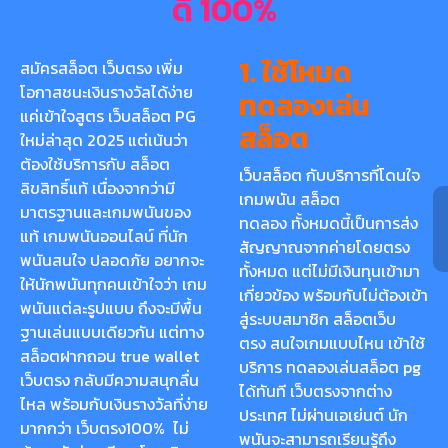
ดี 100%
1. ใช้โหมด
สมัครสล็อต เว็บตรง เพิ่ม
โอกาสชนะเงินรางวัลได้ง่าย
ทดลองเล่น
แค่เข้าใจสูตร เว็บสล็อต PG
สล็อต
ใหม่ล่าสุด 2025 แต่เน้นว่า
ต้องใช้บริการกับ สล็อต
เว็บสล็อต กับบริการที่โดนใจ
ลิขสิทธิ์แท้ เนื่องจากว่ามี
เกมพนัน สล็อต
มาตรฐานและเกมพนันของ
ทดลอง ทั้งหมดนี้เป็นการส่ง
แท้ เกมพนันออนไลน์ ที่นัก
สัญญาณจากค่ายโดยตรง
พนันสนใจ ปลอดภัย อยากจะ
ทั้งหมด แต่ไม่มีเงินทุนเข้ามา
ให้นักพนันทุกคนเข้าใจว่า เกม
เกี่ยวข้อง พร้อมกับไม่ต้องเข้า
พนันแต่ละรูปแบบ ถึงจะมีพื้น
สู่ระบบสมาชิก สล็อตเว็บ
ฐานเล่นแบบเดียวกัน แต่ทาง
ตรง สนใจเกมแบบไหน เข้าใช้
สล็อตฝากถอน true wallet
บริการ ทดลองเล่นสล็อต pg
เว็บตรง กลับมีความสนุกลื่น
ได้ทันที เว็บตรงจากต่าง
ไหล พร้อมกับเงินรางวัลที่ง่าย
ประเทศ ไม่ผ่านเอเย่นต์ นัก
มากกว่า เว็บตรง100% ไม่
พนันจะสามารถเรียนรู้ถึง