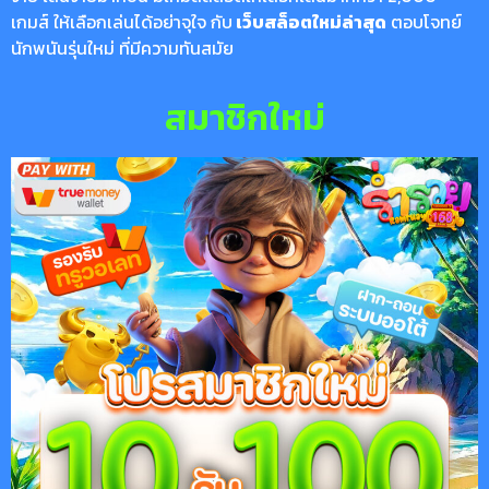
เกมส์ ให้เลือกเล่นได้อย่าจุใจ กับ
เว็บสล็อตใหม่ล่าสุด
ตอบโจทย์
นักพนันรุ่นใหม่ ที่มีความทันสมัย
สมาชิกใหม่