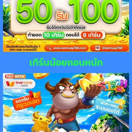
เทิร์นน้อยถอนหนัก