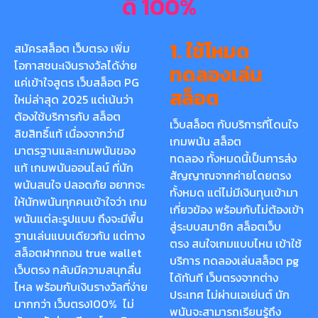
ดี 100%
1. ใช้โหมด
สมัครสล็อต เว็บตรง เพิ่ม
โอกาสชนะเงินรางวัลได้ง่าย
ทดลองเล่น
แค่เข้าใจสูตร เว็บสล็อต PG
สล็อต
ใหม่ล่าสุด 2025 แต่เน้นว่า
ต้องใช้บริการกับ สล็อต
เว็บสล็อต กับบริการที่โดนใจ
ลิขสิทธิ์แท้ เนื่องจากว่ามี
เกมพนัน สล็อต
มาตรฐานและเกมพนันของ
ทดลอง ทั้งหมดนี้เป็นการส่ง
แท้ เกมพนันออนไลน์ ที่นัก
สัญญาณจากค่ายโดยตรง
พนันสนใจ ปลอดภัย อยากจะ
ทั้งหมด แต่ไม่มีเงินทุนเข้ามา
ให้นักพนันทุกคนเข้าใจว่า เกม
เกี่ยวข้อง พร้อมกับไม่ต้องเข้า
พนันแต่ละรูปแบบ ถึงจะมีพื้น
สู่ระบบสมาชิก สล็อตเว็บ
ฐานเล่นแบบเดียวกัน แต่ทาง
ตรง สนใจเกมแบบไหน เข้าใช้
สล็อตฝากถอน true wallet
บริการ ทดลองเล่นสล็อต pg
เว็บตรง กลับมีความสนุกลื่น
ได้ทันที เว็บตรงจากต่าง
ไหล พร้อมกับเงินรางวัลที่ง่าย
ประเทศ ไม่ผ่านเอเย่นต์ นัก
มากกว่า เว็บตรง100% ไม่
พนันจะสามารถเรียนรู้ถึง