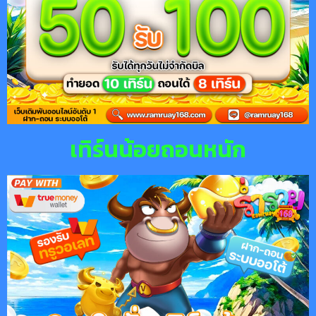
OT
เทิร์นน้อยถอนหนัก