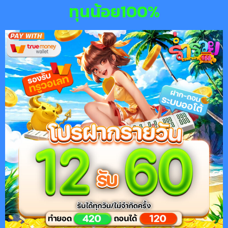
ทุนน้อย100%
68สล็อต
68สล็อต
8เว็บ
68โปร