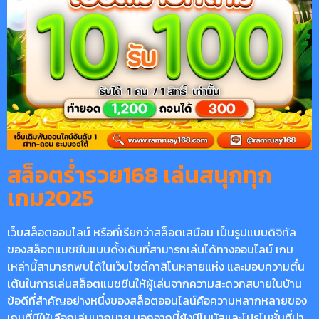
สล็อตร่ำรวย168 เล่นสนุกทุก
เกม2025
เว็บสล็อตออนไลน์ หรือที่เรียกว่าสล็อตเสมือน เป็นรูปแบบดิจิทัล
ของสล็อตแมชชีนแบบดั้งเดิมที่สามารถเล่นได้ทางออนไลน์ เกม
เหล่านี้สามารถพบได้ในเว็บไซต์คาสิโนหลายแห่ง และมอบความตื่น
เต้นในการเล่นสล็อตแมชชีนให้ผู้เล่นจากความสะดวกสบายในบ้าน
ข้อดีที่สำคัญอย่างหนึ่งของสล็อตออนไลน์คือความหลากหลายของ
เกมที่มีให้เลือกเล่นมากมาย นอกจากนี้ยังมีโบนัสและโปรโมชั่นที่น่า