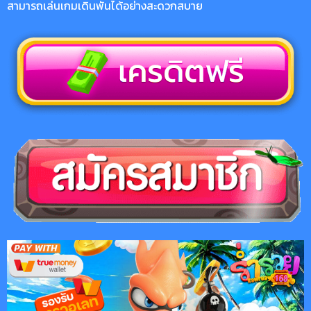
สามารถเล่นเกมเดินพันได้อย่างสะดวกสบาย