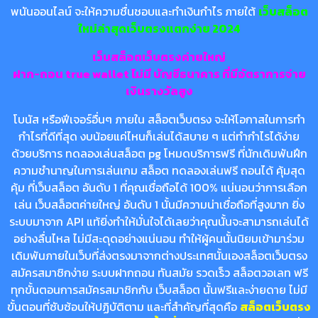
พนันออนไลน์ จะให้ความชื่นชอบและทำเงินกำไร ภายใต้
เว็บสล็อต
ใหม่ล่าสุดเว็บตรงแตกง่าย 2024
เว็บสล็อตเว็บตรงค่ายใหญ่
ฝาก-ถอน true wallet ไม่มี บัญชีธนาคาร ที่มีอัตราการจ่าย
เงินรางวัลสูง
โบนัส หรือฟีเจอร์อื่นๆ ภายใน สล็อตเว็บตรง จะให้โอกาสในการทำ
กำไรที่ดีที่สุด งบน้อยแค่ไหนก็เล่นได้สบาย ๆ แต่ทำกำไรได้ง่าย
ด้วยบริการ ทดลองเล่นสล็อต pg โหมดบริการฟรี ที่นักเดิมพันฝึก
ความชำนาญในการเล่นเกม สล็อต ทดลองเล่นฟรี ถอนได้ คุ้มสุด
คุ้ม ที่เว็บสล็อต อันดับ 1 ที่คุณเชื่อถือได้ 100% แน่นอนว่าการเลือก
เล่น เว็บสล็อตค่ายใหญ่ อันดับ 1 นั้นมีความน่าเชื่อถือที่สูงมาก ยิ่ง
ระบบมาจาก API แท้ยิ่งทำให้มั่นใจได้เลยว่าคุณนั้นจะสามารถเล่นได้
อย่างลื่นไหล ไม่มีสะดุดอย่างแน่นอน ทำให้ผู้คนนั้นนิยมเข้ามาร่วม
เดิมพันภายในเว็บที่ส่งตรงมาจากต่างประเทศนั้นเอง
สล็อตเว็บตรง
สมัครสมาชิกง่าย ระบบฝากถอน ทันสมัย รวดเร็ว สล็อตวอเลท ฟรี
ทุกขั้นตอน
การสมัครสมาชิกกับ เว็บสล็อต นั้นฟรีและง่ายดาย ไม่มี
ขั้นตอนที่ซับซ้อนให้ปฏิบัติตาม และที่สำคัญที่สุดคือ
สล็อตเว็บตรง