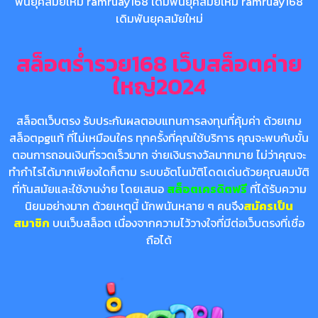
พันยุคสมัยใหม่ ramruay168 เดิมพันยุคสมัยใหม่ ramruay168
เดิมพันยุคสมัยใหม่
สล็อตร่ำรวย168 เว็บสล็อตค่าย
ใหญ่2024
สล็อตเว็บตรง รับประกันผลตอบแทนการลงทุนที่คุ้มค่า ด้วยเกม
สล็อตpgแท้ ที่ไม่เหมือนใคร ทุกครั้งที่คุณใช้บริการ คุณจะพบกับขั้น
ตอนการถอนเงินที่รวดเร็วมาก จ่ายเงินรางวัลมากมาย ไม่ว่าคุณจะ
ทำกำไรได้มากเพียงใดก็ตาม ระบบอัตโนมัติโดดเด่นด้วยคุณสมบัติ
ที่ทันสมัยและใช้งานง่าย โดยเสนอ
สล็อตเครดิตฟรี
ที่ได้รับความ
นิยมอย่างมาก ด้วยเหตุนี้ นักพนันหลาย ๆ คนจึง
สมัครเป็น
สมาชิก
บนเว็บสล็อต เนื่องจากความไว้วางใจที่มีต่อเว็บตรงที่เชื่อ
ถือได้