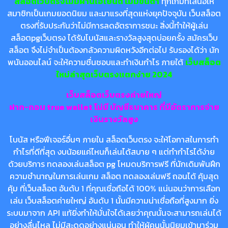
สล็อตเว็บตรงไม่มีผ่านเอเย่นต์ ไม่มีขั้นต่ำ
ทุกเกมที่เสนอให้
สมาชิกเป็นเกมยอดนิยม และมาแรงที่สุดแห่งยุคปัจจุบัน เว็บสล็อต
ตรงที่รับประกันว่าไม่มีการลดอัตราการชนะ สิ่งนี้ทำให้ผู้เล่น
สล็อตpgเว็บตรง ได้รับโบนัสและรางวัลสูงสุดบ่อยครั้ง สมัครเว็บ
สล็อต จึงไม่จำเป็นต้องกลัวความผิดหวังอีกต่อไป รับรองได้ว่า นัก
พนันออนไลน์ จะให้ความชื่นชอบและทำเงินกำไร ภายใต้
เว็บสล็อต
ใหม่ล่าสุดเว็บตรงแตกง่าย 2024
เว็บสล็อตเว็บตรงค่ายใหญ่
ฝาก-ถอน true wallet ไม่มี บัญชีธนาคาร ที่มีอัตราการจ่าย
เงินรางวัลสูง
โบนัส หรือฟีเจอร์อื่นๆ ภายใน สล็อตเว็บตรง จะให้โอกาสในการทำ
กำไรที่ดีที่สุด งบน้อยแค่ไหนก็เล่นได้สบาย ๆ แต่ทำกำไรได้ง่าย
ด้วยบริการ ทดลองเล่นสล็อต pg โหมดบริการฟรี ที่นักเดิมพันฝึก
ความชำนาญในการเล่นเกม สล็อต ทดลองเล่นฟรี ถอนได้ คุ้มสุด
คุ้ม ที่เว็บสล็อต อันดับ 1 ที่คุณเชื่อถือได้ 100% แน่นอนว่าการเลือก
เล่น เว็บสล็อตค่ายใหญ่ อันดับ 1 นั้นมีความน่าเชื่อถือที่สูงมาก ยิ่ง
ระบบมาจาก API แท้ยิ่งทำให้มั่นใจได้เลยว่าคุณนั้นจะสามารถเล่นได้
อย่างลื่นไหล ไม่มีสะดุดอย่างแน่นอน ทำให้ผู้คนนั้นนิยมเข้ามาร่วม