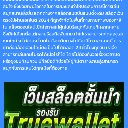
สนใจ ซึ่งช่วยเพิ่มโอกาสในการชนะและทำให้ประสบการณ์การเล่น
สนุกสนานยิ่งขึ้น แตกต่างจากสล็อตแมชชีนแบบดั้งเดิม สล็อตเว็บ
ตรงไม่ผ่านเอเย่นต์ 2024 ที่ถูกจำกัดในพื้นที่ทางกายภาพของคาสิ
โน สล็อตออนไลน์เปิดโอกาสให้ผู้เล่นได้สนุกกับเกมที่หลากหลาย
ซึ่งมีให้เลือกตั้งแต่หลายร้อยถึงพันเกม ทำให้เราสามารถทดลองเล่น
เกมใหม่ ๆ ได้ง่ายๆ โดยไม่ต้องเดินทางไปที่คาสิโน นอกจากนี้ การ
เข้าถึงสล็อตออนไลน์ยังเป็นไปได้ตลอด 24 ชั่วโมงทุกวัน เราจึง
สามารถเล่นเกมโปรดได้เมื่อไรก็ได้ โดยไม่ต้องกังวลเรื่องเวลาปิด
หรือฝูงชนที่รบกวน นี่คือข้อดีที่ช่วยให้ผู้ที่มีตารางงานยุ่งสามารถ
สนุกกับการเล่นได้ทุกเมื่อที่ต้องการ