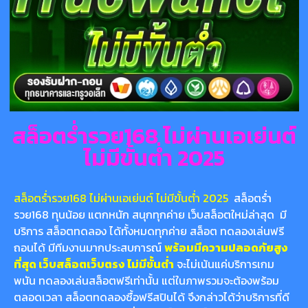
สล็อตรํ่ารวย168 ไม่ผ่านเอเย่นต์
ไม่มีขั้นต่ำ 2025
สล็อตรํ่ารวย168 ไม่ผ่านเอเย่นต์ ไม่มีขั้นต่ำ 2025
สล็อตรํ่า
รวย168 ทุนน้อย แตกหนัก สนุกทุกค่าย เว็บสล็อตใหม่ล่าสุด มี
บริการ สล็อตทดลอง ได้ทั้งหมดทุกค่าย สล็อต ทดลองเล่นฟรี
ถอนได้ มีทีมงานมากประสบการณ์
พร้อมมีความปลอดภัยสูง
ที่สุด เว็บสล็อตเว็บตรง ไม่มีขั้นต่ำ
จะไม่เน้นแค่บริการเกม
พนัน ทดลองเล่นสล็อตฟรีเท่านั้น แต่ในภาพรวมจะต้องพร้อม
ตลอดเวลา สล็อตทดลองซื้อฟรีสปินได้ จึงกล่าวได้ว่าบริการที่ดี