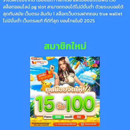
สล็อตออนไลน์ pg slot สามารถถอนได้ไม่มีขั้นต่ำ ด้วยระบบออโต้
สุดทันสมัย เว็บตรง อันดับ 1 สล็อตเว็บตรงฝากถอน true wallet
68
ไม่มีขั้นต่ํา เว็บตรงแท้ ที่ดีที่สุด ของไทยในปี 2025
สมาชิกใหม่
68
25
68ทดลอง
68พนัน