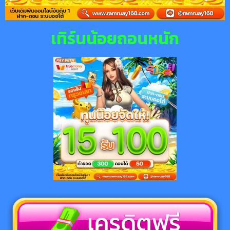
เทิร์นน้อยถอนหนัก