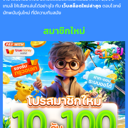
เกมส์ ให้เลือกเล่นได้อย่าจุใจ กับ
เว็บสล็อตใหม่ล่าสุด
ตอบโจทย์
นักพนันรุ่นใหม่ ที่มีความทันสมัย
สมาชิกใหม่