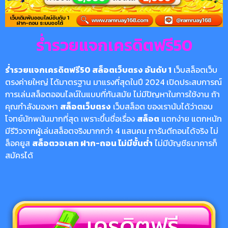
ร่ำรวยแจกเครดิตฟรี50
ร่ำรวยแจกเครดิตฟรี50 สล็อตเว็บตรง อันดับ 1
เว็บสล็อตเว็บ
ตรงค่ายใหญ่ ได้มาตรฐาน มาแรงที่สุดในปี 2024 เปิดประสบการณ์
การเล่นสล็อตออนไลน์ในแบบที่ทันสมัย ไม่มีปัญหาในการใช้งาน ถ้า
คุณกำลังมองหา
สล็อตเว็บตรง
เว็บสล็อต ของเรานับได้ว่าตอบ
โจทย์นักพนันมากที่สุด เพราะขึ้นชื่อเรื่อง
สล็อต
แตกง่าย แตกหนัก
มีรีวิวจากผู้เล่นสล็อตจริงมากกว่า 4 แสนคน การันตีถอนได้จริง ไม่
ล็อคยูส
สล็อตวอเลท ฝาก-ถอน ไม่มีขั้นต่ำ
ไม่มีบัญชีธนาคารก็
สมัครได้