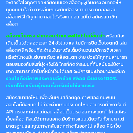
จะต้องใส่ใจทุกรายละเอียดนั่นเอง สล็อตpgเว็บตรง อยากจะให้
ทุกคนเข้าใจว่า การเล่นเกมพนันมีอิสระสามารถ ทดลองเล่น
สล็อตฟรีได้ทุกค่าย ถอนได้จริงแน่นอน แม้ไม่ สมัครสมาชิก
สล็อต
สล็อตเว็บตรง ฝากถอน true wallet ไม่มีขั้น ต่ํา
พร้อมที่จะ
เติมเต็มได้ตลอดเวลา 24 ชั่วโมง และไม่มีการปิดเว็บไซต์หนี เล่น
สล็อตฟรี พร้อมที่จะจ่ายเงินรางวัลเต็มจำนวนไม่มีการดึงเวลา
หรือว่าโกงแม้แต่บาทเดียว สล็อตแตก ง่าย ช่วยให้ทุกคนสามารถ
ตอบสนองกับสิ่งที่มุ่งหวังได้ ใครที่คิดว่าระบบที่ทันสมัยจะใช้งาน
โมง
ยาก สามารถเข้าไปที่หน้าเว็บได้เลย จะมีการแนะนำอย่างละเอียด
รวมไปถึงมีภาพประกอบอีกด้วย สล็อต เว็บตรง 100%
เรียกได้ว่าเรียนรู้ก่อนที่จะเริ่มต้นใช้งานจริง
สมัครสมาชิกใหม่ เพื่อเล่นเกมสล็อตคุณภาพของเกมพนัน
ออนไลน์ทั้งหมด ไม่ว่าจะค่ายเกมประเภทไหน สามารถที่จะการันตี
API ตรงจากค่ายแน่นอน สล็อตเว็บตรง อยากจะแนะนำให้ สมัคร
เว็บสล็อต ถึงแม้ว่าภายนอกจะมีบริการแบบเดียวกันทั้งหมด แต่
มาตรฐานและคุณภาพกลับแตกต่างกันออกไป สล็อต PG เว็บ
ตรงแตกหนัก จะส่งตรงทั้งหมด สล็อต ฝากถอน true