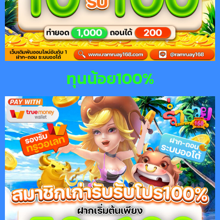
ทุนน้อย100%