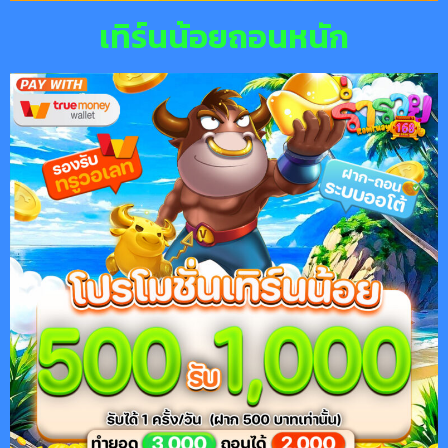
เทิร์นน้อยถอนหนัก