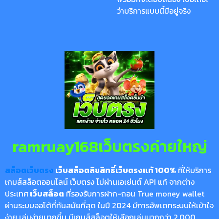
ว่าบริการแบบนี้มีอยู่จริง
ชม
ramruay168เว็บตรงค่ายใหญ่
สล็อตเว็บตรง
เว็บสล็อตลิขสิทธิ์เว็บตรงแท้ 100%
ที่ให้บริการ
เกมส์สล็อตออนไลน์ เว็บตรง ไม่ผ่านเอเย่นต์ API แท้ จากต่าง
ประเทศ
เว็บสล็อต
ที่รองรับการฝาก-ถอน True money wallet
ผ่านระบบออโต้ที่ทันสมัยที่สุด ในปี 2024 มีการอัพเดทระบบให้เข้าใจ
ง่าย เล่นง่ายมากขึ้น มีเกมส์สล็อตให้เลือกเล่นมากกว่า 2,000