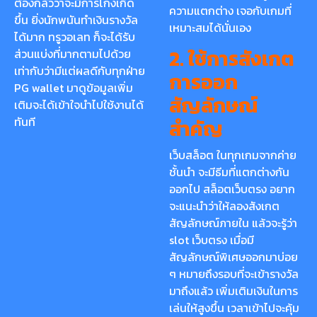
ต้องกลัวว่าจะมีการโกงเกิด
ความแตกต่าง เจอกับเกมที่
ขึ้น ยิ่งนักพนันทำเงินรางวัล
เหมาะสมได้นั่นเอง
ได้มาก ทรูวอเลท ก็จะได้รับ
2. ใช้การสังเกต
ส่วนแบ่งที่มากตามไปด้วย
เท่ากับว่ามีแต่ผลดีกับทุกฝ่าย
การออก
PG wallet มาดูข้อมูลเพิ่ม
สัญลักษณ์
เติมจะได้เข้าใจนำไปใช้งานได้
ทันที
สำคัญ
เว็บสล็อต ในทุกเกมจากค่าย
ชั้นนำ จะมีธีมที่แตกต่างกัน
ออกไป สล็อตเว็บตรง อยาก
จะแนะนำว่าให้ลองสังเกต
สัญลักษณ์ภายใน แล้วจะรู้ว่า
slot เว็บตรง เมื่อมี
สัญลักษณ์พิเศษออกมาบ่อย
ๆ หมายถึงรอบที่จะเข้ารางวัล
มาถึงแล้ว เพิ่มเติมเงินในการ
เล่นให้สูงขึ้น เวลาเข้าไปจะคุ้ม