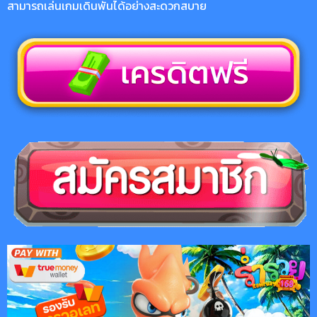
สามารถเล่นเกมเดินพันได้อย่างสะดวกสบาย