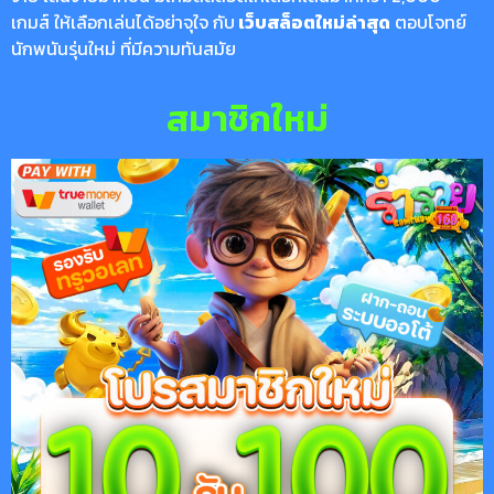
เกมส์ ให้เลือกเล่นได้อย่าจุใจ กับ
เว็บสล็อตใหม่ล่าสุด
ตอบโจทย์
นักพนันรุ่นใหม่ ที่มีความทันสมัย
สมาชิกใหม่