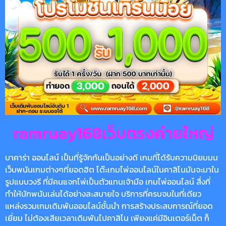
ramruay168เว็บตรงค่ายใหญ่
บาคาร่า ออนไลน์ เป็นที่รู้จักกันเป็นอย่างดี เกมที่ได้รับความนิยมมน
เว็บพนันเกมต่างๆที่ยอดฮิต โต๊ะเกมไพ่ออนไลน์ในคาสิโนมันจะมาใน
รูปแบบวงรี ที่มีคนแจกไพ่เป็นตัวแทนเจ้ามือ เกมไพ่ออนไลน์ สื่งที่
ทำให้นักพนันเล่นได้อย่างสะสบายใจ บริการที่ครบจบในที่เดียว
แหล่งรวมเกมเดิมพันออนไลน์ชั้นนำ การสร้างประสบการณ์ที่ยอด
เยี่ยม ไม่ต้องเสียเวลาเดิมพันไปคาสิโน เพียงแค่มีอินเตอร์เน็ต ก็