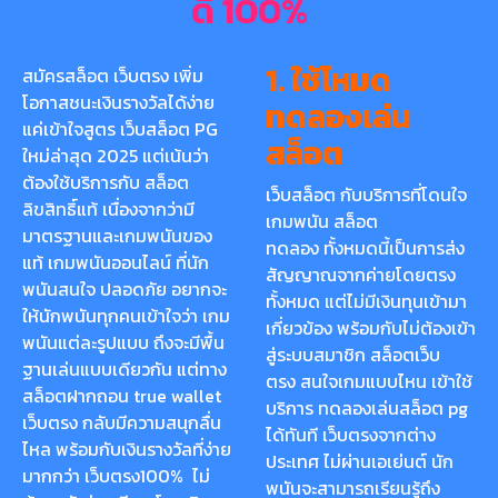
ดี 100%
1. ใช้โหมด
สมัครสล็อต เว็บตรง เพิ่ม
โอกาสชนะเงินรางวัลได้ง่าย
ทดลองเล่น
แค่เข้าใจสูตร เว็บสล็อต PG
สล็อต
ใหม่ล่าสุด 2025 แต่เน้นว่า
ต้องใช้บริการกับ สล็อต
เว็บสล็อต กับบริการที่โดนใจ
ลิขสิทธิ์แท้ เนื่องจากว่ามี
เกมพนัน สล็อต
มาตรฐานและเกมพนันของ
ทดลอง ทั้งหมดนี้เป็นการส่ง
แท้ เกมพนันออนไลน์ ที่นัก
สัญญาณจากค่ายโดยตรง
พนันสนใจ ปลอดภัย อยากจะ
ทั้งหมด แต่ไม่มีเงินทุนเข้ามา
ให้นักพนันทุกคนเข้าใจว่า เกม
เกี่ยวข้อง พร้อมกับไม่ต้องเข้า
พนันแต่ละรูปแบบ ถึงจะมีพื้น
สู่ระบบสมาชิก สล็อตเว็บ
ฐานเล่นแบบเดียวกัน แต่ทาง
ตรง สนใจเกมแบบไหน เข้าใช้
สล็อตฝากถอน true wallet
บริการ ทดลองเล่นสล็อต pg
เว็บตรง กลับมีความสนุกลื่น
ได้ทันที เว็บตรงจากต่าง
ไหล พร้อมกับเงินรางวัลที่ง่าย
ประเทศ ไม่ผ่านเอเย่นต์ นัก
มากกว่า เว็บตรง100% ไม่
พนันจะสามารถเรียนรู้ถึง