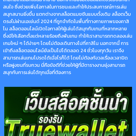
สนใจ ซึ่งช่วยเพิ่มโอกาสในการชนะและทำให้ประสบการณ์การเล่น
สนุกสนานยิ่งขึ้น แตกต่างจากสล็อตแมชชีนแบบดั้งเดิม สล็อตเว็บ
ตรงไม่ผ่านเอเย่นต์ 2024 ที่ถูกจำกัดในพื้นที่ทางกายภาพของคาสิ
โน สล็อตออนไลน์เปิดโอกาสให้ผู้เล่นได้สนุกกับเกมที่หลากหลาย
ซึ่งมีให้เลือกตั้งแต่หลายร้อยถึงพันเกม ทำให้เราสามารถทดลองเล่น
เกมใหม่ ๆ ได้ง่ายๆ โดยไม่ต้องเดินทางไปที่คาสิโน นอกจากนี้ การ
เข้าถึงสล็อตออนไลน์ยังเป็นไปได้ตลอด 24 ชั่วโมงทุกวัน เราจึง
สามารถเล่นเกมโปรดได้เมื่อไรก็ได้ โดยไม่ต้องกังวลเรื่องเวลาปิด
หรือฝูงชนที่รบกวน นี่คือข้อดีที่ช่วยให้ผู้ที่มีตารางงานยุ่งสามารถ
สนุกกับการเล่นได้ทุกเมื่อที่ต้องการ