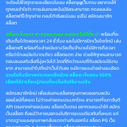
จะต้องใส่ใจทุกรายละเอียดนั่นเอง สล็อตpgเว็บตรง อยากจะให้
ทุกคนเข้าใจว่า การเล่นเกมพนันมีอิสระสามารถ ทดลองเล่น
สล็อตฟรีได้ทุกค่าย ถอนได้จริงแน่นอน แม้ไม่ สมัครสมาชิก
สล็อต
สล็อตเว็บตรง ฝากถอน true wallet ไม่มีขั้น ต่ํา
พร้อมที่จะ
เติมเต็มได้ตลอดเวลา 24 ชั่วโมง และไม่มีการปิดเว็บไซต์หนี เล่น
สล็อตฟรี พร้อมที่จะจ่ายเงินรางวัลเต็มจำนวนไม่มีการดึงเวลา
หรือว่าโกงแม้แต่บาทเดียว สล็อตแตก ง่าย ช่วยให้ทุกคนสามารถ
ตอบสนองกับสิ่งที่มุ่งหวังได้ ใครที่คิดว่าระบบที่ทันสมัยจะใช้งาน
โมง
ยาก สามารถเข้าไปที่หน้าเว็บได้เลย จะมีการแนะนำอย่างละเอียด
รวมไปถึงมีภาพประกอบอีกด้วย สล็อต เว็บตรง 100%
เรียกได้ว่าเรียนรู้ก่อนที่จะเริ่มต้นใช้งานจริง
สมัครสมาชิกใหม่ เพื่อเล่นเกมสล็อตคุณภาพของเกมพนัน
ออนไลน์ทั้งหมด ไม่ว่าจะค่ายเกมประเภทไหน สามารถที่จะการันตี
API ตรงจากค่ายแน่นอน สล็อตเว็บตรง อยากจะแนะนำให้ สมัคร
เว็บสล็อต ถึงแม้ว่าภายนอกจะมีบริการแบบเดียวกันทั้งหมด แต่
มาตรฐานและคุณภาพกลับแตกต่างกันออกไป สล็อต PG เว็บ
ตรงแตกหนัก จะส่งตรงทั้งหมด สล็อต ฝากถอน true