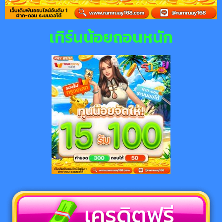
เทิร์นน้อยถอนหนัก