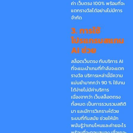
ค่า เว็บตรง 100% พร้อมที่จะ
แตกรางวัลได้อย่างไม่มีการ
จำกัด
3. การใช้
โปรแกรมสแกน
AI ช่วย
สล็อตเว็บตรง กับบริการ AI
ที่จะแนะนำเกมที่กำลังจะแตก
รางวัล บริการเหล่านี้มีความ
แม่นยำมากกว่า 90 % ใช้งาน
ได้ง่ายไม่มีค่าบริการ
เนื่องจากว่า เว็บสล็อตตรง
ทั้งหมด เป็นการรวบรวมสถิติ
มา และมีการวิเคราะห์ด้วย
ระบบที่ทันสมัย ช่วยให้นัก
พนันรู้ว่าเกมไหนและค่ายอะไร
พร้อมที่จะตอบสนอง เชื่อเถอะ