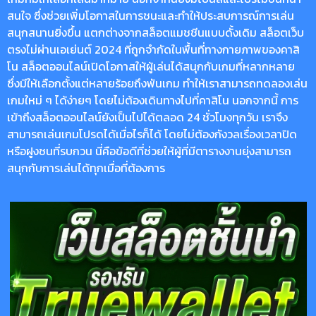
สนใจ ซึ่งช่วยเพิ่มโอกาสในการชนะและทำให้ประสบการณ์การเล่น
สนุกสนานยิ่งขึ้น แตกต่างจากสล็อตแมชชีนแบบดั้งเดิม สล็อตเว็บ
ตรงไม่ผ่านเอเย่นต์ 2024 ที่ถูกจำกัดในพื้นที่ทางกายภาพของคาสิ
โน สล็อตออนไลน์เปิดโอกาสให้ผู้เล่นได้สนุกกับเกมที่หลากหลาย
ซึ่งมีให้เลือกตั้งแต่หลายร้อยถึงพันเกม ทำให้เราสามารถทดลองเล่น
เกมใหม่ ๆ ได้ง่ายๆ โดยไม่ต้องเดินทางไปที่คาสิโน นอกจากนี้ การ
เข้าถึงสล็อตออนไลน์ยังเป็นไปได้ตลอด 24 ชั่วโมงทุกวัน เราจึง
สามารถเล่นเกมโปรดได้เมื่อไรก็ได้ โดยไม่ต้องกังวลเรื่องเวลาปิด
หรือฝูงชนที่รบกวน นี่คือข้อดีที่ช่วยให้ผู้ที่มีตารางงานยุ่งสามารถ
สนุกกับการเล่นได้ทุกเมื่อที่ต้องการ