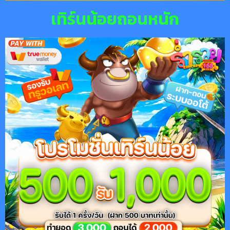
เทิร์นน้อยถอนหนัก