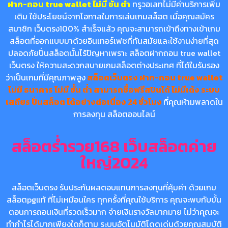
ฝาก-ถอน true wallet ไม่มี ขั้น ต่ํา
ทรูวอเลทไม่มีค่าบริการเพิ่ม
เติม ใช้ประโยชน์จากโอกาสในการเล่นเกมสล็อต เมื่อคุณสมัคร
สมาชิก เว็บตรง100% สำเร็จแล้ว คุณจะสามารถเข้าถึงทางเข้าเกม
สล็อตที่ออกแบบมาด้วยอินเทอร์เฟซที่ทันสมัยและใช้งานง่ายที่สุด
ปลอดภัย
ปั่นสล็อตนั้นไร้ปัญหาเพราะ สล็อตฝากถอน true wallet
เว็บตรง ให้ความสะดวกสบายเกมสล็อตต่างประเทศ ที่ได้ใบรับรอง
ว่าเป็นเกมที่มีคุณภาพสูง
สล็อตเว็บตรง ฝาก-ถอน true wallet
ไม่มี ธนาคาร ไม่มี ขั้น ต่ํา สามารถซื้อฟรีสปินได้ ไม่มีเด้ง ระบบ
เสถียร ปั่นสล็อต ได้อย่างต่อเนื่อง 24 ชั่วโมง
ที่คุณห้ามพลาดใน
การลงทุน สล็อตออนไลน์
สล็อตร่ำรวย168 เว็บสล็อตค่าย
ใหญ่2024
สล็อตเว็บตรง รับประกันผลตอบแทนการลงทุนที่คุ้มค่า ด้วยเกม
สล็อตpgแท้ ที่ไม่เหมือนใคร ทุกครั้งที่คุณใช้บริการ คุณจะพบกับขั้น
ตอนการถอนเงินที่รวดเร็วมาก จ่ายเงินรางวัลมากมาย ไม่ว่าคุณจะ
ทำกำไรได้มากเพียงใดก็ตาม ระบบอัตโนมัติโดดเด่นด้วยคุณสมบัติ