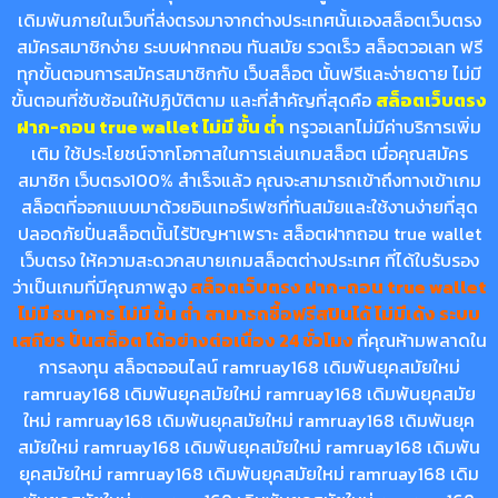
เดิมพันภายในเว็บที่ส่งตรงมาจากต่างประเทศนั้นเอง
สล็อตเว็บตรง
สมัครสมาชิกง่าย ระบบฝากถอน ทันสมัย รวดเร็ว สล็อตวอเลท ฟรี
ทุกขั้นตอน
การสมัครสมาชิกกับ เว็บสล็อต นั้นฟรีและง่ายดาย ไม่มี
ขั้นตอนที่ซับซ้อนให้ปฏิบัติตาม และที่สำคัญที่สุดคือ
สล็อตเว็บตรง
ฝาก-ถอน true wallet ไม่มี ขั้น ต่ํา
ทรูวอเลทไม่มีค่าบริการเพิ่ม
เติม ใช้ประโยชน์จากโอกาสในการเล่นเกมสล็อต เมื่อคุณสมัคร
สมาชิก เว็บตรง100% สำเร็จแล้ว คุณจะสามารถเข้าถึงทางเข้าเกม
สล็อตที่ออกแบบมาด้วยอินเทอร์เฟซที่ทันสมัยและใช้งานง่ายที่สุด
ปลอดภัย
ปั่นสล็อตนั้นไร้ปัญหาเพราะ สล็อตฝากถอน true wallet
เว็บตรง ให้ความสะดวกสบายเกมสล็อตต่างประเทศ ที่ได้ใบรับรอง
ว่าเป็นเกมที่มีคุณภาพสูง
สล็อตเว็บตรง ฝาก-ถอน true wallet
ไม่มี ธนาคาร ไม่มี ขั้น ต่ํา สามารถซื้อฟรีสปินได้ ไม่มีเด้ง ระบบ
เสถียร ปั่นสล็อต ได้อย่างต่อเนื่อง 24 ชั่วโมง
ที่คุณห้ามพลาดใน
การลงทุน สล็อตออนไลน์ ramruay168 เดิมพันยุคสมัยใหม่
ramruay168 เดิมพันยุคสมัยใหม่ ramruay168 เดิมพันยุคสมัย
ใหม่ ramruay168 เดิมพันยุคสมัยใหม่ ramruay168 เดิมพันยุค
สมัยใหม่ ramruay168 เดิมพันยุคสมัยใหม่ ramruay168 เดิมพัน
ยุคสมัยใหม่ ramruay168 เดิมพันยุคสมัยใหม่ ramruay168 เดิม