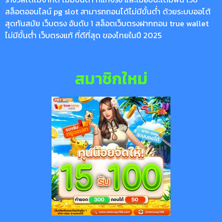
สล็อตออนไลน์ pg slot สามารถถอนได้ไม่มีขั้นต่ำ ด้วยระบบออโต้
สุดทันสมัย เว็บตรง อันดับ 1 สล็อตเว็บตรงฝากถอน true wallet
ไม่มีขั้นต่ํา เว็บตรงแท้ ที่ดีที่สุด ของไทยในปี 2025
สมาชิกใหม่