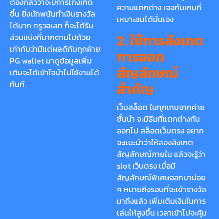
ต้องกลัวว่าจะมีการโกงเกิด
ความแตกต่าง เจอกับเกมที่
ขึ้น ยิ่งนักพนันทำเงินรางวัล
เหมาะสมได้นั่นเอง
ได้มาก ทรูวอเลท ก็จะได้รับ
2. ใช้การสังเกต
ส่วนแบ่งที่มากตามไปด้วย
เท่ากับว่ามีแต่ผลดีกับทุกฝ่าย
การออก
PG wallet มาดูข้อมูลเพิ่ม
สัญลักษณ์
เติมจะได้เข้าใจนำไปใช้งานได้
ทันที
สำคัญ
เว็บสล็อต ในทุกเกมจากค่าย
ชั้นนำ จะมีธีมที่แตกต่างกัน
ออกไป สล็อตเว็บตรง อยาก
จะแนะนำว่าให้ลองสังเกต
สัญลักษณ์ภายใน แล้วจะรู้ว่า
slot เว็บตรง เมื่อมี
สัญลักษณ์พิเศษออกมาบ่อย
ๆ หมายถึงรอบที่จะเข้ารางวัล
มาถึงแล้ว เพิ่มเติมเงินในการ
เล่นให้สูงขึ้น เวลาเข้าไปจะคุ้ม