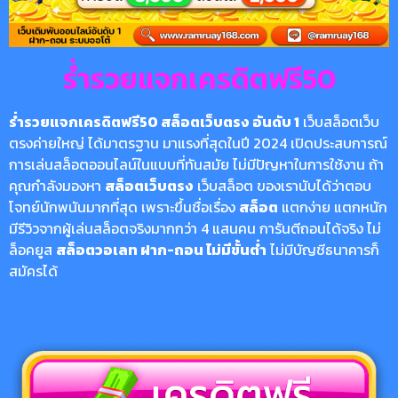
ร่ำรวยแจกเครดิตฟรี50
ร่ำรวยแจกเครดิตฟรี50 สล็อตเว็บตรง อันดับ 1
เว็บสล็อตเว็บ
ตรงค่ายใหญ่ ได้มาตรฐาน มาแรงที่สุดในปี 2024 เปิดประสบการณ์
การเล่นสล็อตออนไลน์ในแบบที่ทันสมัย ไม่มีปัญหาในการใช้งาน ถ้า
คุณกำลังมองหา
สล็อตเว็บตรง
เว็บสล็อต ของเรานับได้ว่าตอบ
โจทย์นักพนันมากที่สุด เพราะขึ้นชื่อเรื่อง
สล็อต
แตกง่าย แตกหนัก
มีรีวิวจากผู้เล่นสล็อตจริงมากกว่า 4 แสนคน การันตีถอนได้จริง ไม่
ล็อคยูส
สล็อตวอเลท ฝาก-ถอน ไม่มีขั้นต่ำ
ไม่มีบัญชีธนาคารก็
สมัครได้