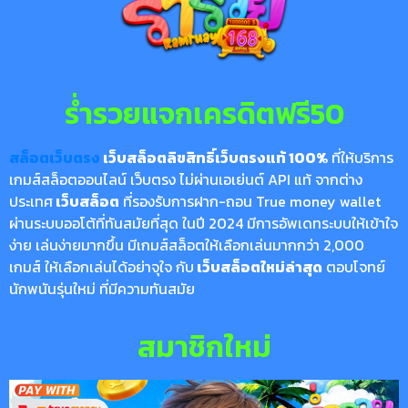
ร่ำรวยแจกเครดิตฟรี50
สล็อตเว็บตรง
เว็บสล็อตลิขสิทธิ์เว็บตรงแท้ 100%
ที่ให้บริการ
เกมส์สล็อตออนไลน์ เว็บตรง ไม่ผ่านเอเย่นต์ API แท้ จากต่าง
ประเทศ
เว็บสล็อต
ที่รองรับการฝาก-ถอน True money wallet
ผ่านระบบออโต้ที่ทันสมัยที่สุด ในปี 2024 มีการอัพเดทระบบให้เข้าใจ
ง่าย เล่นง่ายมากขึ้น มีเกมส์สล็อตให้เลือกเล่นมากกว่า 2,000
เกมส์ ให้เลือกเล่นได้อย่าจุใจ กับ
เว็บสล็อตใหม่ล่าสุด
ตอบโจทย์
นักพนันรุ่นใหม่ ที่มีความทันสมัย
สมาชิกใหม่