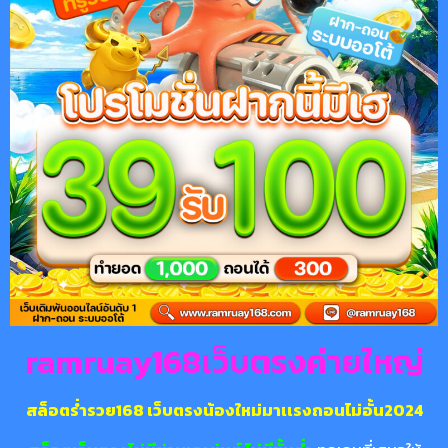
ramruay168เว็บตรงค่ายใหญ่
สล็อตร่ำรวย168 เว็บตรงน้องใหม่มาเเรงถอนไม่อั้น2024