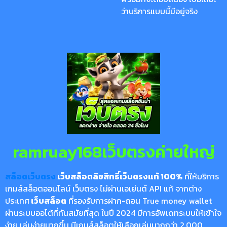
ว่าบริการแบบนี้มีอยู่จริง
ramruay168เว็บตรงค่ายใหญ่
สล็อตเว็บตรง
เว็บสล็อตลิขสิทธิ์เว็บตรงแท้ 100%
ที่ให้บริการ
เกมส์สล็อตออนไลน์ เว็บตรง ไม่ผ่านเอเย่นต์ API แท้ จากต่าง
ประเทศ
เว็บสล็อต
ที่รองรับการฝาก-ถอน True money wallet
ผ่านระบบออโต้ที่ทันสมัยที่สุด ในปี 2024 มีการอัพเดทระบบให้เข้าใจ
ง่าย เล่นง่ายมากขึ้น มีเกมส์สล็อตให้เลือกเล่นมากกว่า 2,000