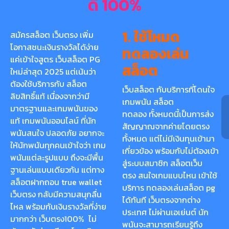
ดี 100%
1. ใช้โหมด
สมัครสล็อต เว็บตรง เพิ่ม
โอกาสชนะเงินรางวัลได้ง่าย
ทดลองเล่น
แค่เข้าใจสูตร เว็บสล็อต PG
สล็อต
ใหม่ล่าสุด 2025 แต่เน้นว่า
ต้องใช้บริการกับ สล็อต
เว็บสล็อต กับบริการที่โดนใจ
ลิขสิทธิ์แท้ เนื่องจากว่ามี
เกมพนัน สล็อต
มาตรฐานและเกมพนันของ
ทดลอง ทั้งหมดนี้เป็นการส่ง
แท้ เกมพนันออนไลน์ ที่นัก
สัญญาณจากค่ายโดยตรง
พนันสนใจ ปลอดภัย อยากจะ
ทั้งหมด แต่ไม่มีเงินทุนเข้ามา
ให้นักพนันทุกคนเข้าใจว่า เกม
เกี่ยวข้อง พร้อมกับไม่ต้องเข้า
พนันแต่ละรูปแบบ ถึงจะมีพื้น
สู่ระบบสมาชิก สล็อตเว็บ
ฐานเล่นแบบเดียวกัน แต่ทาง
ตรง สนใจเกมแบบไหน เข้าใช้
สล็อตฝากถอน true wallet
บริการ ทดลองเล่นสล็อต pg
เว็บตรง กลับมีความสนุกลื่น
ได้ทันที เว็บตรงจากต่าง
ไหล พร้อมกับเงินรางวัลที่ง่าย
ประเทศ ไม่ผ่านเอเย่นต์ นัก
มากกว่า เว็บตรง100% ไม่
พนันจะสามารถเรียนรู้ถึง