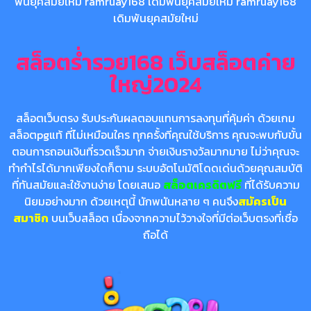
พันยุคสมัยใหม่ ramruay168 เดิมพันยุคสมัยใหม่ ramruay168
เดิมพันยุคสมัยใหม่
สล็อตร่ำรวย168 เว็บสล็อตค่าย
ใหญ่2024
สล็อตเว็บตรง รับประกันผลตอบแทนการลงทุนที่คุ้มค่า ด้วยเกม
สล็อตpgแท้ ที่ไม่เหมือนใคร ทุกครั้งที่คุณใช้บริการ คุณจะพบกับขั้น
ตอนการถอนเงินที่รวดเร็วมาก จ่ายเงินรางวัลมากมาย ไม่ว่าคุณจะ
ทำกำไรได้มากเพียงใดก็ตาม ระบบอัตโนมัติโดดเด่นด้วยคุณสมบัติ
ที่ทันสมัยและใช้งานง่าย โดยเสนอ
สล็อตเครดิตฟรี
ที่ได้รับความ
นิยมอย่างมาก ด้วยเหตุนี้ นักพนันหลาย ๆ คนจึง
สมัครเป็น
สมาชิก
บนเว็บสล็อต เนื่องจากความไว้วางใจที่มีต่อเว็บตรงที่เชื่อ
ถือได้