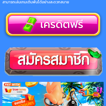
สามารถเล่นเกมเดินพันได้อย่างสะดวกสบาย