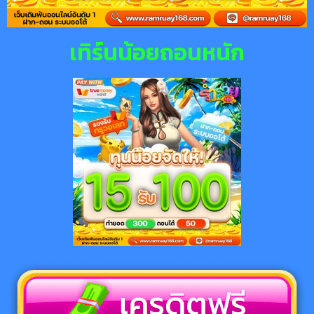
เทิร์นน้อยถอนหนัก