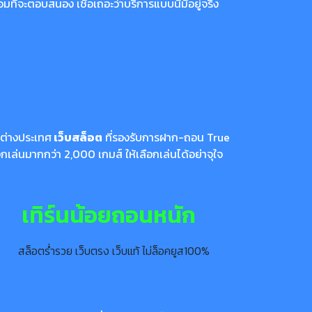
มที่จะตอบสนอง เชื่อเถอะว่าบริการแบบนี้มีอยู่จริง
กต่างประเทศ
เว็บสล็อต
ที่รองรับการฝาก-ถอน True
กเล่นมากกว่า 2,000 เกมส์ ให้เลือกเล่นได้อย่าจุใจ
เทิร์นน้อยถอนหนัก