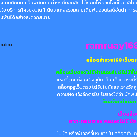
ได้รับความนิยมมนเว็บพนันเกมต่างๆที่ยอดฮิต โต๊ะเกมไพ่ออนไลน์ในคาสิโ
ายใจ บริการที่ครบจบในที่เดียว แหล่งรวมเกมเดิมพันออนไลน์ชั้นนำ การ
เดินพันได้อย่างสะดวกสบาย
ramruay168
สล็อตร่ำรวย168 เว็บตร
สล็อตเว็บตรงไม่มีผ่านเอเย่นต์ ไม่มีขั้น
แรงที่สุดแห่งยุคปัจจุบัน เว็บสล็อตตรงที่ร
สล็อตpgเว็บตรง ได้รับโบนัสและรางวัลสูง
ความผิดหวังอีกต่อไป รับรองได้ว่า นักพ
เว็บสล็อตใหม่ล
เว็บสล็
ฝาก-ถอน true wallet ไม่มี บัญ
โบนัส หรือฟีเจอร์อื่นๆ ภายใน สล็อตเว็บ