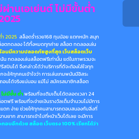
ผ่านเอเย่นต์ ไม่มีขั้นต่ำ
2025
นต่ำ 2025
สล็อตรํ่ารวย168 ทุนน้อย แตกหนัก สนุก
 สล็อตทดลอง ได้ทั้งหมดทุกค่าย สล็อต ทดลองเล่น
้อมมีความปลอดภัยสูงที่สุด เว็บสล็อตเว็บ
นัน ทดลองเล่นสล็อตฟรีเท่านั้น แต่ในภาพรวมจะ
ินได้ จึงกล่าวได้ว่าบริการที่ดีจะต้องใส่ใจทุก
จะให้ทุกคนเข้าใจว่า การเล่นเกมพนันมีอิสระ
ถอนได้จริงแน่นอน แม้ไม่ สมัครสมาชิกสล็อต
มีขั้น ต่ํา
พร้อมที่จะเติมเต็มได้ตลอดเวลา 24
ล็อตฟรี พร้อมที่จะจ่ายเงินรางวัลเต็มจำนวนไม่มีการ
ตแตก ง่าย ช่วยให้ทุกคนสามารถตอบสนองกับสิ่งที่
ใช้งานยาก สามารถเข้าไปที่หน้าเว็บได้เลย จะมีการ
กอบอีกด้วย สล็อต เว็บตรง 100% เรียกได้ว่า