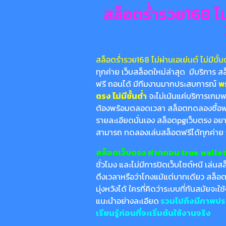
สล็อตรํ่ารวย168 ไม่
สล็อตรํ่ารวย168 ไม่ผ่านเอเย่นต์ ไม่มีขั้
ทุกค่าย เว็บสล็อตใหม่ล่าสุด มีบริการ
ฟรี ถอนได้ มีทีมงานมากประสบการณ์
พร
ตรง ไม่มีขั้นต่ำ
จะไม่เน้นแค่บริการเกมพ
ต้องพร้อมตลอดเวลา สล็อตทดลองซื้อฟรีสป
รายละเอียดนั่นเอง สล็อตpgเว็บตรง อยาก
สามารถ ทดลองเล่นสล็อตฟรีได้ทุกค่าย 
สล็อตเว็บตรง ฝากถอน true wallet ไม่
ชั่วโมง และไม่มีการปิดเว็บไซต์หนี เล่นส
ดึงเวลาหรือว่าโกงแม้แต่บาทเดียว สล็อ
มุ่งหวังได้ ใครที่คิดว่าระบบที่ทันสมัยจะ
แนะนำอย่างละเอียด
รวมไปถึงมีภาพประ
เรียนรู้ก่อนที่จะเริ่มต้นใช้งานจริง