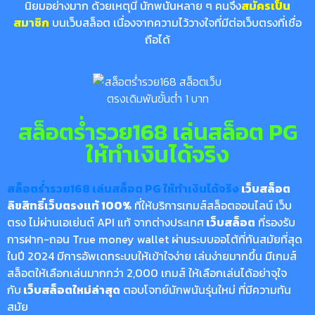
นิยมอย่างมาก ด้วยเหตุนี้ นักพนันหลาย ๆ คนจึง
สมัครเป็น
สมาชิก
บนเว็บสล็อต เนื่องจากความไว้วางใจที่มีต่อเว็บตรงที่เชื่อ
ถือได้
สล็อตรํ่ารวย168 เล่นสล็อต PG
ให้ทำเงินได้จริง
สล็อตรํ่ารวย168 เล่นสล็อต PG ให้ทำเงินได้จริง
เว็บสล็อต
ลิขสิทธิ์เว็บตรงแท้ 100%
ที่ให้บริการเกมส์สล็อตออนไลน์ เว็บ
ตรง ไม่ผ่านเอเย่นต์ API แท้ จากต่างประเทศ
เว็บสล็อต
ที่รองรับ
การฝาก-ถอน True money wallet ผ่านระบบออโต้ที่ทันสมัยที่สุด
ในปี 2024 มีการอัพเดทระบบให้เข้าใจง่าย เล่นง่ายมากขึ้น มีเกมส์
สล็อตให้เลือกเล่นมากกว่า 2,000 เกมส์ ให้เลือกเล่นได้อย่าจุใจ
กับ
เว็บสล็อตใหม่ล่าสุด
ตอบโจทย์นักพนันรุ่นใหม่ ที่มีความทัน
สมัย