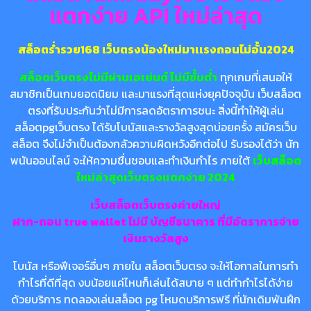
แตกง่าย API ใหม่ล่าสุด
สล็อตร่ำรวย168 เว็บตรงน้องใหม่มาเเรงถอนไม่อั้น2024
สล็อตเว็บตรงไม่มีผ่านเอเย่นต์ ไม่มีขั้นต่ำ
ทุกเกมที่เสนอให้
สมาชิกเป็นเกมยอดนิยม และมาแรงที่สุดแห่งยุคปัจจุบัน เว็บสล็อต
ตรงที่รับประกันว่าไม่มีการลดอัตราการชนะ สิ่งนี้ทำให้ผู้เล่น
สล็อตpgเว็บตรง ได้รับโบนัสและรางวัลสูงสุดบ่อยครั้ง สมัครเว็บ
สล็อต จึงไม่จำเป็นต้องกลัวความผิดหวังอีกต่อไป รับรองได้ว่า นัก
พนันออนไลน์ จะให้ความชื่นชอบและทำเงินกำไร ภายใต้
เว็บสล็อต
ใหม่ล่าสุดเว็บตรงแตกง่าย 2024
เว็บสล็อตเว็บตรงค่ายใหญ่
ฝาก-ถอน true wallet ไม่มี บัญชีธนาคาร ที่มีอัตราการจ่าย
เงินรางวัลสูง
โบนัส หรือฟีเจอร์อื่นๆ ภายใน สล็อตเว็บตรง จะให้โอกาสในการทำ
กำไรที่ดีที่สุด งบน้อยแค่ไหนก็เล่นได้สบาย ๆ แต่ทำกำไรได้ง่าย
ด้วยบริการ ทดลองเล่นสล็อต pg โหมดบริการฟรี ที่นักเดิมพันฝึก