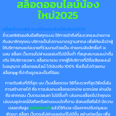
สล็อตออนไลน์น้อง
ใหม่2025
สล็อตรํ่ารวย168 เกมสล็อตออนไลน์น้องใหม่2025
ร่ำรวย168รองรับมือถือทุกระบบ ให้การเข้าถึงที่สะดวกและง่ายดาย
กับสมาชิกทุกคน บริการเป็นไปตามมาตรฐานสากล เพื่อให้แน่ใจว่าผู้
ให้บริการเกมแต่ละรายที่ร่วมงานด้วยเป็น ค่ายเกมลิขสิทธิ์แท้ จะ
มอบ สล็อต เว็บตรงไม่ผ่านเอเย่นต์ไม่มีขั้นต่ำ ที่สนุกสนานและน่าตื่น
เต้น ให้บริการเฉพาะ สล็อตมาแรง จากผู้ให้บริการที่มีชื่อเสียงและมี
ใบอนุญาต สล็อตออนไลน์ ได้เงินจริง 100% ซึ่งเต็มไปด้วยเกม
สล็อตpg ที่น่าดึงดูดและเป็นที่นิยม
การเดิมพันที่ดีที่สุด บน เว็บสล็อตตรง วิธีที่สะดวกที่สุดวิธีหนึ่งใน
การสร้างรายได้ คือ การเล่นเกมสล็อตแตกง่าย แตกบ่อย ผ่านมือ
ถือ ฝากถอน เว็บตรงวอเลท ไม่มีขั้นต่ำ เล่นเกมสล็อตไม่ว่าคุณจะ
เล่นบนอุปกรณ์มือถือหรือผ่านระบบใดก็ตาม ยังคงเชื่อถือได้ มีความ
ปลอดภัยสูง
สมัครสมาชิก
แล้วไร้กังวล เนื่องจากปรับปรุงและ
พัฒนา สล็อต เว็บตรงไม่ผ่านเอเย่นต์ไม่มีขั้น อย่างต่อเนื่อง เพื่อ