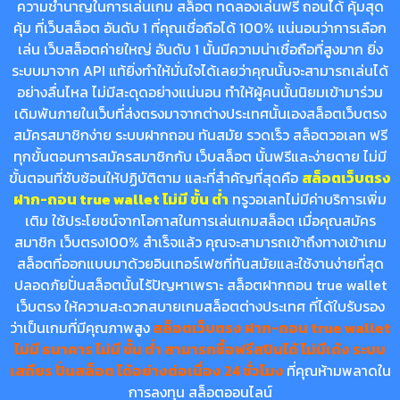
ความชำนาญในการเล่นเกม สล็อต ทดลองเล่นฟรี ถอนได้ คุ้มสุด
คุ้ม ที่เว็บสล็อต อันดับ 1 ที่คุณเชื่อถือได้ 100% แน่นอนว่าการเลือก
เล่น เว็บสล็อตค่ายใหญ่ อันดับ 1 นั้นมีความน่าเชื่อถือที่สูงมาก ยิ่ง
ระบบมาจาก API แท้ยิ่งทำให้มั่นใจได้เลยว่าคุณนั้นจะสามารถเล่นได้
อย่างลื่นไหล ไม่มีสะดุดอย่างแน่นอน ทำให้ผู้คนนั้นนิยมเข้ามาร่วม
เดิมพันภายในเว็บที่ส่งตรงมาจากต่างประเทศนั้นเอง
สล็อตเว็บตรง
สมัครสมาชิกง่าย ระบบฝากถอน ทันสมัย รวดเร็ว สล็อตวอเลท ฟรี
ทุกขั้นตอน
การสมัครสมาชิกกับ เว็บสล็อต นั้นฟรีและง่ายดาย ไม่มี
ขั้นตอนที่ซับซ้อนให้ปฏิบัติตาม และที่สำคัญที่สุดคือ
สล็อตเว็บตรง
ฝาก-ถอน true wallet ไม่มี ขั้น ต่ํา
ทรูวอเลทไม่มีค่าบริการเพิ่ม
เติม ใช้ประโยชน์จากโอกาสในการเล่นเกมสล็อต เมื่อคุณสมัคร
สมาชิก เว็บตรง100% สำเร็จแล้ว คุณจะสามารถเข้าถึงทางเข้าเกม
สล็อตที่ออกแบบมาด้วยอินเทอร์เฟซที่ทันสมัยและใช้งานง่ายที่สุด
ปลอดภัย
ปั่นสล็อตนั้นไร้ปัญหาเพราะ สล็อตฝากถอน true wallet
เว็บตรง ให้ความสะดวกสบายเกมสล็อตต่างประเทศ ที่ได้ใบรับรอง
ว่าเป็นเกมที่มีคุณภาพสูง
สล็อตเว็บตรง ฝาก-ถอน true wallet
ไม่มี ธนาคาร ไม่มี ขั้น ต่ํา สามารถซื้อฟรีสปินได้ ไม่มีเด้ง ระบบ
เสถียร ปั่นสล็อต ได้อย่างต่อเนื่อง 24 ชั่วโมง
ที่คุณห้ามพลาดใน
การลงทุน สล็อตออนไลน์