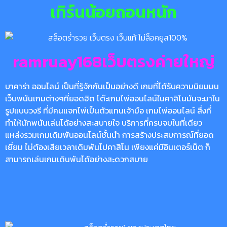
เทิร์นน้อยถอนหนัก
ramruay168เว็บตรงค่ายใหญ่
บาคาร่า ออนไลน์ เป็นที่รู้จักกันเป็นอย่างดี เกมที่ได้รับความนิยมมน
เว็บพนันเกมต่างๆที่ยอดฮิต โต๊ะเกมไพ่ออนไลน์ในคาสิโนมันจะมาใน
รูปแบบวงรี ที่มีคนแจกไพ่เป็นตัวแทนเจ้ามือ เกมไพ่ออนไลน์ สื่งที่
ทำให้นักพนันเล่นได้อย่างสะสบายใจ บริการที่ครบจบในที่เดียว
แหล่งรวมเกมเดิมพันออนไลน์ชั้นนำ การสร้างประสบการณ์ที่ยอด
เยี่ยม ไม่ต้องเสียเวลาเดิมพันไปคาสิโน เพียงแค่มีอินเตอร์เน็ต ก็
สามารถเล่นเกมเดินพันได้อย่างสะดวกสบาย