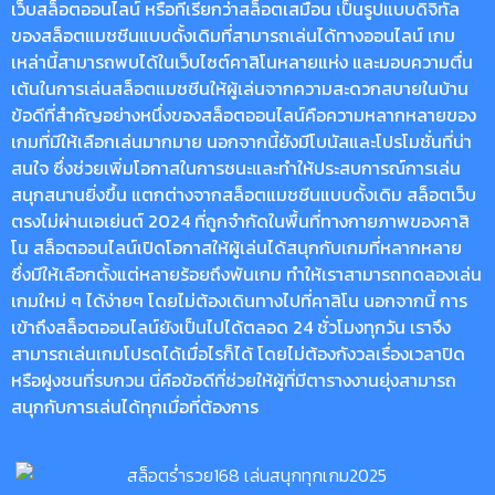
เว็บสล็อตออนไลน์ หรือที่เรียกว่าสล็อตเสมือน เป็นรูปแบบดิจิทัล
ของสล็อตแมชชีนแบบดั้งเดิมที่สามารถเล่นได้ทางออนไลน์ เกม
เหล่านี้สามารถพบได้ในเว็บไซต์คาสิโนหลายแห่ง และมอบความตื่น
เต้นในการเล่นสล็อตแมชชีนให้ผู้เล่นจากความสะดวกสบายในบ้าน
ข้อดีที่สำคัญอย่างหนึ่งของสล็อตออนไลน์คือความหลากหลายของ
เกมที่มีให้เลือกเล่นมากมาย นอกจากนี้ยังมีโบนัสและโปรโมชั่นที่น่า
สนใจ ซึ่งช่วยเพิ่มโอกาสในการชนะและทำให้ประสบการณ์การเล่น
สนุกสนานยิ่งขึ้น แตกต่างจากสล็อตแมชชีนแบบดั้งเดิม สล็อตเว็บ
ตรงไม่ผ่านเอเย่นต์ 2024 ที่ถูกจำกัดในพื้นที่ทางกายภาพของคาสิ
โน สล็อตออนไลน์เปิดโอกาสให้ผู้เล่นได้สนุกกับเกมที่หลากหลาย
ซึ่งมีให้เลือกตั้งแต่หลายร้อยถึงพันเกม ทำให้เราสามารถทดลองเล่น
เกมใหม่ ๆ ได้ง่ายๆ โดยไม่ต้องเดินทางไปที่คาสิโน นอกจากนี้ การ
เข้าถึงสล็อตออนไลน์ยังเป็นไปได้ตลอด 24 ชั่วโมงทุกวัน เราจึง
สามารถเล่นเกมโปรดได้เมื่อไรก็ได้ โดยไม่ต้องกังวลเรื่องเวลาปิด
หรือฝูงชนที่รบกวน นี่คือข้อดีที่ช่วยให้ผู้ที่มีตารางงานยุ่งสามารถ
สนุกกับการเล่นได้ทุกเมื่อที่ต้องการ