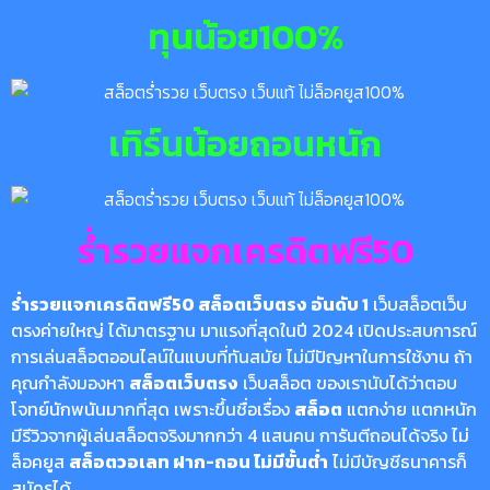
ทุนน้อย100%
เทิร์นน้อยถอนหนัก
ร่ำรวยแจกเครดิตฟรี50
ร่ำรวยแจกเครดิตฟรี50 สล็อตเว็บตรง อันดับ 1
เว็บสล็อตเว็บ
ตรงค่ายใหญ่ ได้มาตรฐาน มาแรงที่สุดในปี 2024 เปิดประสบการณ์
การเล่นสล็อตออนไลน์ในแบบที่ทันสมัย ไม่มีปัญหาในการใช้งาน ถ้า
คุณกำลังมองหา
สล็อตเว็บตรง
เว็บสล็อต ของเรานับได้ว่าตอบ
โจทย์นักพนันมากที่สุด เพราะขึ้นชื่อเรื่อง
สล็อต
แตกง่าย แตกหนัก
มีรีวิวจากผู้เล่นสล็อตจริงมากกว่า 4 แสนคน การันตีถอนได้จริง ไม่
ล็อคยูส
สล็อตวอเลท ฝาก-ถอน ไม่มีขั้นต่ำ
ไม่มีบัญชีธนาคารก็
สมัครได้