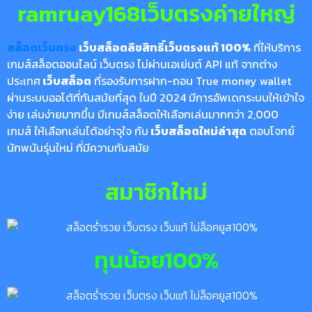
ramruay168เว็บตรงค่ายใหญ่
สล็อตเว็บตรง
เว็บสล็อตลิขสิทธิ์เว็บตรงแท้ 100%
ที่ให้บริการ
เกมส์สล็อตออนไลน์ เว็บตรง ไม่ผ่านเอเย่นต์ API แท้ จากต่าง
ประเทศ
เว็บสล็อต
ที่รองรับการฝาก-ถอน True money wallet
ผ่านระบบออโต้ที่ทันสมัยที่สุด ในปี 2024 มีการอัพเดทระบบให้เข้าใจ
ง่าย เล่นง่ายมากขึ้น มีเกมส์สล็อตให้เลือกเล่นมากกว่า 2,000
เกมส์ ให้เลือกเล่นได้อย่าจุใจ กับ
เว็บสล็อตใหม่ล่าสุด
ตอบโจทย์
นักพนันรุ่นใหม่ ที่มีความทันสมัย
สมาชิกใหม่
ทุนน้อย100%