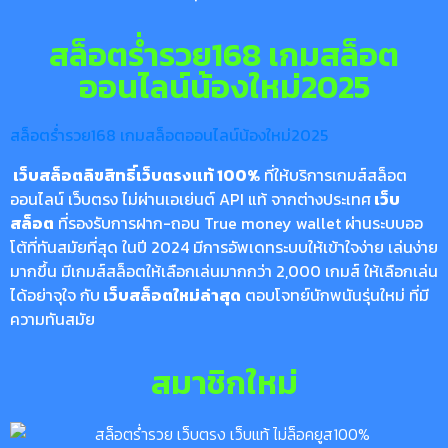
สล็อตรํ่ารวย168 เกมสล็อต
ออนไลน์น้องใหม่2025
สล็อตรํ่ารวย168 เกมสล็อตออนไลน์น้องใหม่2025
เว็บสล็อตลิขสิทธิ์เว็บตรงแท้ 100%
ที่ให้บริการเกมส์สล็อต
ออนไลน์ เว็บตรง ไม่ผ่านเอเย่นต์ API แท้ จากต่างประเทศ
เว็บ
สล็อต
ที่รองรับการฝาก-ถอน True money wallet ผ่านระบบออ
โต้ที่ทันสมัยที่สุด ในปี 2024 มีการอัพเดทระบบให้เข้าใจง่าย เล่นง่าย
มากขึ้น มีเกมส์สล็อตให้เลือกเล่นมากกว่า 2,000 เกมส์ ให้เลือกเล่น
ได้อย่าจุใจ กับ
เว็บสล็อตใหม่ล่าสุด
ตอบโจทย์นักพนันรุ่นใหม่ ที่มี
ความทันสมัย
สมาชิกใหม่