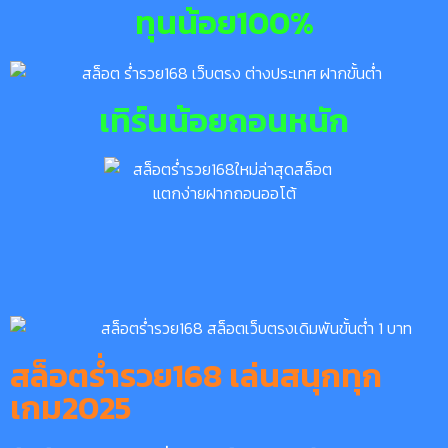
ทุนน้อย100%
เทิร์นน้อยถอนหนัก
68สล็อต
68สล็อต
8เว็บ
สล็อตร่ำรวย168 เล่นสนุกทุก
เกม2025
68โปร