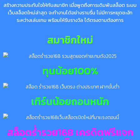
สร้างความประทับใจให้กับสมาชิก เมื่อพูดถึงการเดิมพันสล็อต ระบบ
เว็บสล็อตใหม่ล่าสุด จะทำงานได้อย่างราบรื่น ไม่มีการหยุดชะงัก
ระหว่างเล่นเกม พร้อมให้รับรางวัล ได้ตรงตามต้องการ
สมาชิกใหม่
ทุนน้อย100%
เทิร์นน้อยถอนหนัก
สล็อตรํ่ารวย168 เครดิตฟรีแจก