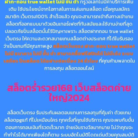
ฝาก-ถอน true wallet ไม่มี ขั้น ต่ํา
ทรูวอเลทไม่มีค่าบริการเพิ่ม
เติม ใช้ประโยชน์จากโอกาสในการเล่นเกมสล็อต เมื่อคุณสมัคร
สมาชิก เว็บตรง100% สำเร็จแล้ว คุณจะสามารถเข้าถึงทางเข้าเกม
สล็อตที่ออกแบบมาด้วยอินเทอร์เฟซที่ทันสมัยและใช้งานง่ายที่สุด
ปลอดภัย
ปั่นสล็อตนั้นไร้ปัญหาเพราะ สล็อตฝากถอน true wallet
เว็บตรง ให้ความสะดวกสบายเกมสล็อตต่างประเทศ ที่ได้ใบรับรอง
ว่าเป็นเกมที่มีคุณภาพสูง
สล็อตเว็บตรง ฝาก-ถอน true wallet
ไม่มี ธนาคาร ไม่มี ขั้น ต่ํา สามารถซื้อฟรีสปินได้ ไม่มีเด้ง ระบบ
เสถียร ปั่นสล็อต ได้อย่างต่อเนื่อง 24 ชั่วโมง
ที่คุณห้ามพลาดใน
การลงทุน สล็อตออนไลน์
สล็อตร่ำรวย168 เว็บสล็อตค่าย
ใหญ่2024
สล็อตเว็บตรง รับประกันผลตอบแทนการลงทุนที่คุ้มค่า ด้วยเกม
สล็อตpgแท้ ที่ไม่เหมือนใคร ทุกครั้งที่คุณใช้บริการ คุณจะพบกับขั้น
ตอนการถอนเงินที่รวดเร็วมาก จ่ายเงินรางวัลมากมาย ไม่ว่าคุณจะ
ทำกำไรได้มากเพียงใดก็ตาม ระบบอัตโนมัติโดดเด่นด้วยคุณสมบัติ