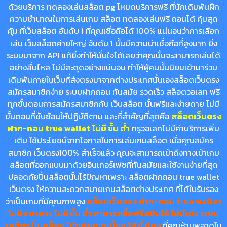
ด้วยบริการ ทดลองเล่นสล็อต pg โหมดบริการฟรี ที่นักเดิมพันฝึก
ความชำนาญในการเล่นเกม สล็อต ทดลองเล่นฟรี ถอนได้ คุ้มสุด
คุ้ม ที่เว็บสล็อต อันดับ 1 ที่คุณเชื่อถือได้ 100% แน่นอนว่าการเลือก
เล่น เว็บสล็อตค่ายใหญ่ อันดับ 1 นั้นมีความน่าเชื่อถือที่สูงมาก ยิ่ง
ระบบมาจาก API แท้ยิ่งทำให้มั่นใจได้เลยว่าคุณนั้นจะสามารถเล่นได้
อย่างลื่นไหล ไม่มีสะดุดอย่างแน่นอน ทำให้ผู้คนนั้นนิยมเข้ามาร่วม
เดิมพันภายในเว็บที่ส่งตรงมาจากต่างประเทศนั้นเอง
สล็อตเว็บตรง
สมัครสมาชิกง่าย ระบบฝากถอน ทันสมัย รวดเร็ว สล็อตวอเลท ฟรี
ทุกขั้นตอน
การสมัครสมาชิกกับ เว็บสล็อต นั้นฟรีและง่ายดาย ไม่มี
ขั้นตอนที่ซับซ้อนให้ปฏิบัติตาม และที่สำคัญที่สุดคือ
สล็อตเว็บตรง
ฝาก-ถอน true wallet ไม่มี ขั้น ต่ํา
ทรูวอเลทไม่มีค่าบริการเพิ่ม
เติม ใช้ประโยชน์จากโอกาสในการเล่นเกมสล็อต เมื่อคุณสมัคร
สมาชิก เว็บตรง100% สำเร็จแล้ว คุณจะสามารถเข้าถึงทางเข้าเกม
สล็อตที่ออกแบบมาด้วยอินเทอร์เฟซที่ทันสมัยและใช้งานง่ายที่สุด
ปลอดภัย
ปั่นสล็อตนั้นไร้ปัญหาเพราะ สล็อตฝากถอน true wallet
เว็บตรง ให้ความสะดวกสบายเกมสล็อตต่างประเทศ ที่ได้ใบรับรอง
ว่าเป็นเกมที่มีคุณภาพสูง
สล็อตเว็บตรง ฝาก-ถอน true wallet
ไม่มี ธนาคาร ไม่มี ขั้น ต่ํา สามารถซื้อฟรีสปินได้ ไม่มีเด้ง ระบบ
เสถียร ปั่นสล็อต ได้อย่างต่อเนื่อง 24 ชั่วโมง
ที่คุณห้ามพลาดใน