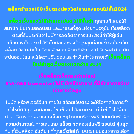
สล็อตร่ำรวย168 เว็บตรงน้องใหม่มาเเรงถอนไม่อั้น2024
สล็อตเว็บตรงไม่มีผ่านเอเย่นต์ ไม่มีขั้นต่ำ
ทุกเกมที่เสนอให้
สมาชิกเป็นเกมยอดนิยม และมาแรงที่สุดแห่งยุคปัจจุบัน เว็บสล็อต
ตรงที่รับประกันว่าไม่มีการลดอัตราการชนะ สิ่งนี้ทำให้ผู้เล่น
สล็อตpgเว็บตรง ได้รับโบนัสและรางวัลสูงสุดบ่อยครั้ง สมัครเว็บ
สล็อต จึงไม่จำเป็นต้องกลัวความผิดหวังอีกต่อไป รับรองได้ว่า นัก
พนันออนไลน์ จะให้ความชื่นชอบและทำเงินกำไร ภายใต้
เว็บสล็อต
ใหม่ล่าสุดเว็บตรงแตกง่าย 2024
เว็บสล็อตเว็บตรงค่ายใหญ่
ฝาก-ถอน true wallet ไม่มี บัญชีธนาคาร ที่มีอัตราการจ่าย
เงินรางวัลสูง
โบนัส หรือฟีเจอร์อื่นๆ ภายใน สล็อตเว็บตรง จะให้โอกาสในการทำ
กำไรที่ดีที่สุด งบน้อยแค่ไหนก็เล่นได้สบาย ๆ แต่ทำกำไรได้ง่าย
ด้วยบริการ ทดลองเล่นสล็อต pg โหมดบริการฟรี ที่นักเดิมพันฝึก
ความชำนาญในการเล่นเกม สล็อต ทดลองเล่นฟรี ถอนได้ คุ้มสุด
คุ้ม ที่เว็บสล็อต อันดับ 1 ที่คุณเชื่อถือได้ 100% แน่นอนว่าการเลือก