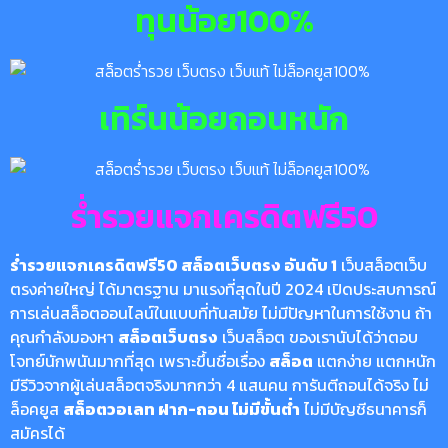
ทุนน้อย100%
เทิร์นน้อยถอนหนัก
ร่ำรวยแจกเครดิตฟรี50
ร่ำรวยแจกเครดิตฟรี50 สล็อตเว็บตรง อันดับ 1
เว็บสล็อตเว็บ
ตรงค่ายใหญ่ ได้มาตรฐาน มาแรงที่สุดในปี 2024 เปิดประสบการณ์
การเล่นสล็อตออนไลน์ในแบบที่ทันสมัย ไม่มีปัญหาในการใช้งาน ถ้า
คุณกำลังมองหา
สล็อตเว็บตรง
เว็บสล็อต ของเรานับได้ว่าตอบ
โจทย์นักพนันมากที่สุด เพราะขึ้นชื่อเรื่อง
สล็อต
แตกง่าย แตกหนัก
มีรีวิวจากผู้เล่นสล็อตจริงมากกว่า 4 แสนคน การันตีถอนได้จริง ไม่
ล็อคยูส
สล็อตวอเลท ฝาก-ถอน ไม่มีขั้นต่ำ
ไม่มีบัญชีธนาคารก็
สมัครได้