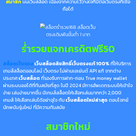
สมาชิก
บนเว็บสล็อต เนื่องจากความไว้วางใจที่มีต่อเว็บตรงที่เชื่อ
ถือได้
ร่ำรวยแจกเครดิตฟรี50
สล็อตเว็บตรง
เว็บสล็อตลิขสิทธิ์เว็บตรงแท้ 100%
ที่ให้บริการ
เกมส์สล็อตออนไลน์ เว็บตรง ไม่ผ่านเอเย่นต์ API แท้ จากต่าง
ประเทศ
เว็บสล็อต
ที่รองรับการฝาก-ถอน True money wallet
ผ่านระบบออโต้ที่ทันสมัยที่สุด ในปี 2024 มีการอัพเดทระบบให้เข้าใจ
ง่าย เล่นง่ายมากขึ้น มีเกมส์สล็อตให้เลือกเล่นมากกว่า 2,000
เกมส์ ให้เลือกเล่นได้อย่าจุใจ กับ
เว็บสล็อตใหม่ล่าสุด
ตอบโจทย์
นักพนันรุ่นใหม่ ที่มีความทันสมัย
สมาชิกใหม่