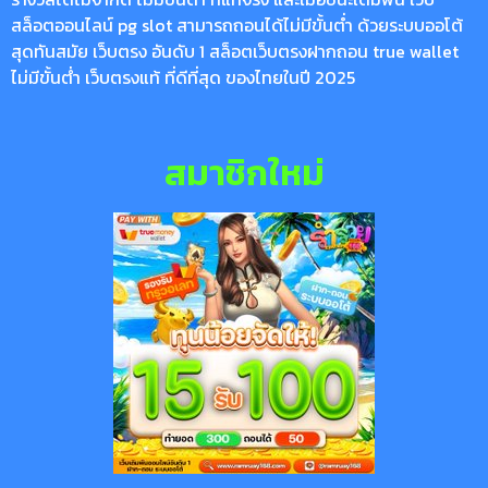
สล็อตออนไลน์ pg slot สามารถถอนได้ไม่มีขั้นต่ำ ด้วยระบบออโต้
สุดทันสมัย เว็บตรง อันดับ 1 สล็อตเว็บตรงฝากถอน true wallet
ไม่มีขั้นต่ํา เว็บตรงแท้ ที่ดีที่สุด ของไทยในปี 2025
สมาชิกใหม่