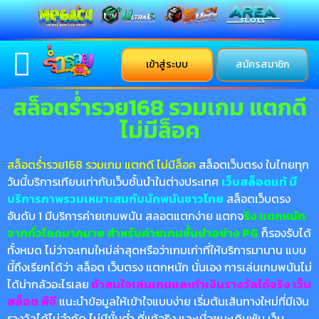
เข้าสู่ระบบ
สมัครสมาชิก
สล็อตรํ่ารวย168 รวมเกม แตกดี
ไม่มีล็อค
สล็อตรํ่ารวย168 รวมเกม แตกดี ไม่มีล็อค
สล็อตเว็บตรง ในไทยทุก
วันนี้บริการเทียบเท่ากับเว็บชั้นนำในต่างประเทศ
เว็บสล็อตแท้ มี
บริการภาพรวมเหมาะสมกับนักพนันชาวไทย
สล็อตเว็บตรง
อันดับ 1 มีบริการค่ายเกมพนัน สลอตแตกง่าย แตกจ
ริง แตกหนัก
จากทั่วโลกมากมาย สำหรับค่ายเกมชั้นนำอย่าง PG
ก็รองรับได้
ทั้งหมด ไม่ว่าจะเกมใหม่ล่าสุดหรือว่าเกมเก่าที่ให้บริการมานาน แบบ
นี้ถึงเรียกได้ว่า สล็อต เว็บตรง แตกหนัก นั่นเอง การเล่นเกมพนันไม่
ได้น่ากลัวอะไรเลย
ถ้าสนใจเล่นเกมและทำเงินรางวัลได้จริง เว็บ
สล็อต พีจี
แนะนำข้อมูลให้เข้าใจแบบง่าย เริ่มต้นเส้นทางใหม่ที่มีเงิน
รางวัลได้ไม่จำกัด ไม่มีขั้นต่ำ ที่แท้จริง และเมื่อชนะเดิมพัน เว็บ