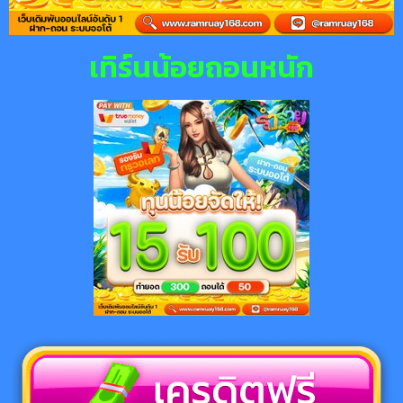
เทิร์นน้อยถอนหนัก