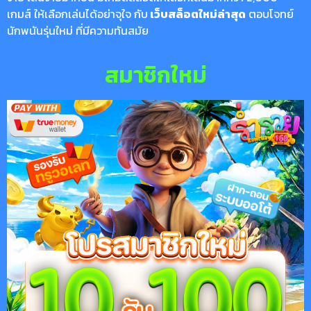
เกมส์ ให้เลือกเล่นได้อย่าจุใจ กับ
เว็บสล็อตใหม่ล่าสุด
ตอบโจทย์
นักพนันรุ่นใหม่ ที่มีความทันสมัย
สมาชิกใหม่