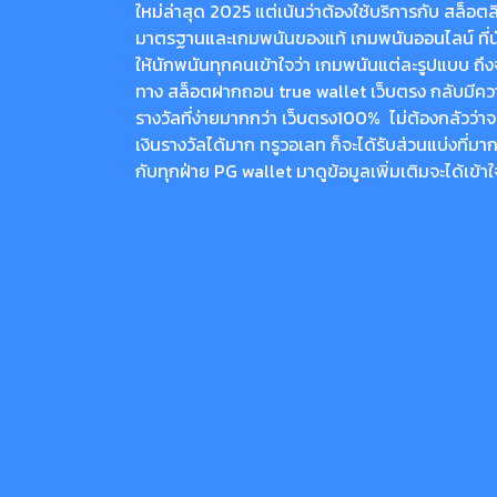
ใหม่ล่าสุด 2025 แต่เน้นว่าต้องใช้บริการกับ สล็อตลิข
มาตรฐานและเกมพนันของแท้ เกมพนันออนไลน์ ที่
ให้นักพนันทุกคนเข้าใจว่า เกมพนันแต่ละรูปแบบ ถึง
ทาง สล็อตฝากถอน true wallet เว็บตรง กลับมีควา
รางวัลที่ง่ายมากกว่า เว็บตรง100% ไม่ต้องกลัวว่าจ
เงินรางวัลได้มาก ทรูวอเลท ก็จะได้รับส่วนแบ่งที่มา
กับทุกฝ่าย PG wallet มาดูข้อมูลเพิ่มเติมจะได้เข้า