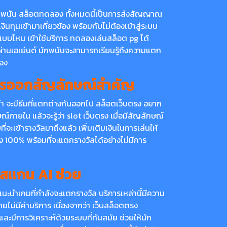
เกมพนัน สล็อตทดลอง ทั้งหมดนี้เป็นการส่งสัญญาณ
ินทุนเข้ามาเกี่ยวข้อง พร้อมกับไม่ต้องเข้าสู่ระบบ
บบไหน เข้าใช้บริการ ทดลองเล่นสล็อต pg ได้
ผ่านเอเย่นต์ นักพนันจะสามารถเรียนรู้ถึงความแตก
เอง
การออกสัญลักษณ์สำคัญ
นำ จะมีธีมที่แตกต่างกันออกไป สล็อตเว็บตรง อยาก
ภายใน แล้วจะรู้ว่า slot เว็บตรง เมื่อมีสัญลักษณ์
จะเข้ารางวัลมาถึงแล้ว เพิ่มเติมเงินในการเล่นให้
บตรง 100% พร้อมที่จะแตกรางวัลได้อย่างไม่มีการ
มสแกน AI ช่วย
ะแนะนำเกมที่กำลังจะแตกรางวัล บริการเหล่านี้มีความ
ยไม่มีค่าบริการ เนื่องจากว่า เว็บสล็อตตรง
ละมีการวิเคราะห์ด้วยระบบที่ทันสมัย ช่วยให้นัก