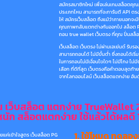
สมัครสมาชิกใหม่ เพื่อเล่นเกมสล็อตคุ
ประเภทไหน สามารถที่จะการันตี API ต
ให้ สมัครเว็บสล็อต ถึงแม้ว่าภายนอกจะ
คุณภาพกลับแตกต่างกันออกไป สล็อต P
ถอน true wallet เว็บตรง ที่คุณ ปั่นสล็อต
เว็บสล็อต เว็บตรง ไม่ผ่านเอเย่นต์ รับร
สามารถถอนได้ ไม่มีขั้นต่ำ ซึ่งถอนได้เริ่ม
ในการถอนไม่มีเงื่อนไขใดๆ ไม่มีโกง ไม่มี
เลือก ที่ดีที่สุด เว็บตรงคือคำตอบสุดท้
จากโลกออนไลน์ เว็บสล็อตแตกง่าย อันดั
่น เว็บสล็อต แตกง่าย TrueWallet
นัก สล็อตแตกง่าย ใช้แล้วได้ผลดี
1. ใช้โหมด ทดลอง
ายแค่เข้าใจสูตร เว็บสล็อต PG