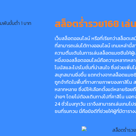
สล็อตร่ำรวย168 เล
เว็บสล็อตออนไลน์ หรือที่เรียกว่าสล็อตเ
ที่สามารถเล่นได้ทางออนไลน์ เกมเหล่านี
ความตื่นเต้นในการเล่นสล็อตแมชชีนให้ผู
หนึ่งของสล็อตออนไลน์คือความหลากหลายข
โบนัสและโปรโมชั่นที่น่าสนใจ ซึ่งช่วยเพ
สนุกสนานยิ่งขึ้น แตกต่างจากสล็อตแมชชีน
ถูกจำกัดในพื้นที่ทางกายภาพของคาสิโน สล
หลากหลาย ซึ่งมีให้เลือกตั้งแต่หลายร้อย
ง่ายๆ โดยไม่ต้องเดินทางไปที่คาสิโน นอก
24 ชั่วโมงทุกวัน เราจึงสามารถเล่นเกมโปรด
ชนที่รบกวน นี่คือข้อดีที่ช่วยให้ผู้ที่มีตา