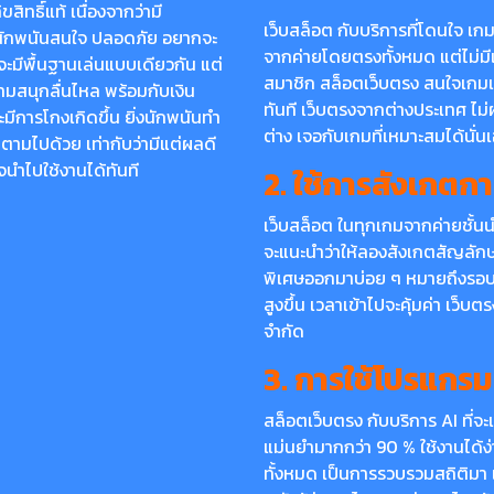
สิทธิ์แท้ เนื่องจากว่ามี
เว็บสล็อต กับบริการที่โดนใจ 
นักพนันสนใจ ปลอดภัย อยากจะ
จากค่ายโดยตรงทั้งหมด แต่ไม่มีเง
จะมีพื้นฐานเล่นแบบเดียวกัน แต่
สมาชิก สล็อตเว็บตรง สนใจเกมแ
มสนุกลื่นไหล พร้อมกับเงิน
ทันที เว็บตรงจากต่างประเทศ ไม่
ะมีการโกงเกิดขึ้น ยิ่งนักพนันทำ
ต่าง เจอกับเกมที่เหมาะสมได้นั่น
กตามไปด้วย เท่ากับว่ามีแต่ผลดี
ใจนำไปใช้งานได้ทันที
2. ใช้การสังเกต
เว็บสล็อต ในทุกเกมจากค่ายชั้น
จะแนะนำว่าให้ลองสังเกตสัญลักษณ์
พิเศษออกมาบ่อย ๆ หมายถึงรอบที่
สูงขึ้น เวลาเข้าไปจะคุ้มค่า เว็
จำกัด
3. การใช้โปรแกร
สล็อตเว็บตรง กับบริการ AI ที่จ
แม่นยำมากกว่า 90 % ใช้งานได้ง่า
ทั้งหมด เป็นการรวบรวมสถิติมา แ