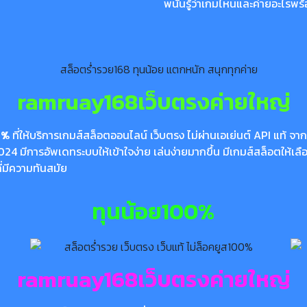
พนันรู้ว่าเกมไหนและค่ายอะไรพร้อ
ramruay168เว็บตรงค่ายใหญ่
0%
ที่ให้บริการเกมส์สล็อตออนไลน์ เว็บตรง ไม่ผ่านเอเย่นต์ API แท้ จา
24 มีการอัพเดทระบบให้เข้าใจง่าย เล่นง่ายมากขึ้น มีเกมส์สล็อตให้เลือ
ี่มีความทันสมัย
ทุนน้อย100%
ramruay168เว็บตรงค่ายใหญ่