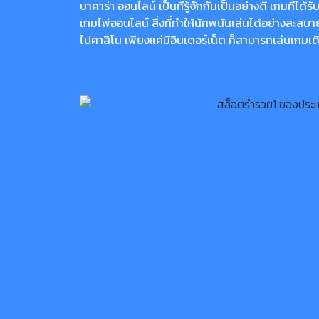
บาคาร่า ออนไลน์ เป็นที่รู้จักกันเป็นอย่างดี เกมที่
เกมไพ่ออนไลน์ สื่งที่ทำให้นักพนันเล่นได้อย่างสะสบ
ไปคาสิโน เพียงแค่มีอินเตอร์เน็ต ก็สามารถเล่นเกม