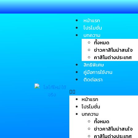
หน้าแรก
โปรโมชั่น
บทความ
ทั้งหมด
ข่าวคาสิโนน่าสนใจ
คาสิโนต่างประเทศ
สิทธิพิเศษ
คู่มือการใช้งาน
ติดต่อเรา
หน้าแรก
โปรโมชั่น
บทความ
ทั้งหมด
ข่าวคาสิโนน่าสนใจ
คาสิโนต่างประเทศ