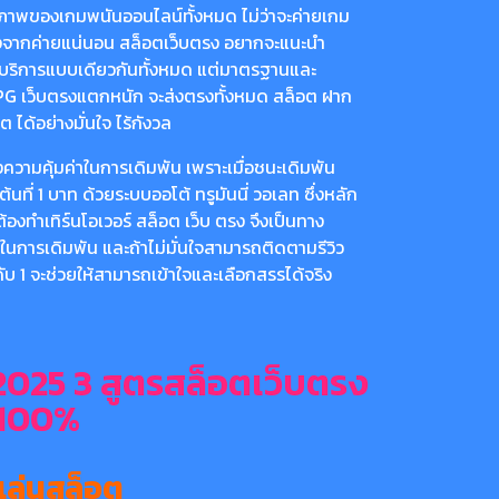
ณภาพของเกมพนันออนไลน์ทั้งหมด ไม่ว่าจะค่ายเกม
รงจากค่ายแน่นอน สล็อตเว็บตรง อยากจะแนะนำ
มีบริการแบบเดียวกันทั้งหมด แต่มาตรฐานและ
G เว็บตรงแตกหนัก จะส่งตรงทั้งหมด สล็อต ฝาก
 ได้อย่างมั่นใจ ไร้กังวล
องความคุ้มค่าในการเดิมพัน เพราะเมื่อชนะเดิมพัน
ต้นที่ 1 บาท ด้วยระบบออโต้ ทรูมันนี่ วอเลท ซึ่งหลัก
ต้องทำเทิร์นโอเวอร์ สล็อต เว็บ ตรง จึงเป็นทาง
ายในการเดิมพัน และถ้าไม่มั่นใจสามารถติดตามรีวิว
บ 1 จะช่วยให้สามารถเข้าใจและเลือกสรรได้จริง
 2025 3 สูตรสล็อตเว็บตรง
 100%
เล่นสล็อต