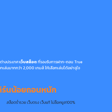
กต่างประเทศ
เว็บสล็อต
ที่รองรับการฝาก-ถอน True
กเล่นมากกว่า 2,000 เกมส์ ให้เลือกเล่นได้อย่าจุใจ
ทิร์นน้อยถอนหนัก