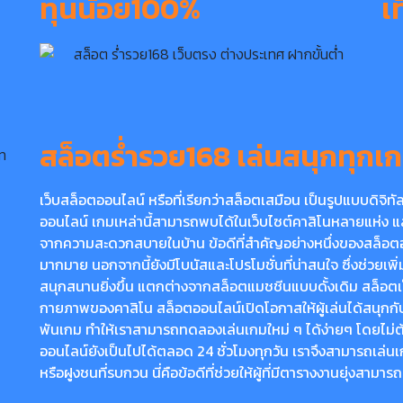
ทุนน้อย100%
เ
สล็อตร่ำรวย168 เล่นสนุกทุกเ
เว็บสล็อตออนไลน์ หรือที่เรียกว่าสล็อตเสมือน เป็นรูปแบบดิจิ
ออนไลน์ เกมเหล่านี้สามารถพบได้ในเว็บไซต์คาสิโนหลายแห่ง แ
จากความสะดวกสบายในบ้าน ข้อดีที่สำคัญอย่างหนึ่งของสล็อต
มากมาย นอกจากนี้ยังมีโบนัสและโปรโมชั่นที่น่าสนใจ ซึ่งช่วย
สนุกสนานยิ่งขึ้น แตกต่างจากสล็อตแมชชีนแบบดั้งเดิม สล็อตเว็
กายภาพของคาสิโน สล็อตออนไลน์เปิดโอกาสให้ผู้เล่นได้สนุกกับเ
พันเกม ทำให้เราสามารถทดลองเล่นเกมใหม่ ๆ ได้ง่ายๆ โดยไม่ต้
ออนไลน์ยังเป็นไปได้ตลอด 24 ชั่วโมงทุกวัน เราจึงสามารถเล่นเก
หรือฝูงชนที่รบกวน นี่คือข้อดีที่ช่วยให้ผู้ที่มีตารางงานยุ่งสามาร