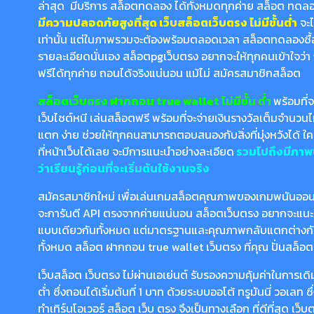
ล่าสุด มีบริการ สล็อตทดลอง ได้ทั้งหมดทุกค่าย สล็อต ทด
มีความปลอดภัยสูงที่สุด เว็บสล็อตเว็บตรง ไม่มีขั้นต่ำ
จะไ
เท่านั้น แต่ในภาพรวมจะต้องพร้อมตลอดเวลา สล็อตทดลองซื้อฟรี
รายละเอียดนั่นเอง สล็อตpgเว็บตรง อยากจะให้ทุกคนเข้าใจว
ฟรีได้ทุกค่าย ถอนได้จริงแน่นอน แม้ไม่ สมัครสมาชิกสล็อต
สล็อตเว็บตรง ฝากถอน true wallet ไม่มีขั้น ต่ํา
พร้อมที่
เว็บไซต์หนี เล่นสล็อตฟรี พร้อมที่จะจ่ายเงินรางวัลเต็มจำนวน
แตก ง่าย ช่วยให้ทุกคนสามารถตอบสนองกับสิ่งที่มุ่งหวังได้ ใค
ที่หน้าเว็บได้เลย จะมีการแนะนำอย่างละเอียด
รวมไปถึงมีภาพป
ว่าเรียนรู้ก่อนที่จะเริ่มต้นใช้งานจริง
สมัครสมาชิกใหม่ เพื่อเล่นเกมสล็อตคุณภาพของเกมพนันออนไล
จะการันตี API ตรงจากค่ายแน่นอน สล็อตเว็บตรง อยากจะแนะนำ
แบบเดียวกันทั้งหมด แต่มาตรฐานและคุณภาพกลับแตกต่างกั
ทั้งหมด สล็อต ฝากถอน true wallet เว็บตรง ที่คุณ ปั่นสล็อต ไ
เว็บสล็อต เว็บตรง ไม่ผ่านเอเย่นต์ รับรองความคุ้มค่าในการเดิ
ต่ำ ซึ่งถอนได้เริ่มต้นที่ 1 บาท ด้วยระบบออโต้ ทรูมันนี่ วอเลท 
ทำเทิร์นโอเวอร์ สล็อต เว็บ ตรง จึงเป็นทางเลือก ที่ดีที่สุด เ