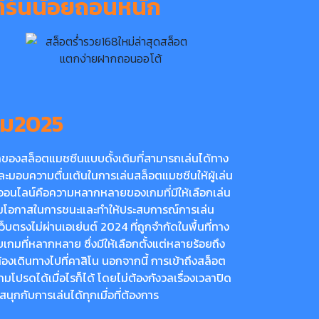
ทิร์นน้อยถอนหนัก
กม2025
ทัลของสล็อตแมชชีนแบบดั้งเดิมที่สามารถเล่นได้ทาง
ละมอบความตื่นเต้นในการเล่นสล็อตแมชชีนให้ผู้เล่น
ออนไลน์คือความหลากหลายของเกมที่มีให้เลือกเล่น
เพิ่มโอกาสในการชนะและทำให้ประสบการณ์การเล่น
บตรงไม่ผ่านเอเย่นต์ 2024 ที่ถูกจำกัดในพื้นที่ทาง
กมที่หลากหลาย ซึ่งมีให้เลือกตั้งแต่หลายร้อยถึง
องเดินทางไปที่คาสิโน นอกจากนี้ การเข้าถึงสล็อต
มโปรดได้เมื่อไรก็ได้ โดยไม่ต้องกังวลเรื่องเวลาปิด
ถสนุกกับการเล่นได้ทุกเมื่อที่ต้องการ