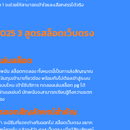
1 จะช่วยให้สามารถเข้าใจและเลือกสรรได้จริง
2025 3 สูตรสล็อตเว็บตรง
เล่นสล็อต
เกมพนัน สล็อตทดลอง ทั้งหมดนี้เป็นการส่งสัญญาณ
ินทุนเข้ามาเกี่ยวข้อง พร้อมกับไม่ต้องเข้าสู่ระบบ
บบไหน เข้าใช้บริการ ทดลองเล่นสล็อต pg ได้
ผ่านเอเย่นต์ นักพนันจะสามารถเรียนรู้ถึงความแตก
เอง
การออกสัญลักษณ์สำคัญ
นำ จะมีธีมที่แตกต่างกันออกไป สล็อตเว็บตรง อยาก
ภายใน แล้วจะรู้ว่า slot เว็บตรง เมื่อมีสัญลักษณ์