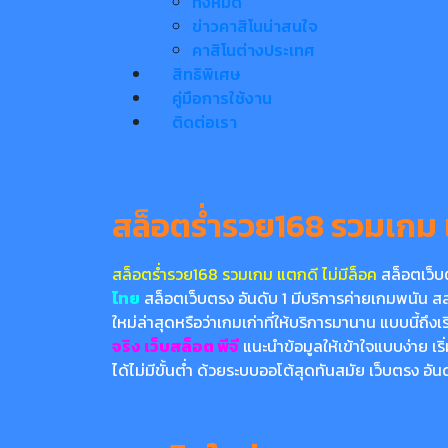
ทั้งหมด
ข่าวคาสิโนน่าสนใจ
คาสิโนต่างประเทศ
สิทธิพิเศษ
คู่มือการใช้งาน
ติดต่อเรา
สล็อตรํ่ารวย168 รวมเกม 
สล็อตรํ่ารวย168 รวมเกม แตกดี ไม่มีล็อค
สล็อตเว็บต
ไทย
สล็อตเว็บตรง อันดับ 1 มีบริการค่ายเกมพนัน
ใหม่ล่าสุดหรือว่าเกมเก่าที่ให้บริการมานาน แบบนี้ถึ
จริง เว็บสล็อต พีจี
แนะนำข้อมูลให้เข้าใจแบบง่าย เริ่
ได้ไม่มีขั้นต่ำ ด้วยระบบออโต้สุดทันสมัย เว็บตรง อัน