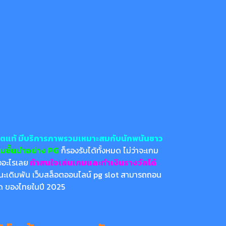
อตแท้ มีบริการภาพรวมเหมาะสมกับนักพนันชาว
มชั้นนำอย่าง PG
ก็รองรับได้ทั้งหมด ไม่ว่าจะเกม
ัวอะไรเลย
ถ้าสนใจเล่นเกมและทำเงินรางวัลได้
เมื่อชนะเดิมพัน เว็บสล็อตออนไลน์ pg slot สามารถถอน
่สุด ของไทยในปี 2025