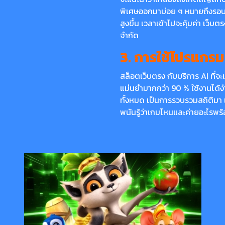
พิเศษออกมาบ่อย ๆ หมายถึงรอบที่
สูงขึ้น เวลาเข้าไปจะคุ้มค่า เว็
จำกัด
3. การใช้โปรแกร
สล็อตเว็บตรง กับบริการ AI ที่จ
แม่นยำมากกว่า 90 % ใช้งานได้ง่า
ทั้งหมด เป็นการรวบรวมสถิติมา แ
พนันรู้ว่าเกมไหนและค่ายอะไรพร้อ