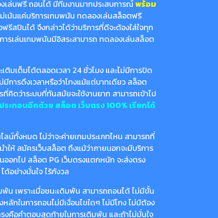
ลองเล่นฟรี ถอนได้ มีทีมงานมากประสบการณ์
พร้อม
ม่เน้นแค่บริการเกมพนัน ทดลองเล่นสล็อตฟรี
สปินได้ จึงกล่าวได้ว่าบริการที่ดีจะต้องใส่ใจทุก
่า การเล่นเกมพนันมีอิสระสามารถ ทดลองเล่นสล็อต
จะเติมเต็มได้ตลอดเวลา 24 ชั่วโมง และไม่มีการปิด
ไม่มีการดึงเวลาหรือว่าโกงแม้แต่บาทเดียว สล็อต
รที่คิดว่าระบบที่ทันสมัยจะใช้งานยาก สามารถเข้าไป
ระกอบอีกด้วย สล็อต เว็บตรง 100% เรียกได้
น์ทั้งหมด ไม่ว่าจะค่ายเกมประเภทไหน สามารถที่
ให้ สมัครเว็บสล็อต ถึงแม้ว่าภายนอกจะมีบริการ
นออกไป สล็อต PG เว็บตรงแตกหนัก จะส่งตรง
ด้อย่างมั่นใจ ไร้กังวล
มพัน เพราะเมื่อชนะเดิมพัน สามารถถอนได้ ไม่มีขั้น
ซึ่งหลักในการถอนไม่มีเงื่อนไขใดๆ ไม่มีโกง ไม่มีต้อง
ว็บตรงคือคำตอบสุดท้ายในการเดิมพัน และถ้าไม่มั่นใจ