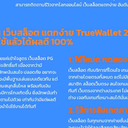
สามารถติดตามรีวิวจากโลกออนไลน์ เว็บสล็อตแตกง่าย อันดับ 
่น เว็บสล็อต แตกง่าย TrueWallet 
ช้แล้วได้ผลดี 100%
1. ใช้โหมด ทดลอง
ายแค่เข้าใจสูตร เว็บสล็อต PG
สิทธิ์แท้ เนื่องจากว่ามี
เว็บสล็อต กับบริการที่โดนใจ 
นักพนันสนใจ ปลอดภัย อยากจะ
จากค่ายโดยตรงทั้งหมด แต่ไม่มีเง
จะมีพื้นฐานเล่นแบบเดียวกัน แต่
สมาชิก สล็อตเว็บตรง สนใจเกมแ
มสนุกลื่นไหล พร้อมกับเงิน
ทันที เว็บตรงจากต่างประเทศ ไม่
ะมีการโกงเกิดขึ้น ยิ่งนักพนันทำ
ต่าง เจอกับเกมที่เหมาะสมได้นั่น
กตามไปด้วย เท่ากับว่ามีแต่ผลดี
ใจนำไปใช้งานได้ทันที
2. ใช้การสังเกต
เว็บสล็อต ในทุกเกมจากค่ายชั้น
จะแนะนำว่าให้ลองสังเกตสัญลักษณ์