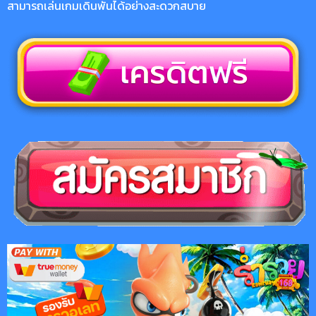
สามารถเล่นเกมเดินพันได้อย่างสะดวกสบาย