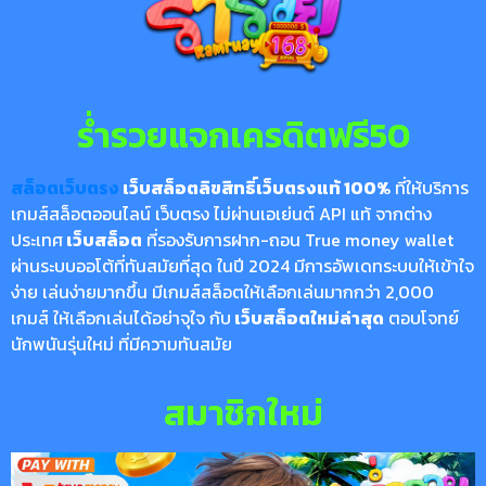
ร่ำรวยแจกเครดิตฟรี50
สล็อตเว็บตรง
เว็บสล็อตลิขสิทธิ์เว็บตรงแท้ 100%
ที่ให้บริการ
เกมส์สล็อตออนไลน์ เว็บตรง ไม่ผ่านเอเย่นต์ API แท้ จากต่าง
ประเทศ
เว็บสล็อต
ที่รองรับการฝาก-ถอน True money wallet
ผ่านระบบออโต้ที่ทันสมัยที่สุด ในปี 2024 มีการอัพเดทระบบให้เข้าใจ
ง่าย เล่นง่ายมากขึ้น มีเกมส์สล็อตให้เลือกเล่นมากกว่า 2,000
เกมส์ ให้เลือกเล่นได้อย่าจุใจ กับ
เว็บสล็อตใหม่ล่าสุด
ตอบโจทย์
นักพนันรุ่นใหม่ ที่มีความทันสมัย
สมาชิกใหม่