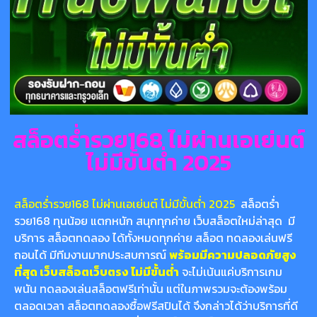
สล็อตรํ่ารวย168 ไม่ผ่านเอเย่นต์
ไม่มีขั้นต่ำ 2025
สล็อตรํ่ารวย168 ไม่ผ่านเอเย่นต์ ไม่มีขั้นต่ำ 2025
สล็อตรํ่า
รวย168 ทุนน้อย แตกหนัก สนุกทุกค่าย เว็บสล็อตใหม่ล่าสุด มี
บริการ สล็อตทดลอง ได้ทั้งหมดทุกค่าย สล็อต ทดลองเล่นฟรี
ถอนได้ มีทีมงานมากประสบการณ์
พร้อมมีความปลอดภัยสูง
ที่สุด เว็บสล็อตเว็บตรง ไม่มีขั้นต่ำ
จะไม่เน้นแค่บริการเกม
พนัน ทดลองเล่นสล็อตฟรีเท่านั้น แต่ในภาพรวมจะต้องพร้อม
ตลอดเวลา สล็อตทดลองซื้อฟรีสปินได้ จึงกล่าวได้ว่าบริการที่ดี