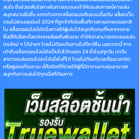
สนใจ ซึ่งช่วยเพิ่มโอกาสในการชนะและทำให้ประสบการณ์การเล่น
สนุกสนานยิ่งขึ้น แตกต่างจากสล็อตแมชชีนแบบดั้งเดิม สล็อตเว็บ
ตรงไม่ผ่านเอเย่นต์ 2024 ที่ถูกจำกัดในพื้นที่ทางกายภาพของคาสิ
โน สล็อตออนไลน์เปิดโอกาสให้ผู้เล่นได้สนุกกับเกมที่หลากหลาย
ซึ่งมีให้เลือกตั้งแต่หลายร้อยถึงพันเกม ทำให้เราสามารถทดลองเล่น
เกมใหม่ ๆ ได้ง่ายๆ โดยไม่ต้องเดินทางไปที่คาสิโน นอกจากนี้ การ
เข้าถึงสล็อตออนไลน์ยังเป็นไปได้ตลอด 24 ชั่วโมงทุกวัน เราจึง
สามารถเล่นเกมโปรดได้เมื่อไรก็ได้ โดยไม่ต้องกังวลเรื่องเวลาปิด
หรือฝูงชนที่รบกวน นี่คือข้อดีที่ช่วยให้ผู้ที่มีตารางงานยุ่งสามารถ
สนุกกับการเล่นได้ทุกเมื่อที่ต้องการ