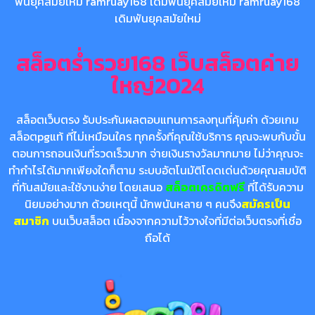
พันยุคสมัยใหม่ ramruay168 เดิมพันยุคสมัยใหม่ ramruay168
เดิมพันยุคสมัยใหม่
สล็อตร่ำรวย168 เว็บสล็อตค่าย
ใหญ่2024
สล็อตเว็บตรง รับประกันผลตอบแทนการลงทุนที่คุ้มค่า ด้วยเกม
สล็อตpgแท้ ที่ไม่เหมือนใคร ทุกครั้งที่คุณใช้บริการ คุณจะพบกับขั้น
ตอนการถอนเงินที่รวดเร็วมาก จ่ายเงินรางวัลมากมาย ไม่ว่าคุณจะ
ทำกำไรได้มากเพียงใดก็ตาม ระบบอัตโนมัติโดดเด่นด้วยคุณสมบัติ
ที่ทันสมัยและใช้งานง่าย โดยเสนอ
สล็อตเครดิตฟรี
ที่ได้รับความ
นิยมอย่างมาก ด้วยเหตุนี้ นักพนันหลาย ๆ คนจึง
สมัครเป็น
สมาชิก
บนเว็บสล็อต เนื่องจากความไว้วางใจที่มีต่อเว็บตรงที่เชื่อ
ถือได้