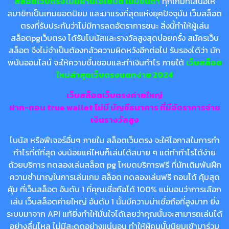
สล็อตเว็บตรงไม่มีผ่านเอเย่นต์ ไม่มีขั้นต่ำ
ทุกเกมที่เสนอให้
สมาชิกเป็นเกมยอดนิยม และมาแรงที่สุดแห่งยุคปัจจุบัน เว็บสล็อต
ตรงที่รับประกันว่าไม่มีการลดอัตราการชนะ สิ่งนี้ทำให้ผู้เล่น
สล็อตpgเว็บตรง ได้รับโบนัสและรางวัลสูงสุดบ่อยครั้ง สมัครเว็บ
สล็อต จึงไม่จำเป็นต้องกลัวความผิดหวังอีกต่อไป รับรองได้ว่า นัก
พนันออนไลน์ จะให้ความชื่นชอบและทำเงินกำไร ภายใต้
เว็บสล็อต
ใหม่ล่าสุดเว็บตรงแตกง่าย 2024
เว็บสล็อตเว็บตรงค่ายใหญ่
ฝาก-ถอน true wallet ไม่มี บัญชีธนาคาร ที่มีอัตราการจ่าย
เงินรางวัลสูง
โบนัส หรือฟีเจอร์อื่นๆ ภายใน สล็อตเว็บตรง จะให้โอกาสในการทำ
กำไรที่ดีที่สุด งบน้อยแค่ไหนก็เล่นได้สบาย ๆ แต่ทำกำไรได้ง่าย
ด้วยบริการ ทดลองเล่นสล็อต pg โหมดบริการฟรี ที่นักเดิมพันฝึก
ความชำนาญในการเล่นเกม สล็อต ทดลองเล่นฟรี ถอนได้ คุ้มสุด
คุ้ม ที่เว็บสล็อต อันดับ 1 ที่คุณเชื่อถือได้ 100% แน่นอนว่าการเลือก
เล่น เว็บสล็อตค่ายใหญ่ อันดับ 1 นั้นมีความน่าเชื่อถือที่สูงมาก ยิ่ง
ระบบมาจาก API แท้ยิ่งทำให้มั่นใจได้เลยว่าคุณนั้นจะสามารถเล่นได้
อย่างลื่นไหล ไม่มีสะดุดอย่างแน่นอน ทำให้ผู้คนนั้นนิยมเข้ามาร่วม