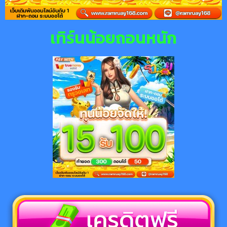
เทิร์นน้อยถอนหนัก