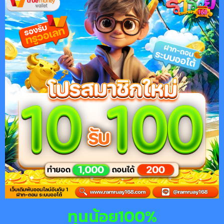
ทุนน้อย100%