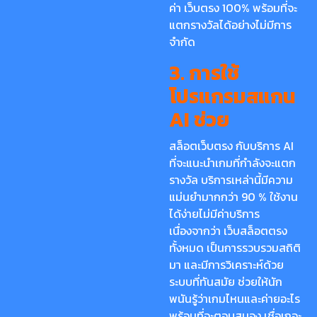
ค่า เว็บตรง 100% พร้อมที่จะ
แตกรางวัลได้อย่างไม่มีการ
จำกัด
3. การใช้
โปรแกรมสแกน
AI ช่วย
สล็อตเว็บตรง กับบริการ AI
ที่จะแนะนำเกมที่กำลังจะแตก
รางวัล บริการเหล่านี้มีความ
แม่นยำมากกว่า 90 % ใช้งาน
ได้ง่ายไม่มีค่าบริการ
เนื่องจากว่า เว็บสล็อตตรง
ทั้งหมด เป็นการรวบรวมสถิติ
มา และมีการวิเคราะห์ด้วย
ระบบที่ทันสมัย ช่วยให้นัก
พนันรู้ว่าเกมไหนและค่ายอะไร
พร้อมที่จะตอบสนอง เชื่อเถอะ