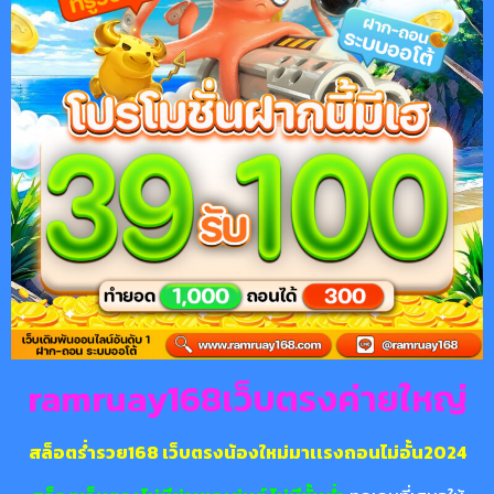
ramruay168เว็บตรงค่ายใหญ่
สล็อตร่ำรวย168 เว็บตรงน้องใหม่มาเเรงถอนไม่อั้น2024