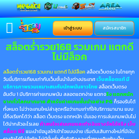
เข้าสู่ระบบ
สมัครสมาชิก
สล็อตรํ่ารวย168 รวมเกม แตกดี
ไม่มีล็อค
สล็อตรํ่ารวย168 รวมเกม แตกดี ไม่มีล็อค
สล็อตเว็บตรง ในไทยทุก
วันนี้บริการเทียบเท่ากับเว็บชั้นนำในต่างประเทศ
เว็บสล็อตแท้ มี
บริการภาพรวมเหมาะสมกับนักพนันชาวไทย
สล็อตเว็บตรง
68
อันดับ 1 มีบริการค่ายเกมพนัน สลอตแตกง่าย แตกจ
ริง แตกหนัก
จากทั่วโลกมากมาย สำหรับค่ายเกมชั้นนำอย่าง PG
ก็รองรับได้
ทั้งหมด ไม่ว่าจะเกมใหม่ล่าสุดหรือว่าเกมเก่าที่ให้บริการมานาน แบบ
นี้ถึงเรียกได้ว่า สล็อต เว็บตรง แตกหนัก นั่นเอง การเล่นเกมพนันไม่
ได้น่ากลัวอะไรเลย
ถ้าสนใจเล่นเกมและทำเงินรางวัลได้จริง เว็บ
68
สล็อต พีจี
แนะนำข้อมูลให้เข้าใจแบบง่าย เริ่มต้นเส้นทางใหม่ที่มีเงิน
รางวัลได้ไม่จำกัด ไม่มีขั้นต่ำ ที่แท้จริง และเมื่อชนะเดิมพัน เว็บ