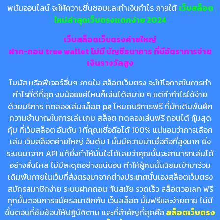
พนันออนไลน์ จะให้ความชื่นชอบและทำเงินกำไร ภายใต้
เว็บสล็อต
ใหม่ล่าสุดเว็บตรงแตกง่าย 2024
เว็บสล็อตเว็บตรงค่ายใหญ่
ฝาก-ถอน true wallet ไม่มี บัญชีธนาคาร ที่มีอัตราการจ่าย
เงินรางวัลสูง
โบนัส หรือฟีเจอร์อื่นๆ ภายใน สล็อตเว็บตรง จะให้โอกาสในการทำ
กำไรที่ดีที่สุด งบน้อยแค่ไหนก็เล่นได้สบาย ๆ แต่ทำกำไรได้ง่าย
ด้วยบริการ ทดลองเล่นสล็อต pg โหมดบริการฟรี ที่นักเดิมพันฝึก
ความชำนาญในการเล่นเกม สล็อต ทดลองเล่นฟรี ถอนได้ คุ้มสุด
คุ้ม ที่เว็บสล็อต อันดับ 1 ที่คุณเชื่อถือได้ 100% แน่นอนว่าการเลือก
เล่น เว็บสล็อตค่ายใหญ่ อันดับ 1 นั้นมีความน่าเชื่อถือที่สูงมาก ยิ่ง
ระบบมาจาก API แท้ยิ่งทำให้มั่นใจได้เลยว่าคุณนั้นจะสามารถเล่นได้
อย่างลื่นไหล ไม่มีสะดุดอย่างแน่นอน ทำให้ผู้คนนั้นนิยมเข้ามาร่วม
เดิมพันภายในเว็บที่ส่งตรงมาจากต่างประเทศนั้นเอง
สล็อตเว็บตรง
สมัครสมาชิกง่าย ระบบฝากถอน ทันสมัย รวดเร็ว สล็อตวอเลท ฟรี
ทุกขั้นตอน
การสมัครสมาชิกกับ เว็บสล็อต นั้นฟรีและง่ายดาย ไม่มี
ขั้นตอนที่ซับซ้อนให้ปฏิบัติตาม และที่สำคัญที่สุดคือ
สล็อตเว็บตรง