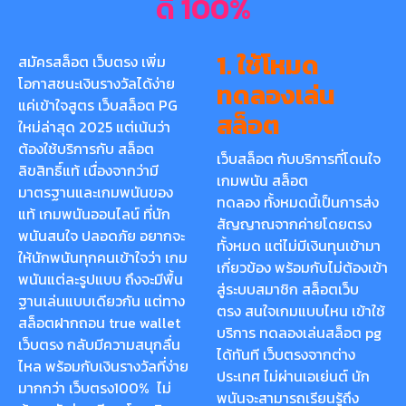
ดี 100%
1. ใช้โหมด
สมัครสล็อต เว็บตรง เพิ่ม
โอกาสชนะเงินรางวัลได้ง่าย
ทดลองเล่น
แค่เข้าใจสูตร เว็บสล็อต PG
สล็อต
ใหม่ล่าสุด 2025 แต่เน้นว่า
ต้องใช้บริการกับ สล็อต
เว็บสล็อต กับบริการที่โดนใจ
ลิขสิทธิ์แท้ เนื่องจากว่ามี
เกมพนัน สล็อต
มาตรฐานและเกมพนันของ
ทดลอง ทั้งหมดนี้เป็นการส่ง
แท้ เกมพนันออนไลน์ ที่นัก
สัญญาณจากค่ายโดยตรง
พนันสนใจ ปลอดภัย อยากจะ
ทั้งหมด แต่ไม่มีเงินทุนเข้ามา
ให้นักพนันทุกคนเข้าใจว่า เกม
เกี่ยวข้อง พร้อมกับไม่ต้องเข้า
พนันแต่ละรูปแบบ ถึงจะมีพื้น
สู่ระบบสมาชิก สล็อตเว็บ
ฐานเล่นแบบเดียวกัน แต่ทาง
ตรง สนใจเกมแบบไหน เข้าใช้
สล็อตฝากถอน true wallet
บริการ ทดลองเล่นสล็อต pg
เว็บตรง กลับมีความสนุกลื่น
ได้ทันที เว็บตรงจากต่าง
ไหล พร้อมกับเงินรางวัลที่ง่าย
ประเทศ ไม่ผ่านเอเย่นต์ นัก
มากกว่า เว็บตรง100% ไม่
พนันจะสามารถเรียนรู้ถึง