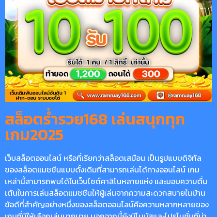
สล็อตร่ำรวย168 เล่นสนุกทุก
เกม2025
เว็บสล็อตออนไลน์ หรือที่เรียกว่าสล็อตเสมือน เป็นรูปแบบดิจิทัล
ของสล็อตแมชชีนแบบดั้งเดิมที่สามารถเล่นได้ทางออนไลน์ เกม
เหล่านี้สามารถพบได้ในเว็บไซต์คาสิโนหลายแห่ง และมอบความตื่น
เต้นในการเล่นสล็อตแมชชีนให้ผู้เล่นจากความสะดวกสบายในบ้าน
ข้อดีที่สำคัญอย่างหนึ่งของสล็อตออนไลน์คือความหลากหลายของ
เกมที่มีให้เลือกเล่นมากมาย นอกจากนี้ยังมีโบนัสและโปรโมชั่นที่น่า