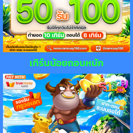
OT
เทิร์นน้อยถอนหนัก