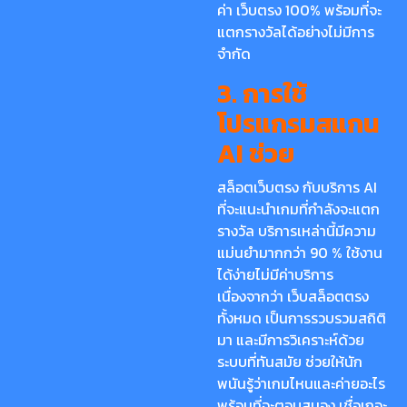
ค่า เว็บตรง 100% พร้อมที่จะ
แตกรางวัลได้อย่างไม่มีการ
จำกัด
3. การใช้
โปรแกรมสแกน
AI ช่วย
สล็อตเว็บตรง กับบริการ AI
ที่จะแนะนำเกมที่กำลังจะแตก
รางวัล บริการเหล่านี้มีความ
แม่นยำมากกว่า 90 % ใช้งาน
ได้ง่ายไม่มีค่าบริการ
เนื่องจากว่า เว็บสล็อตตรง
ทั้งหมด เป็นการรวบรวมสถิติ
มา และมีการวิเคราะห์ด้วย
ระบบที่ทันสมัย ช่วยให้นัก
พนันรู้ว่าเกมไหนและค่ายอะไร
พร้อมที่จะตอบสนอง เชื่อเถอะ