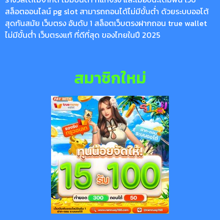
สล็อตออนไลน์ pg slot สามารถถอนได้ไม่มีขั้นต่ำ ด้วยระบบออโต้
สุดทันสมัย เว็บตรง อันดับ 1 สล็อตเว็บตรงฝากถอน true wallet
68
ไม่มีขั้นต่ํา เว็บตรงแท้ ที่ดีที่สุด ของไทยในปี 2025
สมาชิกใหม่
68
25
68ทดลอง
68พนัน