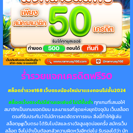
ร่ำรวยแจกเครดิตฟรี50
สล็อตร่ำรวย168 เว็บตรงน้องใหม่มาเเรงถอนไม่อั้น2024
สล็อตเว็บตรงไม่มีผ่านเอเย่นต์ ไม่มีขั้นต่ำ
ทุกเกมที่เสนอให้
สมาชิกเป็นเกมยอดนิยม และมาแรงที่สุดแห่งยุคปัจจุบัน เว็บสล็อต
ตรงที่รับประกันว่าไม่มีการลดอัตราการชนะ สิ่งนี้ทำให้ผู้เล่น
สล็อตpgเว็บตรง ได้รับโบนัสและรางวัลสูงสุดบ่อยครั้ง สมัครเว็บ
สล็อต จึงไม่จำเป็นต้องกลัวความผิดหวังอีกต่อไป รับรองได้ว่า นัก