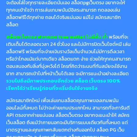
จะต้องใส่ใจทุกรายละเอียดนั่นเอง สล็อตpgเว็บตรง อยากจะให้
ทุกคนเข้าใจว่า การเล่นเกมพนันมีอิสระสามารถ ทดลองเล่น
สล็อตฟรีได้ทุกค่าย ถอนได้จริงแน่นอน แม้ไม่ สมัครสมาชิก
สล็อต
สล็อตเว็บตรง ฝากถอน true wallet ไม่มีขั้น ต่ํา
พร้อมที่จะ
เติมเต็มได้ตลอดเวลา 24 ชั่วโมง และไม่มีการปิดเว็บไซต์หนี เล่น
สล็อตฟรี พร้อมที่จะจ่ายเงินรางวัลเต็มจำนวนไม่มีการดึงเวลา
หรือว่าโกงแม้แต่บาทเดียว สล็อตแตก ง่าย ช่วยให้ทุกคนสามารถ
ตอบสนองกับสิ่งที่มุ่งหวังได้ ใครที่คิดว่าระบบที่ทันสมัยจะใช้งาน
โมง
ยาก สามารถเข้าไปที่หน้าเว็บได้เลย จะมีการแนะนำอย่างละเอียด
รวมไปถึงมีภาพประกอบอีกด้วย สล็อต เว็บตรง 100%
เรียกได้ว่าเรียนรู้ก่อนที่จะเริ่มต้นใช้งานจริง
สมัครสมาชิกใหม่ เพื่อเล่นเกมสล็อตคุณภาพของเกมพนัน
ออนไลน์ทั้งหมด ไม่ว่าจะค่ายเกมประเภทไหน สามารถที่จะการันตี
API ตรงจากค่ายแน่นอน สล็อตเว็บตรง อยากจะแนะนำให้ สมัคร
เว็บสล็อต ถึงแม้ว่าภายนอกจะมีบริการแบบเดียวกันทั้งหมด แต่
มาตรฐานและคุณภาพกลับแตกต่างกันออกไป สล็อต PG เว็บ
ตรงแตกหนัก จะส่งตรงทั้งหมด สล็อต ฝากถอน true