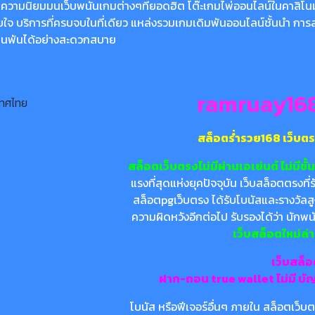
ได้รับความนิยมมนเว็บพนันเกมต่างๆที่ยอดฮิต โต๊ะเกมไพ่ออนไลน์ในคาสิโ
ายใจ บริการที่ครบจบในที่เดียว แหล่งรวมเกมเดิมพันออนไลน์ชั้นนำ การ
เดินพันได้อย่างสะดวกสบาย
ramruay168
สล็อตร่ำรวย168 เว็บตร
สล็อตเว็บตรงไม่มีผ่านเอเย่นต์ ไม่มีขั้น
แรงที่สุดแห่งยุคปัจจุบัน เว็บสล็อตตรงที่ร
สล็อตpgเว็บตรง ได้รับโบนัสและรางวัลสูง
ความผิดหวังอีกต่อไป รับรองได้ว่า นักพ
เว็บสล็อตใหม่ล
เว็บสล็
ฝาก-ถอน true wallet ไม่มี บัญ
โบนัส หรือฟีเจอร์อื่นๆ ภายใน สล็อตเว็บ