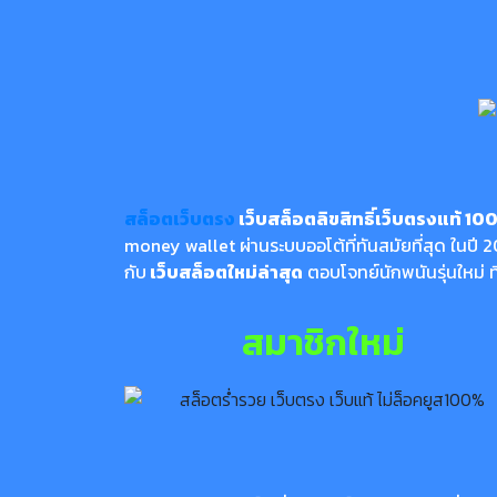
สล็อตเว็บตรง
เว็บสล็อตลิขสิทธิ์เว็บตรงแท้ 10
money wallet ผ่านระบบออโต้ที่ทันสมัยที่สุด ในปี 20
กับ
เว็บสล็อตใหม่ล่าสุด
ตอบโจทย์นักพนันรุ่นใหม่ ท
สมาชิกใหม่