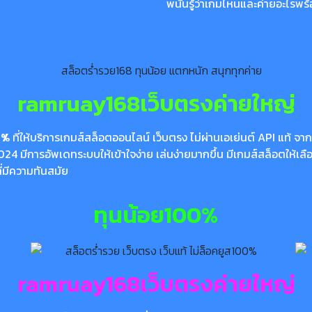
พนันรู้ว่าเกมไหนและค่ายอะไรพร้อ
ramruay168เว็บตรงค่ายใหญ่
0%
ที่ให้บริการเกมส์สล็อตออนไลน์ เว็บตรง ไม่ผ่านเอเย่นต์ API แท้ จา
24 มีการอัพเดทระบบให้เข้าใจง่าย เล่นง่ายมากขึ้น มีเกมส์สล็อตให้เลือ
ี่มีความทันสมัย
ทุนน้อย100%
ramruay168เว็บตรงค่ายใหญ่