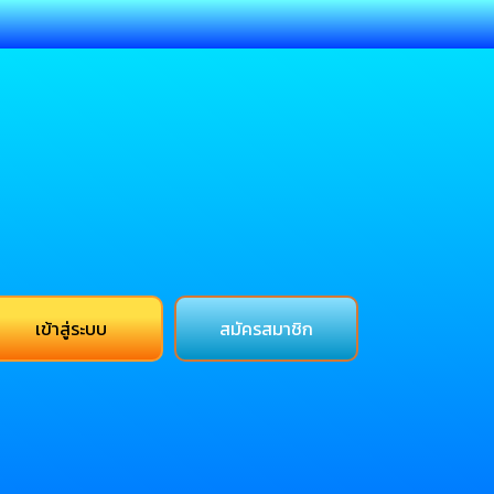
เข้าสู่ระบบ
สมัครสมาชิก