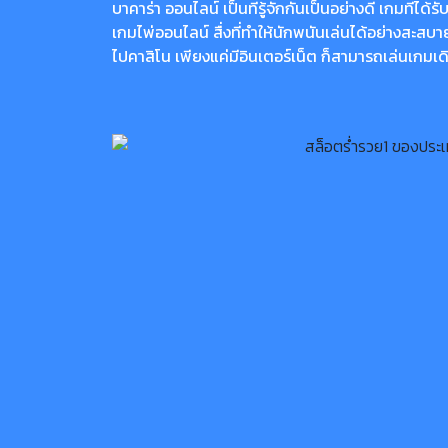
บาคาร่า ออนไลน์ เป็นที่รู้จักกันเป็นอย่างดี เกมที่
เกมไพ่ออนไลน์ สื่งที่ทำให้นักพนันเล่นได้อย่างสะสบ
ไปคาสิโน เพียงแค่มีอินเตอร์เน็ต ก็สามารถเล่นเกม