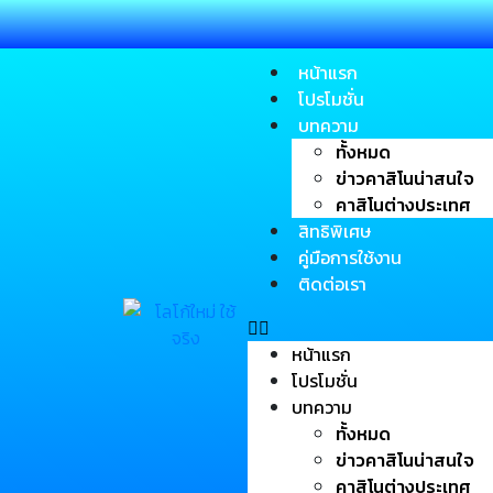
หน้าแรก
โปรโมชั่น
บทความ
ทั้งหมด
ข่าวคาสิโนน่าสนใจ
คาสิโนต่างประเทศ
สิทธิพิเศษ
คู่มือการใช้งาน
ติดต่อเรา
หน้าแรก
โปรโมชั่น
บทความ
ทั้งหมด
ข่าวคาสิโนน่าสนใจ
คาสิโนต่างประเทศ