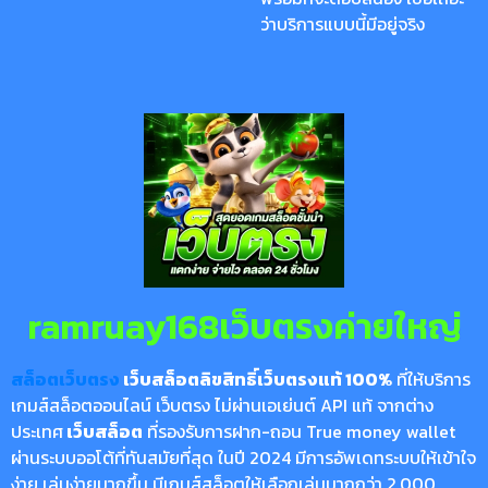
ว่าบริการแบบนี้มีอยู่จริง
ชม
ramruay168เว็บตรงค่ายใหญ่
สล็อตเว็บตรง
เว็บสล็อตลิขสิทธิ์เว็บตรงแท้ 100%
ที่ให้บริการ
เกมส์สล็อตออนไลน์ เว็บตรง ไม่ผ่านเอเย่นต์ API แท้ จากต่าง
ประเทศ
เว็บสล็อต
ที่รองรับการฝาก-ถอน True money wallet
ผ่านระบบออโต้ที่ทันสมัยที่สุด ในปี 2024 มีการอัพเดทระบบให้เข้าใจ
ง่าย เล่นง่ายมากขึ้น มีเกมส์สล็อตให้เลือกเล่นมากกว่า 2,000