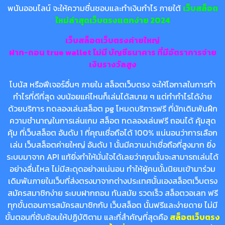
พนันออนไลน์ จะให้ความชื่นชอบและทำเงินกำไร ภายใต้
เว็บสล็อต
ใหม่ล่าสุดเว็บตรงแตกง่าย 2024
เว็บสล็อตเว็บตรงค่ายใหญ่
ฝาก-ถอน true wallet ไม่มี บัญชีธนาคาร ที่มีอัตราการจ่าย
เงินรางวัลสูง
โบนัส หรือฟีเจอร์อื่นๆ ภายใน สล็อตเว็บตรง จะให้โอกาสในการทำ
กำไรที่ดีที่สุด งบน้อยแค่ไหนก็เล่นได้สบาย ๆ แต่ทำกำไรได้ง่าย
ด้วยบริการ ทดลองเล่นสล็อต pg โหมดบริการฟรี ที่นักเดิมพันฝึก
ความชำนาญในการเล่นเกม สล็อต ทดลองเล่นฟรี ถอนได้ คุ้มสุด
คุ้ม ที่เว็บสล็อต อันดับ 1 ที่คุณเชื่อถือได้ 100% แน่นอนว่าการเลือก
เล่น เว็บสล็อตค่ายใหญ่ อันดับ 1 นั้นมีความน่าเชื่อถือที่สูงมาก ยิ่ง
ระบบมาจาก API แท้ยิ่งทำให้มั่นใจได้เลยว่าคุณนั้นจะสามารถเล่นได้
อย่างลื่นไหล ไม่มีสะดุดอย่างแน่นอน ทำให้ผู้คนนั้นนิยมเข้ามาร่วม
เดิมพันภายในเว็บที่ส่งตรงมาจากต่างประเทศนั้นเอง
สล็อตเว็บตรง
สมัครสมาชิกง่าย ระบบฝากถอน ทันสมัย รวดเร็ว สล็อตวอเลท ฟรี
ทุกขั้นตอน
การสมัครสมาชิกกับ เว็บสล็อต นั้นฟรีและง่ายดาย ไม่มี
ขั้นตอนที่ซับซ้อนให้ปฏิบัติตาม และที่สำคัญที่สุดคือ
สล็อตเว็บตรง