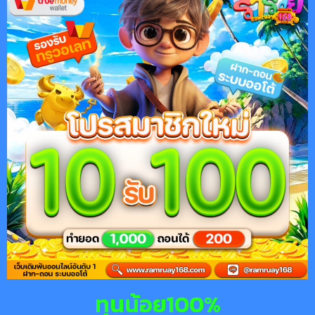
ทุนน้อย100%