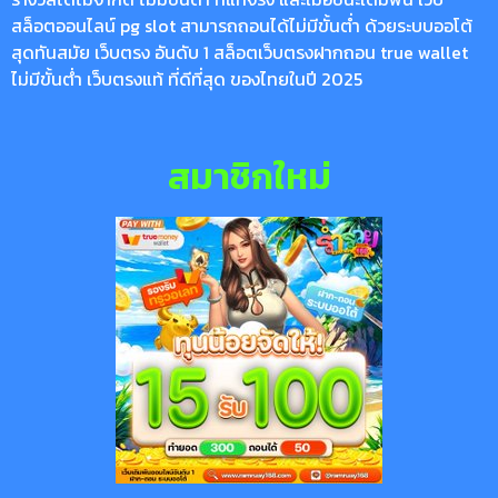
สล็อตออนไลน์ pg slot สามารถถอนได้ไม่มีขั้นต่ำ ด้วยระบบออโต้
สุดทันสมัย เว็บตรง อันดับ 1 สล็อตเว็บตรงฝากถอน true wallet
68
ไม่มีขั้นต่ํา เว็บตรงแท้ ที่ดีที่สุด ของไทยในปี 2025
สมาชิกใหม่
68
25
68ทดลอง
68พนัน