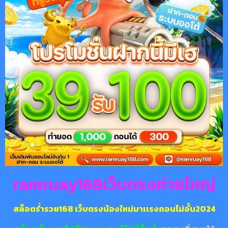
ramruay168เว็บตรงค่ายใหญ่
สล็อตร่ำรวย168 เว็บตรงน้องใหม่มาเเรงถอนไม่อั้น2024