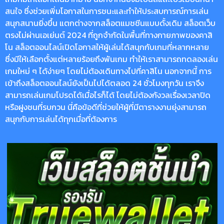
สนใจ ซึ่งช่วยเพิ่มโอกาสในการชนะและทำให้ประสบการณ์การเล่น
สนุกสนานยิ่งขึ้น แตกต่างจากสล็อตแมชชีนแบบดั้งเดิม สล็อตเว็บ
ตรงไม่ผ่านเอเย่นต์ 2024 ที่ถูกจำกัดในพื้นที่ทางกายภาพของคาสิ
โน สล็อตออนไลน์เปิดโอกาสให้ผู้เล่นได้สนุกกับเกมที่หลากหลาย
ซึ่งมีให้เลือกตั้งแต่หลายร้อยถึงพันเกม ทำให้เราสามารถทดลองเล่น
เกมใหม่ ๆ ได้ง่ายๆ โดยไม่ต้องเดินทางไปที่คาสิโน นอกจากนี้ การ
เข้าถึงสล็อตออนไลน์ยังเป็นไปได้ตลอด 24 ชั่วโมงทุกวัน เราจึง
สามารถเล่นเกมโปรดได้เมื่อไรก็ได้ โดยไม่ต้องกังวลเรื่องเวลาปิด
หรือฝูงชนที่รบกวน นี่คือข้อดีที่ช่วยให้ผู้ที่มีตารางงานยุ่งสามารถ
สนุกกับการเล่นได้ทุกเมื่อที่ต้องการ