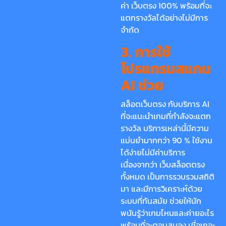
ค่า เว็บตรง 100% พร้อมที่จะ
แตกรางวัลได้อย่างไม่มีการ
จำกัด
3. การใช้
โปรแกรมสแกน
AI ช่วย
สล็อตเว็บตรง กับบริการ AI
ที่จะแนะนำเกมที่กำลังจะแตก
รางวัล บริการเหล่านี้มีความ
แม่นยำมากกว่า 90 % ใช้งาน
ได้ง่ายไม่มีค่าบริการ
เนื่องจากว่า เว็บสล็อตตรง
ทั้งหมด เป็นการรวบรวมสถิติ
มา และมีการวิเคราะห์ด้วย
ระบบที่ทันสมัย ช่วยให้นัก
พนันรู้ว่าเกมไหนและค่ายอะไร
พร้อมที่จะตอบสนอง เชื่อเถอะ