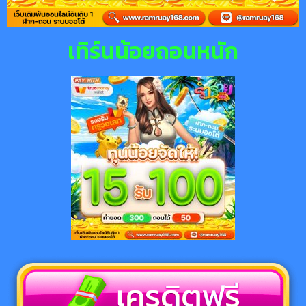
เทิร์นน้อยถอนหนัก