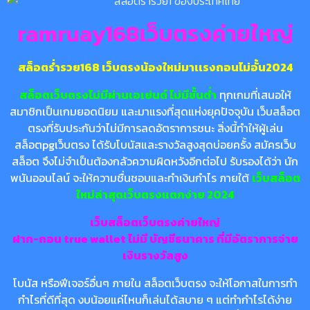
ramruay168เว็บตรงค่ายใหญ่
สล็อตร่ำรวย168 เว็บตรงน้องใหม่มาเเรงถอนไม่อั้น2024
สล็อตเว็บตรงไม่มีผ่านเอเย่นต์ ไม่มีขั้นต่ำ
ทุกเกมที่เสนอให้
สมาชิกเป็นเกมยอดนิยม และมาแรงที่สุดแห่งยุคปัจจุบัน เว็บสล็อต
ตรงที่รับประกันว่าไม่มีการลดอัตราการชนะ สิ่งนี้ทำให้ผู้เล่น
สล็อตpgเว็บตรง ได้รับโบนัสและรางวัลสูงสุดบ่อยครั้ง สมัครเว็บ
สล็อต จึงไม่จำเป็นต้องกลัวความผิดหวังอีกต่อไป รับรองได้ว่า นัก
พนันออนไลน์ จะให้ความชื่นชอบและทำเงินกำไร ภายใต้
เว็บสล็อต
ใหม่ล่าสุดเว็บตรงแตกง่าย 2024
เว็บสล็อตเว็บตรงค่ายใหญ่
ฝาก-ถอน true wallet ไม่มี บัญชีธนาคาร ที่มีอัตราการจ่าย
เงินรางวัลสูง
โบนัส หรือฟีเจอร์อื่นๆ ภายใน สล็อตเว็บตรง จะให้โอกาสในการทำ
กำไรที่ดีที่สุด งบน้อยแค่ไหนก็เล่นได้สบาย ๆ แต่ทำกำไรได้ง่าย