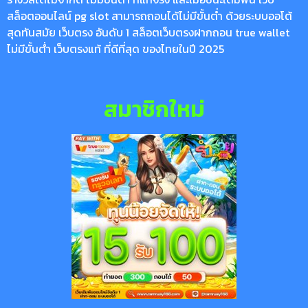
สล็อตออนไลน์ pg slot สามารถถอนได้ไม่มีขั้นต่ำ ด้วยระบบออโต้
สุดทันสมัย เว็บตรง อันดับ 1 สล็อตเว็บตรงฝากถอน true wallet
68
ไม่มีขั้นต่ํา เว็บตรงแท้ ที่ดีที่สุด ของไทยในปี 2025
สมาชิกใหม่
68
25
68ทดลอง
68พนัน