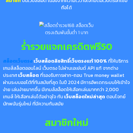
สมาชิก
บนเว็บสล็อต เนื่องจากความไว้วางใจที่มีต่อเว็บตรงที่เชื่อ
ถือได้
ร่ำรวยแจกเครดิตฟรี50
สล็อตเว็บตรง
เว็บสล็อตลิขสิทธิ์เว็บตรงแท้ 100%
ที่ให้บริการ
เกมส์สล็อตออนไลน์ เว็บตรง ไม่ผ่านเอเย่นต์ API แท้ จากต่าง
ประเทศ
เว็บสล็อต
ที่รองรับการฝาก-ถอน True money wallet
ผ่านระบบออโต้ที่ทันสมัยที่สุด ในปี 2024 มีการอัพเดทระบบให้เข้าใจ
ง่าย เล่นง่ายมากขึ้น มีเกมส์สล็อตให้เลือกเล่นมากกว่า 2,000
เกมส์ ให้เลือกเล่นได้อย่าจุใจ กับ
เว็บสล็อตใหม่ล่าสุด
ตอบโจทย์
นักพนันรุ่นใหม่ ที่มีความทันสมัย
สมาชิกใหม่