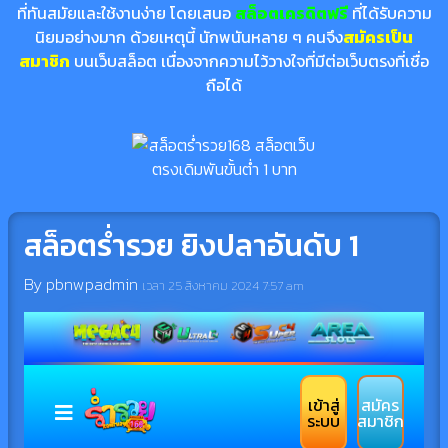
ที่ทันสมัยและใช้งานง่าย โดยเสนอ
สล็อตเครดิตฟรี
ที่ได้รับความ
นิยมอย่างมาก ด้วยเหตุนี้ นักพนันหลาย ๆ คนจึง
สมัครเป็น
สมาชิก
บนเว็บสล็อต เนื่องจากความไว้วางใจที่มีต่อเว็บตรงที่เชื่อ
ถือได้
สล็อตร่ำรวย ยิงปลาอันดับ 1
By pbnwpadmin
เวลา 25 สิงหาคม 2024 7:57 am
เข้าสู่
สมัคร
ระบบ
สมาชิก