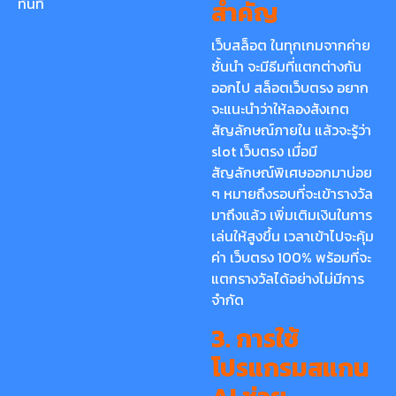
ทันที
สำคัญ
เว็บสล็อต ในทุกเกมจากค่าย
ชั้นนำ จะมีธีมที่แตกต่างกัน
ออกไป สล็อตเว็บตรง อยาก
จะแนะนำว่าให้ลองสังเกต
สัญลักษณ์ภายใน แล้วจะรู้ว่า
slot เว็บตรง เมื่อมี
สัญลักษณ์พิเศษออกมาบ่อย
ๆ หมายถึงรอบที่จะเข้ารางวัล
โมง
มาถึงแล้ว เพิ่มเติมเงินในการ
เล่นให้สูงขึ้น เวลาเข้าไปจะคุ้ม
ค่า เว็บตรง 100% พร้อมที่จะ
แตกรางวัลได้อย่างไม่มีการ
จำกัด
3. การใช้
โปรแกรมสแกน