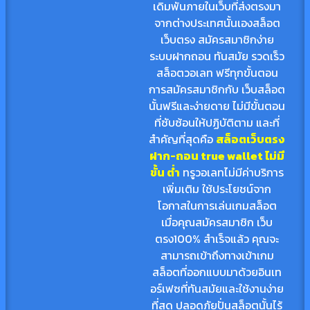
เดิมพันภายในเว็บที่ส่งตรงมา
จากต่างประเทศนั้นเอง
สล็อต
เว็บตรง สมัครสมาชิกง่าย
ระบบฝากถอน ทันสมัย รวดเร็ว
สล็อตวอเลท ฟรีทุกขั้นตอน
การสมัครสมาชิกกับ เว็บสล็อต
นั้นฟรีและง่ายดาย ไม่มีขั้นตอน
ที่ซับซ้อนให้ปฏิบัติตาม และที่
สำคัญที่สุดคือ
สล็อตเว็บตรง
ฝาก-ถอน true wallet ไม่มี
ขั้น ต่ํา
ทรูวอเลทไม่มีค่าบริการ
เพิ่มเติม ใช้ประโยชน์จาก
โอกาสในการเล่นเกมสล็อต
เมื่อคุณสมัครสมาชิก เว็บ
ตรง100% สำเร็จแล้ว คุณจะ
สามารถเข้าถึงทางเข้าเกม
สล็อตที่ออกแบบมาด้วยอินเท
อร์เฟซที่ทันสมัยและใช้งานง่าย
ที่สุด ปลอดภัย
ปั่นสล็อตนั้นไร้