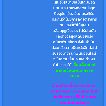
เสนอให้สมาชิกเป็นเกมยอด
นิยม และมาแรงที่สุดแห่งยุค
ปัจจุบัน เว็บสล็อตตรงที่รับ
ประกันว่าไม่มีการลดอัตราการ
ชนะ สิ่งนี้ทำให้ผู้เล่น
สล็อตpgเว็บตรง ได้รับโบนัส
และรางวัลสูงสุดบ่อยครั้ง
สมัครเว็บสล็อต จึงไม่จำเป็น
ต้องกลัวความผิดหวังอีกต่อไป
รับรองได้ว่า นักพนันออนไลน์
จะให้ความชื่นชอบและทำเงิน
กำไร ภายใต้
เว็บสล็อตใหม่
ล่าสุดเว็บตรงแตกง่าย
2024
เว็บสล็อตเว็บตรงค่ายใหญ่
ฝาก-ถอน true wallet ไม่มี
บัญชีธนาคาร ที่มีอัตราการ
จ่ายเงินรางวัลสูง