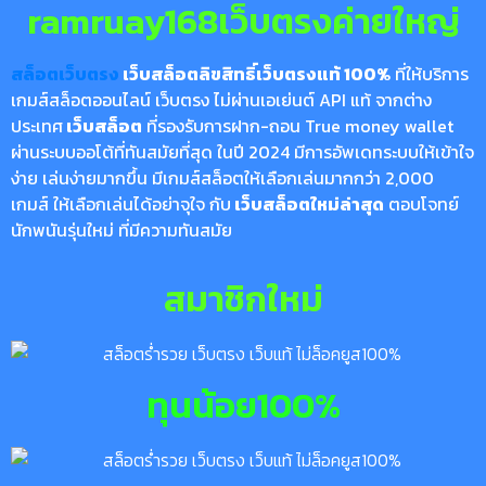
ramruay168เว็บตรงค่ายใหญ่
สล็อตเว็บตรง
เว็บสล็อตลิขสิทธิ์เว็บตรงแท้ 100%
ที่ให้บริการ
เกมส์สล็อตออนไลน์ เว็บตรง ไม่ผ่านเอเย่นต์ API แท้ จากต่าง
ประเทศ
เว็บสล็อต
ที่รองรับการฝาก-ถอน True money wallet
ผ่านระบบออโต้ที่ทันสมัยที่สุด ในปี 2024 มีการอัพเดทระบบให้เข้าใจ
ง่าย เล่นง่ายมากขึ้น มีเกมส์สล็อตให้เลือกเล่นมากกว่า 2,000
เกมส์ ให้เลือกเล่นได้อย่าจุใจ กับ
เว็บสล็อตใหม่ล่าสุด
ตอบโจทย์
นักพนันรุ่นใหม่ ที่มีความทันสมัย
สมาชิกใหม่
ทุนน้อย100%