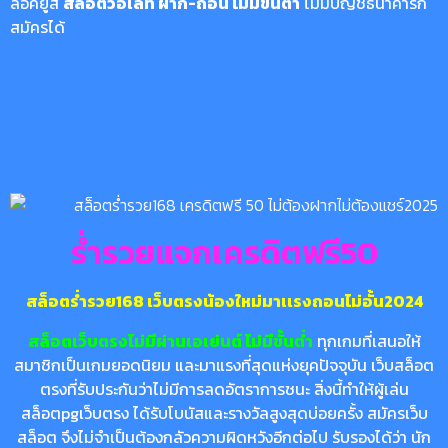
ล็อคยูส
สล็อตวอเลท ฝาก-ถอน ไม่มีขั้นต่ำ
ไม่มีบัญชีธนาคารก็
สมัครได้
ร่ำรวยแจกเครดิตฟรี50
สล็อตร่ำรวย168 เว็บตรงน้องใหม่มาเเรงถอนไม่อั้น2024
สล็อตเว็บตรงไม่มีผ่านเอเย่นต์ ไม่มีขั้นต่ำ
ทุกเกมที่เสนอให้
สมาชิกเป็นเกมยอดนิยม และมาแรงที่สุดแห่งยุคปัจจุบัน เว็บสล็อต
ตรงที่รับประกันว่าไม่มีการลดอัตราการชนะ สิ่งนี้ทำให้ผู้เล่น
สล็อตpgเว็บตรง ได้รับโบนัสและรางวัลสูงสุดบ่อยครั้ง สมัครเว็บ
สล็อต จึงไม่จำเป็นต้องกลัวความผิดหวังอีกต่อไป รับรองได้ว่า นัก