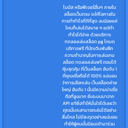
โบนัส หรือฟีเจอร์อื่นๆ ภายใน
สล็อตเว็บตรง จะให้โอกาสใน
การทำกำไรที่ดีที่สุด งบน้อยแค่
ไหนก็เล่นได้สบาย ๆ แต่ทำ
กำไรได้ง่าย ด้วยบริการ
ทดลองเล่นสล็อต pg โหมด
บริการฟรี ที่นักเดิมพันฝึก
ความชำนาญในการเล่นเกม
สล็อต ทดลองเล่นฟรี ถอนได้
คุ้มสุดคุ้ม ที่เว็บสล็อต อันดับ 1
ที่คุณเชื่อถือได้ 100% แน่นอน
ว่าการเลือกเล่น เว็บสล็อตค่าย
ใหญ่ อันดับ 1 นั้นมีความน่าเชื่อ
ถือที่สูงมาก ยิ่งระบบมาจาก
API แท้ยิ่งทำให้มั่นใจได้เลยว่า
คุณนั้นจะสามารถเล่นได้อย่าง
ลื่นไหล ไม่มีสะดุดอย่างแน่นอน
ทำให้ผู้คนนั้นนิยมเข้ามาร่วม