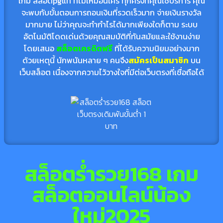
เกม สล็อตpgแท้ ที่ไม่เหมือนใคร ทุกครั้งที่คุณใช้บริการ คุณ
จะพบกับขั้นตอนการถอนเงินที่รวดเร็วมาก จ่ายเงินรางวัล
มากมาย ไม่ว่าคุณจะทำกำไรได้มากเพียงใดก็ตาม ระบบ
อัตโนมัติโดดเด่นด้วยคุณสมบัติที่ทันสมัยและใช้งานง่าย
โดยเสนอ
สล็อตเครดิตฟรี
ที่ได้รับความนิยมอย่างมาก
ด้วยเหตุนี้ นักพนันหลาย ๆ คนจึง
สมัครเป็นสมาชิก
บน
เว็บสล็อต เนื่องจากความไว้วางใจที่มีต่อเว็บตรงที่เชื่อถือได้
สล็อตรํ่ารวย168 เกม
สล็อตออนไลน์น้อง
ใหม่2025