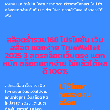
เดิมพัน และถ้าไม่มั่นใจสามารถติดตามรีวิวจากโลกออนไลน์ เว็บ
สล็อตแตกง่าย อันดับ 1 จะช่วยให้สามารถเข้าใจและเลือกสรรได้
จริง
สล็อตรํ่ารวย168 โปรโมชั่น เว็บ
สล็อต แตกง่าย TrueWallet
2025 3 สูตรสล็อตเว็บตรง แตก
หนัก สล็อตแตกง่าย ใช้แล้วได้ผล
ดี 100%
1. ใช้โหมด
สมัครสล็อต เว็บตรง เพิ่ม
โอกาสชนะเงินรางวัลได้ง่าย
ทดลองเล่น
แค่เข้าใจสูตร เว็บสล็อต PG
สล็อต
ใหม่ล่าสุด 2025 แต่เน้นว่า
ต้องใช้บริการกับ สล็อต