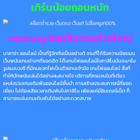
เทิร์นน้อยถอนหนัก
ramruay168เว็บตรงค่ายใหญ่
บาคาร่า ออนไลน์ เป็นที่รู้จักกันเป็นอย่างดี เกมที่ได้รับความนิยมมน
เว็บพนันเกมต่างๆที่ยอดฮิต โต๊ะเกมไพ่ออนไลน์ในคาสิโนมันจะมาใน
รูปแบบวงรี ที่มีคนแจกไพ่เป็นตัวแทนเจ้ามือ เกมไพ่ออนไลน์ สื่งที่
ทำให้นักพนันเล่นได้อย่างสะสบายใจ บริการที่ครบจบในที่เดียว
แหล่งรวมเกมเดิมพันออนไลน์ชั้นนำ การสร้างประสบการณ์ที่ยอด
เยี่ยม ไม่ต้องเสียเวลาเดิมพันไปคาสิโน เพียงแค่มีอินเตอร์เน็ต ก็
สามารถเล่นเกมเดินพันได้อย่างสะดวกสบาย