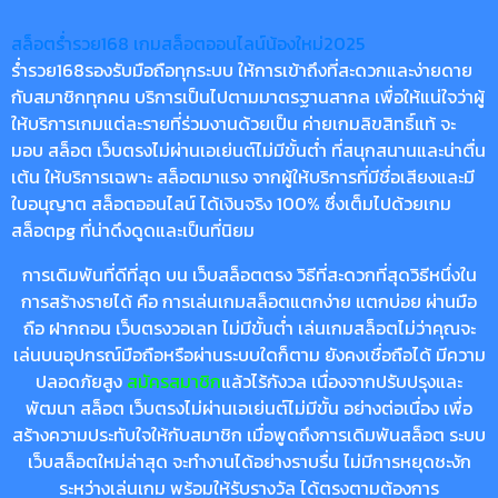
สล็อตรํ่ารวย168 เกมสล็อตออนไลน์น้องใหม่2025
ร่ำรวย168รองรับมือถือทุกระบบ ให้การเข้าถึงที่สะดวกและง่ายดาย
กับสมาชิกทุกคน บริการเป็นไปตามมาตรฐานสากล เพื่อให้แน่ใจว่าผู้
ให้บริการเกมแต่ละรายที่ร่วมงานด้วยเป็น ค่ายเกมลิขสิทธิ์แท้ จะ
มอบ สล็อต เว็บตรงไม่ผ่านเอเย่นต์ไม่มีขั้นต่ำ ที่สนุกสนานและน่าตื่น
เต้น ให้บริการเฉพาะ สล็อตมาแรง จากผู้ให้บริการที่มีชื่อเสียงและมี
ใบอนุญาต สล็อตออนไลน์ ได้เงินจริง 100% ซึ่งเต็มไปด้วยเกม
สล็อตpg ที่น่าดึงดูดและเป็นที่นิยม
การเดิมพันที่ดีที่สุด บน เว็บสล็อตตรง วิธีที่สะดวกที่สุดวิธีหนึ่งใน
การสร้างรายได้ คือ การเล่นเกมสล็อตแตกง่าย แตกบ่อย ผ่านมือ
ถือ ฝากถอน เว็บตรงวอเลท ไม่มีขั้นต่ำ เล่นเกมสล็อตไม่ว่าคุณจะ
เล่นบนอุปกรณ์มือถือหรือผ่านระบบใดก็ตาม ยังคงเชื่อถือได้ มีความ
ปลอดภัยสูง
สมัครสมาชิก
แล้วไร้กังวล เนื่องจากปรับปรุงและ
พัฒนา สล็อต เว็บตรงไม่ผ่านเอเย่นต์ไม่มีขั้น อย่างต่อเนื่อง เพื่อ
สร้างความประทับใจให้กับสมาชิก เมื่อพูดถึงการเดิมพันสล็อต ระบบ
เว็บสล็อตใหม่ล่าสุด จะทำงานได้อย่างราบรื่น ไม่มีการหยุดชะงัก
ระหว่างเล่นเกม พร้อมให้รับรางวัล ได้ตรงตามต้องการ