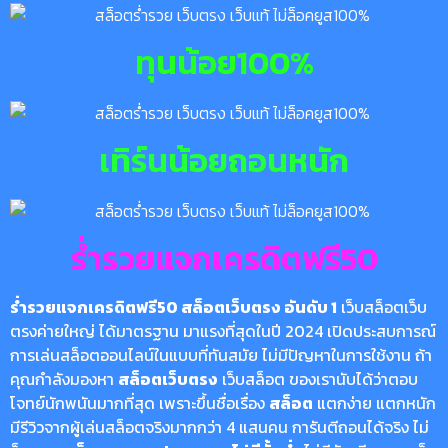
OT
ทุนน้อย100%
เทิร์นน้อยถอนหนัก
ร่ำรวยแจกเครดิตฟรี50
ร่ำรวยแจกเครดิตฟรี50 สล็อตเว็บตรง อันดับ 1
เว็บสล็อตเว็บ
ตรงค่ายใหญ่ ได้มาตรฐาน มาแรงที่สุดในปี 2024 เปิดประสบการณ์
การเล่นสล็อตออนไลน์ในแบบที่ทันสมัย ไม่มีปัญหาในการใช้งาน ถ้า
คุณกำลังมองหา
สล็อตเว็บตรง
เว็บสล็อต ของเรานับได้ว่าตอบ
โจทย์นักพนันมากที่สุด เพราะขึ้นชื่อเรื่อง
สล็อต
แตกง่าย แตกหนัก
มีรีวิวจากผู้เล่นสล็อตจริงมากกว่า 4 แสนคน การันตีถอนได้จริง ไม่