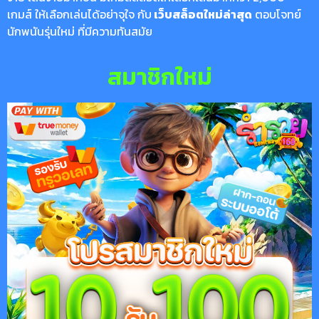
เกมส์ ให้เลือกเล่นได้อย่าจุใจ กับ
เว็บสล็อตใหม่ล่าสุด
ตอบโจทย์
นักพนันรุ่นใหม่ ที่มีความทันสมัย
สมาชิกใหม่