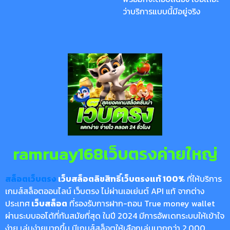
ว่าบริการแบบนี้มีอยู่จริง
ชม
ramruay168เว็บตรงค่ายใหญ่
สล็อตเว็บตรง
เว็บสล็อตลิขสิทธิ์เว็บตรงแท้ 100%
ที่ให้บริการ
เกมส์สล็อตออนไลน์ เว็บตรง ไม่ผ่านเอเย่นต์ API แท้ จากต่าง
ประเทศ
เว็บสล็อต
ที่รองรับการฝาก-ถอน True money wallet
ผ่านระบบออโต้ที่ทันสมัยที่สุด ในปี 2024 มีการอัพเดทระบบให้เข้าใจ
ง่าย เล่นง่ายมากขึ้น มีเกมส์สล็อตให้เลือกเล่นมากกว่า 2,000