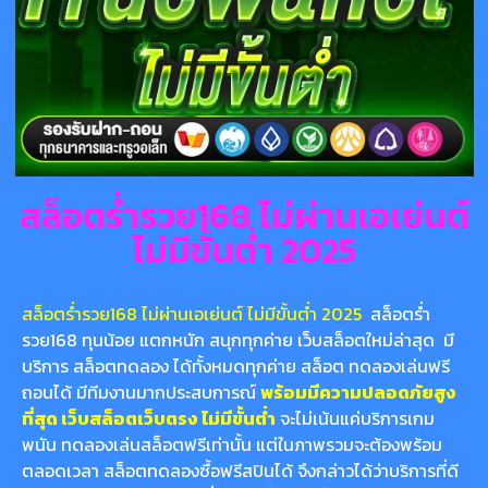
สล็อตรํ่ารวย168 ไม่ผ่านเอเย่นต์
ไม่มีขั้นต่ำ 2025
สล็อตรํ่ารวย168 ไม่ผ่านเอเย่นต์ ไม่มีขั้นต่ำ 2025
สล็อตรํ่า
รวย168 ทุนน้อย แตกหนัก สนุกทุกค่าย เว็บสล็อตใหม่ล่าสุด มี
บริการ สล็อตทดลอง ได้ทั้งหมดทุกค่าย สล็อต ทดลองเล่นฟรี
ถอนได้ มีทีมงานมากประสบการณ์
พร้อมมีความปลอดภัยสูง
ที่สุด เว็บสล็อตเว็บตรง ไม่มีขั้นต่ำ
จะไม่เน้นแค่บริการเกม
พนัน ทดลองเล่นสล็อตฟรีเท่านั้น แต่ในภาพรวมจะต้องพร้อม
ตลอดเวลา สล็อตทดลองซื้อฟรีสปินได้ จึงกล่าวได้ว่าบริการที่ดี