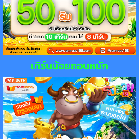
OT
เทิร์นน้อยถอนหนัก