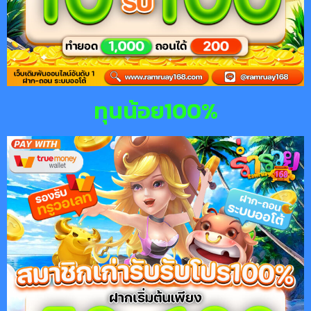
ทุนน้อย100%