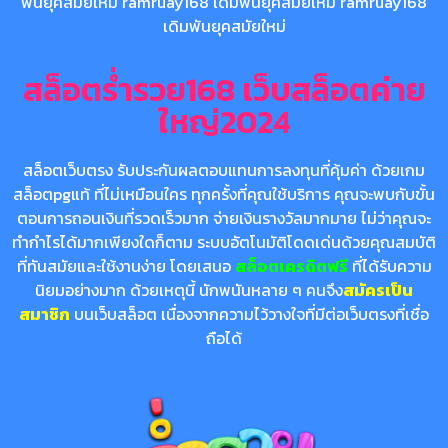
พันยุคสมัยใหม่ ramruay168 เดิมพันยุคสมัยใหม่ ramruay168
เดิมพันยุคสมัยใหม่
สล็อตร่ำรวย168 เว็บสล็อตค่าย
ใหญ่2024
สล็อตเว็บตรง รับประกันผลตอบแทนการลงทุนที่คุ้มค่า ด้วยเกม
สล็อตpgแท้ ที่ไม่เหมือนใคร ทุกครั้งที่คุณใช้บริการ คุณจะพบกับขั้น
ตอนการถอนเงินที่รวดเร็วมาก จ่ายเงินรางวัลมากมาย ไม่ว่าคุณจะ
ทำกำไรได้มากเพียงใดก็ตาม ระบบอัตโนมัติโดดเด่นด้วยคุณสมบัติ
ที่ทันสมัยและใช้งานง่าย โดยเสนอ
สล็อตเครดิตฟรี
ที่ได้รับความ
นิยมอย่างมาก ด้วยเหตุนี้ นักพนันหลาย ๆ คนจึง
สมัครเป็น
สมาชิก
บนเว็บสล็อต เนื่องจากความไว้วางใจที่มีต่อเว็บตรงที่เชื่อ
ถือได้