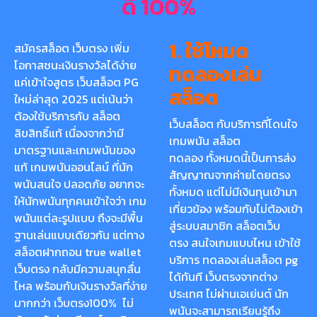
ดี 100%
1. ใช้โหมด
สมัครสล็อต เว็บตรง เพิ่ม
โอกาสชนะเงินรางวัลได้ง่าย
ทดลองเล่น
แค่เข้าใจสูตร เว็บสล็อต PG
สล็อต
ใหม่ล่าสุด 2025 แต่เน้นว่า
ต้องใช้บริการกับ สล็อต
เว็บสล็อต กับบริการที่โดนใจ
ลิขสิทธิ์แท้ เนื่องจากว่ามี
เกมพนัน สล็อต
มาตรฐานและเกมพนันของ
ทดลอง ทั้งหมดนี้เป็นการส่ง
แท้ เกมพนันออนไลน์ ที่นัก
สัญญาณจากค่ายโดยตรง
พนันสนใจ ปลอดภัย อยากจะ
ทั้งหมด แต่ไม่มีเงินทุนเข้ามา
ให้นักพนันทุกคนเข้าใจว่า เกม
เกี่ยวข้อง พร้อมกับไม่ต้องเข้า
พนันแต่ละรูปแบบ ถึงจะมีพื้น
สู่ระบบสมาชิก สล็อตเว็บ
ฐานเล่นแบบเดียวกัน แต่ทาง
ตรง สนใจเกมแบบไหน เข้าใช้
สล็อตฝากถอน true wallet
บริการ ทดลองเล่นสล็อต pg
เว็บตรง กลับมีความสนุกลื่น
ได้ทันที เว็บตรงจากต่าง
ไหล พร้อมกับเงินรางวัลที่ง่าย
ประเทศ ไม่ผ่านเอเย่นต์ นัก
มากกว่า เว็บตรง100% ไม่
พนันจะสามารถเรียนรู้ถึง