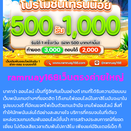
ramruay168เว็บตรงค่ายใหญ่
บาคาร่า ออนไลน์ เป็นที่รู้จักกันเป็นอย่างดี เกมที่ได้รับความนิยมมน
เว็บพนันเกมต่างๆที่ยอดฮิต โต๊ะเกมไพ่ออนไลน์ในคาสิโนมันจะมาใน
รูปแบบวงรี ที่มีคนแจกไพ่เป็นตัวแทนเจ้ามือ เกมไพ่ออนไลน์ สื่งที่
ทำให้นักพนันเล่นได้อย่างสะสบายใจ บริการที่ครบจบในที่เดียว
แหล่งรวมเกมเดิมพันออนไลน์ชั้นนำ การสร้างประสบการณ์ที่ยอด
เยี่ยม ไม่ต้องเสียเวลาเดิมพันไปคาสิโน เพียงแค่มีอินเตอร์เน็ต ก็