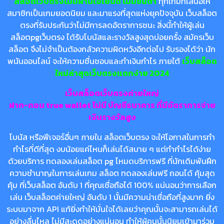
สล็อตเว็บตรงไม่มีผ่านเอเย่นต์ ไม่มีขั้นต่ำ
ทุกเกมที่เสนอให้
สมาชิกเป็นเกมยอดนิยม และมาแรงที่สุดแห่งยุคปัจจุบัน เว็บสล็อต
ตรงที่รับประกันว่าไม่มีการลดอัตราการชนะ สิ่งนี้ทำให้ผู้เล่น
สล็อตpgเว็บตรง ได้รับโบนัสและรางวัลสูงสุดบ่อยครั้ง สมัครเว็บ
สล็อต จึงไม่จำเป็นต้องกลัวความผิดหวังอีกต่อไป รับรองได้ว่า นัก
พนันออนไลน์ จะให้ความชื่นชอบและทำเงินกำไร ภายใต้
เว็บสล็อต
ใหม่ล่าสุดเว็บตรงแตกง่าย 2024
เว็บสล็อตเว็บตรงค่ายใหญ่
ฝาก-ถอน true wallet ไม่มี บัญชีธนาคาร ที่มีอัตราการจ่าย
เงินรางวัลสูง
โบนัส หรือฟีเจอร์อื่นๆ ภายใน สล็อตเว็บตรง จะให้โอกาสในการทำ
กำไรที่ดีที่สุด งบน้อยแค่ไหนก็เล่นได้สบาย ๆ แต่ทำกำไรได้ง่าย
ด้วยบริการ ทดลองเล่นสล็อต pg โหมดบริการฟรี ที่นักเดิมพันฝึก
ความชำนาญในการเล่นเกม สล็อต ทดลองเล่นฟรี ถอนได้ คุ้มสุด
คุ้ม ที่เว็บสล็อต อันดับ 1 ที่คุณเชื่อถือได้ 100% แน่นอนว่าการเลือก
เล่น เว็บสล็อตค่ายใหญ่ อันดับ 1 นั้นมีความน่าเชื่อถือที่สูงมาก ยิ่ง
ระบบมาจาก API แท้ยิ่งทำให้มั่นใจได้เลยว่าคุณนั้นจะสามารถเล่นได้
อย่างลื่นไหล ไม่มีสะดุดอย่างแน่นอน ทำให้ผู้คนนั้นนิยมเข้ามาร่วม