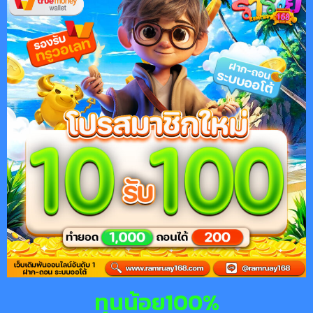
ทุนน้อย100%