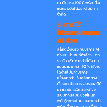
ค่า เว็บตรง 100% พร้อมที่จะ
แตกรางวัลได้อย่างไม่มีการ
จำกัด
3. การใช้
โปรแกรมสแกน
AI ช่วย
สล็อตเว็บตรง กับบริการ AI
ที่จะแนะนำเกมที่กำลังจะแตก
รางวัล บริการเหล่านี้มีความ
แม่นยำมากกว่า 90 % ใช้งาน
ได้ง่ายไม่มีค่าบริการ
เนื่องจากว่า เว็บสล็อตตรง
ทั้งหมด เป็นการรวบรวมสถิติ
มา และมีการวิเคราะห์ด้วย
ระบบที่ทันสมัย ช่วยให้นัก
พนันรู้ว่าเกมไหนและค่ายอะไร
พร้อมที่จะตอบสนอง เชื่อเถอะ