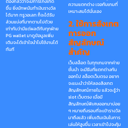
ต้องกลัวว่าจะมีการโกงเกิด
ความแตกต่าง เจอกับเกมที่
ขึ้น ยิ่งนักพนันทำเงินรางวัล
เหมาะสมได้นั่นเอง
ได้มาก ทรูวอเลท ก็จะได้รับ
2. ใช้การสังเกต
ส่วนแบ่งที่มากตามไปด้วย
เท่ากับว่ามีแต่ผลดีกับทุกฝ่าย
การออก
PG wallet มาดูข้อมูลเพิ่ม
สัญลักษณ์
เติมจะได้เข้าใจนำไปใช้งานได้
ทันที
สำคัญ
เว็บสล็อต ในทุกเกมจากค่าย
ชั้นนำ จะมีธีมที่แตกต่างกัน
ออกไป สล็อตเว็บตรง อยาก
จะแนะนำว่าให้ลองสังเกต
สัญลักษณ์ภายใน แล้วจะรู้ว่า
slot เว็บตรง เมื่อมี
สัญลักษณ์พิเศษออกมาบ่อย
ๆ หมายถึงรอบที่จะเข้ารางวัล
มาถึงแล้ว เพิ่มเติมเงินในการ
เล่นให้สูงขึ้น เวลาเข้าไปจะคุ้ม