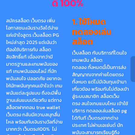
ดี 100%
1. ใช้โหมด
สมัครสล็อต เว็บตรง เพิ่ม
โอกาสชนะเงินรางวัลได้ง่าย
ทดลองเล่น
แค่เข้าใจสูตร เว็บสล็อต PG
สล็อต
ใหม่ล่าสุด 2025 แต่เน้นว่า
ต้องใช้บริการกับ สล็อต
เว็บสล็อต กับบริการที่โดนใจ
ลิขสิทธิ์แท้ เนื่องจากว่ามี
เกมพนัน สล็อต
มาตรฐานและเกมพนันของ
ทดลอง ทั้งหมดนี้เป็นการส่ง
แท้ เกมพนันออนไลน์ ที่นัก
สัญญาณจากค่ายโดยตรง
พนันสนใจ ปลอดภัย อยากจะ
ทั้งหมด แต่ไม่มีเงินทุนเข้ามา
ให้นักพนันทุกคนเข้าใจว่า เกม
เกี่ยวข้อง พร้อมกับไม่ต้องเข้า
พนันแต่ละรูปแบบ ถึงจะมีพื้น
สู่ระบบสมาชิก สล็อตเว็บ
ฐานเล่นแบบเดียวกัน แต่ทาง
ตรง สนใจเกมแบบไหน เข้าใช้
สล็อตฝากถอน true wallet
บริการ ทดลองเล่นสล็อต pg
เว็บตรง กลับมีความสนุกลื่น
ได้ทันที เว็บตรงจากต่าง
ไหล พร้อมกับเงินรางวัลที่ง่าย
ประเทศ ไม่ผ่านเอเย่นต์ นัก
มากกว่า เว็บตรง100% ไม่
พนันจะสามารถเรียนรู้ถึง