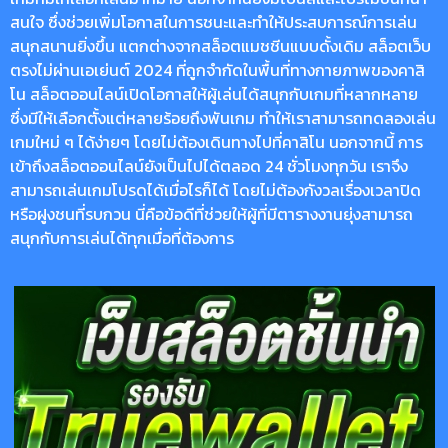
สนใจ ซึ่งช่วยเพิ่มโอกาสในการชนะและทำให้ประสบการณ์การเล่น
สนุกสนานยิ่งขึ้น แตกต่างจากสล็อตแมชชีนแบบดั้งเดิม สล็อตเว็บ
ตรงไม่ผ่านเอเย่นต์ 2024 ที่ถูกจำกัดในพื้นที่ทางกายภาพของคาสิ
โน สล็อตออนไลน์เปิดโอกาสให้ผู้เล่นได้สนุกกับเกมที่หลากหลาย
ซึ่งมีให้เลือกตั้งแต่หลายร้อยถึงพันเกม ทำให้เราสามารถทดลองเล่น
เกมใหม่ ๆ ได้ง่ายๆ โดยไม่ต้องเดินทางไปที่คาสิโน นอกจากนี้ การ
เข้าถึงสล็อตออนไลน์ยังเป็นไปได้ตลอด 24 ชั่วโมงทุกวัน เราจึง
สามารถเล่นเกมโปรดได้เมื่อไรก็ได้ โดยไม่ต้องกังวลเรื่องเวลาปิด
หรือฝูงชนที่รบกวน นี่คือข้อดีที่ช่วยให้ผู้ที่มีตารางงานยุ่งสามารถ
สนุกกับการเล่นได้ทุกเมื่อที่ต้องการ