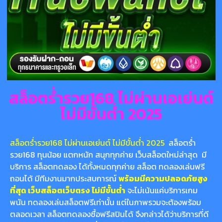
สล็อตรํ่ารวย168 ไม่ผ่านเอเย่นต์
ไม่มีขั้นต่ำ 2025
สล็อตรํ่ารวย168 ไม่ผ่านเอเย่นต์ ไม่มีขั้นต่ำ 2025
สล็อตรํ่า
รวย168 ทุนน้อย แตกหนัก สนุกทุกค่าย เว็บสล็อตใหม่ล่าสุด มี
บริการ สล็อตทดลอง ได้ทั้งหมดทุกค่าย สล็อต ทดลองเล่นฟรี
ถอนได้ มีทีมงานมากประสบการณ์
พร้อมมีความปลอดภัยสูง
ที่สุด เว็บสล็อตเว็บตรง ไม่มีขั้นต่ำ
จะไม่เน้นแค่บริการเกม
พนัน ทดลองเล่นสล็อตฟรีเท่านั้น แต่ในภาพรวมจะต้องพร้อม
ตลอดเวลา สล็อตทดลองซื้อฟรีสปินได้ จึงกล่าวได้ว่าบริการที่ดี