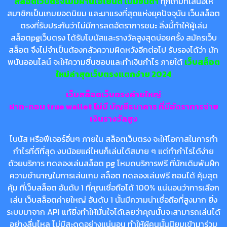
สล็อตเว็บตรงไม่มีผ่านเอเย่นต์ ไม่มีขั้นต่ำ
ทุกเกมที่เสนอให้
สมาชิกเป็นเกมยอดนิยม และมาแรงที่สุดแห่งยุคปัจจุบัน เว็บสล็อต
ตรงที่รับประกันว่าไม่มีการลดอัตราการชนะ สิ่งนี้ทำให้ผู้เล่น
สล็อตpgเว็บตรง ได้รับโบนัสและรางวัลสูงสุดบ่อยครั้ง สมัครเว็บ
สล็อต จึงไม่จำเป็นต้องกลัวความผิดหวังอีกต่อไป รับรองได้ว่า นัก
พนันออนไลน์ จะให้ความชื่นชอบและทำเงินกำไร ภายใต้
เว็บสล็อต
ใหม่ล่าสุดเว็บตรงแตกง่าย 2024
เว็บสล็อตเว็บตรงค่ายใหญ่
ฝาก-ถอน true wallet ไม่มี บัญชีธนาคาร ที่มีอัตราการจ่าย
เงินรางวัลสูง
โบนัส หรือฟีเจอร์อื่นๆ ภายใน สล็อตเว็บตรง จะให้โอกาสในการทำ
กำไรที่ดีที่สุด งบน้อยแค่ไหนก็เล่นได้สบาย ๆ แต่ทำกำไรได้ง่าย
ด้วยบริการ ทดลองเล่นสล็อต pg โหมดบริการฟรี ที่นักเดิมพันฝึก
ความชำนาญในการเล่นเกม สล็อต ทดลองเล่นฟรี ถอนได้ คุ้มสุด
คุ้ม ที่เว็บสล็อต อันดับ 1 ที่คุณเชื่อถือได้ 100% แน่นอนว่าการเลือก
เล่น เว็บสล็อตค่ายใหญ่ อันดับ 1 นั้นมีความน่าเชื่อถือที่สูงมาก ยิ่ง
ระบบมาจาก API แท้ยิ่งทำให้มั่นใจได้เลยว่าคุณนั้นจะสามารถเล่นได้
อย่างลื่นไหล ไม่มีสะดุดอย่างแน่นอน ทำให้ผู้คนนั้นนิยมเข้ามาร่วม