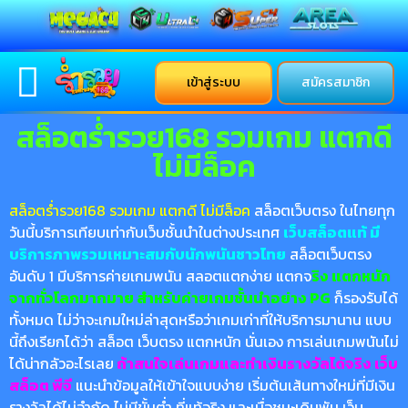
เข้าสู่ระบบ
สมัครสมาชิก
สล็อตรํ่ารวย168 รวมเกม แตกดี
ไม่มีล็อค
สล็อตรํ่ารวย168 รวมเกม แตกดี ไม่มีล็อค
สล็อตเว็บตรง ในไทยทุก
วันนี้บริการเทียบเท่ากับเว็บชั้นนำในต่างประเทศ
เว็บสล็อตแท้ มี
บริการภาพรวมเหมาะสมกับนักพนันชาวไทย
สล็อตเว็บตรง
68
อันดับ 1 มีบริการค่ายเกมพนัน สลอตแตกง่าย แตกจ
ริง แตกหนัก
จากทั่วโลกมากมาย สำหรับค่ายเกมชั้นนำอย่าง PG
ก็รองรับได้
ทั้งหมด ไม่ว่าจะเกมใหม่ล่าสุดหรือว่าเกมเก่าที่ให้บริการมานาน แบบ
นี้ถึงเรียกได้ว่า สล็อต เว็บตรง แตกหนัก นั่นเอง การเล่นเกมพนันไม่
ได้น่ากลัวอะไรเลย
ถ้าสนใจเล่นเกมและทำเงินรางวัลได้จริง เว็บ
68
สล็อต พีจี
แนะนำข้อมูลให้เข้าใจแบบง่าย เริ่มต้นเส้นทางใหม่ที่มีเงิน
รางวัลได้ไม่จำกัด ไม่มีขั้นต่ำ ที่แท้จริง และเมื่อชนะเดิมพัน เว็บ