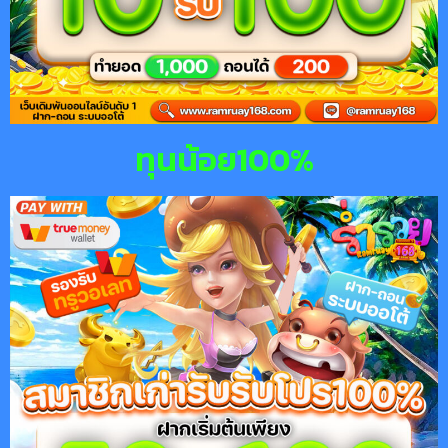
ทุนน้อย100%