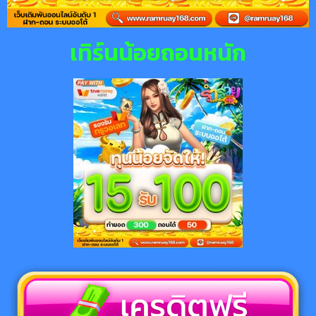
เทิร์นน้อยถอนหนัก