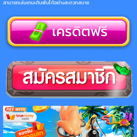
สามารถเล่นเกมเดินพันได้อย่างสะดวกสบาย