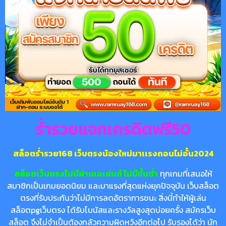
ร่ำรวยแจกเครดิตฟรี50
สล็อตร่ำรวย168 เว็บตรงน้องใหม่มาเเรงถอนไม่อั้น2024
สล็อตเว็บตรงไม่มีผ่านเอเย่นต์ ไม่มีขั้นต่ำ
ทุกเกมที่เสนอให้
สมาชิกเป็นเกมยอดนิยม และมาแรงที่สุดแห่งยุคปัจจุบัน เว็บสล็อต
ตรงที่รับประกันว่าไม่มีการลดอัตราการชนะ สิ่งนี้ทำให้ผู้เล่น
สล็อตpgเว็บตรง ได้รับโบนัสและรางวัลสูงสุดบ่อยครั้ง สมัครเว็บ
สล็อต จึงไม่จำเป็นต้องกลัวความผิดหวังอีกต่อไป รับรองได้ว่า นัก