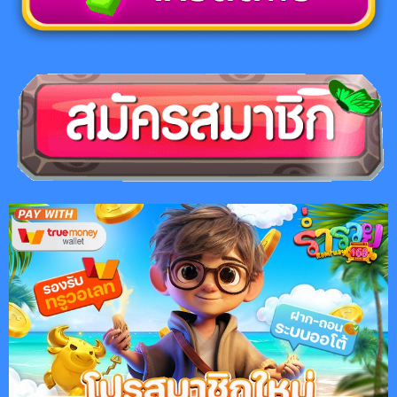
ay168
25