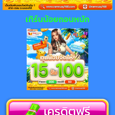
เทิร์นน้อยถอนหนัก