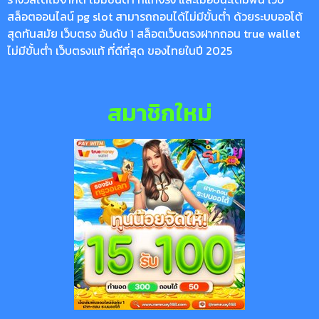
สล็อตออนไลน์ pg slot สามารถถอนได้ไม่มีขั้นต่ำ ด้วยระบบออโต้
สุดทันสมัย เว็บตรง อันดับ 1 สล็อตเว็บตรงฝากถอน true wallet
68
ไม่มีขั้นต่ํา เว็บตรงแท้ ที่ดีที่สุด ของไทยในปี 2025
สมาชิกใหม่
68
25
68ทดลอง
68พนัน