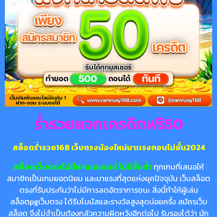
ร่ำรวยแจกเครดิตฟรี50
สล็อตร่ำรวย168 เว็บตรงน้องใหม่มาเเรงถอนไม่อั้น2024
สล็อตเว็บตรงไม่มีผ่านเอเย่นต์ ไม่มีขั้นต่ำ
ทุกเกมที่เสนอให้
สมาชิกเป็นเกมยอดนิยม และมาแรงที่สุดแห่งยุคปัจจุบัน เว็บสล็อต
ตรงที่รับประกันว่าไม่มีการลดอัตราการชนะ สิ่งนี้ทำให้ผู้เล่น
สล็อตpgเว็บตรง ได้รับโบนัสและรางวัลสูงสุดบ่อยครั้ง สมัครเว็บ
สล็อต จึงไม่จำเป็นต้องกลัวความผิดหวังอีกต่อไป รับรองได้ว่า นัก