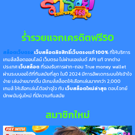
ร่ำรวยแจกเครดิตฟรี50
สล็อตเว็บตรง
เว็บสล็อตลิขสิทธิ์เว็บตรงแท้ 100%
ที่ให้บริการ
เกมส์สล็อตออนไลน์ เว็บตรง ไม่ผ่านเอเย่นต์ API แท้ จากต่าง
ประเทศ
เว็บสล็อต
ที่รองรับการฝาก-ถอน True money wallet
ผ่านระบบออโต้ที่ทันสมัยที่สุด ในปี 2024 มีการอัพเดทระบบให้เข้าใจ
ง่าย เล่นง่ายมากขึ้น มีเกมส์สล็อตให้เลือกเล่นมากกว่า 2,000
เกมส์ ให้เลือกเล่นได้อย่าจุใจ กับ
เว็บสล็อตใหม่ล่าสุด
ตอบโจทย์
นักพนันรุ่นใหม่ ที่มีความทันสมัย
สมาชิกใหม่