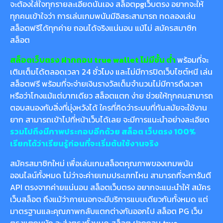
จะต้องใส่ใจทุกรายละเอียดนั่นเอง สล็อตpgเว็บตรง อยากจะให้
ทุกคนเข้าใจว่า การเล่นเกมพนันมีอิสระสามารถ ทดลองเล่น
สล็อตฟรีได้ทุกค่าย ถอนได้จริงแน่นอน แม้ไม่ สมัครสมาชิก
สล็อต
สล็อตเว็บตรง ฝากถอน true wallet ไม่มีขั้น ต่ํา
พร้อมที่จะ
เติมเต็มได้ตลอดเวลา 24 ชั่วโมง และไม่มีการปิดเว็บไซต์หนี เล่น
สล็อตฟรี พร้อมที่จะจ่ายเงินรางวัลเต็มจำนวนไม่มีการดึงเวลา
หรือว่าโกงแม้แต่บาทเดียว สล็อตแตก ง่าย ช่วยให้ทุกคนสามารถ
ตอบสนองกับสิ่งที่มุ่งหวังได้ ใครที่คิดว่าระบบที่ทันสมัยจะใช้งาน
โมง
ยาก สามารถเข้าไปที่หน้าเว็บได้เลย จะมีการแนะนำอย่างละเอียด
รวมไปถึงมีภาพประกอบอีกด้วย สล็อต เว็บตรง 100%
เรียกได้ว่าเรียนรู้ก่อนที่จะเริ่มต้นใช้งานจริง
สมัครสมาชิกใหม่ เพื่อเล่นเกมสล็อตคุณภาพของเกมพนัน
ออนไลน์ทั้งหมด ไม่ว่าจะค่ายเกมประเภทไหน สามารถที่จะการันตี
API ตรงจากค่ายแน่นอน สล็อตเว็บตรง อยากจะแนะนำให้ สมัคร
เว็บสล็อต ถึงแม้ว่าภายนอกจะมีบริการแบบเดียวกันทั้งหมด แต่
มาตรฐานและคุณภาพกลับแตกต่างกันออกไป สล็อต PG เว็บ
ตรงแตกหนัก จะส่งตรงทั้งหมด สล็อต ฝากถอน true