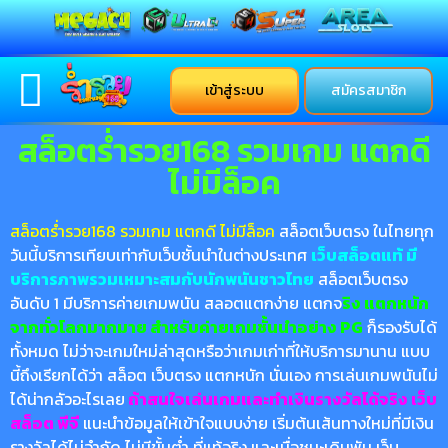
เข้าสู่ระบบ
สมัครสมาชิก
สล็อตรํ่ารวย168 รวมเกม แตกดี
ไม่มีล็อค
สล็อตรํ่ารวย168 รวมเกม แตกดี ไม่มีล็อค
สล็อตเว็บตรง ในไทยทุก
วันนี้บริการเทียบเท่ากับเว็บชั้นนำในต่างประเทศ
เว็บสล็อตแท้ มี
บริการภาพรวมเหมาะสมกับนักพนันชาวไทย
สล็อตเว็บตรง
68
อันดับ 1 มีบริการค่ายเกมพนัน สลอตแตกง่าย แตกจ
ริง แตกหนัก
จากทั่วโลกมากมาย สำหรับค่ายเกมชั้นนำอย่าง PG
ก็รองรับได้
ทั้งหมด ไม่ว่าจะเกมใหม่ล่าสุดหรือว่าเกมเก่าที่ให้บริการมานาน แบบ
นี้ถึงเรียกได้ว่า สล็อต เว็บตรง แตกหนัก นั่นเอง การเล่นเกมพนันไม่
ได้น่ากลัวอะไรเลย
ถ้าสนใจเล่นเกมและทำเงินรางวัลได้จริง เว็บ
68
สล็อต พีจี
แนะนำข้อมูลให้เข้าใจแบบง่าย เริ่มต้นเส้นทางใหม่ที่มีเงิน
รางวัลได้ไม่จำกัด ไม่มีขั้นต่ำ ที่แท้จริง และเมื่อชนะเดิมพัน เว็บ