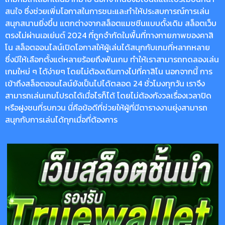
สนใจ ซึ่งช่วยเพิ่มโอกาสในการชนะและทำให้ประสบการณ์การเล่น
สนุกสนานยิ่งขึ้น แตกต่างจากสล็อตแมชชีนแบบดั้งเดิม สล็อตเว็บ
ตรงไม่ผ่านเอเย่นต์ 2024 ที่ถูกจำกัดในพื้นที่ทางกายภาพของคาสิ
โน สล็อตออนไลน์เปิดโอกาสให้ผู้เล่นได้สนุกกับเกมที่หลากหลาย
ซึ่งมีให้เลือกตั้งแต่หลายร้อยถึงพันเกม ทำให้เราสามารถทดลองเล่น
เกมใหม่ ๆ ได้ง่ายๆ โดยไม่ต้องเดินทางไปที่คาสิโน นอกจากนี้ การ
เข้าถึงสล็อตออนไลน์ยังเป็นไปได้ตลอด 24 ชั่วโมงทุกวัน เราจึง
สามารถเล่นเกมโปรดได้เมื่อไรก็ได้ โดยไม่ต้องกังวลเรื่องเวลาปิด
หรือฝูงชนที่รบกวน นี่คือข้อดีที่ช่วยให้ผู้ที่มีตารางงานยุ่งสามารถ
สนุกกับการเล่นได้ทุกเมื่อที่ต้องการ