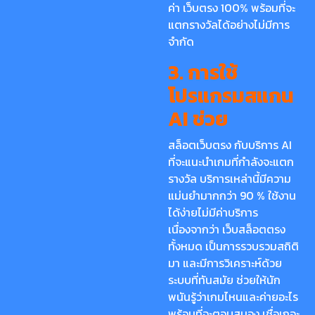
ค่า เว็บตรง 100% พร้อมที่จะ
แตกรางวัลได้อย่างไม่มีการ
จำกัด
3. การใช้
โปรแกรมสแกน
AI ช่วย
สล็อตเว็บตรง กับบริการ AI
ที่จะแนะนำเกมที่กำลังจะแตก
รางวัล บริการเหล่านี้มีความ
แม่นยำมากกว่า 90 % ใช้งาน
ได้ง่ายไม่มีค่าบริการ
เนื่องจากว่า เว็บสล็อตตรง
ทั้งหมด เป็นการรวบรวมสถิติ
มา และมีการวิเคราะห์ด้วย
ระบบที่ทันสมัย ช่วยให้นัก
พนันรู้ว่าเกมไหนและค่ายอะไร
พร้อมที่จะตอบสนอง เชื่อเถอะ