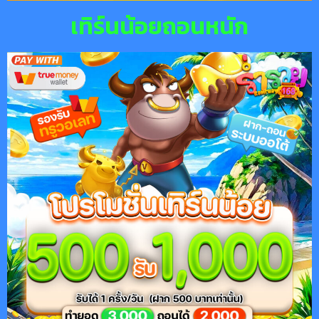
เทิร์นน้อยถอนหนัก