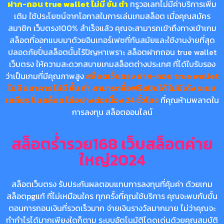
ฝาก-ถอน true wallet ไม่มี ขั้น ต่ํา
ทรูวอเลทไม่มีค่าบริการเพิ่ม
เติม ใช้ประโยชน์จากโอกาสในการเล่นเกมสล็อต เมื่อคุณสมัคร
สมาชิก เว็บตรง100% สำเร็จแล้ว คุณจะสามารถเข้าถึงทางเข้าเกม
สล็อตที่ออกแบบมาด้วยอินเทอร์เฟซที่ทันสมัยและใช้งานง่ายที่สุด
ปลอดภัย
ปั่นสล็อตนั้นไร้ปัญหาเพราะ สล็อตฝากถอน true wallet
เว็บตรง ให้ความสะดวกสบายเกมสล็อตต่างประเทศ ที่ได้ใบรับรอง
ว่าเป็นเกมที่มีคุณภาพสูง
สล็อตเว็บตรง ฝาก-ถอน true wallet
ไม่มี ธนาคาร ไม่มี ขั้น ต่ํา สามารถซื้อฟรีสปินได้ ไม่มีเด้ง ระบบ
เสถียร ปั่นสล็อต ได้อย่างต่อเนื่อง 24 ชั่วโมง
ที่คุณห้ามพลาดใน
การลงทุน สล็อตออนไลน์
สล็อตร่ำรวย168 เว็บสล็อตค่าย
ใหญ่2024
สล็อตเว็บตรง รับประกันผลตอบแทนการลงทุนที่คุ้มค่า ด้วยเกม
สล็อตpgแท้ ที่ไม่เหมือนใคร ทุกครั้งที่คุณใช้บริการ คุณจะพบกับขั้น
ตอนการถอนเงินที่รวดเร็วมาก จ่ายเงินรางวัลมากมาย ไม่ว่าคุณจะ
ทำกำไรได้มากเพียงใดก็ตาม ระบบอัตโนมัติโดดเด่นด้วยคุณสมบัติ