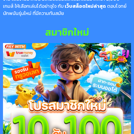
เกมส์ ให้เลือกเล่นได้อย่าจุใจ กับ
เว็บสล็อตใหม่ล่าสุด
ตอบโจทย์
นักพนันรุ่นใหม่ ที่มีความทันสมัย
สมาชิกใหม่