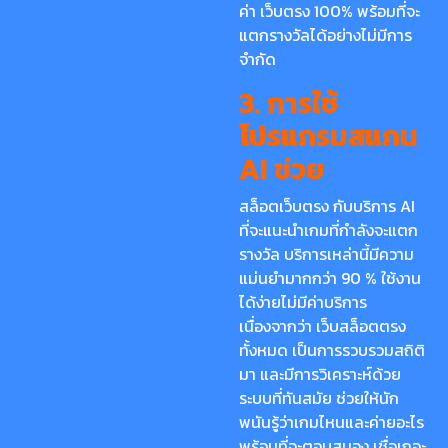
ค่า เว็บตรง 100% พร้อมที่จะ
แตกรางวัลได้อย่างไม่มีการ
จำกัด
3. การใช้
โปรแกรมสแกน
AI ช่วย
สล็อตเว็บตรง กับบริการ AI
ที่จะแนะนำเกมที่กำลังจะแตก
รางวัล บริการเหล่านี้มีความ
แม่นยำมากกว่า 90 % ใช้งาน
ได้ง่ายไม่มีค่าบริการ
เนื่องจากว่า เว็บสล็อตตรง
ทั้งหมด เป็นการรวบรวมสถิติ
มา และมีการวิเคราะห์ด้วย
ระบบที่ทันสมัย ช่วยให้นัก
พนันรู้ว่าเกมไหนและค่ายอะไร
พร้อมที่จะตอบสนอง เชื่อเถอะ