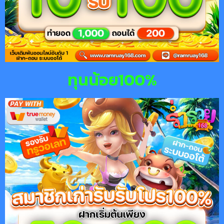
ทุนน้อย100%