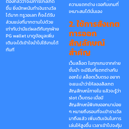
ต้องกลัวว่าจะมีการโกงเกิด
ความแตกต่าง เจอกับเกมที่
ขึ้น ยิ่งนักพนันทำเงินรางวัล
เหมาะสมได้นั่นเอง
ได้มาก ทรูวอเลท ก็จะได้รับ
2. ใช้การสังเกต
ส่วนแบ่งที่มากตามไปด้วย
เท่ากับว่ามีแต่ผลดีกับทุกฝ่าย
การออก
PG wallet มาดูข้อมูลเพิ่ม
สัญลักษณ์
เติมจะได้เข้าใจนำไปใช้งานได้
ทันที
สำคัญ
เว็บสล็อต ในทุกเกมจากค่าย
ชั้นนำ จะมีธีมที่แตกต่างกัน
ออกไป สล็อตเว็บตรง อยาก
จะแนะนำว่าให้ลองสังเกต
สัญลักษณ์ภายใน แล้วจะรู้ว่า
slot เว็บตรง เมื่อมี
สัญลักษณ์พิเศษออกมาบ่อย
ๆ หมายถึงรอบที่จะเข้ารางวัล
มาถึงแล้ว เพิ่มเติมเงินในการ
เล่นให้สูงขึ้น เวลาเข้าไปจะคุ้ม