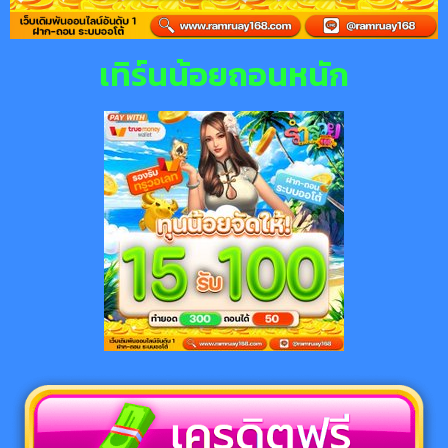
เทิร์นน้อยถอนหนัก