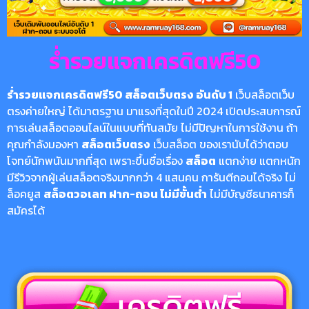
ร่ำรวยแจกเครดิตฟรี50
ร่ำรวยแจกเครดิตฟรี50 สล็อตเว็บตรง อันดับ 1
เว็บสล็อตเว็บ
ตรงค่ายใหญ่ ได้มาตรฐาน มาแรงที่สุดในปี 2024 เปิดประสบการณ์
การเล่นสล็อตออนไลน์ในแบบที่ทันสมัย ไม่มีปัญหาในการใช้งาน ถ้า
คุณกำลังมองหา
สล็อตเว็บตรง
เว็บสล็อต ของเรานับได้ว่าตอบ
โจทย์นักพนันมากที่สุด เพราะขึ้นชื่อเรื่อง
สล็อต
แตกง่าย แตกหนัก
มีรีวิวจากผู้เล่นสล็อตจริงมากกว่า 4 แสนคน การันตีถอนได้จริง ไม่
ล็อคยูส
สล็อตวอเลท ฝาก-ถอน ไม่มีขั้นต่ำ
ไม่มีบัญชีธนาคารก็
สมัครได้