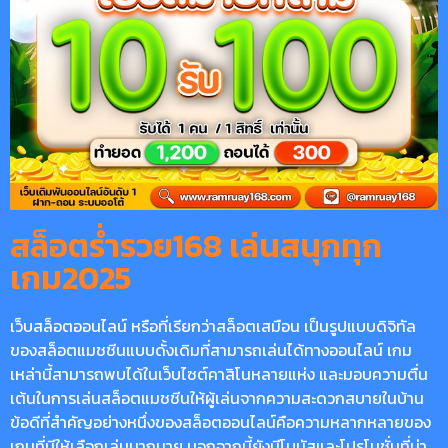
สล็อตร่ำรวย168 เล่นสนุกทุก
เกม2025
เว็บสล็อตออนไลน์ หรือที่เรียกว่าสล็อตเสมือน เป็นรูปแบบดิจิทัล
ของสล็อตแมชชีนแบบดั้งเดิมที่สามารถเล่นได้ทางออนไลน์ เกม
เหล่านี้สามารถพบได้ในเว็บไซต์คาสิโนหลายแห่ง และมอบความตื่น
เต้นในการเล่นสล็อตแมชชีนให้ผู้เล่นจากความสะดวกสบายในบ้าน
ข้อดีที่สำคัญอย่างหนึ่งของสล็อตออนไลน์คือความหลากหลายของ
เกมที่มีให้เลือกเล่นมากมาย นอกจากนี้ยังมีโบนัสและโปรโมชั่นที่น่า