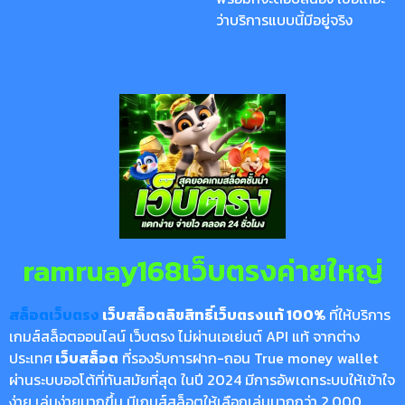
ว่าบริการแบบนี้มีอยู่จริง
ชม
ramruay168เว็บตรงค่ายใหญ่
สล็อตเว็บตรง
เว็บสล็อตลิขสิทธิ์เว็บตรงแท้ 100%
ที่ให้บริการ
เกมส์สล็อตออนไลน์ เว็บตรง ไม่ผ่านเอเย่นต์ API แท้ จากต่าง
ประเทศ
เว็บสล็อต
ที่รองรับการฝาก-ถอน True money wallet
ผ่านระบบออโต้ที่ทันสมัยที่สุด ในปี 2024 มีการอัพเดทระบบให้เข้าใจ
ง่าย เล่นง่ายมากขึ้น มีเกมส์สล็อตให้เลือกเล่นมากกว่า 2,000