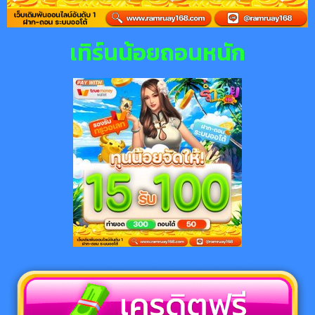
เทิร์นน้อยถอนหนัก