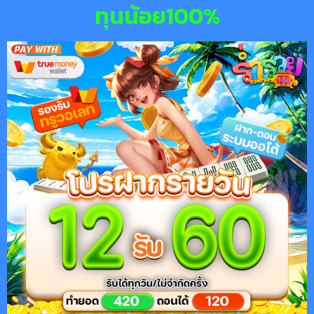
ทุนน้อย100%
68สล็อต
68สล็อต
8เว็บ
68โปร