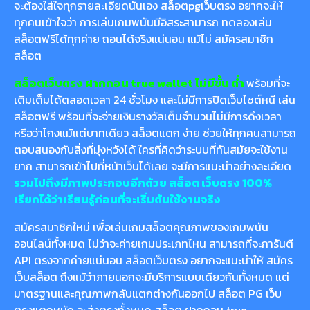
จะต้องใส่ใจทุกรายละเอียดนั่นเอง สล็อตpgเว็บตรง อยากจะให้
ทุกคนเข้าใจว่า การเล่นเกมพนันมีอิสระสามารถ ทดลองเล่น
สล็อตฟรีได้ทุกค่าย ถอนได้จริงแน่นอน แม้ไม่ สมัครสมาชิก
สล็อต
สล็อตเว็บตรง ฝากถอน true wallet ไม่มีขั้น ต่ํา
พร้อมที่จะ
เติมเต็มได้ตลอดเวลา 24 ชั่วโมง และไม่มีการปิดเว็บไซต์หนี เล่น
สล็อตฟรี พร้อมที่จะจ่ายเงินรางวัลเต็มจำนวนไม่มีการดึงเวลา
หรือว่าโกงแม้แต่บาทเดียว สล็อตแตก ง่าย ช่วยให้ทุกคนสามารถ
ตอบสนองกับสิ่งที่มุ่งหวังได้ ใครที่คิดว่าระบบที่ทันสมัยจะใช้งาน
โมง
ยาก สามารถเข้าไปที่หน้าเว็บได้เลย จะมีการแนะนำอย่างละเอียด
รวมไปถึงมีภาพประกอบอีกด้วย สล็อต เว็บตรง 100%
เรียกได้ว่าเรียนรู้ก่อนที่จะเริ่มต้นใช้งานจริง
สมัครสมาชิกใหม่ เพื่อเล่นเกมสล็อตคุณภาพของเกมพนัน
ออนไลน์ทั้งหมด ไม่ว่าจะค่ายเกมประเภทไหน สามารถที่จะการันตี
API ตรงจากค่ายแน่นอน สล็อตเว็บตรง อยากจะแนะนำให้ สมัคร
เว็บสล็อต ถึงแม้ว่าภายนอกจะมีบริการแบบเดียวกันทั้งหมด แต่
มาตรฐานและคุณภาพกลับแตกต่างกันออกไป สล็อต PG เว็บ
ตรงแตกหนัก จะส่งตรงทั้งหมด สล็อต ฝากถอน true