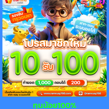
ทุนน้อย100%