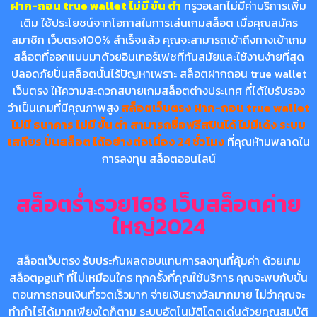
ฝาก-ถอน true wallet ไม่มี ขั้น ต่ํา
ทรูวอเลทไม่มีค่าบริการเพิ่ม
เติม ใช้ประโยชน์จากโอกาสในการเล่นเกมสล็อต เมื่อคุณสมัคร
สมาชิก เว็บตรง100% สำเร็จแล้ว คุณจะสามารถเข้าถึงทางเข้าเกม
สล็อตที่ออกแบบมาด้วยอินเทอร์เฟซที่ทันสมัยและใช้งานง่ายที่สุด
ปลอดภัย
ปั่นสล็อตนั้นไร้ปัญหาเพราะ สล็อตฝากถอน true wallet
เว็บตรง ให้ความสะดวกสบายเกมสล็อตต่างประเทศ ที่ได้ใบรับรอง
ว่าเป็นเกมที่มีคุณภาพสูง
สล็อตเว็บตรง ฝาก-ถอน true wallet
ไม่มี ธนาคาร ไม่มี ขั้น ต่ํา สามารถซื้อฟรีสปินได้ ไม่มีเด้ง ระบบ
เสถียร ปั่นสล็อต ได้อย่างต่อเนื่อง 24 ชั่วโมง
ที่คุณห้ามพลาดใน
การลงทุน สล็อตออนไลน์
สล็อตร่ำรวย168 เว็บสล็อตค่าย
ใหญ่2024
สล็อตเว็บตรง รับประกันผลตอบแทนการลงทุนที่คุ้มค่า ด้วยเกม
สล็อตpgแท้ ที่ไม่เหมือนใคร ทุกครั้งที่คุณใช้บริการ คุณจะพบกับขั้น
ตอนการถอนเงินที่รวดเร็วมาก จ่ายเงินรางวัลมากมาย ไม่ว่าคุณจะ
ทำกำไรได้มากเพียงใดก็ตาม ระบบอัตโนมัติโดดเด่นด้วยคุณสมบัติ