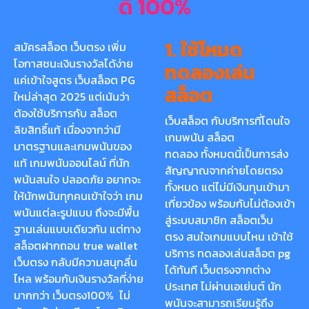
ดี 100%
1. ใช้โหมด
สมัครสล็อต เว็บตรง เพิ่ม
โอกาสชนะเงินรางวัลได้ง่าย
ทดลองเล่น
แค่เข้าใจสูตร เว็บสล็อต PG
สล็อต
ใหม่ล่าสุด 2025 แต่เน้นว่า
ต้องใช้บริการกับ สล็อต
เว็บสล็อต กับบริการที่โดนใจ
ลิขสิทธิ์แท้ เนื่องจากว่ามี
เกมพนัน สล็อต
มาตรฐานและเกมพนันของ
ทดลอง ทั้งหมดนี้เป็นการส่ง
แท้ เกมพนันออนไลน์ ที่นัก
สัญญาณจากค่ายโดยตรง
พนันสนใจ ปลอดภัย อยากจะ
ทั้งหมด แต่ไม่มีเงินทุนเข้ามา
ให้นักพนันทุกคนเข้าใจว่า เกม
เกี่ยวข้อง พร้อมกับไม่ต้องเข้า
พนันแต่ละรูปแบบ ถึงจะมีพื้น
สู่ระบบสมาชิก สล็อตเว็บ
ฐานเล่นแบบเดียวกัน แต่ทาง
ตรง สนใจเกมแบบไหน เข้าใช้
สล็อตฝากถอน true wallet
บริการ ทดลองเล่นสล็อต pg
เว็บตรง กลับมีความสนุกลื่น
ได้ทันที เว็บตรงจากต่าง
ไหล พร้อมกับเงินรางวัลที่ง่าย
ประเทศ ไม่ผ่านเอเย่นต์ นัก
มากกว่า เว็บตรง100% ไม่
พนันจะสามารถเรียนรู้ถึง