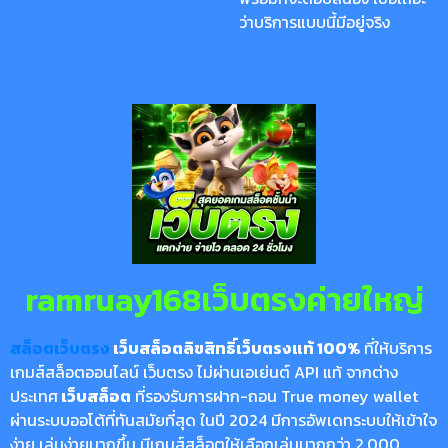
ว่าบริการแบบนี้มีอยู่จริง
ชม
ramruay168เว็บตรงค่ายใหญ่
สล็อตเว็บตรง
เว็บสล็อตลิขสิทธิ์เว็บตรงแท้ 100%
ที่ให้บริการ
เกมส์สล็อตออนไลน์ เว็บตรง ไม่ผ่านเอเย่นต์ API แท้ จากต่าง
ประเทศ
เว็บสล็อต
ที่รองรับการฝาก-ถอน True money wallet
ผ่านระบบออโต้ที่ทันสมัยที่สุด ในปี 2024 มีการอัพเดทระบบให้เข้าใจ
ง่าย เล่นง่ายมากขึ้น มีเกมส์สล็อตให้เลือกเล่นมากกว่า 2,000