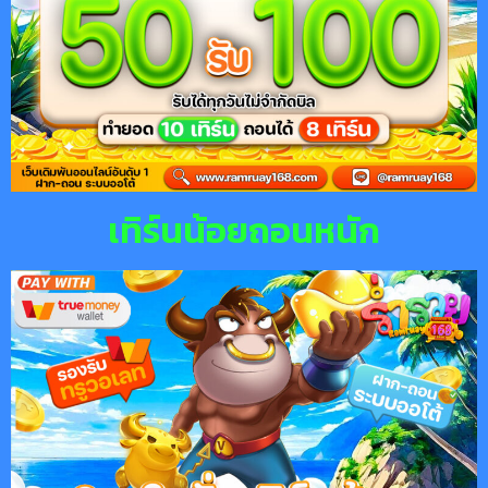
OT
เทิร์นน้อยถอนหนัก