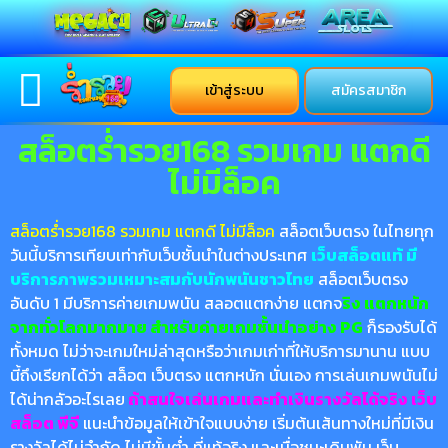
เข้าสู่ระบบ
สมัครสมาชิก
สล็อตรํ่ารวย168 รวมเกม แตกดี
ไม่มีล็อค
สล็อตรํ่ารวย168 รวมเกม แตกดี ไม่มีล็อค
สล็อตเว็บตรง ในไทยทุก
วันนี้บริการเทียบเท่ากับเว็บชั้นนำในต่างประเทศ
เว็บสล็อตแท้ มี
บริการภาพรวมเหมาะสมกับนักพนันชาวไทย
สล็อตเว็บตรง
68
อันดับ 1 มีบริการค่ายเกมพนัน สลอตแตกง่าย แตกจ
ริง แตกหนัก
จากทั่วโลกมากมาย สำหรับค่ายเกมชั้นนำอย่าง PG
ก็รองรับได้
ทั้งหมด ไม่ว่าจะเกมใหม่ล่าสุดหรือว่าเกมเก่าที่ให้บริการมานาน แบบ
นี้ถึงเรียกได้ว่า สล็อต เว็บตรง แตกหนัก นั่นเอง การเล่นเกมพนันไม่
ได้น่ากลัวอะไรเลย
ถ้าสนใจเล่นเกมและทำเงินรางวัลได้จริง เว็บ
68
สล็อต พีจี
แนะนำข้อมูลให้เข้าใจแบบง่าย เริ่มต้นเส้นทางใหม่ที่มีเงิน
รางวัลได้ไม่จำกัด ไม่มีขั้นต่ำ ที่แท้จริง และเมื่อชนะเดิมพัน เว็บ