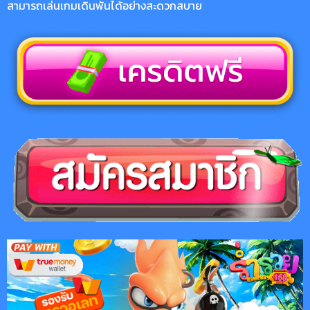
สามารถเล่นเกมเดินพันได้อย่างสะดวกสบาย