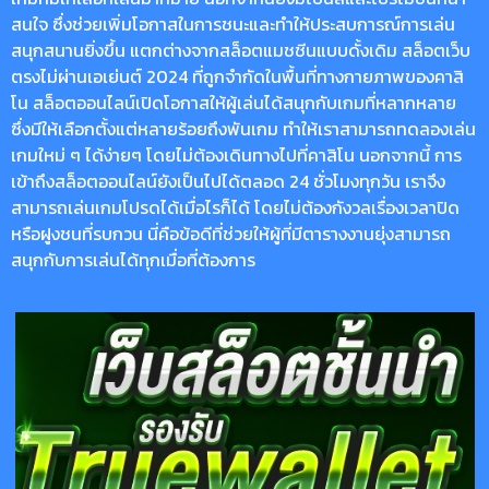
สนใจ ซึ่งช่วยเพิ่มโอกาสในการชนะและทำให้ประสบการณ์การเล่น
สนุกสนานยิ่งขึ้น แตกต่างจากสล็อตแมชชีนแบบดั้งเดิม สล็อตเว็บ
ตรงไม่ผ่านเอเย่นต์ 2024 ที่ถูกจำกัดในพื้นที่ทางกายภาพของคาสิ
โน สล็อตออนไลน์เปิดโอกาสให้ผู้เล่นได้สนุกกับเกมที่หลากหลาย
ซึ่งมีให้เลือกตั้งแต่หลายร้อยถึงพันเกม ทำให้เราสามารถทดลองเล่น
เกมใหม่ ๆ ได้ง่ายๆ โดยไม่ต้องเดินทางไปที่คาสิโน นอกจากนี้ การ
เข้าถึงสล็อตออนไลน์ยังเป็นไปได้ตลอด 24 ชั่วโมงทุกวัน เราจึง
สามารถเล่นเกมโปรดได้เมื่อไรก็ได้ โดยไม่ต้องกังวลเรื่องเวลาปิด
หรือฝูงชนที่รบกวน นี่คือข้อดีที่ช่วยให้ผู้ที่มีตารางงานยุ่งสามารถ
สนุกกับการเล่นได้ทุกเมื่อที่ต้องการ