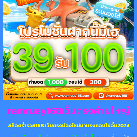
ramruay168เว็บตรงค่ายใหญ่
สล็อตร่ำรวย168 เว็บตรงน้องใหม่มาเเรงถอนไม่อั้น2024