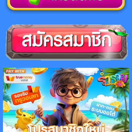
ay168
25