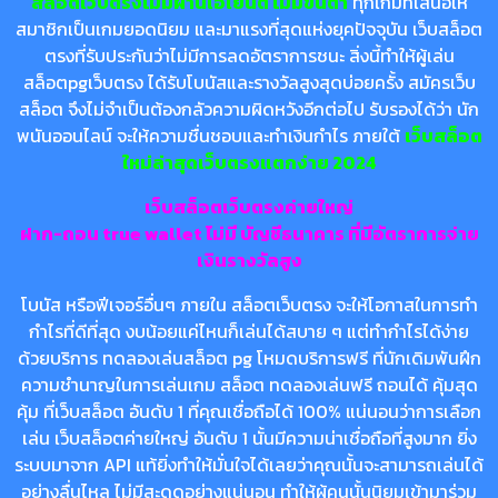
สล็อตเว็บตรงไม่มีผ่านเอเย่นต์ ไม่มีขั้นต่ำ
ทุกเกมที่เสนอให้
สมาชิกเป็นเกมยอดนิยม และมาแรงที่สุดแห่งยุคปัจจุบัน เว็บสล็อต
ตรงที่รับประกันว่าไม่มีการลดอัตราการชนะ สิ่งนี้ทำให้ผู้เล่น
สล็อตpgเว็บตรง ได้รับโบนัสและรางวัลสูงสุดบ่อยครั้ง สมัครเว็บ
สล็อต จึงไม่จำเป็นต้องกลัวความผิดหวังอีกต่อไป รับรองได้ว่า นัก
พนันออนไลน์ จะให้ความชื่นชอบและทำเงินกำไร ภายใต้
เว็บสล็อต
ใหม่ล่าสุดเว็บตรงแตกง่าย 2024
เว็บสล็อตเว็บตรงค่ายใหญ่
ฝาก-ถอน true wallet ไม่มี บัญชีธนาคาร ที่มีอัตราการจ่าย
เงินรางวัลสูง
โบนัส หรือฟีเจอร์อื่นๆ ภายใน สล็อตเว็บตรง จะให้โอกาสในการทำ
กำไรที่ดีที่สุด งบน้อยแค่ไหนก็เล่นได้สบาย ๆ แต่ทำกำไรได้ง่าย
ด้วยบริการ ทดลองเล่นสล็อต pg โหมดบริการฟรี ที่นักเดิมพันฝึก
ความชำนาญในการเล่นเกม สล็อต ทดลองเล่นฟรี ถอนได้ คุ้มสุด
คุ้ม ที่เว็บสล็อต อันดับ 1 ที่คุณเชื่อถือได้ 100% แน่นอนว่าการเลือก
เล่น เว็บสล็อตค่ายใหญ่ อันดับ 1 นั้นมีความน่าเชื่อถือที่สูงมาก ยิ่ง
ระบบมาจาก API แท้ยิ่งทำให้มั่นใจได้เลยว่าคุณนั้นจะสามารถเล่นได้
อย่างลื่นไหล ไม่มีสะดุดอย่างแน่นอน ทำให้ผู้คนนั้นนิยมเข้ามาร่วม