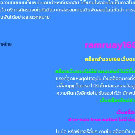
ได้รับความนิยมมนเว็บพนันเกมต่างๆที่ยอดฮิต โต๊ะเกมไพ่ออนไลน์ในคาสิโ
ายใจ บริการที่ครบจบในที่เดียว แหล่งรวมเกมเดิมพันออนไลน์ชั้นนำ การ
เดินพันได้อย่างสะดวกสบาย
ramruay168
สล็อตร่ำรวย168 เว็บตร
สล็อตเว็บตรงไม่มีผ่านเอเย่นต์ ไม่มีขั้น
แรงที่สุดแห่งยุคปัจจุบัน เว็บสล็อตตรงที่ร
สล็อตpgเว็บตรง ได้รับโบนัสและรางวัลสูง
ความผิดหวังอีกต่อไป รับรองได้ว่า นักพ
เว็บสล็อตใหม่ล
เว็บสล็
ฝาก-ถอน true wallet ไม่มี บัญ
โบนัส หรือฟีเจอร์อื่นๆ ภายใน สล็อตเว็บ