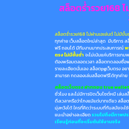
สล็อตรํ่ารวย168 ไม่
สล็อตรํ่ารวย168 ไม่ผ่านเอเย่นต์ ไม่มีขั้
ทุกค่าย เว็บสล็อตใหม่ล่าสุด มีบริการ
ฟรี ถอนได้ มีทีมงานมากประสบการณ์
พร
ตรง ไม่มีขั้นต่ำ
จะไม่เน้นแค่บริการเกมพ
ต้องพร้อมตลอดเวลา สล็อตทดลองซื้อฟรีสป
รายละเอียดนั่นเอง สล็อตpgเว็บตรง อยาก
สามารถ ทดลองเล่นสล็อตฟรีได้ทุกค่าย 
สล็อตเว็บตรง ฝากถอน true wallet ไม่
ชั่วโมง และไม่มีการปิดเว็บไซต์หนี เล่นส
ดึงเวลาหรือว่าโกงแม้แต่บาทเดียว สล็อ
มุ่งหวังได้ ใครที่คิดว่าระบบที่ทันสมัยจะ
แนะนำอย่างละเอียด
รวมไปถึงมีภาพประ
เรียนรู้ก่อนที่จะเริ่มต้นใช้งานจริง