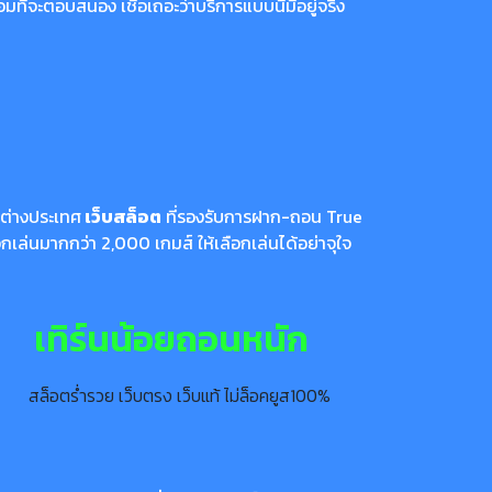
มที่จะตอบสนอง เชื่อเถอะว่าบริการแบบนี้มีอยู่จริง
กต่างประเทศ
เว็บสล็อต
ที่รองรับการฝาก-ถอน True
กเล่นมากกว่า 2,000 เกมส์ ให้เลือกเล่นได้อย่าจุใจ
เทิร์นน้อยถอนหนัก