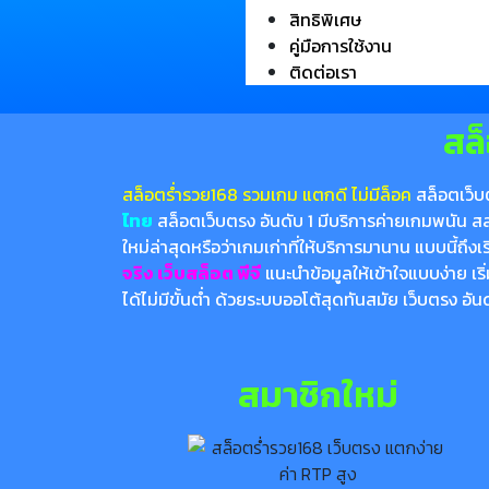
สิทธิพิเศษ
คู่มือการใช้งาน
ติดต่อเรา
สล็
สล็อตรํ่ารวย168 รวมเกม แตกดี ไม่มีล็อค
สล็อตเว็บต
ไทย
สล็อตเว็บตรง อันดับ 1 มีบริการค่ายเกมพนัน
ใหม่ล่าสุดหรือว่าเกมเก่าที่ให้บริการมานาน แบบนี้ถึ
จริง เว็บสล็อต พีจี
แนะนำข้อมูลให้เข้าใจแบบง่าย เริ่
ได้ไม่มีขั้นต่ำ ด้วยระบบออโต้สุดทันสมัย เว็บตรง อัน
สมาชิกใหม่