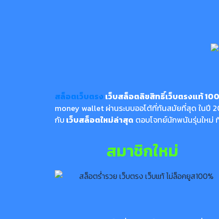
สล็อตเว็บตรง
เว็บสล็อตลิขสิทธิ์เว็บตรงแท้ 10
money wallet ผ่านระบบออโต้ที่ทันสมัยที่สุด ในปี 20
กับ
เว็บสล็อตใหม่ล่าสุด
ตอบโจทย์นักพนันรุ่นใหม่ ท
สมาชิกใหม่