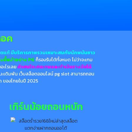
ล็อค
อตแท้ มีบริการภาพรวมเหมาะสมกับนักพนันชาว
มชั้นนำอย่าง PG
ก็รองรับได้ทั้งหมด ไม่ว่าจะเกม
ัวอะไรเลย
ถ้าสนใจเล่นเกมและทำเงินรางวัลได้
เมื่อชนะเดิมพัน เว็บสล็อตออนไลน์ pg slot สามารถถอน
่สุด ของไทยในปี 2025
เทิร์นน้อยถอนหนัก