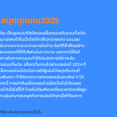
่นสนุกทุกเกม2025
สมือน เป็นรูปแบบดิจิทัลของสล็อตแมชชีนแบบดั้งเดิม
้สามารถพบได้ในเว็บไซต์คาสิโนหลายแห่ง และมอบ
้เล่นจากความสะดวกสบายในบ้าน ข้อดีที่สำคัญอย่าง
องเกมที่มีให้เลือกเล่นมากมาย นอกจากนี้ยังมี
ิ่มโอกาสในการชนะและทำให้ประสบการณ์การเล่น
แบบดั้งเดิม สล็อตเว็บตรงไม่ผ่านเอเย่นต์ 2024 ที่
็อตออนไลน์เปิดโอกาสให้ผู้เล่นได้สนุกกับเกมที่
ถึงพันเกม ทำให้เราสามารถทดลองเล่นเกมใหม่ ๆ ได้
จากนี้ การเข้าถึงสล็อตออนไลน์ยังเป็นไปได้ตลอด
ได้เมื่อไรก็ได้ โดยไม่ต้องกังวลเรื่องเวลาปิดหรือฝูง
รางงานยุ่งสามารถสนุกกับการเล่นได้ทุกเมื่อที่ต้องการ