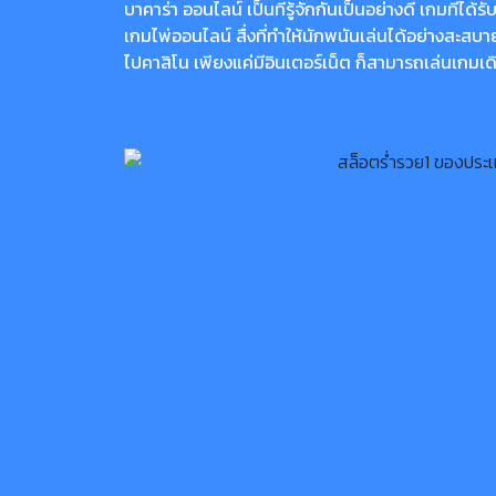
บาคาร่า ออนไลน์ เป็นที่รู้จักกันเป็นอย่างดี เกมที่
เกมไพ่ออนไลน์ สื่งที่ทำให้นักพนันเล่นได้อย่างสะสบ
ไปคาสิโน เพียงแค่มีอินเตอร์เน็ต ก็สามารถเล่นเกม