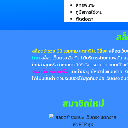
สิทธิพิเศษ
คู่มือการใช้งาน
ติดต่อเรา
สล็
สล็อตรํ่ารวย168 รวมเกม แตกดี ไม่มีล็อค
สล็อตเว็บต
ไทย
สล็อตเว็บตรง อันดับ 1 มีบริการค่ายเกมพนัน
ใหม่ล่าสุดหรือว่าเกมเก่าที่ให้บริการมานาน แบบนี้ถึ
จริง เว็บสล็อต พีจี
แนะนำข้อมูลให้เข้าใจแบบง่าย เริ่
ได้ไม่มีขั้นต่ำ ด้วยระบบออโต้สุดทันสมัย เว็บตรง อัน
สมาชิกใหม่