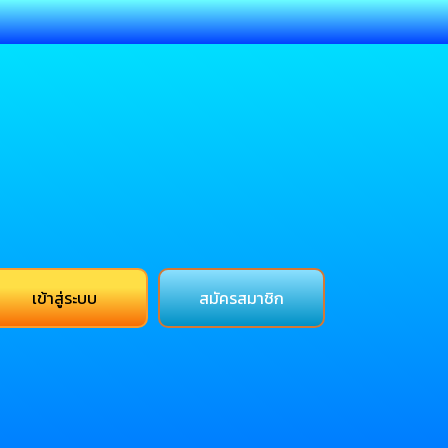
เข้าสู่ระบบ
สมัครสมาชิก