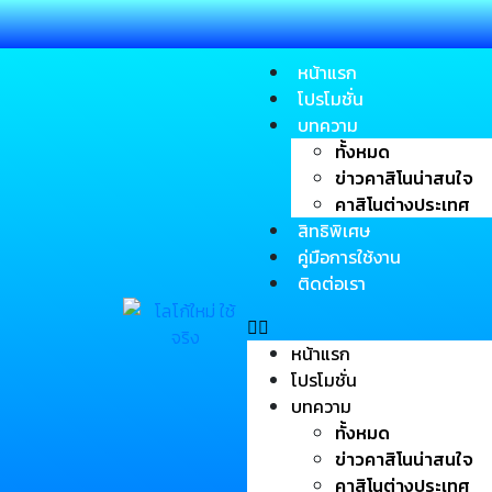
หน้าแรก
โปรโมชั่น
บทความ
ทั้งหมด
ข่าวคาสิโนน่าสนใจ
คาสิโนต่างประเทศ
สิทธิพิเศษ
คู่มือการใช้งาน
ติดต่อเรา
หน้าแรก
โปรโมชั่น
บทความ
ทั้งหมด
ข่าวคาสิโนน่าสนใจ
คาสิโนต่างประเทศ