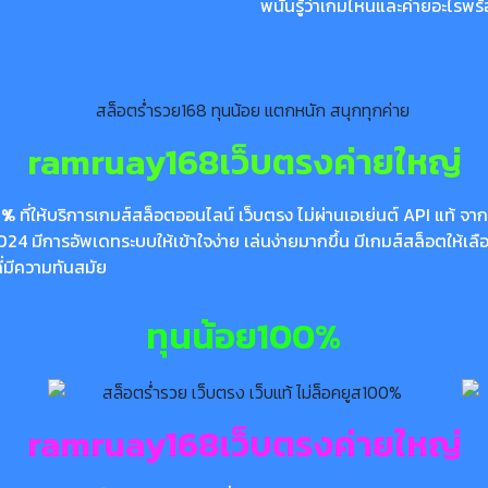
พนันรู้ว่าเกมไหนและค่ายอะไรพร้อ
ramruay168เว็บตรงค่ายใหญ่
0%
ที่ให้บริการเกมส์สล็อตออนไลน์ เว็บตรง ไม่ผ่านเอเย่นต์ API แท้ จา
24 มีการอัพเดทระบบให้เข้าใจง่าย เล่นง่ายมากขึ้น มีเกมส์สล็อตให้เลือ
ี่มีความทันสมัย
ทุนน้อย100%
ramruay168เว็บตรงค่ายใหญ่