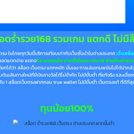
อตรํ่ารวย168 รวมเกม แตกดี ไม่มี
รง ในไทยทุกวันนี้บริการเทียบเท่ากับเว็บชั้นนำในต่างประเทศ
เว็บสล็
 สลอตแตกง่าย แตกจ
ริง แตกหนัก จากทั่วโลกมากมาย สำหรับค่ายเก
งเรียกได้ว่า สล็อต เว็บตรง แตกหนัก นั่นเอง การเล่นเกมพนันไม่ได้น่ากล
มต้นเส้นทางใหม่ที่มีเงินรางวัลได้ไม่จำกัด ไม่มีขั้นต่ำ ที่แท้จริง และ
ดับ 1 สล็อตเว็บตรงฝากถอน true wallet ไม่มีขั้นต่ํา เว็บตรงแท้ ที่ดีที
ทุนน้อย100%