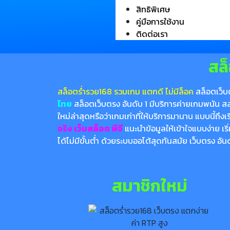
สิทธิพิเศษ
คู่มือการใช้งาน
ติดต่อเรา
สล็
สล็อตรํ่ารวย168 รวมเกม แตกดี ไม่มีล็อค
สล็อตเว็บต
ไทย
สล็อตเว็บตรง อันดับ 1 มีบริการค่ายเกมพนัน
ใหม่ล่าสุดหรือว่าเกมเก่าที่ให้บริการมานาน แบบนี้ถึ
จริง เว็บสล็อต พีจี
แนะนำข้อมูลให้เข้าใจแบบง่าย เริ่
ได้ไม่มีขั้นต่ำ ด้วยระบบออโต้สุดทันสมัย เว็บตรง อัน
สมาชิกใหม่