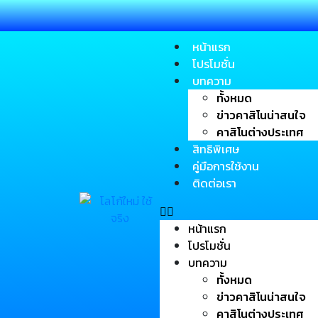
หน้าแรก
โปรโมชั่น
บทความ
ทั้งหมด
ข่าวคาสิโนน่าสนใจ
คาสิโนต่างประเทศ
สิทธิพิเศษ
คู่มือการใช้งาน
ติดต่อเรา
หน้าแรก
โปรโมชั่น
บทความ
ทั้งหมด
ข่าวคาสิโนน่าสนใจ
คาสิโนต่างประเทศ