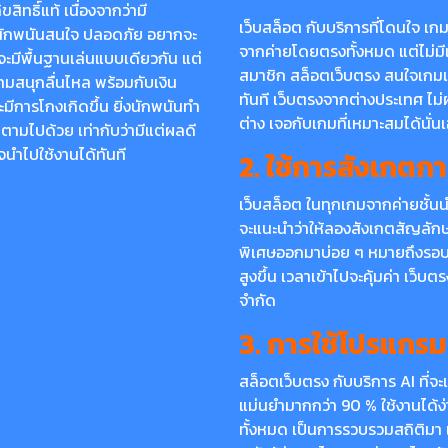
สิทธิ์แท้ เนื่องจากว่ามี
เว็บสล็อต กับบริการที่โดนใจ 
นักพนันสนใจ ปลอดภัย อยากจะ
จากค่ายโดยตรงทั้งหมด แต่ไม่มีเง
จะมีพื้นฐานเล่นแบบเดียวกัน แต่
สมาชิก สล็อตเว็บตรง สนใจเกมแ
มสนุกลื่นไหล พร้อมกับเงิน
ทันที เว็บตรงจากต่างประเทศ ไม่
ะมีการโกงเกิดขึ้น ยิ่งนักพนันทำ
ต่าง เจอกับเกมที่เหมาะสมได้นั่น
กตามไปด้วย เท่ากับว่ามีแต่ผลดี
ใจนำไปใช้งานได้ทันที
2. ใช้การสังเกต
เว็บสล็อต ในทุกเกมจากค่ายชั้น
จะแนะนำว่าให้ลองสังเกตสัญลักษณ์
พิเศษออกมาบ่อย ๆ หมายถึงรอบที่
สูงขึ้น เวลาเข้าไปจะคุ้มค่า เว็
จำกัด
3. การใช้โปรแกร
สล็อตเว็บตรง กับบริการ AI ที่จ
แม่นยำมากกว่า 90 % ใช้งานได้ง่า
ทั้งหมด เป็นการรวบรวมสถิติมา แ