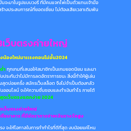
นมันจะมาในรูปแบบวงรี ที่มีคนแจกไพ่เป็นตัวแทนเจ้ามือ
สร้างประสบการณ์ที่ยอดเยี่ยม ไม่ต้องเสียเวลาเดิมพัน
เว็บตรงค่ายใหญ่
งน้องใหม่มาเเรงถอนไม่อั้น2024
ต่ำ
ทุกเกมที่เสนอให้สมาชิกเป็นเกมยอดนิยม และมา
ับประกันว่าไม่มีการลดอัตราการชนะ สิ่งนี้ทำให้ผู้เล่น
สุดบ่อยครั้ง สมัครเว็บสล็อต จึงไม่จำเป็นต้องกลัว
นันออนไลน์ จะให้ความชื่นชอบและทำเงินกำไร ภายใต้
่าสุดเว็บตรงแตกง่าย 2024
อตเว็บตรงค่ายใหญ่
ชีธนาคาร ที่มีอัตราการจ่ายเงินรางวัลสูง
ตรง จะให้โอกาสในการทำกำไรที่ดีที่สุด งบน้อยแค่ไหน