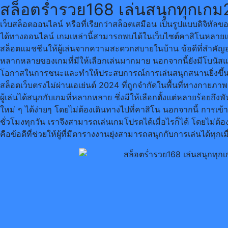
สล็อตร่ำรวย168 เล่นสนุกทุกเก
เว็บสล็อตออนไลน์ หรือที่เรียกว่าสล็อตเสมือน เป็นรูปแบบดิจิทัล
ได้ทางออนไลน์ เกมเหล่านี้สามารถพบได้ในเว็บไซต์คาสิโนหลาย
สล็อตแมชชีนให้ผู้เล่นจากความสะดวกสบายในบ้าน ข้อดีที่สำคัญ
หลากหลายของเกมที่มีให้เลือกเล่นมากมาย นอกจากนี้ยังมีโบนัสและ
โอกาสในการชนะและทำให้ประสบการณ์การเล่นสนุกสนานยิ่งขึ้น 
สล็อตเว็บตรงไม่ผ่านเอเย่นต์ 2024 ที่ถูกจำกัดในพื้นที่ทางกาย
ผู้เล่นได้สนุกกับเกมที่หลากหลาย ซึ่งมีให้เลือกตั้งแต่หลายร้อย
ใหม่ ๆ ได้ง่ายๆ โดยไม่ต้องเดินทางไปที่คาสิโน นอกจากนี้ การเข
ชั่วโมงทุกวัน เราจึงสามารถเล่นเกมโปรดได้เมื่อไรก็ได้ โดยไม่ต้อง
คือข้อดีที่ช่วยให้ผู้ที่มีตารางงานยุ่งสามารถสนุกกับการเล่นได้ทุกเมื