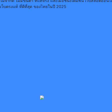
ไม่จำกัด ไม่มีขั้นต่ำ ที่แท้จริง และเมื่อชนะเดิมพัน เว็บสล็อตออ
เว็บตรงแท้ ที่ดีที่สุด ของไทยในปี 2025