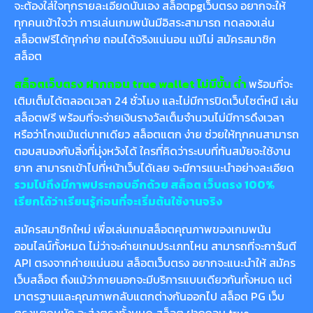
จะต้องใส่ใจทุกรายละเอียดนั่นเอง สล็อตpgเว็บตรง อยากจะให้
ทุกคนเข้าใจว่า การเล่นเกมพนันมีอิสระสามารถ ทดลองเล่น
สล็อตฟรีได้ทุกค่าย ถอนได้จริงแน่นอน แม้ไม่ สมัครสมาชิก
สล็อต
สล็อตเว็บตรง ฝากถอน true wallet ไม่มีขั้น ต่ํา
พร้อมที่จะ
เติมเต็มได้ตลอดเวลา 24 ชั่วโมง และไม่มีการปิดเว็บไซต์หนี เล่น
สล็อตฟรี พร้อมที่จะจ่ายเงินรางวัลเต็มจำนวนไม่มีการดึงเวลา
หรือว่าโกงแม้แต่บาทเดียว สล็อตแตก ง่าย ช่วยให้ทุกคนสามารถ
ตอบสนองกับสิ่งที่มุ่งหวังได้ ใครที่คิดว่าระบบที่ทันสมัยจะใช้งาน
ยาก สามารถเข้าไปที่หน้าเว็บได้เลย จะมีการแนะนำอย่างละเอียด
รวมไปถึงมีภาพประกอบอีกด้วย สล็อต เว็บตรง 100%
เรียกได้ว่าเรียนรู้ก่อนที่จะเริ่มต้นใช้งานจริง
สมัครสมาชิกใหม่ เพื่อเล่นเกมสล็อตคุณภาพของเกมพนัน
ออนไลน์ทั้งหมด ไม่ว่าจะค่ายเกมประเภทไหน สามารถที่จะการันตี
API ตรงจากค่ายแน่นอน สล็อตเว็บตรง อยากจะแนะนำให้ สมัคร
เว็บสล็อต ถึงแม้ว่าภายนอกจะมีบริการแบบเดียวกันทั้งหมด แต่
มาตรฐานและคุณภาพกลับแตกต่างกันออกไป สล็อต PG เว็บ
ตรงแตกหนัก จะส่งตรงทั้งหมด สล็อต ฝากถอน true