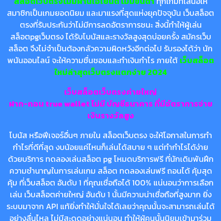
สล็อตเว็บตรงไม่มีผ่านเอเย่นต์ ไม่มีขั้นต่ำ
ทุกเกมที่เสนอให้
สมาชิกเป็นเกมยอดนิยม และมาแรงที่สุดแห่งยุคปัจจุบัน เว็บสล็อต
ตรงที่รับประกันว่าไม่มีการลดอัตราการชนะ สิ่งนี้ทำให้ผู้เล่น
สล็อตpgเว็บตรง ได้รับโบนัสและรางวัลสูงสุดบ่อยครั้ง สมัครเว็บ
สล็อต จึงไม่จำเป็นต้องกลัวความผิดหวังอีกต่อไป รับรองได้ว่า นัก
พนันออนไลน์ จะให้ความชื่นชอบและทำเงินกำไร ภายใต้
เว็บสล็อต
ใหม่ล่าสุดเว็บตรงแตกง่าย 2024
เว็บสล็อตเว็บตรงค่ายใหญ่
ฝาก-ถอน true wallet ไม่มี บัญชีธนาคาร ที่มีอัตราการจ่าย
เงินรางวัลสูง
โบนัส หรือฟีเจอร์อื่นๆ ภายใน สล็อตเว็บตรง จะให้โอกาสในการทำ
กำไรที่ดีที่สุด งบน้อยแค่ไหนก็เล่นได้สบาย ๆ แต่ทำกำไรได้ง่าย
ด้วยบริการ ทดลองเล่นสล็อต pg โหมดบริการฟรี ที่นักเดิมพันฝึก
ความชำนาญในการเล่นเกม สล็อต ทดลองเล่นฟรี ถอนได้ คุ้มสุด
คุ้ม ที่เว็บสล็อต อันดับ 1 ที่คุณเชื่อถือได้ 100% แน่นอนว่าการเลือก
เล่น เว็บสล็อตค่ายใหญ่ อันดับ 1 นั้นมีความน่าเชื่อถือที่สูงมาก ยิ่ง
ระบบมาจาก API แท้ยิ่งทำให้มั่นใจได้เลยว่าคุณนั้นจะสามารถเล่นได้
อย่างลื่นไหล ไม่มีสะดุดอย่างแน่นอน ทำให้ผู้คนนั้นนิยมเข้ามาร่วม