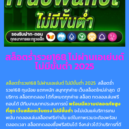
สล็อตรํ่ารวย168 ไม่ผ่านเอเย่นต์
ไม่มีขั้นต่ำ 2025
สล็อตรํ่ารวย168 ไม่ผ่านเอเย่นต์ ไม่มีขั้นต่ำ 2025
สล็อตรํ่า
รวย168 ทุนน้อย แตกหนัก สนุกทุกค่าย เว็บสล็อตใหม่ล่าสุด มี
บริการ สล็อตทดลอง ได้ทั้งหมดทุกค่าย สล็อต ทดลองเล่นฟรี
ถอนได้ มีทีมงานมากประสบการณ์
พร้อมมีความปลอดภัยสูง
ที่สุด เว็บสล็อตเว็บตรง ไม่มีขั้นต่ำ
จะไม่เน้นแค่บริการเกม
พนัน ทดลองเล่นสล็อตฟรีเท่านั้น แต่ในภาพรวมจะต้องพร้อม
ตลอดเวลา สล็อตทดลองซื้อฟรีสปินได้ จึงกล่าวได้ว่าบริการที่ดี