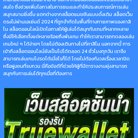
สนใจ ซึ่งช่วยเพิ่มโอกาสในการชนะและทำให้ประสบการณ์การเล่น
สนุกสนานยิ่งขึ้น แตกต่างจากสล็อตแมชชีนแบบดั้งเดิม สล็อตเว็บ
ตรงไม่ผ่านเอเย่นต์ 2024 ที่ถูกจำกัดในพื้นที่ทางกายภาพของคาสิ
โน สล็อตออนไลน์เปิดโอกาสให้ผู้เล่นได้สนุกกับเกมที่หลากหลาย
ซึ่งมีให้เลือกตั้งแต่หลายร้อยถึงพันเกม ทำให้เราสามารถทดลองเล่น
เกมใหม่ ๆ ได้ง่ายๆ โดยไม่ต้องเดินทางไปที่คาสิโน นอกจากนี้ การ
เข้าถึงสล็อตออนไลน์ยังเป็นไปได้ตลอด 24 ชั่วโมงทุกวัน เราจึง
สามารถเล่นเกมโปรดได้เมื่อไรก็ได้ โดยไม่ต้องกังวลเรื่องเวลาปิด
หรือฝูงชนที่รบกวน นี่คือข้อดีที่ช่วยให้ผู้ที่มีตารางงานยุ่งสามารถ
สนุกกับการเล่นได้ทุกเมื่อที่ต้องการ