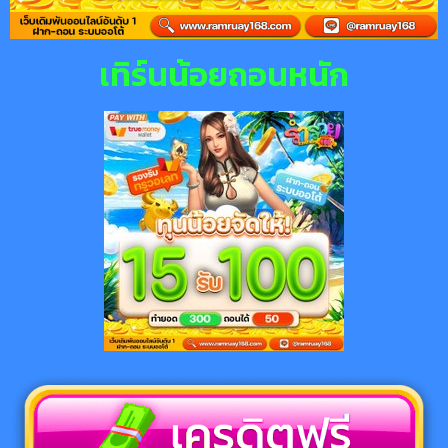
เทิร์นน้อยถอนหนัก