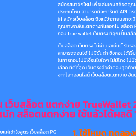
สมัครสมาชิกใหม่ เพื่อเล่นเกมสล็อตคุ
ประเภทไหน สามารถที่จะการันตี API ต
ให้ สมัครเว็บสล็อต ถึงแม้ว่าภายนอกจะ
คุณภาพกลับแตกต่างกันออกไป สล็อต P
ถอน true wallet เว็บตรง ที่คุณ ปั่นสล็อต
เว็บสล็อต เว็บตรง ไม่ผ่านเอเย่นต์ รับร
สามารถถอนได้ ไม่มีขั้นต่ำ ซึ่งถอนได้เริ่ม
ในการถอนไม่มีเงื่อนไขใดๆ ไม่มีโกง ไม่มี
เลือก ที่ดีที่สุด เว็บตรงคือคำตอบสุดท้
จากโลกออนไลน์ เว็บสล็อตแตกง่าย อันดั
่น เว็บสล็อต แตกง่าย TrueWallet
นัก สล็อตแตกง่าย ใช้แล้วได้ผลดี
1. ใช้โหมด ทดลอง
ายแค่เข้าใจสูตร เว็บสล็อต PG