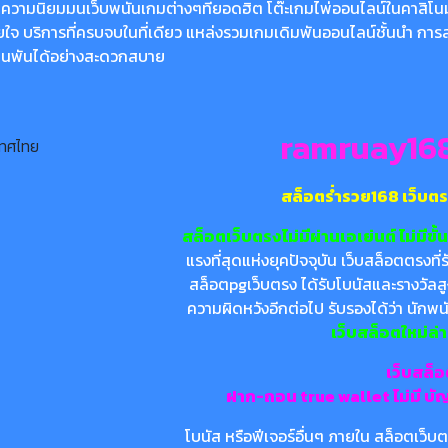
ได้รับความนิยมมนเว็บพนันเกมต่างๆที่ยอดฮิต โต๊ะเกมไพ่ออนไลน์ในคาสิโ
ายใจ บริการที่ครบจบในที่เดียว แหล่งรวมเกมเดิมพันออนไลน์ชั้นนำ การ
เดินพันได้อย่างสะดวกสบาย
ramruay168
สล็อตร่ำรวย168 เว็บตร
สล็อตเว็บตรงไม่มีผ่านเอเย่นต์ ไม่มีขั้น
แรงที่สุดแห่งยุคปัจจุบัน เว็บสล็อตตรงที่ร
สล็อตpgเว็บตรง ได้รับโบนัสและรางวัลสูง
ความผิดหวังอีกต่อไป รับรองได้ว่า นักพ
เว็บสล็อตใหม่ล
เว็บสล็
ฝาก-ถอน true wallet ไม่มี บัญ
โบนัส หรือฟีเจอร์อื่นๆ ภายใน สล็อตเว็บ