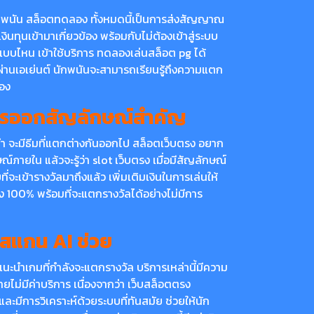
เกมพนัน สล็อตทดลอง ทั้งหมดนี้เป็นการส่งสัญญาณ
ินทุนเข้ามาเกี่ยวข้อง พร้อมกับไม่ต้องเข้าสู่ระบบ
บบไหน เข้าใช้บริการ ทดลองเล่นสล็อต pg ได้
ผ่านเอเย่นต์ นักพนันจะสามารถเรียนรู้ถึงความแตก
เอง
การออกสัญลักษณ์สำคัญ
นำ จะมีธีมที่แตกต่างกันออกไป สล็อตเว็บตรง อยาก
ภายใน แล้วจะรู้ว่า slot เว็บตรง เมื่อมีสัญลักษณ์
จะเข้ารางวัลมาถึงแล้ว เพิ่มเติมเงินในการเล่นให้
บตรง 100% พร้อมที่จะแตกรางวัลได้อย่างไม่มีการ
มสแกน AI ช่วย
ะแนะนำเกมที่กำลังจะแตกรางวัล บริการเหล่านี้มีความ
ยไม่มีค่าบริการ เนื่องจากว่า เว็บสล็อตตรง
ละมีการวิเคราะห์ด้วยระบบที่ทันสมัย ช่วยให้นัก