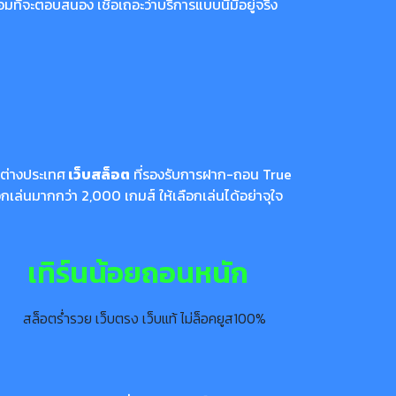
มที่จะตอบสนอง เชื่อเถอะว่าบริการแบบนี้มีอยู่จริง
กต่างประเทศ
เว็บสล็อต
ที่รองรับการฝาก-ถอน True
กเล่นมากกว่า 2,000 เกมส์ ให้เลือกเล่นได้อย่าจุใจ
เทิร์นน้อยถอนหนัก