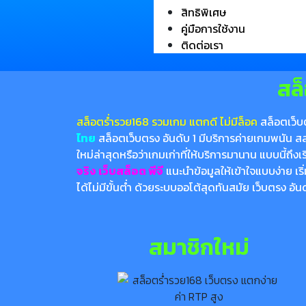
สิทธิพิเศษ
คู่มือการใช้งาน
ติดต่อเรา
สล็
สล็อตรํ่ารวย168 รวมเกม แตกดี ไม่มีล็อค
สล็อตเว็บต
ไทย
สล็อตเว็บตรง อันดับ 1 มีบริการค่ายเกมพนัน
ใหม่ล่าสุดหรือว่าเกมเก่าที่ให้บริการมานาน แบบนี้ถึ
จริง เว็บสล็อต พีจี
แนะนำข้อมูลให้เข้าใจแบบง่าย เริ่
ได้ไม่มีขั้นต่ำ ด้วยระบบออโต้สุดทันสมัย เว็บตรง อัน
สมาชิกใหม่