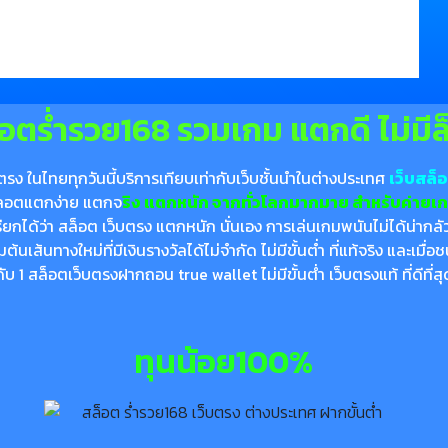
อตรํ่ารวย168 รวมเกม แตกดี ไม่มี
รง ในไทยทุกวันนี้บริการเทียบเท่ากับเว็บชั้นนำในต่างประเทศ
เว็บสล็
 สลอตแตกง่าย แตกจ
ริง แตกหนัก จากทั่วโลกมากมาย สำหรับค่ายเก
งเรียกได้ว่า สล็อต เว็บตรง แตกหนัก นั่นเอง การเล่นเกมพนันไม่ได้น่ากล
มต้นเส้นทางใหม่ที่มีเงินรางวัลได้ไม่จำกัด ไม่มีขั้นต่ำ ที่แท้จริง และ
ดับ 1 สล็อตเว็บตรงฝากถอน true wallet ไม่มีขั้นต่ํา เว็บตรงแท้ ที่ดีที
ทุนน้อย100%