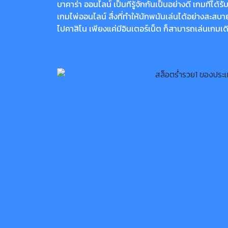
บาคาร่า ออนไลน์ เป็นที่รู้จักกันเป็นอย่างดี เกมที่
เกมไพ่ออนไลน์ สื่งที่ทำให้นักพนันเล่นได้อย่างสะสบ
ไปคาสิโน เพียงแค่มีอินเตอร์เน็ต ก็สามารถเล่นเกม