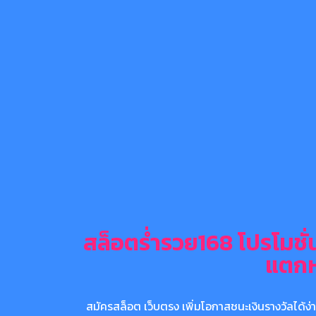
สล็อตรํ่ารวย168 โปรโมชั
แตกห
สมัครสล็อต เว็บตรง เพิ่มโอกาสชนะเงินรางวัลได้ง่