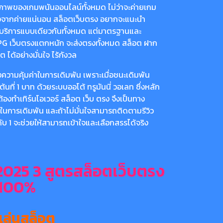
ณภาพของเกมพนันออนไลน์ทั้งหมด ไม่ว่าจะค่ายเกม
รงจากค่ายแน่นอน สล็อตเว็บตรง อยากจะแนะนำ
มีบริการแบบเดียวกันทั้งหมด แต่มาตรฐานและ
G เว็บตรงแตกหนัก จะส่งตรงทั้งหมด สล็อต ฝาก
 ได้อย่างมั่นใจ ไร้กังวล
องความคุ้มค่าในการเดิมพัน เพราะเมื่อชนะเดิมพัน
ต้นที่ 1 บาท ด้วยระบบออโต้ ทรูมันนี่ วอเลท ซึ่งหลัก
ต้องทำเทิร์นโอเวอร์ สล็อต เว็บ ตรง จึงเป็นทาง
ายในการเดิมพัน และถ้าไม่มั่นใจสามารถติดตามรีวิว
บ 1 จะช่วยให้สามารถเข้าใจและเลือกสรรได้จริง
 2025 3 สูตรสล็อตเว็บตรง
 100%
เล่นสล็อต