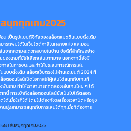
่นสนุกทุกเกม2025
สมือน เป็นรูปแบบดิจิทัลของสล็อตแมชชีนแบบดั้งเดิม
้สามารถพบได้ในเว็บไซต์คาสิโนหลายแห่ง และมอบ
้เล่นจากความสะดวกสบายในบ้าน ข้อดีที่สำคัญอย่าง
องเกมที่มีให้เลือกเล่นมากมาย นอกจากนี้ยังมี
ิ่มโอกาสในการชนะและทำให้ประสบการณ์การเล่น
แบบดั้งเดิม สล็อตเว็บตรงไม่ผ่านเอเย่นต์ 2024 ที่
็อตออนไลน์เปิดโอกาสให้ผู้เล่นได้สนุกกับเกมที่
ถึงพันเกม ทำให้เราสามารถทดลองเล่นเกมใหม่ ๆ ได้
จากนี้ การเข้าถึงสล็อตออนไลน์ยังเป็นไปได้ตลอด
ได้เมื่อไรก็ได้ โดยไม่ต้องกังวลเรื่องเวลาปิดหรือฝูง
รางงานยุ่งสามารถสนุกกับการเล่นได้ทุกเมื่อที่ต้องการ