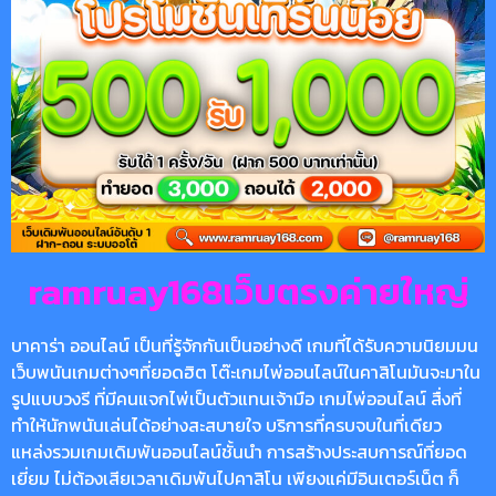
ramruay168เว็บตรงค่ายใหญ่
บาคาร่า ออนไลน์ เป็นที่รู้จักกันเป็นอย่างดี เกมที่ได้รับความนิยมมน
เว็บพนันเกมต่างๆที่ยอดฮิต โต๊ะเกมไพ่ออนไลน์ในคาสิโนมันจะมาใน
รูปแบบวงรี ที่มีคนแจกไพ่เป็นตัวแทนเจ้ามือ เกมไพ่ออนไลน์ สื่งที่
ทำให้นักพนันเล่นได้อย่างสะสบายใจ บริการที่ครบจบในที่เดียว
แหล่งรวมเกมเดิมพันออนไลน์ชั้นนำ การสร้างประสบการณ์ที่ยอด
เยี่ยม ไม่ต้องเสียเวลาเดิมพันไปคาสิโน เพียงแค่มีอินเตอร์เน็ต ก็