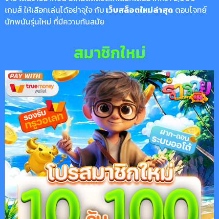
เกมส์ ให้เลือกเล่นได้อย่าจุใจ กับ
เว็บสล็อตใหม่ล่าสุด
ตอบโจทย์
นักพนันรุ่นใหม่ ที่มีความทันสมัย
สมาชิกใหม่