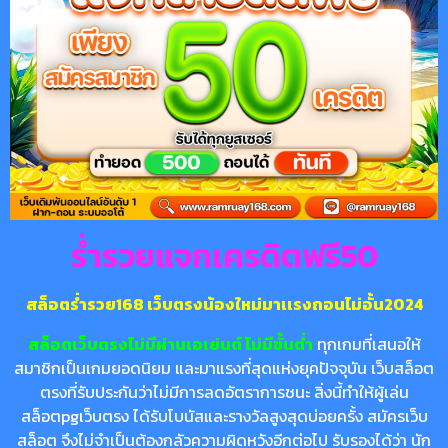
ร่ำรวยแจกเครดิตฟรี50
สล็อตร่ำรวย168 เว็บตรงน้องใหม่มาเเรงถอนไม่อั้น2024
สล็อตเว็บตรงไม่มีผ่านเอเย่นต์ ไม่มีขั้นต่ำ
ทุกเกมที่เสนอให้
สมาชิกเป็นเกมยอดนิยม และมาแรงที่สุดแห่งยุคปัจจุบัน เว็บสล็อต
ตรงที่รับประกันว่าไม่มีการลดอัตราการชนะ สิ่งนี้ทำให้ผู้เล่น
สล็อตpgเว็บตรง ได้รับโบนัสและรางวัลสูงสุดบ่อยครั้ง สมัครเว็บ
สล็อต จึงไม่จำเป็นต้องกลัวความผิดหวังอีกต่อไป รับรองได้ว่า นัก