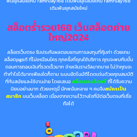
พันยุคสมัยใหม่ ramruay168 เดิมพันยุคสมัยใหม่ ramruay168
เดิมพันยุคสมัยใหม่
สล็อตร่ำรวย168 เว็บสล็อตค่าย
ใหญ่2024
สล็อตเว็บตรง รับประกันผลตอบแทนการลงทุนที่คุ้มค่า ด้วยเกม
สล็อตpgแท้ ที่ไม่เหมือนใคร ทุกครั้งที่คุณใช้บริการ คุณจะพบกับขั้น
ตอนการถอนเงินที่รวดเร็วมาก จ่ายเงินรางวัลมากมาย ไม่ว่าคุณจะ
ทำกำไรได้มากเพียงใดก็ตาม ระบบอัตโนมัติโดดเด่นด้วยคุณสมบัติ
ที่ทันสมัยและใช้งานง่าย โดยเสนอ
สล็อตเครดิตฟรี
ที่ได้รับความ
นิยมอย่างมาก ด้วยเหตุนี้ นักพนันหลาย ๆ คนจึง
สมัครเป็น
สมาชิก
บนเว็บสล็อต เนื่องจากความไว้วางใจที่มีต่อเว็บตรงที่เชื่อ
ถือได้