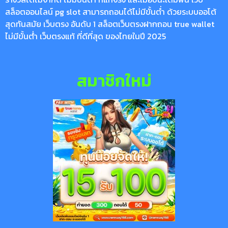
สล็อตออนไลน์ pg slot สามารถถอนได้ไม่มีขั้นต่ำ ด้วยระบบออโต้
สุดทันสมัย เว็บตรง อันดับ 1 สล็อตเว็บตรงฝากถอน true wallet
68
ไม่มีขั้นต่ํา เว็บตรงแท้ ที่ดีที่สุด ของไทยในปี 2025
สมาชิกใหม่
68
25
68ทดลอง
68พนัน