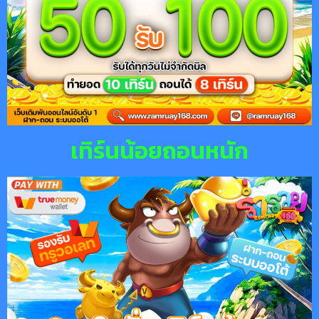
OT
เทิร์นน้อยถอนหนัก