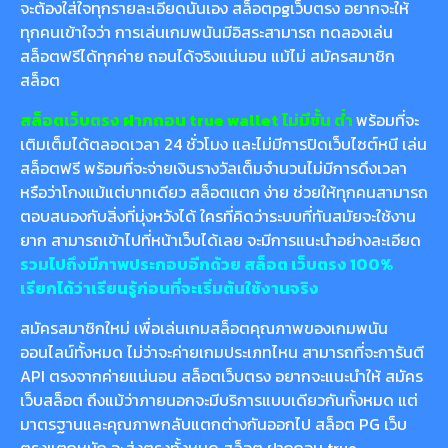
จะต้องใส่ใจทุกรายละเอียดนั่นเอง สล็อตpgเว็บตรง อยากจะให้
ทุกคนเข้าใจว่า การเล่นเกมพนันมีอิสระสามารถ ทดลองเล่น
สล็อตฟรีได้ทุกค่าย ถอนได้จริงแน่นอน แม้ไม่ สมัครสมาชิก
สล็อต
สล็อตเว็บตรง ฝากถอน true wallet ไม่มีขั้น ต่ํา
พร้อมที่จะ
เติมเต็มได้ตลอดเวลา 24 ชั่วโมง และไม่มีการปิดเว็บไซต์หนี เล่น
สล็อตฟรี พร้อมที่จะจ่ายเงินรางวัลเต็มจำนวนไม่มีการดึงเวลา
หรือว่าโกงแม้แต่บาทเดียว สล็อตแตก ง่าย ช่วยให้ทุกคนสามารถ
ตอบสนองกับสิ่งที่มุ่งหวังได้ ใครที่คิดว่าระบบที่ทันสมัยจะใช้งาน
โมง
ยาก สามารถเข้าไปที่หน้าเว็บได้เลย จะมีการแนะนำอย่างละเอียด
รวมไปถึงมีภาพประกอบอีกด้วย สล็อต เว็บตรง 100%
เรียกได้ว่าเรียนรู้ก่อนที่จะเริ่มต้นใช้งานจริง
สมัครสมาชิกใหม่ เพื่อเล่นเกมสล็อตคุณภาพของเกมพนัน
ออนไลน์ทั้งหมด ไม่ว่าจะค่ายเกมประเภทไหน สามารถที่จะการันตี
API ตรงจากค่ายแน่นอน สล็อตเว็บตรง อยากจะแนะนำให้ สมัคร
เว็บสล็อต ถึงแม้ว่าภายนอกจะมีบริการแบบเดียวกันทั้งหมด แต่
มาตรฐานและคุณภาพกลับแตกต่างกันออกไป สล็อต PG เว็บ
ตรงแตกหนัก จะส่งตรงทั้งหมด สล็อต ฝากถอน true