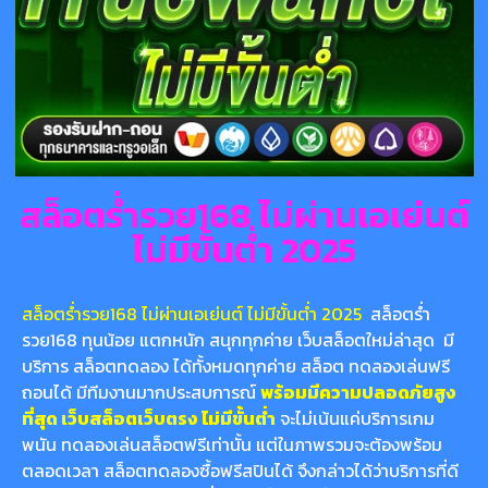
สล็อตรํ่ารวย168 ไม่ผ่านเอเย่นต์
ไม่มีขั้นต่ำ 2025
สล็อตรํ่ารวย168 ไม่ผ่านเอเย่นต์ ไม่มีขั้นต่ำ 2025
สล็อตรํ่า
รวย168 ทุนน้อย แตกหนัก สนุกทุกค่าย เว็บสล็อตใหม่ล่าสุด มี
บริการ สล็อตทดลอง ได้ทั้งหมดทุกค่าย สล็อต ทดลองเล่นฟรี
ถอนได้ มีทีมงานมากประสบการณ์
พร้อมมีความปลอดภัยสูง
ที่สุด เว็บสล็อตเว็บตรง ไม่มีขั้นต่ำ
จะไม่เน้นแค่บริการเกม
พนัน ทดลองเล่นสล็อตฟรีเท่านั้น แต่ในภาพรวมจะต้องพร้อม
ตลอดเวลา สล็อตทดลองซื้อฟรีสปินได้ จึงกล่าวได้ว่าบริการที่ดี