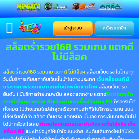
เข้าสู่ระบบ
สมัครสมาชิก
สล็อตรํ่ารวย168 รวมเกม แตกดี
ไม่มีล็อค
สล็อตรํ่ารวย168 รวมเกม แตกดี ไม่มีล็อค
สล็อตเว็บตรง ในไทยทุก
วันนี้บริการเทียบเท่ากับเว็บชั้นนำในต่างประเทศ
เว็บสล็อตแท้ มี
บริการภาพรวมเหมาะสมกับนักพนันชาวไทย
สล็อตเว็บตรง
68
อันดับ 1 มีบริการค่ายเกมพนัน สลอตแตกง่าย แตกจ
ริง แตกหนัก
จากทั่วโลกมากมาย สำหรับค่ายเกมชั้นนำอย่าง PG
ก็รองรับได้
ทั้งหมด ไม่ว่าจะเกมใหม่ล่าสุดหรือว่าเกมเก่าที่ให้บริการมานาน แบบ
นี้ถึงเรียกได้ว่า สล็อต เว็บตรง แตกหนัก นั่นเอง การเล่นเกมพนันไม่
ได้น่ากลัวอะไรเลย
ถ้าสนใจเล่นเกมและทำเงินรางวัลได้จริง เว็บ
68
สล็อต พีจี
แนะนำข้อมูลให้เข้าใจแบบง่าย เริ่มต้นเส้นทางใหม่ที่มีเงิน
รางวัลได้ไม่จำกัด ไม่มีขั้นต่ำ ที่แท้จริง และเมื่อชนะเดิมพัน เว็บ