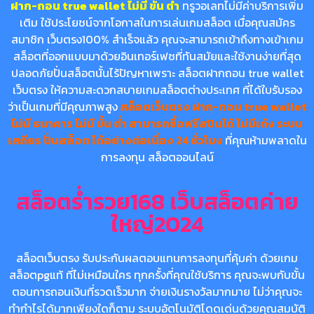
ฝาก-ถอน true wallet ไม่มี ขั้น ต่ํา
ทรูวอเลทไม่มีค่าบริการเพิ่ม
เติม ใช้ประโยชน์จากโอกาสในการเล่นเกมสล็อต เมื่อคุณสมัคร
สมาชิก เว็บตรง100% สำเร็จแล้ว คุณจะสามารถเข้าถึงทางเข้าเกม
สล็อตที่ออกแบบมาด้วยอินเทอร์เฟซที่ทันสมัยและใช้งานง่ายที่สุด
ปลอดภัย
ปั่นสล็อตนั้นไร้ปัญหาเพราะ สล็อตฝากถอน true wallet
เว็บตรง ให้ความสะดวกสบายเกมสล็อตต่างประเทศ ที่ได้ใบรับรอง
ว่าเป็นเกมที่มีคุณภาพสูง
สล็อตเว็บตรง ฝาก-ถอน true wallet
ไม่มี ธนาคาร ไม่มี ขั้น ต่ํา สามารถซื้อฟรีสปินได้ ไม่มีเด้ง ระบบ
เสถียร ปั่นสล็อต ได้อย่างต่อเนื่อง 24 ชั่วโมง
ที่คุณห้ามพลาดใน
การลงทุน สล็อตออนไลน์
สล็อตร่ำรวย168 เว็บสล็อตค่าย
ใหญ่2024
สล็อตเว็บตรง รับประกันผลตอบแทนการลงทุนที่คุ้มค่า ด้วยเกม
สล็อตpgแท้ ที่ไม่เหมือนใคร ทุกครั้งที่คุณใช้บริการ คุณจะพบกับขั้น
ตอนการถอนเงินที่รวดเร็วมาก จ่ายเงินรางวัลมากมาย ไม่ว่าคุณจะ
ทำกำไรได้มากเพียงใดก็ตาม ระบบอัตโนมัติโดดเด่นด้วยคุณสมบัติ