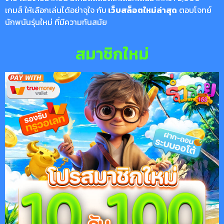
เกมส์ ให้เลือกเล่นได้อย่าจุใจ กับ
เว็บสล็อตใหม่ล่าสุด
ตอบโจทย์
นักพนันรุ่นใหม่ ที่มีความทันสมัย
สมาชิกใหม่