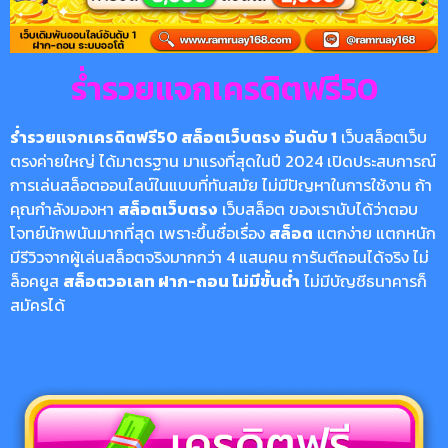
ร่ำรวยแจกเครดิตฟรี50
ร่ำรวยแจกเครดิตฟรี50 สล็อตเว็บตรง อันดับ 1
เว็บสล็อตเว็บ
ตรงค่ายใหญ่ ได้มาตรฐาน มาแรงที่สุดในปี 2024 เปิดประสบการณ์
การเล่นสล็อตออนไลน์ในแบบที่ทันสมัย ไม่มีปัญหาในการใช้งาน ถ้า
คุณกำลังมองหา
สล็อตเว็บตรง
เว็บสล็อต ของเรานับได้ว่าตอบ
โจทย์นักพนันมากที่สุด เพราะขึ้นชื่อเรื่อง
สล็อต
แตกง่าย แตกหนัก
มีรีวิวจากผู้เล่นสล็อตจริงมากกว่า 4 แสนคน การันตีถอนได้จริง ไม่
ล็อคยูส
สล็อตวอเลท ฝาก-ถอน ไม่มีขั้นต่ำ
ไม่มีบัญชีธนาคารก็
สมัครได้