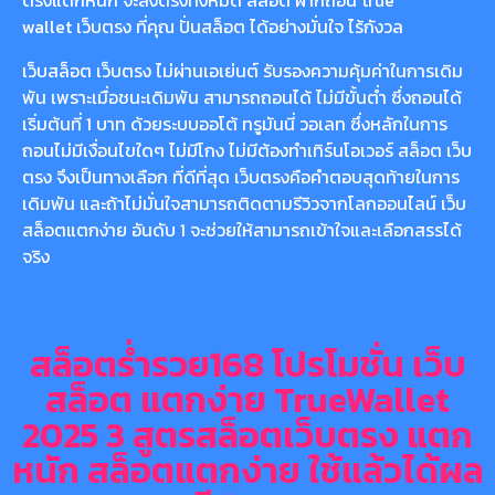
wallet เว็บตรง ที่คุณ ปั่นสล็อต ได้อย่างมั่นใจ ไร้กังวล
เว็บสล็อต เว็บตรง ไม่ผ่านเอเย่นต์ รับรองความคุ้มค่าในการเดิม
พัน เพราะเมื่อชนะเดิมพัน สามารถถอนได้ ไม่มีขั้นต่ำ ซึ่งถอนได้
เริ่มต้นที่ 1 บาท ด้วยระบบออโต้ ทรูมันนี่ วอเลท ซึ่งหลักในการ
ถอนไม่มีเงื่อนไขใดๆ ไม่มีโกง ไม่มีต้องทำเทิร์นโอเวอร์ สล็อต เว็บ
ตรง จึงเป็นทางเลือก ที่ดีที่สุด เว็บตรงคือคำตอบสุดท้ายในการ
เดิมพัน และถ้าไม่มั่นใจสามารถติดตามรีวิวจากโลกออนไลน์ เว็บ
สล็อตแตกง่าย อันดับ 1 จะช่วยให้สามารถเข้าใจและเลือกสรรได้
จริง
สล็อตรํ่ารวย168 โปรโมชั่น เว็บ
สล็อต แตกง่าย TrueWallet
2025 3 สูตรสล็อตเว็บตรง แตก
หนัก สล็อตแตกง่าย ใช้แล้วได้ผล