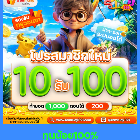
ทุนน้อย100%