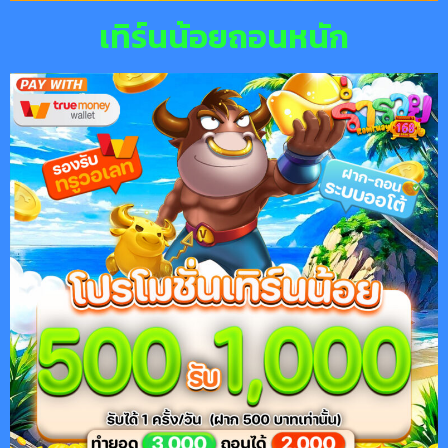
เทิร์นน้อยถอนหนัก