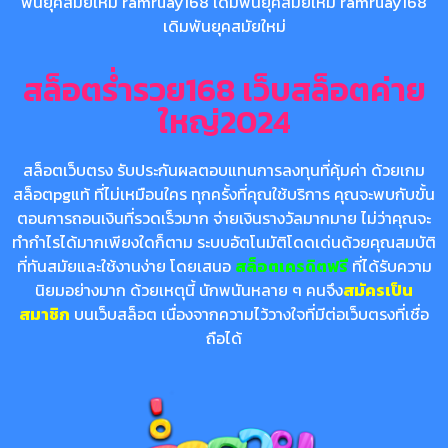
พันยุคสมัยใหม่ ramruay168 เดิมพันยุคสมัยใหม่ ramruay168
เดิมพันยุคสมัยใหม่
สล็อตร่ำรวย168 เว็บสล็อตค่าย
ใหญ่2024
สล็อตเว็บตรง รับประกันผลตอบแทนการลงทุนที่คุ้มค่า ด้วยเกม
สล็อตpgแท้ ที่ไม่เหมือนใคร ทุกครั้งที่คุณใช้บริการ คุณจะพบกับขั้น
ตอนการถอนเงินที่รวดเร็วมาก จ่ายเงินรางวัลมากมาย ไม่ว่าคุณจะ
ทำกำไรได้มากเพียงใดก็ตาม ระบบอัตโนมัติโดดเด่นด้วยคุณสมบัติ
ที่ทันสมัยและใช้งานง่าย โดยเสนอ
สล็อตเครดิตฟรี
ที่ได้รับความ
นิยมอย่างมาก ด้วยเหตุนี้ นักพนันหลาย ๆ คนจึง
สมัครเป็น
สมาชิก
บนเว็บสล็อต เนื่องจากความไว้วางใจที่มีต่อเว็บตรงที่เชื่อ
ถือได้