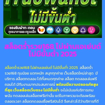
สล็อตรํ่ารวย168 ไม่ผ่านเอเย่นต์
ไม่มีขั้นต่ำ 2025
สล็อตรํ่ารวย168 ไม่ผ่านเอเย่นต์ ไม่มีขั้นต่ำ 2025
สล็อตรํ่า
รวย168 ทุนน้อย แตกหนัก สนุกทุกค่าย เว็บสล็อตใหม่ล่าสุด มี
บริการ สล็อตทดลอง ได้ทั้งหมดทุกค่าย สล็อต ทดลองเล่นฟรี
ถอนได้ มีทีมงานมากประสบการณ์
พร้อมมีความปลอดภัยสูง
ที่สุด เว็บสล็อตเว็บตรง ไม่มีขั้นต่ำ
จะไม่เน้นแค่บริการเกม
พนัน ทดลองเล่นสล็อตฟรีเท่านั้น แต่ในภาพรวมจะต้องพร้อม
ตลอดเวลา สล็อตทดลองซื้อฟรีสปินได้ จึงกล่าวได้ว่าบริการที่ดี