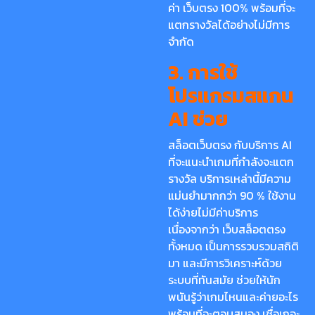
ค่า เว็บตรง 100% พร้อมที่จะ
แตกรางวัลได้อย่างไม่มีการ
จำกัด
3. การใช้
โปรแกรมสแกน
AI ช่วย
สล็อตเว็บตรง กับบริการ AI
ที่จะแนะนำเกมที่กำลังจะแตก
รางวัล บริการเหล่านี้มีความ
แม่นยำมากกว่า 90 % ใช้งาน
ได้ง่ายไม่มีค่าบริการ
เนื่องจากว่า เว็บสล็อตตรง
ทั้งหมด เป็นการรวบรวมสถิติ
มา และมีการวิเคราะห์ด้วย
ระบบที่ทันสมัย ช่วยให้นัก
พนันรู้ว่าเกมไหนและค่ายอะไร
พร้อมที่จะตอบสนอง เชื่อเถอะ