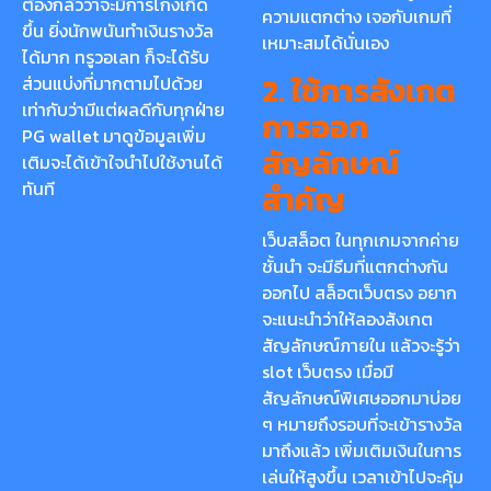
ต้องกลัวว่าจะมีการโกงเกิด
ความแตกต่าง เจอกับเกมที่
ขึ้น ยิ่งนักพนันทำเงินรางวัล
เหมาะสมได้นั่นเอง
ได้มาก ทรูวอเลท ก็จะได้รับ
2. ใช้การสังเกต
ส่วนแบ่งที่มากตามไปด้วย
เท่ากับว่ามีแต่ผลดีกับทุกฝ่าย
การออก
PG wallet มาดูข้อมูลเพิ่ม
สัญลักษณ์
เติมจะได้เข้าใจนำไปใช้งานได้
ทันที
สำคัญ
เว็บสล็อต ในทุกเกมจากค่าย
ชั้นนำ จะมีธีมที่แตกต่างกัน
ออกไป สล็อตเว็บตรง อยาก
จะแนะนำว่าให้ลองสังเกต
สัญลักษณ์ภายใน แล้วจะรู้ว่า
slot เว็บตรง เมื่อมี
สัญลักษณ์พิเศษออกมาบ่อย
ๆ หมายถึงรอบที่จะเข้ารางวัล
มาถึงแล้ว เพิ่มเติมเงินในการ
เล่นให้สูงขึ้น เวลาเข้าไปจะคุ้ม