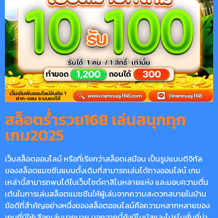
สล็อตร่ำรวย168 เล่นสนุกทุก
เกม2025
เว็บสล็อตออนไลน์ หรือที่เรียกว่าสล็อตเสมือน เป็นรูปแบบดิจิทัล
ของสล็อตแมชชีนแบบดั้งเดิมที่สามารถเล่นได้ทางออนไลน์ เกม
เหล่านี้สามารถพบได้ในเว็บไซต์คาสิโนหลายแห่ง และมอบความตื่น
เต้นในการเล่นสล็อตแมชชีนให้ผู้เล่นจากความสะดวกสบายในบ้าน
ข้อดีที่สำคัญอย่างหนึ่งของสล็อตออนไลน์คือความหลากหลายของ
เกมที่มีให้เลือกเล่นมากมาย นอกจากนี้ยังมีโบนัสและโปรโมชั่นที่น่า