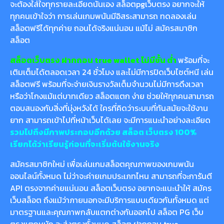
จะต้องใส่ใจทุกรายละเอียดนั่นเอง สล็อตpgเว็บตรง อยากจะให้
ทุกคนเข้าใจว่า การเล่นเกมพนันมีอิสระสามารถ ทดลองเล่น
สล็อตฟรีได้ทุกค่าย ถอนได้จริงแน่นอน แม้ไม่ สมัครสมาชิก
สล็อต
สล็อตเว็บตรง ฝากถอน true wallet ไม่มีขั้น ต่ํา
พร้อมที่จะ
เติมเต็มได้ตลอดเวลา 24 ชั่วโมง และไม่มีการปิดเว็บไซต์หนี เล่น
สล็อตฟรี พร้อมที่จะจ่ายเงินรางวัลเต็มจำนวนไม่มีการดึงเวลา
หรือว่าโกงแม้แต่บาทเดียว สล็อตแตก ง่าย ช่วยให้ทุกคนสามารถ
ตอบสนองกับสิ่งที่มุ่งหวังได้ ใครที่คิดว่าระบบที่ทันสมัยจะใช้งาน
โมง
ยาก สามารถเข้าไปที่หน้าเว็บได้เลย จะมีการแนะนำอย่างละเอียด
รวมไปถึงมีภาพประกอบอีกด้วย สล็อต เว็บตรง 100%
เรียกได้ว่าเรียนรู้ก่อนที่จะเริ่มต้นใช้งานจริง
สมัครสมาชิกใหม่ เพื่อเล่นเกมสล็อตคุณภาพของเกมพนัน
ออนไลน์ทั้งหมด ไม่ว่าจะค่ายเกมประเภทไหน สามารถที่จะการันตี
API ตรงจากค่ายแน่นอน สล็อตเว็บตรง อยากจะแนะนำให้ สมัคร
เว็บสล็อต ถึงแม้ว่าภายนอกจะมีบริการแบบเดียวกันทั้งหมด แต่
มาตรฐานและคุณภาพกลับแตกต่างกันออกไป สล็อต PG เว็บ
ตรงแตกหนัก จะส่งตรงทั้งหมด สล็อต ฝากถอน true