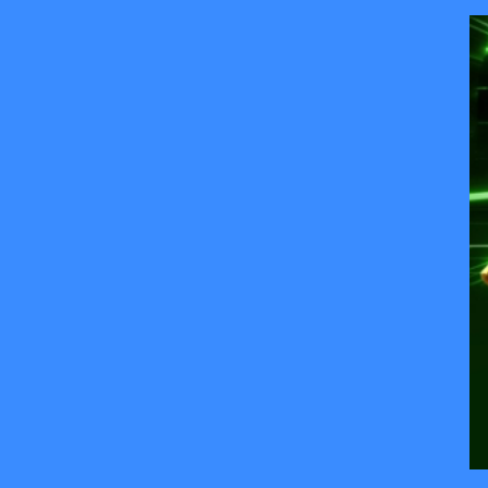
ถอน
ปลอด
ภัยไ
ม่
มี
ขั้น
ต่ำ
24
ชั่วโมง
ร่ำรวย168
สล็อต
เว็บ
ตรง
ระบบ
API
แท้
เล่น