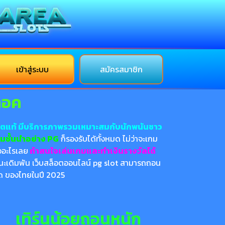
เข้าสู่ระบบ
สมัครสมาชิก
ล็อค
อตแท้ มีบริการภาพรวมเหมาะสมกับนักพนันชาว
มชั้นนำอย่าง PG
ก็รองรับได้ทั้งหมด ไม่ว่าจะเกม
ัวอะไรเลย
ถ้าสนใจเล่นเกมและทำเงินรางวัลได้
เมื่อชนะเดิมพัน เว็บสล็อตออนไลน์ pg slot สามารถถอน
่สุด ของไทยในปี 2025
เทิร์นน้อยถอนหนัก