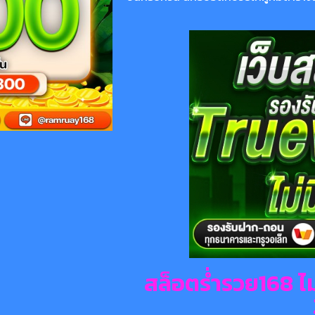
สล็อตรํ่ารวย168 ไม่