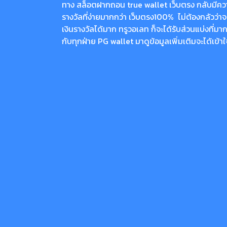
ทาง สล็อตฝากถอน true wallet เว็บตรง กลับมีควา
การ
รางวัลที่ง่ายมากกว่า เว็บตรง100% ไม่ต้องกลัวว่าจ
ใช้
เงินรางวัลได้มาก ทรูวอเลท ก็จะได้รับส่วนแบ่งที่มา
งาน
กับทุกฝ่าย PG wallet มาดูข้อมูลเพิ่มเติมจะได้เข้า
ทดลอง
เล่น
สล็อต
ร่ำรวย168
ซื้อ
สปิน
ได้
ไม่
เด้ง
หลุด
ร่ำรวย168
สล็อต
ฝาก