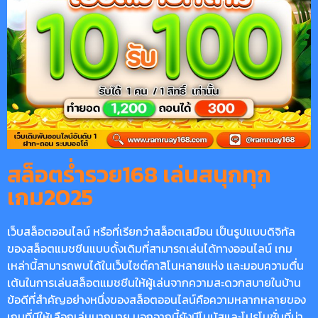
สล็อตร่ำรวย168 เล่นสนุกทุก
เกม2025
เว็บสล็อตออนไลน์ หรือที่เรียกว่าสล็อตเสมือน เป็นรูปแบบดิจิทัล
ของสล็อตแมชชีนแบบดั้งเดิมที่สามารถเล่นได้ทางออนไลน์ เกม
เหล่านี้สามารถพบได้ในเว็บไซต์คาสิโนหลายแห่ง และมอบความตื่น
เต้นในการเล่นสล็อตแมชชีนให้ผู้เล่นจากความสะดวกสบายในบ้าน
ข้อดีที่สำคัญอย่างหนึ่งของสล็อตออนไลน์คือความหลากหลายของ
เกมที่มีให้เลือกเล่นมากมาย นอกจากนี้ยังมีโบนัสและโปรโมชั่นที่น่า