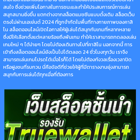
สนใจ ซึ่งช่วยเพิ่มโอกาสในการชนะและทำให้ประสบการณ์การเล่น
สนุกสนานยิ่งขึ้น แตกต่างจากสล็อตแมชชีนแบบดั้งเดิม สล็อตเว็บ
ตรงไม่ผ่านเอเย่นต์ 2024 ที่ถูกจำกัดในพื้นที่ทางกายภาพของคาสิ
โน สล็อตออนไลน์เปิดโอกาสให้ผู้เล่นได้สนุกกับเกมที่หลากหลาย
ซึ่งมีให้เลือกตั้งแต่หลายร้อยถึงพันเกม ทำให้เราสามารถทดลองเล่น
เกมใหม่ ๆ ได้ง่ายๆ โดยไม่ต้องเดินทางไปที่คาสิโน นอกจากนี้ การ
เข้าถึงสล็อตออนไลน์ยังเป็นไปได้ตลอด 24 ชั่วโมงทุกวัน เราจึง
สามารถเล่นเกมโปรดได้เมื่อไรก็ได้ โดยไม่ต้องกังวลเรื่องเวลาปิด
หรือฝูงชนที่รบกวน นี่คือข้อดีที่ช่วยให้ผู้ที่มีตารางงานยุ่งสามารถ
สนุกกับการเล่นได้ทุกเมื่อที่ต้องการ