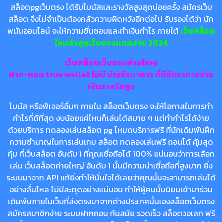
สล็อตpgเว็บตรง ได้รับโบนัสและรางวัลสูงสุดบ่อยครั้ง สมัครเว็บ
สล็อต จึงไม่จำเป็นต้องกลัวความผิดหวังอีกต่อไป รับรองได้ว่า นัก
พนันออนไลน์ จะให้ความชื่นชอบและทำเงินกำไร ภายใต้
เว็บสล็อต
ใหม่ล่าสุดเว็บตรงแตกง่าย 2024
เว็บสล็อตเว็บตรงค่ายใหญ่
ฝาก-ถอน true wallet ไม่มี บัญชีธนาคาร ที่มีอัตราการจ่าย
เงินรางวัลสูง
โบนัส หรือฟีเจอร์อื่นๆ ภายใน สล็อตเว็บตรง จะให้โอกาสในการทำ
กำไรที่ดีที่สุด งบน้อยแค่ไหนก็เล่นได้สบาย ๆ แต่ทำกำไรได้ง่าย
ด้วยบริการ ทดลองเล่นสล็อต pg โหมดบริการฟรี ที่นักเดิมพันฝึก
ความชำนาญในการเล่นเกม สล็อต ทดลองเล่นฟรี ถอนได้ คุ้มสุด
คุ้ม ที่เว็บสล็อต อันดับ 1 ที่คุณเชื่อถือได้ 100% แน่นอนว่าการเลือก
เล่น เว็บสล็อตค่ายใหญ่ อันดับ 1 นั้นมีความน่าเชื่อถือที่สูงมาก ยิ่ง
ระบบมาจาก API แท้ยิ่งทำให้มั่นใจได้เลยว่าคุณนั้นจะสามารถเล่นได้
อย่างลื่นไหล ไม่มีสะดุดอย่างแน่นอน ทำให้ผู้คนนั้นนิยมเข้ามาร่วม
เดิมพันภายในเว็บที่ส่งตรงมาจากต่างประเทศนั้นเอง
สล็อตเว็บตรง
สมัครสมาชิกง่าย ระบบฝากถอน ทันสมัย รวดเร็ว สล็อตวอเลท ฟรี