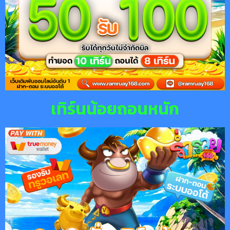
OT
เทิร์นน้อยถอนหนัก