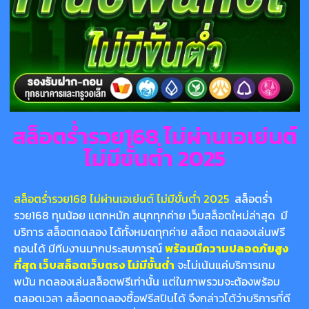
สล็อตรํ่ารวย168 ไม่ผ่านเอเย่นต์
ไม่มีขั้นต่ำ 2025
สล็อตรํ่ารวย168 ไม่ผ่านเอเย่นต์ ไม่มีขั้นต่ำ 2025
สล็อตรํ่า
รวย168 ทุนน้อย แตกหนัก สนุกทุกค่าย เว็บสล็อตใหม่ล่าสุด มี
บริการ สล็อตทดลอง ได้ทั้งหมดทุกค่าย สล็อต ทดลองเล่นฟรี
ถอนได้ มีทีมงานมากประสบการณ์
พร้อมมีความปลอดภัยสูง
ที่สุด เว็บสล็อตเว็บตรง ไม่มีขั้นต่ำ
จะไม่เน้นแค่บริการเกม
พนัน ทดลองเล่นสล็อตฟรีเท่านั้น แต่ในภาพรวมจะต้องพร้อม
ตลอดเวลา สล็อตทดลองซื้อฟรีสปินได้ จึงกล่าวได้ว่าบริการที่ดี