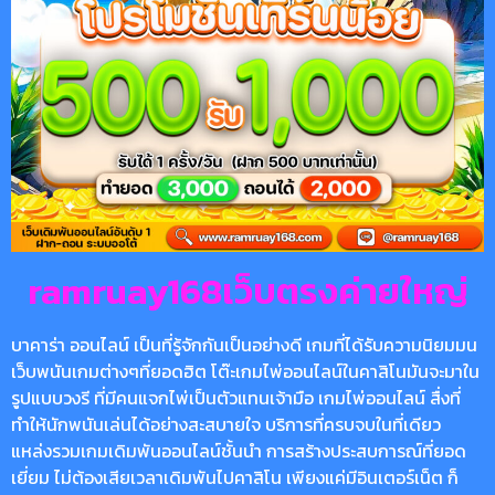
ramruay168เว็บตรงค่ายใหญ่
บาคาร่า ออนไลน์ เป็นที่รู้จักกันเป็นอย่างดี เกมที่ได้รับความนิยมมน
เว็บพนันเกมต่างๆที่ยอดฮิต โต๊ะเกมไพ่ออนไลน์ในคาสิโนมันจะมาใน
รูปแบบวงรี ที่มีคนแจกไพ่เป็นตัวแทนเจ้ามือ เกมไพ่ออนไลน์ สื่งที่
ทำให้นักพนันเล่นได้อย่างสะสบายใจ บริการที่ครบจบในที่เดียว
แหล่งรวมเกมเดิมพันออนไลน์ชั้นนำ การสร้างประสบการณ์ที่ยอด
เยี่ยม ไม่ต้องเสียเวลาเดิมพันไปคาสิโน เพียงแค่มีอินเตอร์เน็ต ก็