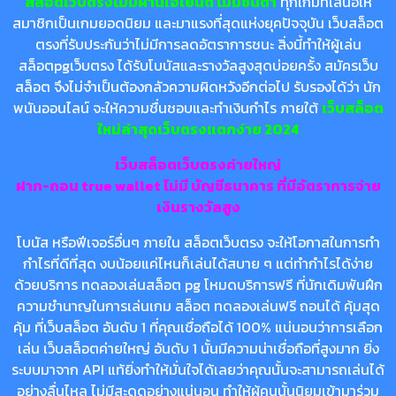
สล็อตเว็บตรงไม่มีผ่านเอเย่นต์ ไม่มีขั้นต่ำ
ทุกเกมที่เสนอให้
สมาชิกเป็นเกมยอดนิยม และมาแรงที่สุดแห่งยุคปัจจุบัน เว็บสล็อต
ตรงที่รับประกันว่าไม่มีการลดอัตราการชนะ สิ่งนี้ทำให้ผู้เล่น
สล็อตpgเว็บตรง ได้รับโบนัสและรางวัลสูงสุดบ่อยครั้ง สมัครเว็บ
สล็อต จึงไม่จำเป็นต้องกลัวความผิดหวังอีกต่อไป รับรองได้ว่า นัก
พนันออนไลน์ จะให้ความชื่นชอบและทำเงินกำไร ภายใต้
เว็บสล็อต
ใหม่ล่าสุดเว็บตรงแตกง่าย 2024
เว็บสล็อตเว็บตรงค่ายใหญ่
ฝาก-ถอน true wallet ไม่มี บัญชีธนาคาร ที่มีอัตราการจ่าย
เงินรางวัลสูง
โบนัส หรือฟีเจอร์อื่นๆ ภายใน สล็อตเว็บตรง จะให้โอกาสในการทำ
กำไรที่ดีที่สุด งบน้อยแค่ไหนก็เล่นได้สบาย ๆ แต่ทำกำไรได้ง่าย
ด้วยบริการ ทดลองเล่นสล็อต pg โหมดบริการฟรี ที่นักเดิมพันฝึก
ความชำนาญในการเล่นเกม สล็อต ทดลองเล่นฟรี ถอนได้ คุ้มสุด
คุ้ม ที่เว็บสล็อต อันดับ 1 ที่คุณเชื่อถือได้ 100% แน่นอนว่าการเลือก
เล่น เว็บสล็อตค่ายใหญ่ อันดับ 1 นั้นมีความน่าเชื่อถือที่สูงมาก ยิ่ง
ระบบมาจาก API แท้ยิ่งทำให้มั่นใจได้เลยว่าคุณนั้นจะสามารถเล่นได้
อย่างลื่นไหล ไม่มีสะดุดอย่างแน่นอน ทำให้ผู้คนนั้นนิยมเข้ามาร่วม