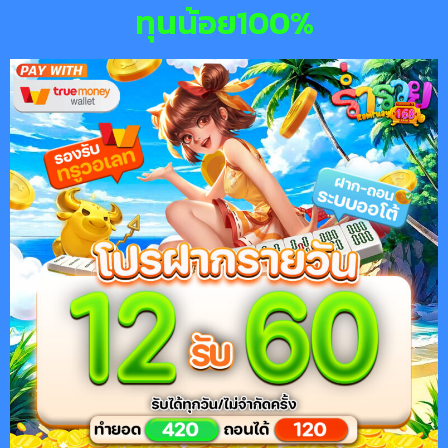
ทุนน้อย100%
68สล็อต
68สล็อต
8เว็บ
68โปร