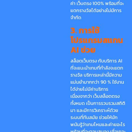
ค่า เว็บตรง 100% พร้อมที่จะ
แตกรางวัลได้อย่างไม่มีการ
จำกัด
3. การใช้
โปรแกรมสแกน
AI ช่วย
สล็อตเว็บตรง กับบริการ AI
ที่จะแนะนำเกมที่กำลังจะแตก
รางวัล บริการเหล่านี้มีความ
แม่นยำมากกว่า 90 % ใช้งาน
ได้ง่ายไม่มีค่าบริการ
เนื่องจากว่า เว็บสล็อตตรง
ทั้งหมด เป็นการรวบรวมสถิติ
มา และมีการวิเคราะห์ด้วย
ระบบที่ทันสมัย ช่วยให้นัก
พนันรู้ว่าเกมไหนและค่ายอะไร
พร้อมที่จะตอบสนอง เชื่อเถอะ