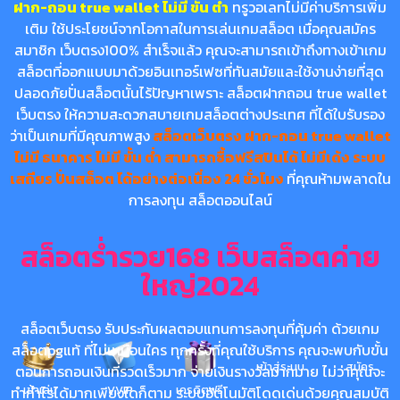
ฝาก-ถอน true wallet ไม่มี ขั้น ต่ํา
ทรูวอเลทไม่มีค่าบริการเพิ่ม
เติม ใช้ประโยชน์จากโอกาสในการเล่นเกมสล็อต เมื่อคุณสมัคร
สมาชิก เว็บตรง100% สำเร็จแล้ว คุณจะสามารถเข้าถึงทางเข้าเกม
สล็อตที่ออกแบบมาด้วยอินเทอร์เฟซที่ทันสมัยและใช้งานง่ายที่สุด
ปลอดภัย
ปั่นสล็อตนั้นไร้ปัญหาเพราะ สล็อตฝากถอน true wallet
เว็บตรง ให้ความสะดวกสบายเกมสล็อตต่างประเทศ ที่ได้ใบรับรอง
ว่าเป็นเกมที่มีคุณภาพสูง
สล็อตเว็บตรง ฝาก-ถอน true wallet
ไม่มี ธนาคาร ไม่มี ขั้น ต่ํา สามารถซื้อฟรีสปินได้ ไม่มีเด้ง ระบบ
เสถียร ปั่นสล็อต ได้อย่างต่อเนื่อง 24 ชั่วโมง
ที่คุณห้ามพลาดใน
การลงทุน สล็อตออนไลน์
สล็อตร่ำรวย168 เว็บสล็อตค่าย
ใหญ่2024
สล็อตเว็บตรง รับประกันผลตอบแทนการลงทุนที่คุ้มค่า ด้วยเกม
สล็อตpgแท้ ที่ไม่เหมือนใคร ทุกครั้งที่คุณใช้บริการ คุณจะพบกับขั้น
เข้าสู่ระบบ
สมัคร
ตอนการถอนเงินที่รวดเร็วมาก จ่ายเงินรางวัลมากมาย ไม่ว่าคุณจะ
VVIP
เข้าเล่น
เครดิตฟรี
ทำกำไรได้มากเพียงใดก็ตาม ระบบอัตโนมัติโดดเด่นด้วยคุณสมบัติ