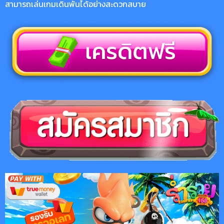
สามารถเล่นเกมเดินพันได้อย่างสะดวกสบาย