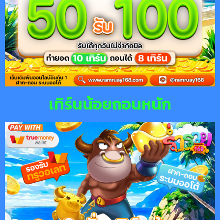
OT
เทิร์นน้อยถอนหนัก