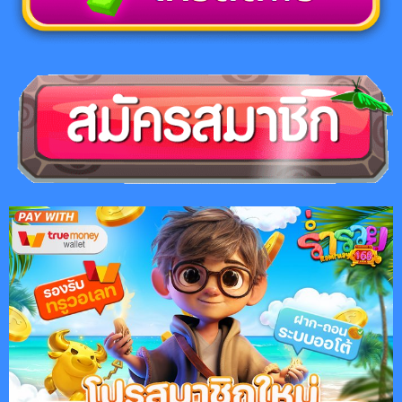
ay168
25