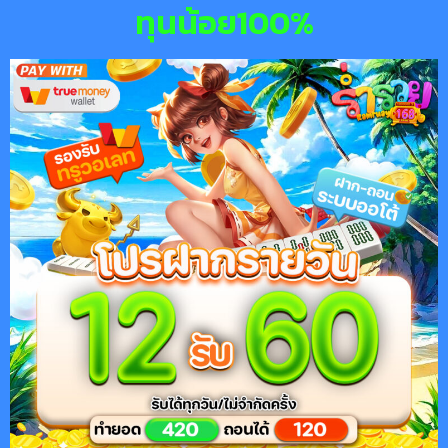
ทุนน้อย100%
68สล็อต
68สล็อต
8เว็บ
68โปร