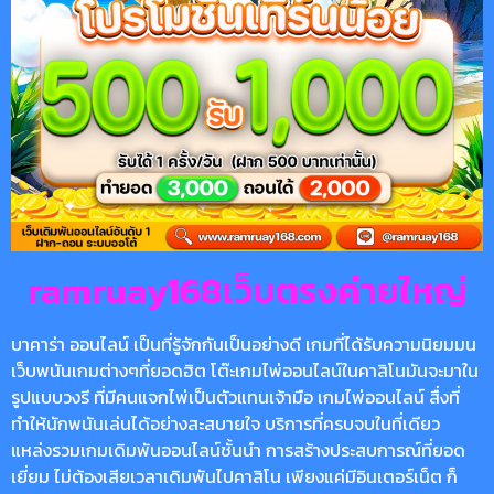
ramruay168เว็บตรงค่ายใหญ่
บาคาร่า ออนไลน์ เป็นที่รู้จักกันเป็นอย่างดี เกมที่ได้รับความนิยมมน
เว็บพนันเกมต่างๆที่ยอดฮิต โต๊ะเกมไพ่ออนไลน์ในคาสิโนมันจะมาใน
รูปแบบวงรี ที่มีคนแจกไพ่เป็นตัวแทนเจ้ามือ เกมไพ่ออนไลน์ สื่งที่
ทำให้นักพนันเล่นได้อย่างสะสบายใจ บริการที่ครบจบในที่เดียว
แหล่งรวมเกมเดิมพันออนไลน์ชั้นนำ การสร้างประสบการณ์ที่ยอด
เยี่ยม ไม่ต้องเสียเวลาเดิมพันไปคาสิโน เพียงแค่มีอินเตอร์เน็ต ก็