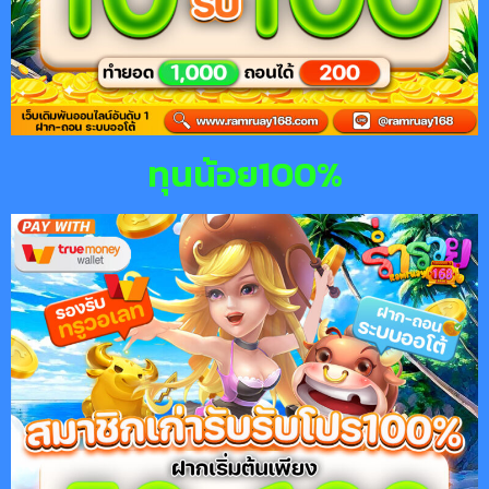
ทุนน้อย100%