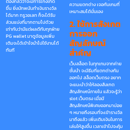
ต้องกลัวว่าจะมีการโกงเกิด
ความแตกต่าง เจอกับเกมที่
ขึ้น ยิ่งนักพนันทำเงินรางวัล
เหมาะสมได้นั่นเอง
ได้มาก ทรูวอเลท ก็จะได้รับ
2. ใช้การสังเกต
ส่วนแบ่งที่มากตามไปด้วย
เท่ากับว่ามีแต่ผลดีกับทุกฝ่าย
การออก
PG wallet มาดูข้อมูลเพิ่ม
สัญลักษณ์
เติมจะได้เข้าใจนำไปใช้งานได้
ทันที
สำคัญ
เว็บสล็อต ในทุกเกมจากค่าย
ชั้นนำ จะมีธีมที่แตกต่างกัน
ออกไป สล็อตเว็บตรง อยาก
จะแนะนำว่าให้ลองสังเกต
สัญลักษณ์ภายใน แล้วจะรู้ว่า
slot เว็บตรง เมื่อมี
สัญลักษณ์พิเศษออกมาบ่อย
ๆ หมายถึงรอบที่จะเข้ารางวัล
มาถึงแล้ว เพิ่มเติมเงินในการ
เล่นให้สูงขึ้น เวลาเข้าไปจะคุ้ม