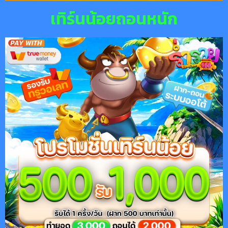
เทิร์นน้อยถอนหนัก