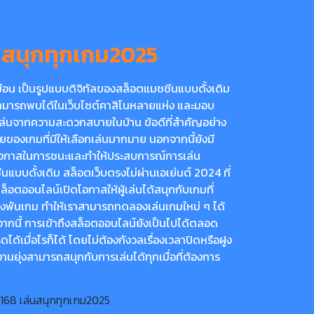
่นสนุกทุกเกม2025
สมือน เป็นรูปแบบดิจิทัลของสล็อตแมชชีนแบบดั้งเดิม
้สามารถพบได้ในเว็บไซต์คาสิโนหลายแห่ง และมอบ
้เล่นจากความสะดวกสบายในบ้าน ข้อดีที่สำคัญอย่าง
องเกมที่มีให้เลือกเล่นมากมาย นอกจากนี้ยังมี
ิ่มโอกาสในการชนะและทำให้ประสบการณ์การเล่น
แบบดั้งเดิม สล็อตเว็บตรงไม่ผ่านเอเย่นต์ 2024 ที่
็อตออนไลน์เปิดโอกาสให้ผู้เล่นได้สนุกกับเกมที่
ถึงพันเกม ทำให้เราสามารถทดลองเล่นเกมใหม่ ๆ ได้
จากนี้ การเข้าถึงสล็อตออนไลน์ยังเป็นไปได้ตลอด
ได้เมื่อไรก็ได้ โดยไม่ต้องกังวลเรื่องเวลาปิดหรือฝูง
รางงานยุ่งสามารถสนุกกับการเล่นได้ทุกเมื่อที่ต้องการ