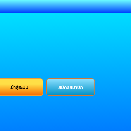
เข้าสู่ระบบ
สมัครสมาชิก