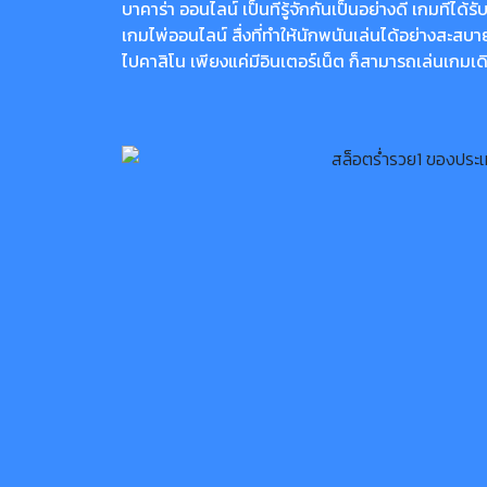
บาคาร่า ออนไลน์ เป็นที่รู้จักกันเป็นอย่างดี เกมที่
เกมไพ่ออนไลน์ สื่งที่ทำให้นักพนันเล่นได้อย่างสะสบ
ไปคาสิโน เพียงแค่มีอินเตอร์เน็ต ก็สามารถเล่นเกม