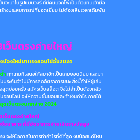
นมันจะมาในรูปแบบวงรี ที่มีคนแจกไพ่เป็นตัวแทนเจ้ามือ
สร้างประสบการณ์ที่ยอดเยี่ยม ไม่ต้องเสียเวลาเดิมพัน
เว็บตรงค่ายใหญ่
งน้องใหม่มาเเรงถอนไม่อั้น2024
ต่ำ
ทุกเกมที่เสนอให้สมาชิกเป็นเกมยอดนิยม และมา
ับประกันว่าไม่มีการลดอัตราการชนะ สิ่งนี้ทำให้ผู้เล่น
สุดบ่อยครั้ง สมัครเว็บสล็อต จึงไม่จำเป็นต้องกลัว
นันออนไลน์ จะให้ความชื่นชอบและทำเงินกำไร ภายใต้
่าสุดเว็บตรงแตกง่าย 2024
อตเว็บตรงค่ายใหญ่
ชีธนาคาร ที่มีอัตราการจ่ายเงินรางวัลสูง
ตรง จะให้โอกาสในการทำกำไรที่ดีที่สุด งบน้อยแค่ไหน