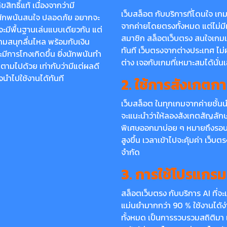
สิทธิ์แท้ เนื่องจากว่ามี
เว็บสล็อต กับบริการที่โดนใจ 
นักพนันสนใจ ปลอดภัย อยากจะ
จากค่ายโดยตรงทั้งหมด แต่ไม่มีเง
จะมีพื้นฐานเล่นแบบเดียวกัน แต่
สมาชิก สล็อตเว็บตรง สนใจเกมแ
มสนุกลื่นไหล พร้อมกับเงิน
ทันที เว็บตรงจากต่างประเทศ ไม่
ะมีการโกงเกิดขึ้น ยิ่งนักพนันทำ
ต่าง เจอกับเกมที่เหมาะสมได้นั่น
กตามไปด้วย เท่ากับว่ามีแต่ผลดี
ใจนำไปใช้งานได้ทันที
2. ใช้การสังเกต
เว็บสล็อต ในทุกเกมจากค่ายชั้น
จะแนะนำว่าให้ลองสังเกตสัญลักษณ์
พิเศษออกมาบ่อย ๆ หมายถึงรอบที่
สูงขึ้น เวลาเข้าไปจะคุ้มค่า เว็
จำกัด
3. การใช้โปรแกร
สล็อตเว็บตรง กับบริการ AI ที่จ
แม่นยำมากกว่า 90 % ใช้งานได้ง่า
ทั้งหมด เป็นการรวบรวมสถิติมา แ