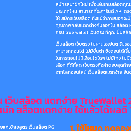
สมัครสมาชิกใหม่ เพื่อเล่นเกมสล็อตคุ
ประเภทไหน สามารถที่จะการันตี API ต
ให้ สมัครเว็บสล็อต ถึงแม้ว่าภายนอกจะ
คุณภาพกลับแตกต่างกันออกไป สล็อต P
ถอน true wallet เว็บตรง ที่คุณ ปั่นสล็อต
เว็บสล็อต เว็บตรง ไม่ผ่านเอเย่นต์ รับร
สามารถถอนได้ ไม่มีขั้นต่ำ ซึ่งถอนได้เริ่ม
ในการถอนไม่มีเงื่อนไขใดๆ ไม่มีโกง ไม่มี
เลือก ที่ดีที่สุด เว็บตรงคือคำตอบสุดท้
จากโลกออนไลน์ เว็บสล็อตแตกง่าย อันดั
่น เว็บสล็อต แตกง่าย TrueWallet
นัก สล็อตแตกง่าย ใช้แล้วได้ผลดี
1. ใช้โหมด ทดลอง
ายแค่เข้าใจสูตร เว็บสล็อต PG