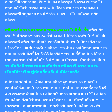
จะต้องใส่ใจทุกรายละเอียดนั่นเอง สล็อตpgเว็บตรง อยากจะให้
ทุกคนเข้าใจว่า การเล่นเกมพนันมีอิสระสามารถ ทดลองเล่น
สล็อตฟรีได้ทุกค่าย ถอนได้จริงแน่นอน แม้ไม่ สมัครสมาชิก
สล็อต
สล็อตเว็บตรง ฝากถอน true wallet ไม่มีขั้น ต่ํา
พร้อมที่จะ
เติมเต็มได้ตลอดเวลา 24 ชั่วโมง และไม่มีการปิดเว็บไซต์หนี เล่น
สล็อตฟรี พร้อมที่จะจ่ายเงินรางวัลเต็มจำนวนไม่มีการดึงเวลา
หรือว่าโกงแม้แต่บาทเดียว สล็อตแตก ง่าย ช่วยให้ทุกคนสามารถ
ตอบสนองกับสิ่งที่มุ่งหวังได้ ใครที่คิดว่าระบบที่ทันสมัยจะใช้งาน
ยาก สามารถเข้าไปที่หน้าเว็บได้เลย จะมีการแนะนำอย่างละเอียด
รวมไปถึงมีภาพประกอบอีกด้วย สล็อต เว็บตรง 100%
เรียกได้ว่าเรียนรู้ก่อนที่จะเริ่มต้นใช้งานจริง
สมัครสมาชิกใหม่ เพื่อเล่นเกมสล็อตคุณภาพของเกมพนัน
ออนไลน์ทั้งหมด ไม่ว่าจะค่ายเกมประเภทไหน สามารถที่จะการันตี
API ตรงจากค่ายแน่นอน สล็อตเว็บตรง อยากจะแนะนำให้ สมัคร
เว็บสล็อต ถึงแม้ว่าภายนอกจะมีบริการแบบเดียวกันทั้งหมด แต่
มาตรฐานและคุณภาพกลับแตกต่างกันออกไป สล็อต PG เว็บ
ตรงแตกหนัก จะส่งตรงทั้งหมด สล็อต ฝากถอน true