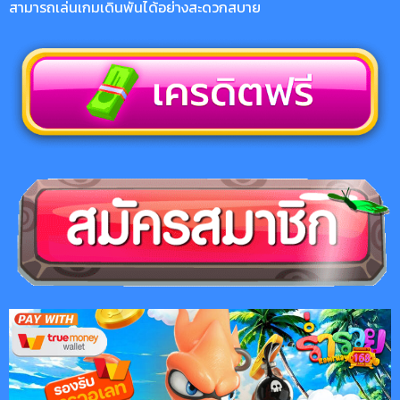
สามารถเล่นเกมเดินพันได้อย่างสะดวกสบาย