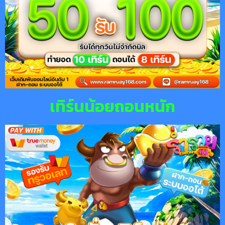
เทิร์นน้อยถอนหนัก