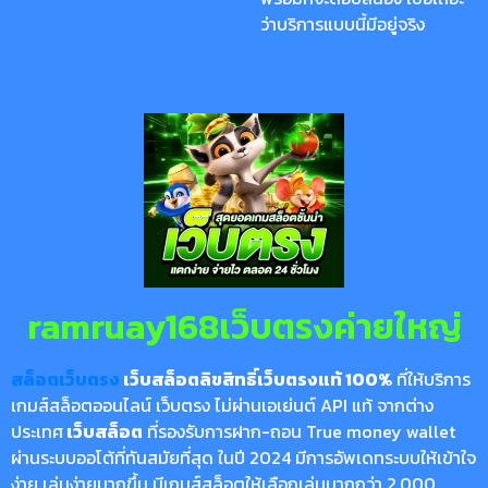
ว่าบริการแบบนี้มีอยู่จริง
ramruay168เว็บตรงค่ายใหญ่
สล็อตเว็บตรง
เว็บสล็อตลิขสิทธิ์เว็บตรงแท้ 100%
ที่ให้บริการ
เกมส์สล็อตออนไลน์ เว็บตรง ไม่ผ่านเอเย่นต์ API แท้ จากต่าง
ประเทศ
เว็บสล็อต
ที่รองรับการฝาก-ถอน True money wallet
ผ่านระบบออโต้ที่ทันสมัยที่สุด ในปี 2024 มีการอัพเดทระบบให้เข้าใจ
ง่าย เล่นง่ายมากขึ้น มีเกมส์สล็อตให้เลือกเล่นมากกว่า 2,000