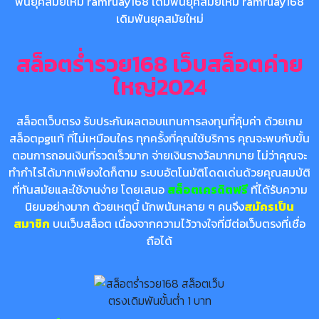
พันยุคสมัยใหม่ ramruay168 เดิมพันยุคสมัยใหม่ ramruay168
เดิมพันยุคสมัยใหม่
สล็อตร่ำรวย168 เว็บสล็อตค่าย
ใหญ่2024
สล็อตเว็บตรง รับประกันผลตอบแทนการลงทุนที่คุ้มค่า ด้วยเกม
สล็อตpgแท้ ที่ไม่เหมือนใคร ทุกครั้งที่คุณใช้บริการ คุณจะพบกับขั้น
ตอนการถอนเงินที่รวดเร็วมาก จ่ายเงินรางวัลมากมาย ไม่ว่าคุณจะ
ทำกำไรได้มากเพียงใดก็ตาม ระบบอัตโนมัติโดดเด่นด้วยคุณสมบัติ
ที่ทันสมัยและใช้งานง่าย โดยเสนอ
สล็อตเครดิตฟรี
ที่ได้รับความ
นิยมอย่างมาก ด้วยเหตุนี้ นักพนันหลาย ๆ คนจึง
สมัครเป็น
สมาชิก
บนเว็บสล็อต เนื่องจากความไว้วางใจที่มีต่อเว็บตรงที่เชื่อ
ถือได้