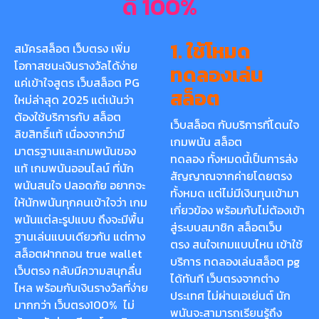
ดี 100%
1. ใช้โหมด
สมัครสล็อต เว็บตรง เพิ่ม
โอกาสชนะเงินรางวัลได้ง่าย
ทดลองเล่น
แค่เข้าใจสูตร เว็บสล็อต PG
สล็อต
ใหม่ล่าสุด 2025 แต่เน้นว่า
ต้องใช้บริการกับ สล็อต
เว็บสล็อต กับบริการที่โดนใจ
ลิขสิทธิ์แท้ เนื่องจากว่ามี
เกมพนัน สล็อต
มาตรฐานและเกมพนันของ
ทดลอง ทั้งหมดนี้เป็นการส่ง
แท้ เกมพนันออนไลน์ ที่นัก
สัญญาณจากค่ายโดยตรง
พนันสนใจ ปลอดภัย อยากจะ
ทั้งหมด แต่ไม่มีเงินทุนเข้ามา
ให้นักพนันทุกคนเข้าใจว่า เกม
เกี่ยวข้อง พร้อมกับไม่ต้องเข้า
พนันแต่ละรูปแบบ ถึงจะมีพื้น
สู่ระบบสมาชิก สล็อตเว็บ
ฐานเล่นแบบเดียวกัน แต่ทาง
ตรง สนใจเกมแบบไหน เข้าใช้
สล็อตฝากถอน true wallet
บริการ ทดลองเล่นสล็อต pg
เว็บตรง กลับมีความสนุกลื่น
ได้ทันที เว็บตรงจากต่าง
ไหล พร้อมกับเงินรางวัลที่ง่าย
ประเทศ ไม่ผ่านเอเย่นต์ นัก
มากกว่า เว็บตรง100% ไม่
พนันจะสามารถเรียนรู้ถึง