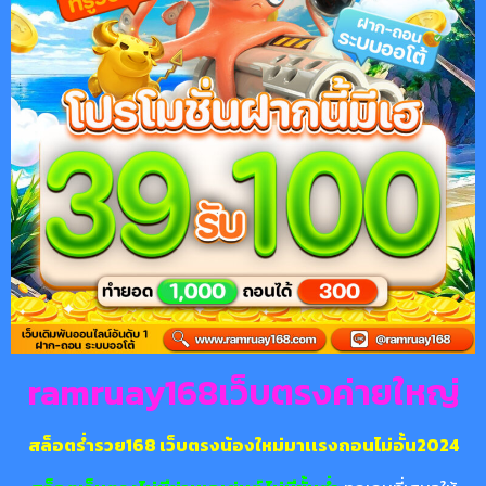
ramruay168เว็บตรงค่ายใหญ่
สล็อตร่ำรวย168 เว็บตรงน้องใหม่มาเเรงถอนไม่อั้น2024