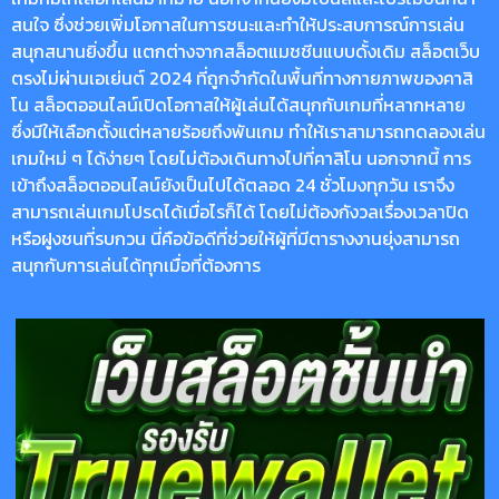
สนใจ ซึ่งช่วยเพิ่มโอกาสในการชนะและทำให้ประสบการณ์การเล่น
สนุกสนานยิ่งขึ้น แตกต่างจากสล็อตแมชชีนแบบดั้งเดิม สล็อตเว็บ
ตรงไม่ผ่านเอเย่นต์ 2024 ที่ถูกจำกัดในพื้นที่ทางกายภาพของคาสิ
โน สล็อตออนไลน์เปิดโอกาสให้ผู้เล่นได้สนุกกับเกมที่หลากหลาย
ซึ่งมีให้เลือกตั้งแต่หลายร้อยถึงพันเกม ทำให้เราสามารถทดลองเล่น
เกมใหม่ ๆ ได้ง่ายๆ โดยไม่ต้องเดินทางไปที่คาสิโน นอกจากนี้ การ
เข้าถึงสล็อตออนไลน์ยังเป็นไปได้ตลอด 24 ชั่วโมงทุกวัน เราจึง
สามารถเล่นเกมโปรดได้เมื่อไรก็ได้ โดยไม่ต้องกังวลเรื่องเวลาปิด
หรือฝูงชนที่รบกวน นี่คือข้อดีที่ช่วยให้ผู้ที่มีตารางงานยุ่งสามารถ
สนุกกับการเล่นได้ทุกเมื่อที่ต้องการ