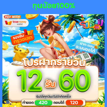
ทุนน้อย100%