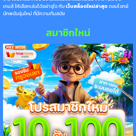
เกมส์ ให้เลือกเล่นได้อย่าจุใจ กับ
เว็บสล็อตใหม่ล่าสุด
ตอบโจทย์
นักพนันรุ่นใหม่ ที่มีความทันสมัย
สมาชิกใหม่