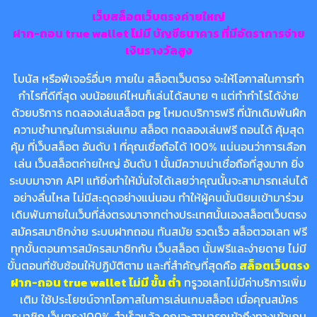
เว็บสล็อตเว็บตรงค่ายใหญ่
ฝาก-ถอน true wallet ไม่มี บัญชีธนาคาร ที่มีอัตราการจ่าย
เงินรางวัลสูง
โบนัส หรือฟีเจอร์อื่นๆ ภายใน สล็อตเว็บตรง จะให้โอกาสในการทำ
กำไรที่ดีที่สุด งบน้อยแค่ไหนก็เล่นได้สบาย ๆ แต่ทำกำไรได้ง่าย
ด้วยบริการ ทดลองเล่นสล็อต pg โหมดบริการฟรี ที่นักเดิมพันฝึก
ความชำนาญในการเล่นเกม สล็อต ทดลองเล่นฟรี ถอนได้ คุ้มสุด
คุ้ม ที่เว็บสล็อต อันดับ 1 ที่คุณเชื่อถือได้ 100% แน่นอนว่าการเลือก
เล่น เว็บสล็อตค่ายใหญ่ อันดับ 1 นั้นมีความน่าเชื่อถือที่สูงมาก ยิ่ง
ระบบมาจาก API แท้ยิ่งทำให้มั่นใจได้เลยว่าคุณนั้นจะสามารถเล่นได้
อย่างลื่นไหล ไม่มีสะดุดอย่างแน่นอน ทำให้ผู้คนนั้นนิยมเข้ามาร่วม
เดิมพันภายในเว็บที่ส่งตรงมาจากต่างประเทศนั้นเอง
สล็อตเว็บตรง
สมัครสมาชิกง่าย ระบบฝากถอน ทันสมัย รวดเร็ว สล็อตวอเลท ฟรี
ทุกขั้นตอน
การสมัครสมาชิกกับ เว็บสล็อต นั้นฟรีและง่ายดาย ไม่มี
ขั้นตอนที่ซับซ้อนให้ปฏิบัติตาม และที่สำคัญที่สุดคือ
สล็อตเว็บตรง
ฝาก-ถอน true wallet ไม่มี ขั้น ต่ํา
ทรูวอเลทไม่มีค่าบริการเพิ่ม
เติม ใช้ประโยชน์จากโอกาสในการเล่นเกมสล็อต เมื่อคุณสมัคร
สมาชิก เว็บตรง100% สำเร็จแล้ว คุณจะสามารถเข้าถึงทางเข้าเกม