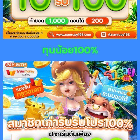
ทุนน้อย100%